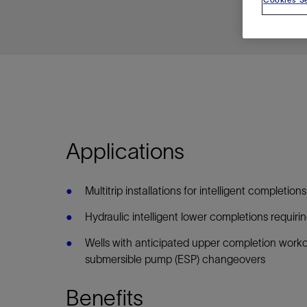
视图
探索更
探索更
探索更
石油和天然气行业持续创新
规模数字化
工业脱碳
扩展新能源体系
管理方式
气候行动
以人为本
关注自然
报告中心
新闻报道
洞察见解
新闻报道
案例分享
斯伦贝谢能源术语
斯伦贝谢概述
我们的业务
公司治理
健康、安全和环境
洞察见解
斯伦贝
储层表
建井
完井
生产
修井
即插即
一体化
油藏描
计划
钻井
生产
数据解
人工智
可持续
咨询服
Data Ce
甲烷排
减少明
碳捕获
地热
氢
锂
碳捕获
创造国
技术实
业务遍
领导团
斯伦贝
危品管
Infrastr
通过整个
储层表征
油藏描述
甲烷排放管理
地热
首席执行官与首席战略和可持续发
净零排放计划
创造国内价值
保护生物多样性
新闻报道
工业脱碳
IMAGE
以人为本
工业脱碳
道德与合规
培养底蕴深厚的斯伦贝谢安全文化
工业脱碳
地震
钻机与
完井
服务于
智能干
井筒完
一体化
数据分
油气田
钻井设
智能生
云端数
定制人
数字化
云端服
管理解
消减常
碳捕获
地热勘
清洁制
锂盐湖
碳捕获
教育推
且经济高
展官致辞
建井
计划
减少明火燃烧
储能
脱碳作业
尊重人权
保护自然资源
高管演讲
油气创新
技术实力
规模数字化
董事会
我们的安全管理方法
油气创新
地面与
井口与
流体、
处理与
自动修
油管冲
一体化
经济计
勘探计
钻井施
生产运
本地数
人工智
低碳能
技术咨
消除非
碳运输
地热可
氢工艺
锂卤水
碳运输
净零排放
可持续发展治理
完井
钻井
碳捕获、利用与封存（CCUS）
氢
多元、平等、包容
实现循环性
专题与更新
新能源
业务遍布全球
扩展新能源体系
指导方针
人身安全及事故预防
新能源
储层测
钻井服
人工举
生产系
连续油
桥塞坐
地球化
经济计
资产表
物联网
油气田
提升火
碳封存
地热田
可持续
碳封存
利益相关者参与
生产
生产
锂
数字化
领导团队
石油和天然气行业持续创新
联系董事会
员工健康与福祉
数字化
岩石与
钻井液
油藏增
监测与
钢丝井
井筒重
地质学
工艺优
地震处
地热增
盐水技
一体化
供应链可持续发展
Applications
修井
数据解决方案
碳捕获、利用与封存（CCUS）
可持续发展
构建和谐地球家园
审计委员会
危品管理
可持续发展
油藏描
固井
压裂液
生产用
电缆井
封隔屏
地质力
维护计
井筒测
地热资
整合地下
健康，安全和环境（HSE）
少延误并
即插即弃
人工智能
数据中心基础设施解决方案
斯伦贝谢工友会
薪酬委员会
数据与
测量
地面与
油气田
海底修
无钻机
地球物
生产保
数据隐私与网络安全
Multitrip installations for intelligent completio
一体化项目
可持续发展与碳管理
提名和治理委员会
井筒测
数字化
中游服
抢修服
油气系
生产运
培训
边缘计算与物联网
能源、技术和创新委员会
经济软
快速生
井筒完
岩石物
Hydraulic intelligent lower completions requirin
咨询服务
财务委员会
电缆修
油藏工
Wells with anticipated upper completion worko
Data Center Modular
submersible pump (ESP) changeovers
地表井
储层描
Infrastructure
数字井
Benefits
培训