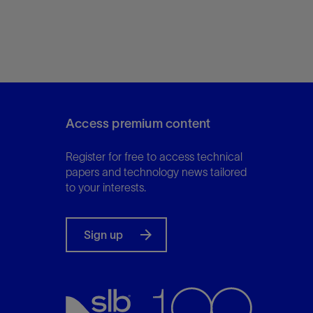
Access premium content
Register for free to access technical
papers and technology news tailored
to your interests.
Sign up