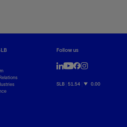
SLB
Follow us
om
Relations
SLB
51.54
0.00
dustries
nce