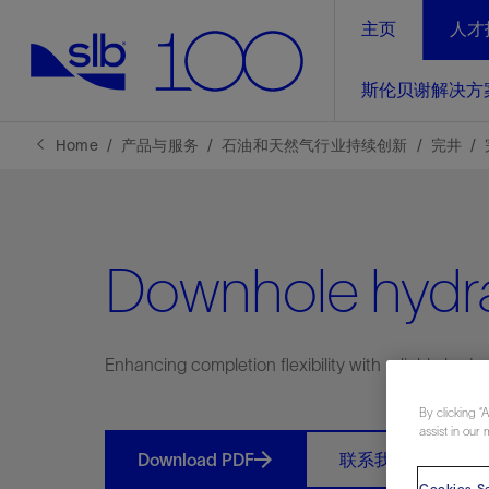
主页
人才
LinkedIn
斯伦贝谢解决方
精选内容
精选内容
精选内容
精选内容
斯伦贝谢解决方案
产品与服务
可持续发展
新闻报道与洞察见解
关于我们
生产优
Home
产品与服务
石油和天然气行业持续创新
完井
全方位释
地球问题，全球解决方案，分地部署
石油和天然气行业持续创新
管理方式
新闻报道
斯伦贝谢概述
规模数字化
气候行动
洞察见解
我们的业务
Downhole hydra
数字化
工业脱碳
以人为本
新闻报道
公司治理
推动运营
案例分享
扩展新能源体系
关注自然
健康、安全和环境
电动完
气候行
新闻中
斯伦贝
Enhancing completion flexibility with reliable hydra
经实际验
我们的净
探索斯伦
斯伦贝谢能源术语
报告中心
洞察见解
强成效。
进行脱碳
实现战略
By clicking “
斯伦贝
assist in our 
通过先进
Download PDF
联系我们
锁业务的
Cookies Se