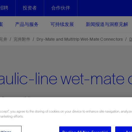
招聘
投资者
合作伙伴
Facebook
Email
案
产品与服务
可持续发展
新闻报道与洞察见解
化
恢复强化
完井
完井附件
Dry-Mate and Multitrip Wet-Mate Connectors
D
放资产整个生命周期的生产潜能
最大化您的投资回报 - 恢复更多
现、生产时间更长
ulic-line wet-mate
运营
斯伦贝谢提速油气田开发
绩效实现下一阶段跨越式发展
获取更成熟的油气田储备，缩短新
发时间，并使油气田生产具有更长
井技术
动
心
谢概述
Tela代理式AI助手
以人为本
洞察见解
构建和谐地球家园
续的绩效表现
ulic connectivity
证的电动完井技术。更多选择，更
零路线图、帮助客户在作业运营中
贝谢的最新动态、故事和观点
由SLB研发的工程数智化AI软件
我们以人为本——尊重人权，建设
与世界各地的思想领袖一起步入能
致力于和谐地球家园的繁荣发展—
核心可靠，信心之选
以及新能源和转型机遇指导着我们
更包容的工作场所，并努力实现积
候、人类与自然
目标
经济效益
Accept”, you agree to the storing of cookies on your device to enhance site navigation, analyze
谢企业数据性能
数据中心解决方案
marketing efforts.
的数据收集、管理和智能解释来解
更快部署，更自信扩展
Related Resources
高水准绩效
ttings