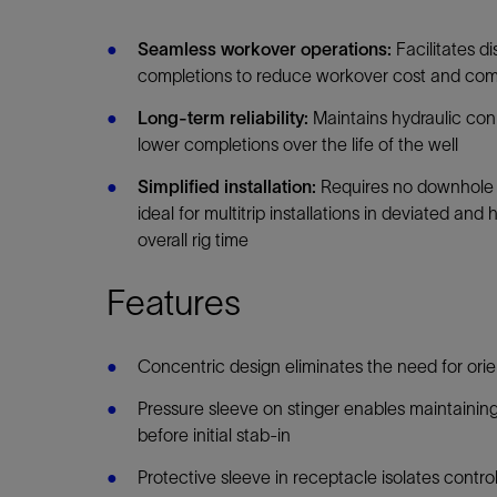
Seamless workover operations:
Facilitates d
completions to reduce workover cost and com
Long-term reliability:
Maintains hydraulic co
lower completions over the life of the well
Simplified installation:
Requires no downhole r
ideal for multitrip installations in deviated and
overall rig time
Features
Concentric design eliminates the need for orien
Pressure sleeve on stinger enables maintaining 
before initial stab-in
Protective sleeve in receptacle isolates control