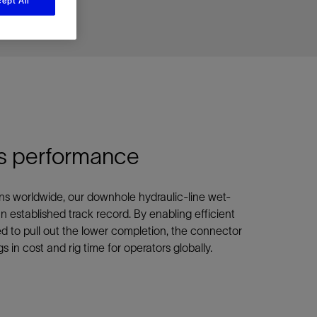
ept All
视图
探索更多
探索更多
斯伦贝谢减少碳足迹
营中的甲
通过实用的、经过量化验证的解决方案来减
务
少碳排放和对环境的影响
与验
与验
液
es performance
ons worldwide, our downhole hydraulic-line wet-
established track record. By enabling efficient
 to pull out the lower completion, the connector
s in cost and rig time for operators globally.