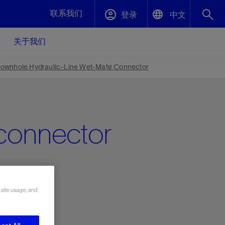
联系我们
登录
中文
关于我们
English
封堵与弃井
ownhole Hydraulic-Line Wet-Mate Connector
中文(中国)
、更快变
高效封堵弃井，确保井筒完整性
 connector
斯伦贝谢绩效保障
油气田开
重新定义可实现的系统级优化目标
久、可持
数据中心基础设施解决方案
关注自然
重大活动
更多元、
源的未来
—为了气
模块化数据中心基础设施，预先在外地预制
我们确定了对我们的运营至关重要的三个关
近距离了解我们的各项活动
极的社会
并运送到现场即可安装——部署时间最多可
键领域：生物多样性、水资源和循环性
压缩40%
 site usage, and
斯伦贝谢利用地热能源
挖掘地球的热能作为可信赖、可持续的资源