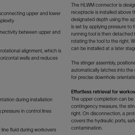
The HLWM connector is design
防砂
receptacle is installed above
isconnecting upper and lower
射孔
designated depth using the ap
plexity
is set by applying pressure to
油藏隔离阀
nnectivity between upper and
running tool is then detached 
完井附件
rotating the tool to the right.
can be installed at a later stage
otational alignment, which is
 horizontal wells and reduces
The stinger assembly, position
automatically latches into th
for precise downhole orientatio
Effortless retrieval for worko
The upper completion can be re
tation during installation
contingency measure, the sting
pressure in control lines
right. On disconnection, a pro
covers the hydraulic ports, sa
contamination.
 line fluid during workovers