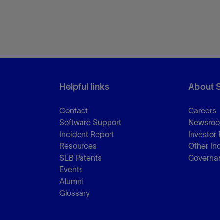
Helpful links
About 
Contact
Careers
Software Support
Newsro
Incident Report
Investor 
Resources
Other In
SLB Patents
Governa
Events
Alumni
Glossary