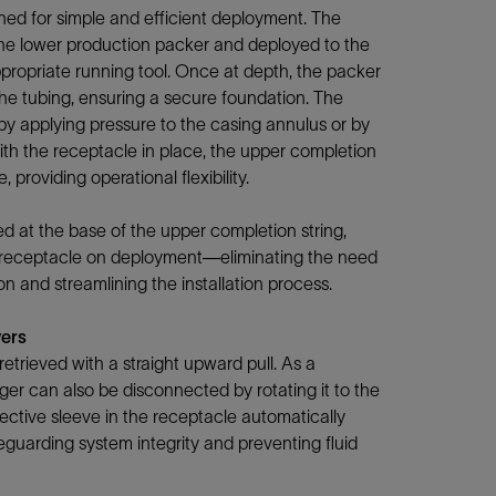
ed for simple and efficient deployment. The
 the lower production packer and deployed to the
propriate running tool. Once at depth, the packer
 the tubing, ensuring a secure foundation. The
by applying pressure to the casing annulus or by
 With the receptacle in place, the upper completion
, providing operational flexibility.
ed at the base of the upper completion string,
e receptacle on deployment—eliminating the need
n and streamlining the installation process.
vers
trieved with a straight upward pull. As a
er can also be disconnected by rotating it to the
tective sleeve in the receptacle automatically
feguarding system integrity and preventing fluid