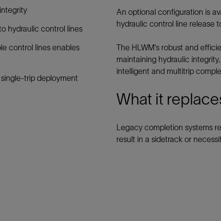
ntegrity
An optional configuration is av
hydraulic control line release t
to hydraulic control lines
le control lines enables
The HLWM's robust and efficie
maintaining hydraulic integrity
intelligent and multitrip comple
 single-trip deployment
What it replace
Legacy completion systems re
result in a sidetrack or necess