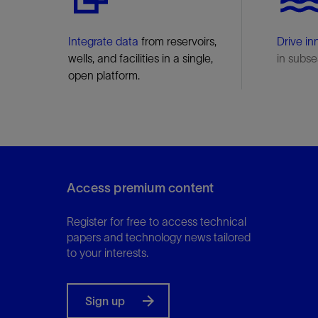
Integrate data
from reservoirs,
Drive in
wells, and facilities in a single,
in subse
open platform.
Access premium content
Register for free to access technical
papers and technology news tailored
to your interests.
Sign up