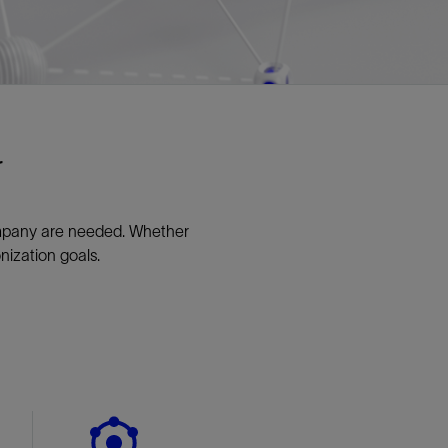
视图
探索更多
探索更多
斯伦贝谢减少碳足迹
营中的甲
通过实用的、经过量化验证的解决方案来减
务
少碳排放和对环境的影响
与验
与验
液
r
ompany are needed. Whether
nization goals.