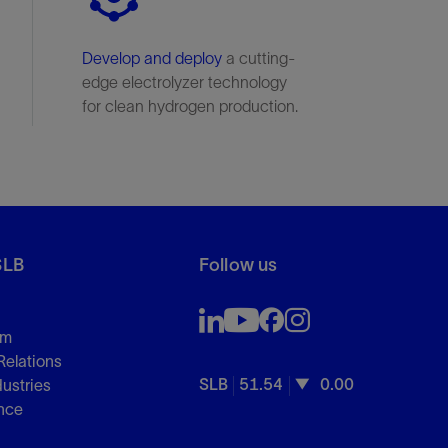
Develop and deploy
a cutting-
edge electrolyzer technology
for clean hydrogen production.
SLB
Follow us
om
Relations
SLB
51.54
0.00
dustries
nce