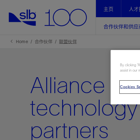
主页
人才
LinkedIn
合作伙伴和供应
精选内容
精选内容
精选内容
精选内容
斯伦贝谢解决方案
产品与服务
可持续发展
新闻报道与洞察见解
关于我们
生产优
Home
合作伙伴
联盟伙伴
合作伙伴
全方位释
地球问题，全球解决方案，分地部署
石油和天然气行业持续创新
管理方式
新闻报道
斯伦贝谢概述
深度合作
By clicking “
规模数字化
气候行动
洞察见解
我们的业务
assist in our 
Alliance an
数字化
工业脱碳
以人为本
新闻报道
公司治理
Cookies Se
推动运营
案例分享
扩展新能源体系
关注自然
健康、安全和环境
电动完
气候行
新闻中
斯伦贝
Suppliers FAQs
technology
经实际验
我们的净
探索斯伦
斯伦贝谢能源术语
报告中心
洞察见解
强成效。
进行脱碳
成为供应商
实现战略
partners
斯伦贝
供应商指南
通过先进
锁业务的