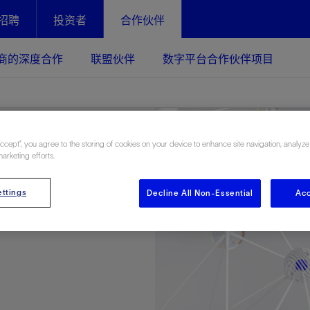
招聘
投资者
合作伙伴
Facebook
Email
商的深度合作
联盟伙伴
数字平台合作伙伴项目
化
恢复强化
和供应商的
数字平台合作伙伴
放资产整个生命周期的生产潜能
最大化您的投资回报 - 恢复更多
现、生产时间更长
目
Accept”, you agree to the storing of cookies on your device to enhance site navigation, analyze
marketing efforts.
d
运营
斯伦贝谢提速油气田开发
ttings
Decline All Non-Essential
Acc
绩效实现下一阶段跨越式发展
获取更成熟的油气田储备，缩短新
发时间，并使油气田生产具有更长
井技术
动
心
谢概述
Tela代理式AI助手
以人为本
洞察见解
构建和谐地球家园
 on ChampionX
成为数字平台合作伙伴
续的绩效表现
证的电动完井技术。更多选择，更
零路线图、帮助客户在作业运营中
贝谢的最新动态、故事和观点
由SLB研发的工程数智化AI软件
我们以人为本——尊重人权，建设
与世界各地的思想领袖一起步入能
致力于和谐地球家园的繁荣发展—
核心可靠，信心之选
以及新能源和转型机遇指导着我们
更包容的工作场所，并努力实现积
候、人类与自然
Delfi数字平台合作伙伴
目标
经济效益
谢企业数据性能
数据中心解决方案
的数据收集、管理和智能解释来解
更快部署，更自信扩展
高水准绩效