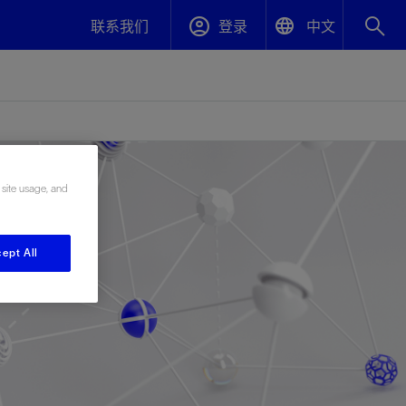
联系我们
登录
中文
English
封堵与弃井
中文(中国)
项
、更快变
高效封堵弃井，确保井筒完整性
 site usage, and
斯伦贝谢绩效保障
ept All
油气田开
重新定义可实现的系统级优化目标
久、可持
数据中心基础设施解决方案
关注自然
重大活动
更多元、
源的未来
—为了气
模块化数据中心基础设施，预先在外地预制
我们确定了对我们的运营至关重要的三个关
近距离了解我们的各项活动
极的社会
并运送到现场即可安装——部署时间最多可
键领域：生物多样性、水资源和循环性
压缩40%
斯伦贝谢利用地热能源
挖掘地球的热能作为可信赖、可持续的资源