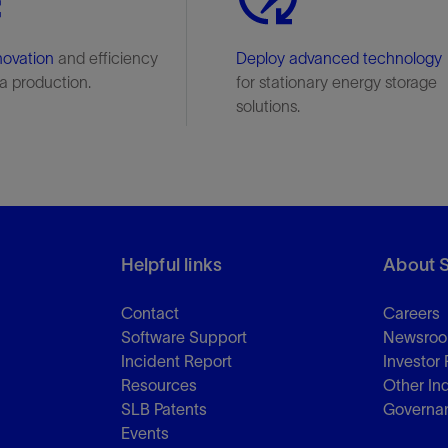
防砂
novation
and efficiency
射孔
Deploy advanced technology
a production.
for stationary energy storage
油藏隔离阀
solutions.
完井附件
Helpful links
About 
Contact
Careers
Software Support
Newsro
Incident Report
Investor 
Resources
Other In
SLB Patents
Governa
Events