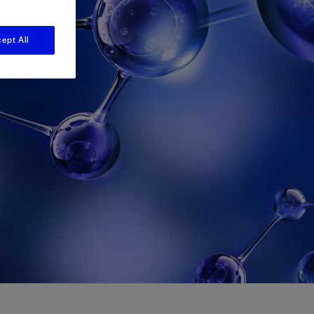
视图
探索更多
探索更多
斯伦贝谢减少碳足迹
ept All
营中的甲
通过实用的、经过量化验证的解决方案来减
务
少碳排放和对环境的影响
与验
与验
液