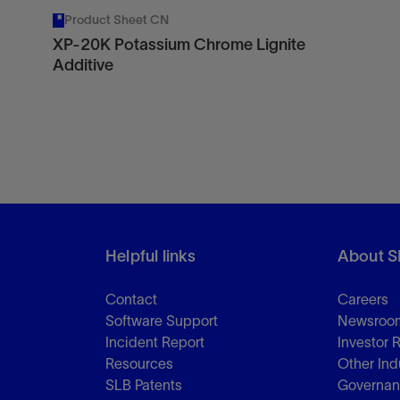
Product Sheet CN
XP-20K Potassium Chrome Lignite
Additive
Helpful links
About S
Contact
Careers
Software Support
Newsroo
Incident Report
Investor 
Resources
Other Ind
SLB Patents
Governa