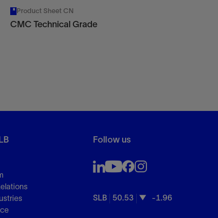
Product Sheet CN
CMC Technical Grade
LB
Follow us
m
Relations
SLB
50.53
-1.96
ustries
nce