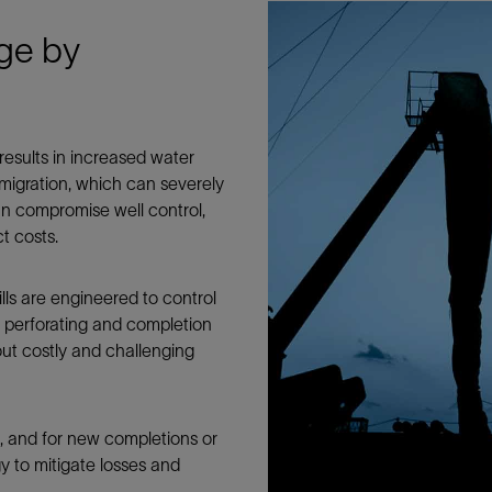
防砂
ge by
射孔
油藏隔离阀
完井附件
results in increased water
s migration, which can severely
can compromise well control,
t costs.
ills are engineered to control
ll perforating and completion
out costly and challenging
, and for new completions or
y to mitigate losses and