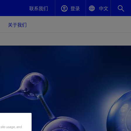
联系我们
登录
中文
English
关于我们
封堵与弃井
中文(中国)
、更快变
高效封堵弃井，确保井筒完整性
斯伦贝谢绩效保障
油气田开
重新定义可实现的系统级优化目标
久、可持
数据中心基础设施解决方案
关注自然
重大活动
更多元、
源的未来
—为了气
模块化数据中心基础设施，预先在外地预制
我们确定了对我们的运营至关重要的三个关
近距离了解我们的各项活动
极的社会
并运送到现场即可安装——部署时间最多可
键领域：生物多样性、水资源和循环性
压缩40%
斯伦贝谢利用地热能源
挖掘地球的热能作为可信赖、可持续的资源
 site usage, and