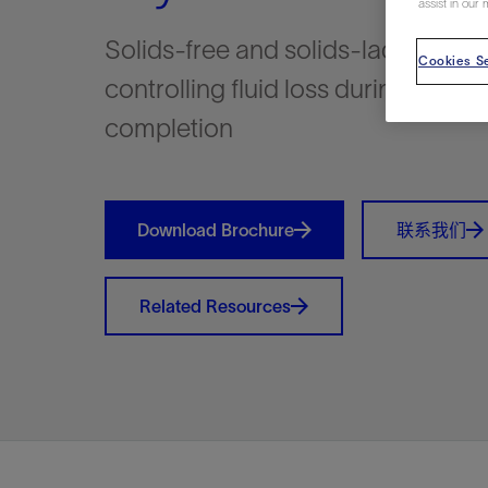
assist in our 
视图
探索更
探索更
探索更
Solids-free and solids-laden addit
石油和天然气行业持续创新
规模数字化
工业脱碳
扩展新能源体系
管理方式
气候行动
以人为本
关注自然
报告中心
新闻报道
洞察见解
新闻报道
案例分享
斯伦贝谢能源术语
斯伦贝谢概述
我们的业务
公司治理
健康、安全和环境
洞察见解
斯伦贝
储层表
建井
完井
生产
修井
即插即
一体化
油藏描
计划
钻井
生产
数据解
人工智
可持续
咨询服
Data Ce
甲烷排
减少明
碳捕获
地热
氢
锂
碳捕获
创造国
技术实
业务遍
领导团
斯伦贝
危品管
Cookies Se
Infrastr
controlling fluid loss during and af
通过整个
储层表征
油藏描述
甲烷排放管理
地热
首席执行官与首席战略和可持续发
净零排放计划
创造国内价值
保护生物多样性
新闻报道
工业脱碳
IMAGE
以人为本
工业脱碳
道德与合规
培养底蕴深厚的斯伦贝谢安全文化
工业脱碳
地震
钻机与
完井
服务于
智能干
井筒完
一体化
数据分
油气田
钻井设
智能生
云端数
定制人
数字化
云端服
管理解
消减常
碳捕获
地热勘
清洁制
锂盐湖
碳捕获
教育推
且经济高
completion
展官致辞
建井
计划
减少明火燃烧
储能
脱碳作业
尊重人权
保护自然资源
高管演讲
油气创新
技术实力
规模数字化
董事会
我们的安全管理方法
油气创新
地面与
井口与
流体、
处理与
自动修
油管冲
一体化
经济计
勘探计
钻井施
生产运
本地数
人工智
低碳能
技术咨
消除非
碳运输
地热可
氢工艺
锂卤水
碳运输
净零排放
可持续发展治理
完井
钻井
碳捕获、利用与封存（CCUS）
氢
多元、平等、包容
实现循环性
专题与更新
新能源
业务遍布全球
扩展新能源体系
指导方针
人身安全及事故预防
新能源
储层测
钻井服
人工举
生产系
连续油
桥塞坐
地球化
经济计
资产表
物联网
油气田
提升火
碳封存
地热田
可持续
碳封存
利益相关者参与
生产
生产
锂
数字化
领导团队
石油和天然气行业持续创新
联系董事会
员工健康与福祉
数字化
岩石与
钻井液
油藏增
监测与
钢丝井
井筒重
地质学
工艺优
地震处
地热增
盐水技
一体化
供应链可持续发展
Download Brochure
联系我们
修井
数据解决方案
碳捕获、利用与封存（CCUS）
可持续发展
构建和谐地球家园
审计委员会
危品管理
可持续发展
油藏描
固井
压裂液
生产用
电缆井
封隔屏
地质力
维护计
井筒测
地热资
整合地下
健康，安全和环境（HSE）
少延误并
即插即弃
人工智能
数据中心基础设施解决方案
斯伦贝谢工友会
薪酬委员会
数据与
测量
地面与
油气田
海底修
无钻机
地球物
生产保
数据隐私与网络安全
Related Resources
一体化项目
可持续发展与碳管理
提名和治理委员会
井筒测
数字化
中游服
抢修服
油气系
生产运
培训
边缘计算与物联网
能源、技术和创新委员会
经济软
快速生
井筒完
岩石物
咨询服务
财务委员会
电缆修
油藏工
Data Center Modular
地表井
储层描
Infrastructure
数字井
培训