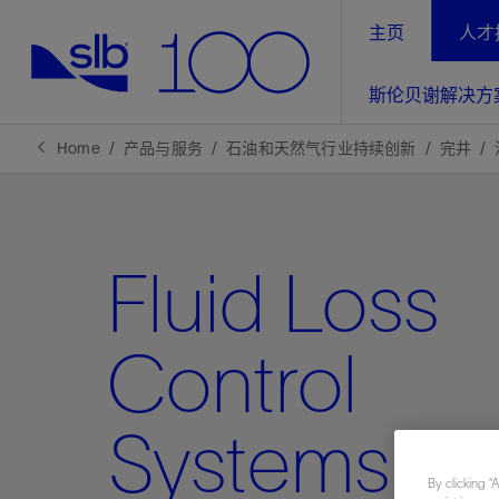
主页
人才
LinkedIn
斯伦贝谢解决方
精选内容
精选内容
精选内容
精选内容
斯伦贝谢解决方案
产品与服务
可持续发展
新闻报道与洞察见解
关于我们
生产优
Home
产品与服务
石油和天然气行业持续创新
完井
全方位释
地球问题，全球解决方案，分地部署
石油和天然气行业持续创新
管理方式
新闻报道
斯伦贝谢概述
规模数字化
气候行动
洞察见解
我们的业务
Fluid Loss
数字化
工业脱碳
以人为本
新闻报道
公司治理
推动运营
案例分享
扩展新能源体系
关注自然
健康、安全和环境
电动完
气候行
新闻中
斯伦贝
Control
经实际验
我们的净
探索斯伦
斯伦贝谢能源术语
报告中心
洞察见解
强成效。
进行脱碳
实现战略
Systems
斯伦贝
通过先进
By clicking “
锁业务的