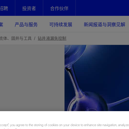
招聘
投资者
合作伙伴
Facebook
Email
案
产品与服务
可持续发展
新闻报道与洞察见解
化
恢复强化
流体、固井与工具
钻井液漏失控制
放资产整个生命周期的生产潜能
最大化您的投资回报 - 恢复更多
现、生产时间更长
运营
斯伦贝谢提速油气田开发
绩效实现下一阶段跨越式发展
获取更成熟的油气田储备，缩短新
发时间，并使油气田生产具有更长
井技术
动
心
谢概述
Tela代理式AI助手
以人为本
洞察见解
构建和谐地球家园
续的绩效表现
证的电动完井技术。更多选择，更
零路线图、帮助客户在作业运营中
贝谢的最新动态、故事和观点
由SLB研发的工程数智化AI软件
我们以人为本——尊重人权，建设
与世界各地的思想领袖一起步入能
致力于和谐地球家园的繁荣发展—
核心可靠，信心之选
以及新能源和转型机遇指导着我们
更包容的工作场所，并努力实现积
候、人类与自然
目标
经济效益
谢企业数据性能
数据中心解决方案
的数据收集、管理和智能解释来解
更快部署，更自信扩展
Accept”, you agree to the storing of cookies on your device to enhance site navigation, analyze
高水准绩效