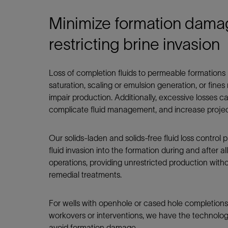
Minimize formation dama
restricting brine invasion
Loss of completion fluids to permeable formations 
saturation, scaling or emulsion generation, or fine
impair production. Additionally, excessive losses 
complicate fluid management, and increase projec
Our solids-laden and solids-free fluid loss control p
fluid invasion into the formation during and after a
operations, providing unrestricted production with
remedial treatments.
For wells with openhole or cased hole completions
workovers or interventions, we have the technolog
avoid formation damage.