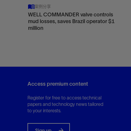
案例分享
WELL COMMANDER valve controls
mud losses, saves Brazil operator $1
million
Access premium content
Register for free to access technical
papers and technology news tailored
to your interests.
Sign up