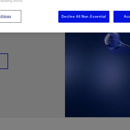
marketing efforts.
多
多
多
视图
探索更多
探索更多
探索更多
ives for
谢碳捕获与封存
征
弃
项目
述
决方案
能
发展与碳管理
务
nter Modular
放管理
火燃烧
、利用与封存（CCUS）
、利用与封存（CCUS）
内价值
力
布全球
队
谢工友会
理
斯伦贝谢消除甲烷排放
地震
地面与井下测井
储层测试
岩石与流体分析
油藏描述软件
数据与分析软件
井筒测井解释
经济软件
钻机与钻机设备
井口与采油树系统
钻井服务
钻井液解决方案、系统及产品
固井
测量
数字化钻井软件
完井
流体、固井与工具
人工举升
油藏增产服务
压裂液输送系统
地面与井下测井
服务于产能绩效的数字化
处理与分离
生产系统
监测与监控
生产用化学品与服务
油气田开发与生产软件
中游服务
快速生产响应解决方案
智能干预
自动修井
连续油管作业
钢丝井干预
电缆井干预
海底修井
抢修服务
井筒完整性评估
电缆修井
地表井测试
井筒完整性评估
油管冲孔和切割
桥塞坐封和取出
井筒重入问题
封隔屏障材料
无钻机弃井解决方案
一体化开发
一体化生产
数据分析
经济计划
地球化学
地质学
地质力学
地球物理
油气系统
岩石物理
油藏工程
储层描述
数字井筒解决方案
油气田发展计划
勘探计划
经济计划
钻井设计
钻井施工
智能生产工作室
生产运营
资产表现
工艺优化
维护计划
生产保障
生产运营数据
云端数据解决方案
本地数据解决方案
定制人工智能解决方案
人工智能与分析
物联网尖端人工智能
数字化碳捕集与碳封存利用
低碳能源
云端服务
技术咨询
油气田咨询服务
地震处理及解释服务
井筒测井解析
管理解决方案与服务
消减常规火炬
消除非常规火炬
提升火炬内燃效率
碳捕获与加工
碳运输
碳封存
地热勘探
地热可行性
地热田开发
地热增产
地热资源一体化开发
清洁制氢技术
氢工艺建模
锂盐湖资源建模
锂卤水盆地资源报告
可持续锂生产
盐水技术质量计算器
碳捕获与加工
碳运输
碳封存
教育推广
ttings
Decline All Non-Essential
Acc
ucture
ter
CCUS价值链中灵活、可靠、协作
为了更好的明天，努力消除作业运
钻机设备
产能绩效的数字化
预
整性评估
开发
析
发展计划
计
产工作室
据解决方案
工智能解决方案
碳捕集与碳封存利用
务
决方案与服务
规火炬
与加工
探
氢技术
资源建模
与加工
广
井下地震
快速解释成果
地面试井
储层实验室
数据分析
解释与设计
控压钻井设备
钻头
钻井液添加剂
固井质量评估
随钻测井
电气完井
完井盐水
矿井排水的人工提升系统
智能压裂
录井
面向过程系统性能的数字化服
人工举升
电缆套管测井
设备完整性
生产保障
机器人自主检查
电动井下CT控制系统
数字化钢丝作业
电缆爬行器
海底服务联盟
套管维修
双管柱封隔评价
爆炸油管切割
数字钢丝干预作业
电缆动力干预作业
弃井固井
海底联合作业
井眼地质分析
地下顾问
举升优化
设备健康及可靠性
生产分析
数据科学
企业级数据管理
量身定制的解决方案
云端解决方案与设计
油气藏模拟及应用
光学气体成像相机
气体处理系统
加工、压缩与流动保障软件
碳封存场地评估
地热场地评估
地热场地评估
地热储层数值模拟
Smackover 游戏
气体处理系统
加工、压缩与流动保障软件
碳封存场地评估
效的解决方案，加速帮助客户实现
烷排放和明火燃烧
井下测井
采油树系统
固井与工具
分离
井
孔和切割
生产
划
划
工
营
据解决方案
能与分析
源
询
常规火炬
行性
建模
盆地资源报告
地震处理软件
自动测井平台
无明火试油及清井
岩心分析
数据管理
实时作业
控压钻井服务
定向钻井
钻井液模拟软件
固井软件
随钻测量
流量控制设备
盐水置换
智能电梯
压裂与返排设备
电缆裸眼测井
生产设施
阀门与执行器
地面试油
流动保障
生产作业
设备监控与优化
实时井下盘管作业服务
钢丝机械化作业
电缆修井
油气田寿命修井服务
安全阀修复
超声波固井质量评估
数字钢丝干预作业
钢丝机械干预作业
连续油管机械干预作业
无钻机开放水域弃井作业
测井解释评价
完整性管理
管道完整性
生产顾问
数据管理
生产数据管理系统
数据过渡与数据管理
钻井服务
甲烷增值转化咨询
先进的碳捕获
水平泵送系统
碳封存注入作业、测量、监测
地热地球物理分析
地热勘探钻探
地热建井
先进的碳捕获
水平泵送系统
碳封存注入作业、测量、监测
证
证
试
务
升
统
管作业
封和取出
学
划
现
尖端人工智能
咨询服务
炬内燃效率
开发
锂生产
地震数据库
自动井筒完整性测井
井下储层试油
移动分析解决方案
控压设备
测距与拦截服务
水平定向钻井，矿井和注水井
漏失
地面测井
多边机构
修井液
喷气升力
压裂服务
电缆套管测井
油处理
安全系统
地面多相流计量
生产优化
计量
压裂
电缆射孔
水下坐落管柱
提高生产
水泥胶结测井仪器
机械开槽割刀
现场安全顾问
现场执行及检查
流动保障建模
工区数据管理
云端运营
钻井碳排放管理
甲烷业务咨询
数据驱动提效服务
碳运输阀
地热勘探
地热试井
地热完井
数据驱动提效服务
碳运输阀
碳封存井设计与建设
碳封存井设计与建设
流体分析
解决方案、系统及产品
产服务
监控
干预
入问题
化
理及解释服务
产
术质量计算器
地震数据处理
随钻测井
返排试油
流体分析
钻机设备
扩眼
非水基钻井液
泥浆驱替和隔离液
陀螺测斜服务
实时光纤解释与分析
钻井液
优化人工举升
酸化服务
数字化钢丝作业
采出水处理
节流阀
计量与自动化系统
天然气净化
阀门和执行机构
射孔
电缆套管测井
无隔水套管弃井作业
抢险防砂
高分辨率双井径
机械油管割刀
碳减排顾问
生产潜力挖掘
数据可视化分析
流动保障解决方案
甲烷数字化平台
加工、压缩与流动保障软件
管道化学品及服务
地热勘探钻探
地热储层数值模拟
加工、压缩与流动保障软件
管道化学品及服务
能源解决方案
制造与规模化
碳封存监管许可
碳封存监管许可
述软件
输送系统
化学品与服务
干预
障材料
学
划
井解析
源一体化开发
随钻地震解决方案
光纤测井解决方案
井筒完整性评估
井下流体分析
井筒建设
钻具组合
水基钻井液解决方案
无水泥固井体系
示踪技术
泥饼破碎机
卧式地面泵
水资源管理
过钻杆测井服务
水处理
注水泵
深水化工
管道完整性
测井
管道修复
模块化注入系统
管材切割和管材回收
电磁波套管扫描仪
设备连接
生产洞察
地质力学
甲烷激光雷达相机
地热储层特征描述
、井筒和设施规划，最大限度地减
为复杂行业提供定制化的制造能力
控制成本。
分析软件
井下测井
开发与生产软件
井
弃井解决方案
理
障
地震波成像处理
智能地层评估
试油设计与解释
追踪技术
固控与岩屑管理
井筒清洁工具
完井液
自适应水泥系统
完井软件
固井服务
电潜泵
油田增产优化
分布式光纤测量
气体处理
石油和天然气缓蚀剂
多相流计量
增产与控水
结构地质学
甲烷单点浓度测量仪
地热尽职调查
井解释
钻井软件
务
务
统
营数据
电缆裸眼测井
储层取样
固控与岩屑管理
CemCRETE 固井技术
完井封隔器
过滤
螺杆泵
固体管理
生产化学性能的数字服务
管道泵
地面设备
件
产响应解决方案
整性评估
理
电缆套管测井
无线遥测
深水固井
智能完井
钻井液漏失控制
电动潜水螺杆泵系统
运营优化服务
中游软件
修井工具与解决方案
井
程
录井
气体迁移控制
压裂桥塞和滑套
封隔液
柱塞提升
作业支持
测试
述
岩屑分析
废弃井固井
永久监控
井筒清洁工具
抽油机
新技术试点
筒解决方案
数字化钢丝作业
井下安全阀
气举
设施规划软件
追踪技术
尾管挂
供电系统与电缆