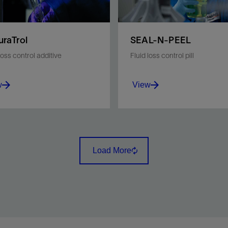
raTrol
SEAL-N-PEEL
loss control additive
Fluid loss control pill
w
View
mically and effectively
Manage fluid loss inside a
l filtration.
sand control screen as a
contingency during the
Load More
completion process.
w
View