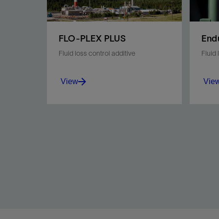
FLO-PLEX PLUS
Endu
Fluid loss control additive
Fluid 
View
Vie
Control filtration in the
Econo
DRILPLEX AR PLUS system.
contro
View
Vie