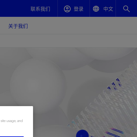
联系我们
登录
中文
English
关于我们
封堵与弃井
中文(中国)
、更快变
高效封堵弃井，确保井筒完整性
斯伦贝谢绩效保障
油气田开
重新定义可实现的系统级优化目标
久、可持
数据中心基础设施解决方案
关注自然
重大活动
更多元、
源的未来
—为了气
模块化数据中心基础设施，预先在外地预制
我们确定了对我们的运营至关重要的三个关
近距离了解我们的各项活动
极的社会
并运送到现场即可安装——部署时间最多可
键领域：生物多样性、水资源和循环性
压缩40%
斯伦贝谢利用地热能源
 site usage, and
挖掘地球的热能作为可信赖、可持续的资源