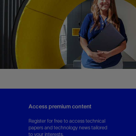
Access premium content
Register for free to access technical
papers and technology news tailored
to your interests.