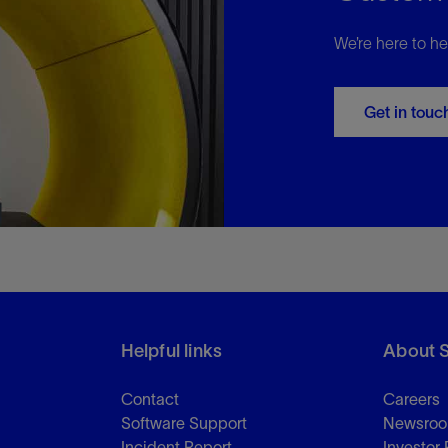
We’re here to he
Get in touc
Helpful links
About 
Contact
Careers
Software Support
Newsro
Incident Report
Investor 