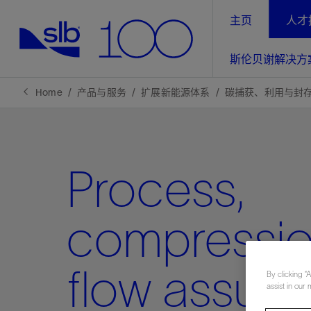
主页
人才
LinkedIn
斯伦贝谢解决方
精选内容
精选内容
精选内容
精选内容
斯伦贝谢解决方案
产品与服务
可持续发展
新闻报道与洞察见解
关于我们
生产优
Home
产品与服务
扩展新能源体系
碳捕获、利用与封存
全方位释
地球问题，全球解决方案，分地部署
石油和天然气行业持续创新
管理方式
新闻报道
斯伦贝谢概述
规模数字化
气候行动
洞察见解
我们的业务
Process,
数字化
工业脱碳
以人为本
新闻报道
公司治理
推动运营
案例分享
扩展新能源体系
关注自然
健康、安全和环境
电动完
气候行
新闻中
斯伦贝
compressio
经实际验
我们的净
探索斯伦
斯伦贝谢能源术语
报告中心
洞察见解
强成效。
进行脱碳
实现战略
flow assur
斯伦贝
By clicking “
assist in our 
通过先进
锁业务的