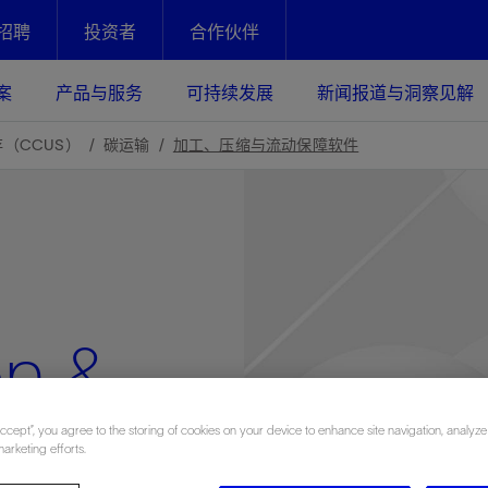
招聘
投资者
合作伙伴
Facebook
Email
案
产品与服务
可持续发展
新闻报道与洞察见解
化
恢复强化
（CCUS）
碳运输
加工、压缩与流动保障软件
放资产整个生命周期的生产潜能
最大化您的投资回报 - 恢复更多
现、生产时间更长
运营
斯伦贝谢提速油气田开发
绩效实现下一阶段跨越式发展
获取更成熟的油气田储备，缩短新
发时间，并使油气田生产具有更长
井技术
动
心
谢概述
Tela代理式AI助手
以人为本
洞察见解
构建和谐地球家园
n &
续的绩效表现
证的电动完井技术。更多选择，更
零路线图、帮助客户在作业运营中
贝谢的最新动态、故事和观点
由SLB研发的工程数智化AI软件
我们以人为本——尊重人权，建设
与世界各地的思想领袖一起步入能
致力于和谐地球家园的繁荣发展—
核心可靠，信心之选
以及新能源和转型机遇指导着我们
更包容的工作场所，并努力实现积
候、人类与自然
目标
经济效益
ance
谢企业数据性能
数据中心解决方案
Accept”, you agree to the storing of cookies on your device to enhance site navigation, analyze
marketing efforts.
的数据收集、管理和智能解释来解
更快部署，更自信扩展
高水准绩效