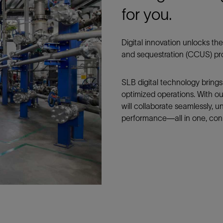
for you.
防砂
射孔
Digital innovation unlocks the 
油藏隔离阀
and sequestration (CCUS) pro
完井附件
SLB digital technology brings 
optimized operations. With o
will collaborate seamlessly, 
performance—all in one, co