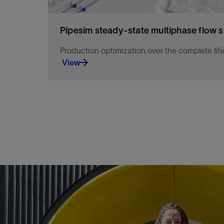
Pipesim steady-state multiphase flow s
Production optimization over the complete lif
View
The new generation in multiphase flow simulati
challenges and optimize production.
View