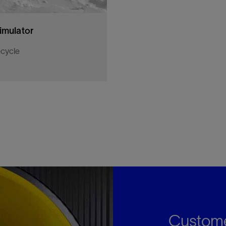
imulator
ecycle
on to overcome fluid flow
Custome