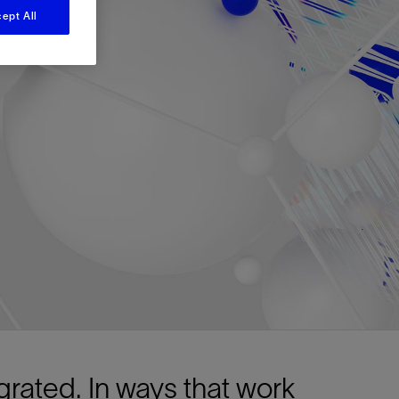
视图
探索更多
探索更多
ept All
斯伦贝谢减少碳足迹
营中的甲
通过实用的、经过量化验证的解决方案来减
务
少碳排放和对环境的影响
与验
与验
液
egrated. In ways that work