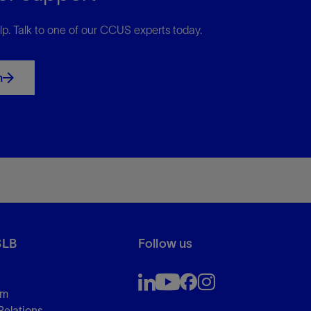
lp. Talk to one of our CCUS experts today.
h
SLB
Follow us
om
Relations