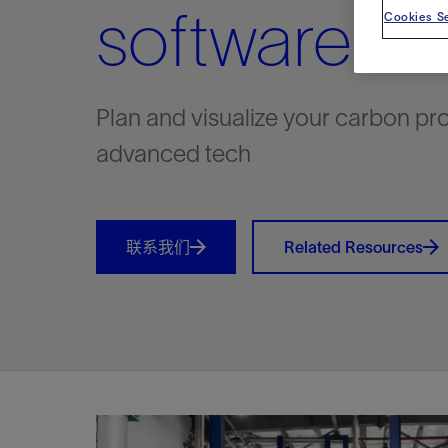
software
视图
探索更
探索更
探索更
Cookies Se
石油和天然气行业持续创新
规模数字化
工业脱碳
扩展新能源体系
管理方式
气候行动
以人为本
关注自然
报告中心
新闻报道
洞察见解
新闻报道
案例分享
斯伦贝谢能源术语
斯伦贝谢概述
我们的业务
公司治理
健康、安全和环境
洞察见解
斯伦贝
储层表
建井
完井
生产
修井
即插即
一体化
油藏描
计划
钻井
生产
数据解
人工智
可持续
咨询服
Data Ce
甲烷排
减少明
碳捕获
地热
氢
锂
碳捕获
创造国
技术实
业务遍
领导团
斯伦贝
危品管
Infrastr
通过整个
储层表征
油藏描述
甲烷排放管理
地热
首席执行官与首席战略和可持续发
净零排放计划
创造国内价值
保护生物多样性
新闻报道
工业脱碳
IMAGE
以人为本
工业脱碳
道德与合规
培养底蕴深厚的斯伦贝谢安全文化
工业脱碳
地震
钻机与
完井
服务于
智能干
井筒完
一体化
数据分
油气田
钻井设
智能生
云端数
定制人
数字化
云端服
管理解
消减常
碳捕获
地热勘
清洁制
锂盐湖
碳捕获
教育推
且经济高
Plan and visualize your carbon pro
展官致辞
建井
计划
减少明火燃烧
储能
脱碳作业
尊重人权
保护自然资源
高管演讲
油气创新
技术实力
规模数字化
董事会
我们的安全管理方法
油气创新
地面与
井口与
流体、
处理与
自动修
油管冲
一体化
经济计
勘探计
钻井施
生产运
本地数
人工智
低碳能
技术咨
消除非
碳运输
地热可
氢工艺
锂卤水
碳运输
净零排放
可持续发展治理
advanced tech
完井
钻井
碳捕获、利用与封存（CCUS）
氢
多元、平等、包容
实现循环性
专题与更新
新能源
业务遍布全球
扩展新能源体系
指导方针
人身安全及事故预防
新能源
储层测
钻井服
人工举
生产系
连续油
桥塞坐
地球化
经济计
资产表
物联网
油气田
提升火
碳封存
地热田
可持续
碳封存
利益相关者参与
生产
生产
锂
数字化
领导团队
石油和天然气行业持续创新
联系董事会
员工健康与福祉
数字化
岩石与
钻井液
油藏增
监测与
钢丝井
井筒重
地质学
工艺优
地震处
地热增
盐水技
一体化
供应链可持续发展
修井
数据解决方案
碳捕获、利用与封存（CCUS）
可持续发展
构建和谐地球家园
审计委员会
危品管理
可持续发展
油藏描
固井
压裂液
生产用
电缆井
封隔屏
地质力
维护计
井筒测
地热资
整合地下
健康，安全和环境（HSE）
联系我们
Related Resources
少延误并
即插即弃
人工智能
数据中心基础设施解决方案
斯伦贝谢工友会
薪酬委员会
数据与
测量
地面与
油气田
海底修
无钻机
地球物
生产保
数据隐私与网络安全
一体化项目
可持续发展与碳管理
提名和治理委员会
井筒测
数字化
中游服
抢修服
油气系
生产运
培训
边缘计算与物联网
能源、技术和创新委员会
经济软
快速生
井筒完
岩石物
咨询服务
财务委员会
电缆修
油藏工
Data Center Modular
地表井
储层描
Infrastructure
数字井
培训