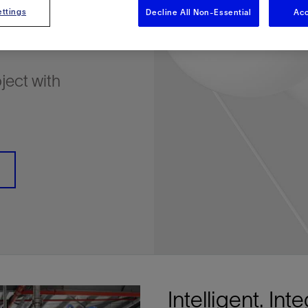
多
多
多
视图
探索更多
探索更多
探索更多
ttings
Decline All Non-Essential
Acc
谢碳捕获与封存
征
弃
项目
述
决方案
能
发展与碳管理
务
nter Modular
放管理
火燃烧
、利用与封存（CCUS）
、利用与封存（CCUS）
内价值
力
布全球
队
谢工友会
理
斯伦贝谢消除甲烷排放
地震
地面与井下测井
储层测试
岩石与流体分析
油藏描述软件
数据与分析软件
井筒测井解释
经济软件
钻机与钻机设备
井口与采油树系统
钻井服务
钻井液解决方案、系统及产品
固井
测量
数字化钻井软件
完井
流体、固井与工具
人工举升
油藏增产服务
压裂液输送系统
地面与井下测井
服务于产能绩效的数字化
处理与分离
生产系统
监测与监控
生产用化学品与服务
油气田开发与生产软件
中游服务
快速生产响应解决方案
智能干预
自动修井
连续油管作业
钢丝井干预
电缆井干预
海底修井
抢修服务
井筒完整性评估
电缆修井
地表井测试
井筒完整性评估
油管冲孔和切割
桥塞坐封和取出
井筒重入问题
封隔屏障材料
无钻机弃井解决方案
一体化开发
一体化生产
数据分析
经济计划
地球化学
地质学
地质力学
地球物理
油气系统
岩石物理
油藏工程
储层描述
数字井筒解决方案
油气田发展计划
勘探计划
经济计划
钻井设计
钻井施工
智能生产工作室
生产运营
资产表现
工艺优化
维护计划
生产保障
生产运营数据
云端数据解决方案
本地数据解决方案
定制人工智能解决方案
人工智能与分析
物联网尖端人工智能
数字化碳捕集与碳封存利用
低碳能源
云端服务
技术咨询
油气田咨询服务
地震处理及解释服务
井筒测井解析
管理解决方案与服务
消减常规火炬
消除非常规火炬
提升火炬内燃效率
碳捕获与加工
碳运输
碳封存
地热勘探
地热可行性
地热田开发
地热增产
地热资源一体化开发
清洁制氢技术
氢工艺建模
锂盐湖资源建模
锂卤水盆地资源报告
可持续锂生产
盐水技术质量计算器
碳捕获与加工
碳运输
碳封存
教育推广
ucture
CCUS价值链中灵活、可靠、协作
为了更好的明天，努力消除作业运
钻机设备
产能绩效的数字化
预
整性评估
开发
析
发展计划
计
产工作室
据解决方案
工智能解决方案
碳捕集与碳封存利用
务
决方案与服务
规火炬
与加工
探
氢技术
资源建模
与加工
广
井下地震
快速解释成果
地面试井
储层实验室
数据分析
解释与设计
控压钻井设备
钻头
钻井液添加剂
固井质量评估
随钻测井
电气完井
完井盐水
矿井排水的人工提升系统
智能压裂
录井
面向过程系统性能的数字化服
人工举升
电缆套管测井
设备完整性
生产保障
机器人自主检查
电动井下CT控制系统
数字化钢丝作业
电缆爬行器
海底服务联盟
套管维修
双管柱封隔评价
爆炸油管切割
数字钢丝干预作业
电缆动力干预作业
弃井固井
海底联合作业
井眼地质分析
地下顾问
举升优化
设备健康及可靠性
生产分析
数据科学
企业级数据管理
量身定制的解决方案
云端解决方案与设计
油气藏模拟及应用
光学气体成像相机
气体处理系统
加工、压缩与流动保障软件
碳封存场地评估
地热场地评估
地热场地评估
地热储层数值模拟
Smackover 游戏
气体处理系统
加工、压缩与流动保障软件
碳封存场地评估
效的解决方案，加速帮助客户实现
烷排放和明火燃烧
ject with
井下测井
采油树系统
固井与工具
分离
井
孔和切割
生产
划
划
工
营
据解决方案
能与分析
源
询
常规火炬
行性
建模
盆地资源报告
地震处理软件
自动测井平台
无明火试油及清井
岩心分析
数据管理
实时作业
控压钻井服务
定向钻井
钻井液模拟软件
固井软件
随钻测量
流量控制设备
盐水置换
智能电梯
压裂与返排设备
电缆裸眼测井
生产设施
阀门与执行器
地面试油
流动保障
生产作业
设备监控与优化
实时井下盘管作业服务
钢丝机械化作业
电缆修井
油气田寿命修井服务
安全阀修复
超声波固井质量评估
数字钢丝干预作业
钢丝机械干预作业
连续油管机械干预作业
无钻机开放水域弃井作业
测井解释评价
完整性管理
管道完整性
生产顾问
数据管理
生产数据管理系统
数据过渡与数据管理
钻井服务
甲烷增值转化咨询
先进的碳捕获
水平泵送系统
碳封存注入作业、测量、监测
地热地球物理分析
地热勘探钻探
地热建井
先进的碳捕获
水平泵送系统
碳封存注入作业、测量、监测
证
证
试
务
升
统
管作业
封和取出
学
划
现
尖端人工智能
咨询服务
炬内燃效率
开发
锂生产
地震数据库
自动井筒完整性测井
井下储层试油
移动分析解决方案
控压设备
测距与拦截服务
水平定向钻井，矿井和注水井
漏失
地面测井
多边机构
修井液
喷气升力
压裂服务
电缆套管测井
油处理
安全系统
地面多相流计量
生产优化
计量
压裂
电缆射孔
水下坐落管柱
提高生产
水泥胶结测井仪器
机械开槽割刀
现场安全顾问
现场执行及检查
流动保障建模
工区数据管理
云端运营
钻井碳排放管理
甲烷业务咨询
数据驱动提效服务
碳运输阀
地热勘探
地热试井
地热完井
数据驱动提效服务
碳运输阀
碳封存井设计与建设
碳封存井设计与建设
流体分析
解决方案、系统及产品
产服务
监控
干预
入问题
化
理及解释服务
产
术质量计算器
地震数据处理
随钻测井
返排试油
流体分析
钻机设备
扩眼
非水基钻井液
泥浆驱替和隔离液
陀螺测斜服务
实时光纤解释与分析
钻井液
优化人工举升
酸化服务
数字化钢丝作业
采出水处理
节流阀
计量与自动化系统
天然气净化
阀门和执行机构
射孔
电缆套管测井
无隔水套管弃井作业
抢险防砂
高分辨率双井径
机械油管割刀
碳减排顾问
生产潜力挖掘
数据可视化分析
流动保障解决方案
甲烷数字化平台
加工、压缩与流动保障软件
管道化学品及服务
地热勘探钻探
地热储层数值模拟
加工、压缩与流动保障软件
管道化学品及服务
能源解决方案
制造与规模化
碳封存监管许可
碳封存监管许可
述软件
输送系统
化学品与服务
干预
障材料
学
划
井解析
源一体化开发
随钻地震解决方案
光纤测井解决方案
井筒完整性评估
井下流体分析
井筒建设
钻具组合
水基钻井液解决方案
无水泥固井体系
示踪技术
泥饼破碎机
卧式地面泵
水资源管理
过钻杆测井服务
水处理
注水泵
深水化工
管道完整性
测井
管道修复
模块化注入系统
管材切割和管材回收
电磁波套管扫描仪
设备连接
生产洞察
地质力学
甲烷激光雷达相机
地热储层特征描述
、井筒和设施规划，最大限度地减
为复杂行业提供定制化的制造能力
控制成本。
分析软件
井下测井
开发与生产软件
井
弃井解决方案
理
障
地震波成像处理
智能地层评估
试油设计与解释
追踪技术
固控与岩屑管理
井筒清洁工具
完井液
自适应水泥系统
完井软件
固井服务
电潜泵
油田增产优化
分布式光纤测量
气体处理
石油和天然气缓蚀剂
多相流计量
增产与控水
结构地质学
甲烷单点浓度测量仪
地热尽职调查
井解释
钻井软件
务
务
统
营数据
电缆裸眼测井
储层取样
固控与岩屑管理
CemCRETE 固井技术
完井封隔器
过滤
螺杆泵
固体管理
生产化学性能的数字服务
管道泵
地面设备
件
产响应解决方案
整性评估
理
电缆套管测井
无线遥测
深水固井
智能完井
钻井液漏失控制
电动潜水螺杆泵系统
运营优化服务
中游软件
修井工具与解决方案
井
程
录井
气体迁移控制
压裂桥塞和滑套
封隔液
柱塞提升
作业支持
测试
述
岩屑分析
废弃井固井
永久监控
井筒清洁工具
抽油机
新技术试点
筒解决方案
数字化钢丝作业
井下安全阀
气举
设施规划软件
Intelligent. Int
追踪技术
尾管挂
供电系统与电缆