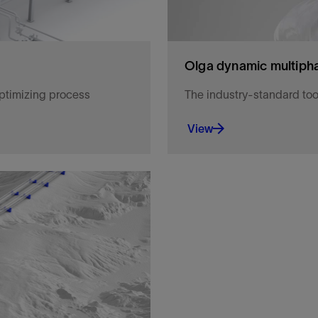
Olga dynamic multipha
optimizing process
The industry-standard too
View
timizing process workflows
The industry-standard tool
View