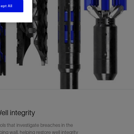
视图
探索更多
探索更多
ept All
斯伦贝谢减少碳足迹
营中的甲
通过实用的、经过量化验证的解决方案来减
务
少碳排放和对环境的影响
与验
与验
液
ell integrity
ols that investigate breaches in the
bing wall, helping restore well integrity