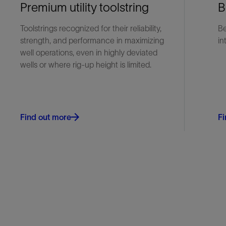
Premium utility toolstring
B
Toolstrings recognized for their reliability,
Be
strength, and performance in maximizing
in
well operations, even in highly deviated
wells or where rig-up height is limited.
Find out more
Fi