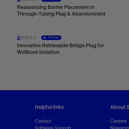
Reassessing Barrier Placement in
Through-Tubing Plug & Abandonment
科技论文
Premium
Innovative Retrievable Bridge Plug for
Wellbore Isolation
Helpful links
About 
Contact
Careers
Software Support
Newsro