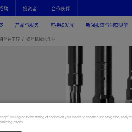
招聘
投资者
合作伙伴
Facebook
Email
案
产品与服务
可持续发展
新闻报道与洞察见解
化
恢复强化
钢丝井干预
钢丝机械化作业
放资产整个生命周期的生产潜能
最大化您的投资回报 - 恢复更多
现、生产时间更长
运营
斯伦贝谢提速油气田开发
绩效实现下一阶段跨越式发展
获取更成熟的油气田储备，缩短新
发时间，并使油气田生产具有更长
井技术
动
心
谢概述
Tela代理式AI助手
以人为本
洞察见解
构建和谐地球家园
l
续的绩效表现
证的电动完井技术。更多选择，更
零路线图、帮助客户在作业运营中
贝谢的最新动态、故事和观点
由SLB研发的工程数智化AI软件
我们以人为本——尊重人权，建设
与世界各地的思想领袖一起步入能
致力于和谐地球家园的繁荣发展—
核心可靠，信心之选
以及新能源和转型机遇指导着我们
更包容的工作场所，并努力实现积
候、人类与自然
目标
经济效益
n
谢企业数据性能
数据中心解决方案
Accept”, you agree to the storing of cookies on your device to enhance site navigation, analyze
marketing efforts.
的数据收集、管理和智能解释来解
更快部署，更自信扩展
高水准绩效