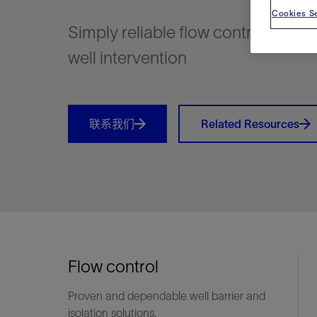
视图
探索更
探索更
探索更
Cookies Se
Simply reliable flow control and 
石油和天然气行业持续创新
规模数字化
工业脱碳
扩展新能源体系
管理方式
气候行动
以人为本
关注自然
报告中心
新闻报道
洞察见解
新闻报道
案例分享
斯伦贝谢能源术语
斯伦贝谢概述
我们的业务
公司治理
健康、安全和环境
洞察见解
斯伦贝
储层表
建井
完井
生产
修井
即插即
一体化
油藏描
计划
钻井
生产
数据解
人工智
可持续
咨询服
Data Ce
甲烷排
减少明
碳捕获
地热
氢
锂
碳捕获
创造国
技术实
业务遍
领导团
斯伦贝
危品管
Infrastr
well intervention
通过整个
储层表征
油藏描述
甲烷排放管理
地热
首席执行官与首席战略和可持续发
净零排放计划
创造国内价值
保护生物多样性
新闻报道
工业脱碳
IMAGE
以人为本
工业脱碳
道德与合规
培养底蕴深厚的斯伦贝谢安全文化
工业脱碳
地震
钻机与
完井
服务于
智能干
井筒完
一体化
数据分
油气田
钻井设
智能生
云端数
定制人
数字化
云端服
管理解
消减常
碳捕获
地热勘
清洁制
锂盐湖
碳捕获
教育推
且经济高
展官致辞
建井
计划
减少明火燃烧
储能
脱碳作业
尊重人权
保护自然资源
高管演讲
油气创新
技术实力
规模数字化
董事会
我们的安全管理方法
油气创新
地面与
井口与
流体、
处理与
自动修
油管冲
一体化
经济计
勘探计
钻井施
生产运
本地数
人工智
低碳能
技术咨
消除非
碳运输
地热可
氢工艺
锂卤水
碳运输
净零排放
可持续发展治理
完井
钻井
碳捕获、利用与封存（CCUS）
氢
多元、平等、包容
实现循环性
专题与更新
新能源
业务遍布全球
扩展新能源体系
指导方针
人身安全及事故预防
新能源
储层测
钻井服
人工举
生产系
连续油
桥塞坐
地球化
经济计
资产表
物联网
油气田
提升火
碳封存
地热田
可持续
碳封存
联系我们
Related Resources
利益相关者参与
生产
生产
锂
数字化
领导团队
石油和天然气行业持续创新
联系董事会
员工健康与福祉
数字化
岩石与
钻井液
油藏增
监测与
钢丝井
井筒重
地质学
工艺优
地震处
地热增
盐水技
一体化
供应链可持续发展
修井
数据解决方案
碳捕获、利用与封存（CCUS）
可持续发展
构建和谐地球家园
审计委员会
危品管理
可持续发展
油藏描
固井
压裂液
生产用
电缆井
封隔屏
地质力
维护计
井筒测
地热资
整合地下
健康，安全和环境（HSE）
少延误并
即插即弃
人工智能
数据中心基础设施解决方案
斯伦贝谢工友会
薪酬委员会
数据与
测量
地面与
油气田
海底修
无钻机
地球物
生产保
数据隐私与网络安全
一体化项目
可持续发展与碳管理
提名和治理委员会
井筒测
数字化
中游服
抢修服
油气系
生产运
培训
边缘计算与物联网
能源、技术和创新委员会
经济软
快速生
井筒完
岩石物
咨询服务
财务委员会
电缆修
油藏工
Flow control
Data Center Modular
地表井
储层描
Infrastructure
数字井
Proven and dependable well barrier and
培训
isolation solutions.