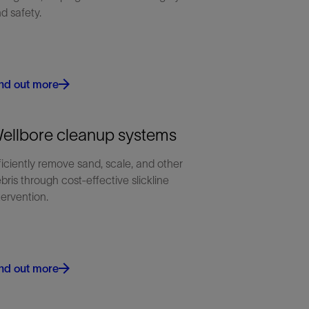
d safety.
nd out more
ellbore cleanup systems
ficiently remove sand, scale, and other
bris through cost-effective slickline
tervention.
nd out more