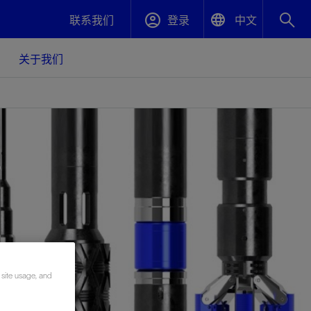
联系我们
登录
中文
English
关于我们
封堵与弃井
中文(中国)
、更快变
高效封堵弃井，确保井筒完整性
斯伦贝谢绩效保障
油气田开
重新定义可实现的系统级优化目标
久、可持
数据中心基础设施解决方案
关注自然
重大活动
更多元、
源的未来
—为了气
模块化数据中心基础设施，预先在外地预制
我们确定了对我们的运营至关重要的三个关
近距离了解我们的各项活动
极的社会
并运送到现场即可安装——部署时间最多可
键领域：生物多样性、水资源和循环性
压缩40%
斯伦贝谢利用地热能源
 site usage, and
挖掘地球的热能作为可信赖、可持续的资源