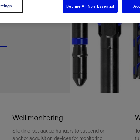
多
多
多
视图
探索更多
探索更多
探索更多
ttings
Decline All Non-Essential
Acc
mechanical
谢碳捕获与封存
征
弃
项目
述
决方案
能
发展与碳管理
务
nter Modular
放管理
火燃烧
、利用与封存（CCUS）
、利用与封存（CCUS）
内价值
力
布全球
队
谢工友会
理
斯伦贝谢消除甲烷排放
地震
地面与井下测井
储层测试
岩石与流体分析
油藏描述软件
数据与分析软件
井筒测井解释
经济软件
钻机与钻机设备
井口与采油树系统
钻井服务
钻井液解决方案、系统及产品
固井
测量
数字化钻井软件
完井
流体、固井与工具
人工举升
油藏增产服务
压裂液输送系统
地面与井下测井
服务于产能绩效的数字化
处理与分离
生产系统
监测与监控
生产用化学品与服务
油气田开发与生产软件
中游服务
快速生产响应解决方案
智能干预
自动修井
连续油管作业
钢丝井干预
电缆井干预
海底修井
抢修服务
井筒完整性评估
电缆修井
地表井测试
井筒完整性评估
油管冲孔和切割
桥塞坐封和取出
井筒重入问题
封隔屏障材料
无钻机弃井解决方案
一体化开发
一体化生产
数据分析
经济计划
地球化学
地质学
地质力学
地球物理
油气系统
岩石物理
油藏工程
储层描述
数字井筒解决方案
油气田发展计划
勘探计划
经济计划
钻井设计
钻井施工
智能生产工作室
生产运营
资产表现
工艺优化
维护计划
生产保障
生产运营数据
云端数据解决方案
本地数据解决方案
定制人工智能解决方案
人工智能与分析
物联网尖端人工智能
数字化碳捕集与碳封存利用
低碳能源
云端服务
技术咨询
油气田咨询服务
地震处理及解释服务
井筒测井解析
管理解决方案与服务
消减常规火炬
消除非常规火炬
提升火炬内燃效率
碳捕获与加工
碳运输
碳封存
地热勘探
地热可行性
地热田开发
地热增产
地热资源一体化开发
清洁制氢技术
氢工艺建模
锂盐湖资源建模
锂卤水盆地资源报告
可持续锂生产
盐水技术质量计算器
碳捕获与加工
碳运输
碳封存
教育推广
ucture
CCUS价值链中灵活、可靠、协作
为了更好的明天，努力消除作业运
钻机设备
产能绩效的数字化
预
整性评估
开发
析
发展计划
计
产工作室
据解决方案
工智能解决方案
碳捕集与碳封存利用
务
决方案与服务
规火炬
与加工
探
氢技术
资源建模
与加工
广
井下地震
快速解释成果
地面试井
储层实验室
数据分析
解释与设计
控压钻井设备
钻头
钻井液添加剂
固井质量评估
随钻测井
电气完井
完井盐水
矿井排水的人工提升系统
智能压裂
录井
面向过程系统性能的数字化服
人工举升
电缆套管测井
设备完整性
生产保障
机器人自主检查
电动井下CT控制系统
数字化钢丝作业
电缆爬行器
海底服务联盟
套管维修
双管柱封隔评价
爆炸油管切割
数字钢丝干预作业
电缆动力干预作业
弃井固井
海底联合作业
井眼地质分析
地下顾问
举升优化
设备健康及可靠性
生产分析
数据科学
企业级数据管理
量身定制的解决方案
云端解决方案与设计
油气藏模拟及应用
光学气体成像相机
气体处理系统
加工、压缩与流动保障软件
碳封存场地评估
地热场地评估
地热场地评估
地热储层数值模拟
Smackover 游戏
气体处理系统
加工、压缩与流动保障软件
碳封存场地评估
效的解决方案，加速帮助客户实现
烷排放和明火燃烧
井下测井
采油树系统
固井与工具
分离
井
孔和切割
生产
划
划
工
营
据解决方案
能与分析
源
询
常规火炬
行性
建模
盆地资源报告
地震处理软件
自动测井平台
无明火试油及清井
岩心分析
数据管理
实时作业
控压钻井服务
定向钻井
钻井液模拟软件
固井软件
随钻测量
流量控制设备
盐水置换
智能电梯
压裂与返排设备
电缆裸眼测井
生产设施
阀门与执行器
地面试油
流动保障
生产作业
设备监控与优化
实时井下盘管作业服务
钢丝机械化作业
电缆修井
油气田寿命修井服务
安全阀修复
超声波固井质量评估
数字钢丝干预作业
钢丝机械干预作业
连续油管机械干预作业
无钻机开放水域弃井作业
测井解释评价
完整性管理
管道完整性
生产顾问
数据管理
生产数据管理系统
数据过渡与数据管理
钻井服务
甲烷增值转化咨询
先进的碳捕获
水平泵送系统
碳封存注入作业、测量、监测
地热地球物理分析
地热勘探钻探
地热建井
先进的碳捕获
水平泵送系统
碳封存注入作业、测量、监测
证
证
试
务
升
统
管作业
封和取出
学
划
现
尖端人工智能
咨询服务
炬内燃效率
开发
锂生产
地震数据库
自动井筒完整性测井
井下储层试油
移动分析解决方案
控压设备
测距与拦截服务
水平定向钻井，矿井和注水井
漏失
地面测井
多边机构
修井液
喷气升力
压裂服务
电缆套管测井
油处理
安全系统
地面多相流计量
生产优化
计量
压裂
电缆射孔
水下坐落管柱
提高生产
水泥胶结测井仪器
机械开槽割刀
现场安全顾问
现场执行及检查
流动保障建模
工区数据管理
云端运营
钻井碳排放管理
甲烷业务咨询
数据驱动提效服务
碳运输阀
地热勘探
地热试井
地热完井
数据驱动提效服务
碳运输阀
碳封存井设计与建设
碳封存井设计与建设
流体分析
解决方案、系统及产品
产服务
监控
干预
入问题
化
理及解释服务
产
术质量计算器
地震数据处理
随钻测井
返排试油
流体分析
钻机设备
扩眼
非水基钻井液
泥浆驱替和隔离液
陀螺测斜服务
实时光纤解释与分析
钻井液
优化人工举升
酸化服务
数字化钢丝作业
采出水处理
节流阀
计量与自动化系统
天然气净化
阀门和执行机构
射孔
电缆套管测井
无隔水套管弃井作业
抢险防砂
高分辨率双井径
机械油管割刀
碳减排顾问
生产潜力挖掘
数据可视化分析
流动保障解决方案
甲烷数字化平台
加工、压缩与流动保障软件
管道化学品及服务
地热勘探钻探
地热储层数值模拟
加工、压缩与流动保障软件
管道化学品及服务
能源解决方案
制造与规模化
碳封存监管许可
碳封存监管许可
述软件
输送系统
化学品与服务
干预
障材料
学
划
井解析
源一体化开发
随钻地震解决方案
光纤测井解决方案
井筒完整性评估
井下流体分析
井筒建设
钻具组合
水基钻井液解决方案
无水泥固井体系
示踪技术
泥饼破碎机
卧式地面泵
水资源管理
过钻杆测井服务
水处理
注水泵
深水化工
管道完整性
测井
管道修复
模块化注入系统
管材切割和管材回收
电磁波套管扫描仪
设备连接
生产洞察
地质力学
甲烷激光雷达相机
地热储层特征描述
、井筒和设施规划，最大限度地减
为复杂行业提供定制化的制造能力
控制成本。
分析软件
井下测井
开发与生产软件
井
弃井解决方案
理
障
地震波成像处理
智能地层评估
试油设计与解释
追踪技术
固控与岩屑管理
井筒清洁工具
完井液
自适应水泥系统
完井软件
固井服务
电潜泵
油田增产优化
分布式光纤测量
气体处理
石油和天然气缓蚀剂
多相流计量
增产与控水
结构地质学
甲烷单点浓度测量仪
地热尽职调查
井解释
钻井软件
务
务
统
营数据
电缆裸眼测井
储层取样
固控与岩屑管理
CemCRETE 固井技术
完井封隔器
过滤
螺杆泵
固体管理
生产化学性能的数字服务
管道泵
地面设备
件
产响应解决方案
整性评估
理
电缆套管测井
无线遥测
深水固井
智能完井
钻井液漏失控制
电动潜水螺杆泵系统
运营优化服务
中游软件
修井工具与解决方案
井
程
录井
气体迁移控制
压裂桥塞和滑套
封隔液
柱塞提升
作业支持
Well monitoring
W
测试
述
岩屑分析
废弃井固井
永久监控
井筒清洁工具
抽油机
新技术试点
筒解决方案
数字化钢丝作业
井下安全阀
气举
设施规划软件
Slickline-set gauge hangers to suspend or
To
anchor acquisition devices for monitoring
追踪技术
尾管挂
供电系统与电缆
tu