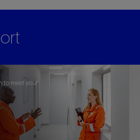
ort
n to meet your