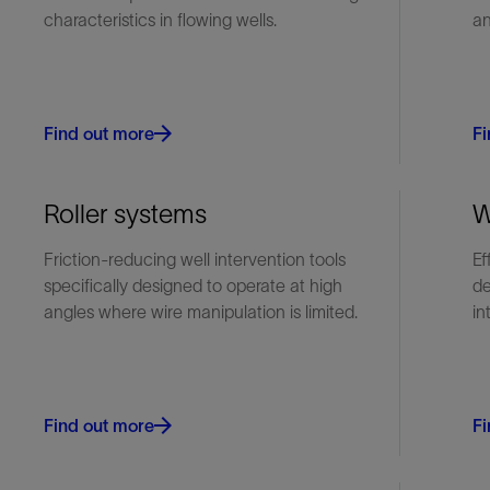
characteristics in flowing wells.
an
防砂
射孔
油藏隔离阀
Find out more
完井附件
Fi
Roller systems
W
Friction-reducing well intervention tools
Ef
specifically designed to operate at high
de
angles where wire manipulation is limited.
in
Find out more
Fi