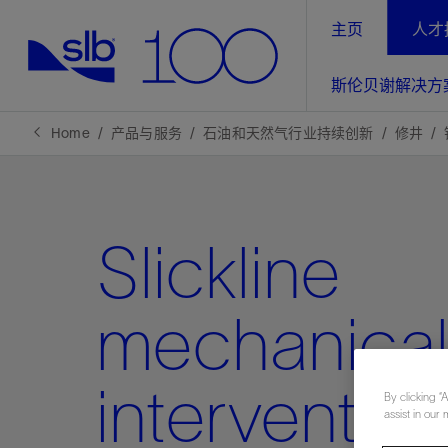
主页
人才
LinkedIn
斯伦贝谢解决方
精选内容
精选内容
精选内容
精选内容
斯伦贝谢解决方案
产品与服务
可持续发展
新闻报道与洞察见解
关于我们
生产优
Home
产品与服务
石油和天然气行业持续创新
修井
全方位释
地球问题，全球解决方案，分地部署
石油和天然气行业持续创新
管理方式
新闻报道
斯伦贝谢概述
规模数字化
气候行动
洞察见解
我们的业务
Slickline
数字化
工业脱碳
以人为本
新闻报道
公司治理
推动运营
案例分享
扩展新能源体系
关注自然
健康、安全和环境
电动完
气候行
新闻中
斯伦贝
mechanica
经实际验
我们的净
探索斯伦
斯伦贝谢能源术语
报告中心
洞察见解
强成效。
进行脱碳
实现战略
interventio
斯伦贝
By clicking “
assist in our 
通过先进
锁业务的