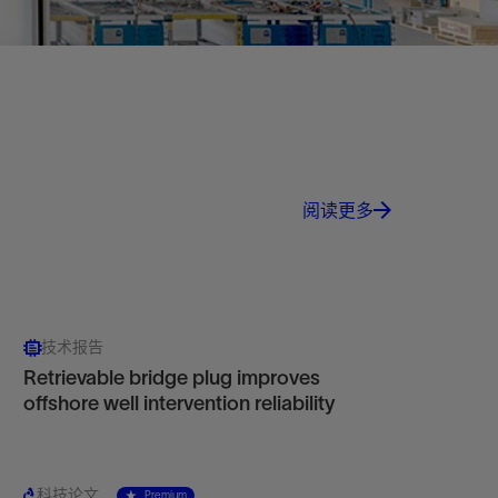
阅读更多
技术报告
Retrievable bridge plug improves
offshore well intervention reliability
科技论文
Premium