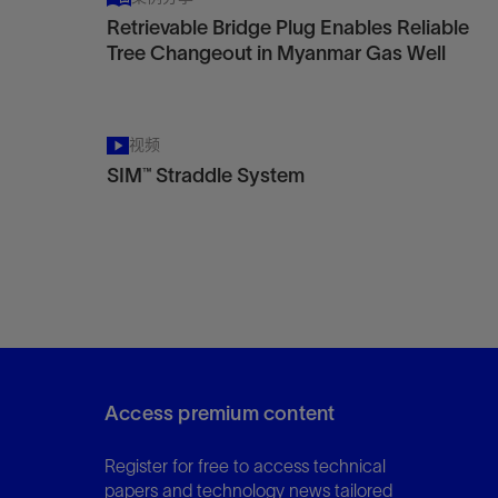
Retrievable Bridge Plug Enables Reliable
Tree Changeout in Myanmar Gas Well
视频
SIM™ Straddle System
Access premium content
Register for free to access technical
papers and technology news tailored