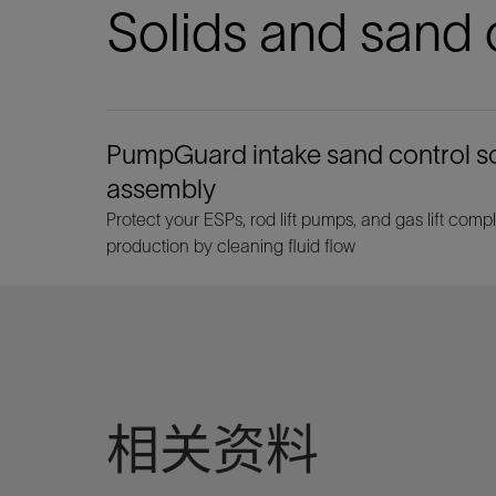
Solids and sand 
PumpGuard intake sand control s
assembly
Protect your ESPs, rod lift pumps, and gas lift comp
production by cleaning fluid flow
相关资料