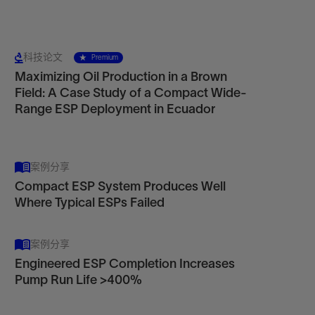
科技论文
Premium
Maximizing Oil Production in a Brown
Field: A Case Study of a Compact Wide-
Range ESP Deployment in Ecuador
案例分享
Compact ESP System Produces Well
Where Typical ESPs Failed
案例分享
Engineered ESP Completion Increases
Pump Run Life >400%