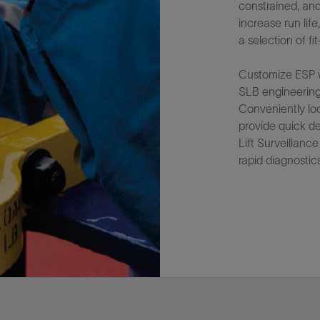
constrained, an
increase run lif
a selection of f
Customize ESP w
SLB engineering
Conveniently loc
provide quick del
Lift Surveillan
rapid diagnosti