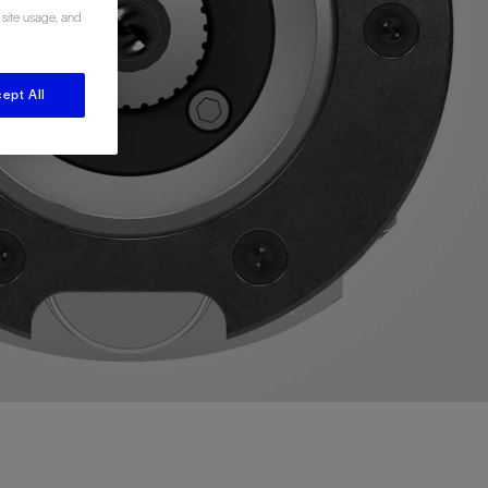
 site usage, and
视图
探索更多
探索更多
斯伦贝谢减少碳足迹
营中的甲
通过实用的、经过量化验证的解决方案来减
ept All
务
少碳排放和对环境的影响
与验
与验
液