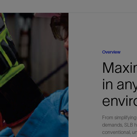
防砂
射孔
油藏隔离阀
完井附件
Overview
Maxi
in an
envi
From simplifying
demands, SLB has
conventional, un