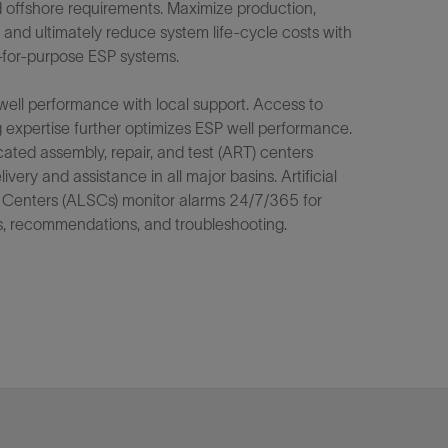
d offshore requirements. Maximize production,
e, and ultimately reduce system life-cycle costs with
it-for-purpose ESP systems.
ell performance with local support. Access to
 expertise further optimizes ESP well performance.
ated assembly, repair, and test (ART) centers
ivery and assistance in all major basins. Artificial
ce Centers (ALSCs) monitor alarms 24/7/365 for
cs, recommendations, and troubleshooting.