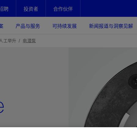
招聘
投资者
合作伙伴
Facebook
Email
案
产品与服务
可持续发展
新闻报道与洞察见解
化
恢复强化
人工举升
电潜泵
放资产整个生命周期的生产潜能
最大化您的投资回报 - 恢复更多
现、生产时间更长
运营
斯伦贝谢提速油气田开发
绩效实现下一阶段跨越式发展
获取更成熟的油气田储备，缩短新
发时间，并使油气田生产具有更长
井技术
动
心
谢概述
Tela代理式AI助手
以人为本
洞察见解
构建和谐地球家园
e
续的绩效表现
证的电动完井技术。更多选择，更
零路线图、帮助客户在作业运营中
贝谢的最新动态、故事和观点
由SLB研发的工程数智化AI软件
我们以人为本——尊重人权，建设
与世界各地的思想领袖一起步入能
致力于和谐地球家园的繁荣发展—
核心可靠，信心之选
以及新能源和转型机遇指导着我们
更包容的工作场所，并努力实现积
候、人类与自然
目标
经济效益
谢企业数据性能
数据中心解决方案
的数据收集、管理和智能解释来解
更快部署，更自信扩展
高水准绩效