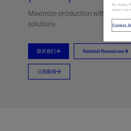
By clicking “
视图
探索更
探索更
探索更
assist in our 
Maximize production with diverse
石油和天然气行业持续创新
规模数字化
工业脱碳
扩展新能源体系
管理方式
气候行动
以人为本
关注自然
报告中心
新闻报道
洞察见解
新闻报道
案例分享
斯伦贝谢能源术语
斯伦贝谢概述
我们的业务
公司治理
健康、安全和环境
洞察见解
斯伦贝
储层表
建井
完井
生产
修井
即插即
一体化
油藏描
计划
钻井
生产
数据解
人工智
可持续
咨询服
Data Ce
甲烷排
减少明
碳捕获
地热
氢
锂
碳捕获
创造国
技术实
业务遍
领导团
斯伦贝
危品管
Infrastr
solutions
通过整个
Cookies Se
储层表征
油藏描述
甲烷排放管理
地热
首席执行官与首席战略和可持续发
净零排放计划
创造国内价值
保护生物多样性
新闻报道
工业脱碳
IMAGE
以人为本
工业脱碳
道德与合规
培养底蕴深厚的斯伦贝谢安全文化
工业脱碳
地震
钻机与
完井
服务于
智能干
井筒完
一体化
数据分
油气田
钻井设
智能生
云端数
定制人
数字化
云端服
管理解
消减常
碳捕获
地热勘
清洁制
锂盐湖
碳捕获
教育推
且经济高
展官致辞
建井
计划
减少明火燃烧
储能
脱碳作业
尊重人权
保护自然资源
高管演讲
油气创新
技术实力
规模数字化
董事会
我们的安全管理方法
油气创新
地面与
井口与
流体、
处理与
自动修
油管冲
一体化
经济计
勘探计
钻井施
生产运
本地数
人工智
低碳能
技术咨
消除非
碳运输
地热可
氢工艺
锂卤水
碳运输
净零排放
可持续发展治理
完井
钻井
碳捕获、利用与封存（CCUS）
氢
多元、平等、包容
实现循环性
专题与更新
新能源
业务遍布全球
扩展新能源体系
指导方针
人身安全及事故预防
新能源
储层测
钻井服
人工举
生产系
连续油
桥塞坐
地球化
经济计
资产表
物联网
油气田
提升火
碳封存
地热田
可持续
碳封存
联系我们
Related Resources
利益相关者参与
生产
生产
锂
数字化
领导团队
石油和天然气行业持续创新
联系董事会
员工健康与福祉
数字化
岩石与
钻井液
油藏增
监测与
钢丝井
井筒重
地质学
工艺优
地震处
地热增
盐水技
一体化
供应链可持续发展
修井
数据解决方案
碳捕获、利用与封存（CCUS）
可持续发展
构建和谐地球家园
审计委员会
危品管理
可持续发展
油藏描
固井
压裂液
生产用
电缆井
封隔屏
地质力
维护计
井筒测
地热资
整合地下
健康，安全和环境（HSE）
订阅新闻
少延误并
即插即弃
人工智能
数据中心基础设施解决方案
斯伦贝谢工友会
薪酬委员会
数据与
测量
地面与
油气田
海底修
无钻机
地球物
生产保
数据隐私与网络安全
一体化项目
可持续发展与碳管理
提名和治理委员会
井筒测
数字化
中游服
抢修服
油气系
生产运
培训
边缘计算与物联网
能源、技术和创新委员会
经济软
快速生
井筒完
岩石物
咨询服务
财务委员会
电缆修
油藏工
Data Center Modular
地表井
储层描
Infrastructure
数字井
培训