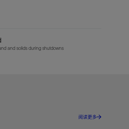
d
and and solids during shutdowns
阅读更多