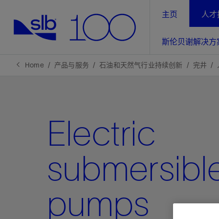
主页
人才
LinkedIn
斯伦贝谢解决方
精选内容
精选内容
精选内容
精选内容
斯伦贝谢解决方案
产品与服务
可持续发展
新闻报道与洞察见解
关于我们
生产优
Home
产品与服务
石油和天然气行业持续创新
完井
全方位释
地球问题，全球解决方案，分地部署
石油和天然气行业持续创新
管理方式
新闻报道
斯伦贝谢概述
规模数字化
气候行动
洞察见解
我们的业务
Electric
数字化
工业脱碳
以人为本
新闻报道
公司治理
推动运营
案例分享
扩展新能源体系
关注自然
健康、安全和环境
电动完
气候行
新闻中
斯伦贝
submersibl
经实际验
我们的净
探索斯伦
斯伦贝谢能源术语
报告中心
洞察见解
强成效。
进行脱碳
实现战略
pumps
斯伦贝
通过先进
锁业务的