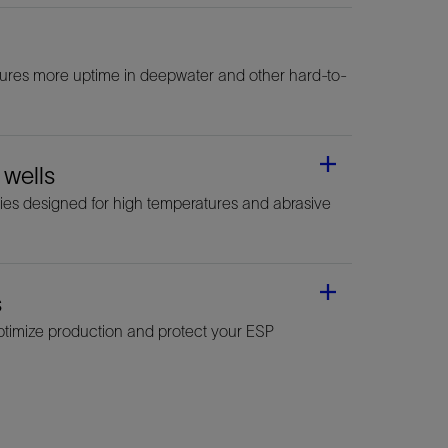
nsures more uptime in deepwater and other hard-to-
 wells
ies designed for high temperatures and abrasive
s
ptimize production and protect your ESP