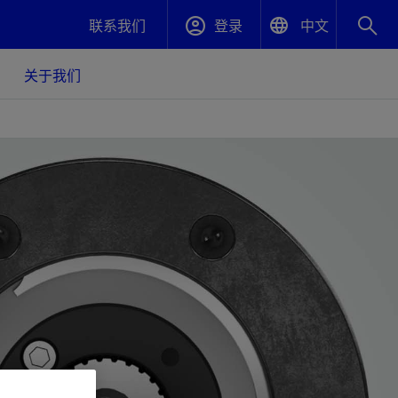
联系我们
登录
中文
English
关于我们
封堵与弃井
中文(中国)
、更快变
高效封堵弃井，确保井筒完整性
斯伦贝谢绩效保障
油气田开
重新定义可实现的系统级优化目标
久、可持
数据中心基础设施解决方案
关注自然
重大活动
更多元、
源的未来
—为了气
模块化数据中心基础设施，预先在外地预制
我们确定了对我们的运营至关重要的三个关
近距离了解我们的各项活动
极的社会
并运送到现场即可安装——部署时间最多可
键领域：生物多样性、水资源和循环性
压缩40%
斯伦贝谢利用地热能源
挖掘地球的热能作为可信赖、可持续的资源