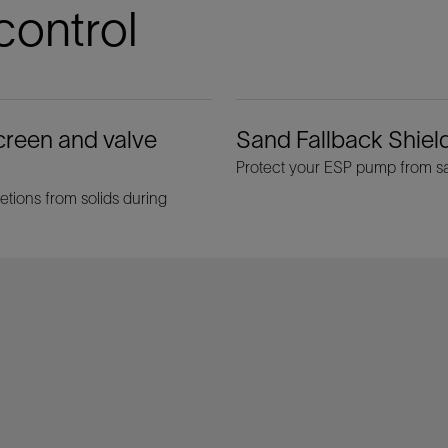
control
creen and valve
Sand Fallback Shiel
Protect your ESP pump from s
letions from solids during