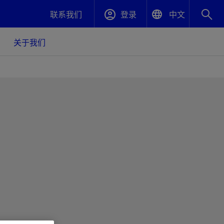
联系我们
登录
中文
English
关于我们
封堵与弃井
中文(中国)
、更快变
高效封堵弃井，确保井筒完整性
斯伦贝谢绩效保障
油气田开
重新定义可实现的系统级优化目标
久、可持
数据中心基础设施解决方案
关注自然
重大活动
更多元、
源的未来
—为了气
模块化数据中心基础设施，预先在外地预制
我们确定了对我们的运营至关重要的三个关
近距离了解我们的各项活动
极的社会
并运送到现场即可安装——部署时间最多可
键领域：生物多样性、水资源和循环性
压缩40%
斯伦贝谢利用地热能源
挖掘地球的热能作为可信赖、可持续的资源