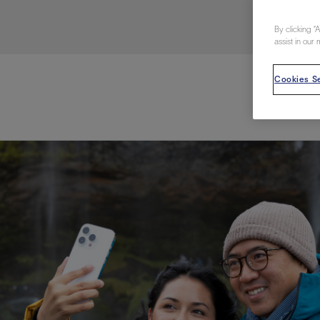
视图
探索更
探索更
探索更
By clicking “
石油和天然气行业持续创新
规模数字化
工业脱碳
扩展新能源体系
管理方式
气候行动
以人为本
关注自然
报告中心
新闻报道
洞察见解
新闻报道
案例分享
斯伦贝谢能源术语
斯伦贝谢概述
我们的业务
公司治理
健康、安全和环境
洞察见解
斯伦贝
储层表
建井
完井
生产
修井
即插即
一体化
油藏描
计划
钻井
生产
数据解
人工智
可持续
咨询服
Data Ce
甲烷排
减少明
碳捕获
地热
氢
锂
碳捕获
创造国
技术实
业务遍
领导团
斯伦贝
危品管
assist in our 
Infrastr
通过整个
储层表征
油藏描述
甲烷排放管理
地热
首席执行官与首席战略和可持续发
净零排放计划
创造国内价值
保护生物多样性
新闻报道
工业脱碳
IMAGE
以人为本
工业脱碳
道德与合规
培养底蕴深厚的斯伦贝谢安全文化
工业脱碳
地震
钻机与
完井
服务于
智能干
井筒完
一体化
数据分
油气田
钻井设
智能生
云端数
定制人
数字化
云端服
管理解
消减常
碳捕获
地热勘
清洁制
锂盐湖
碳捕获
教育推
且经济高
Cookies Se
展官致辞
建井
计划
减少明火燃烧
储能
脱碳作业
尊重人权
保护自然资源
高管演讲
油气创新
技术实力
规模数字化
董事会
我们的安全管理方法
油气创新
地面与
井口与
流体、
处理与
自动修
油管冲
一体化
经济计
勘探计
钻井施
生产运
本地数
人工智
低碳能
技术咨
消除非
碳运输
地热可
氢工艺
锂卤水
碳运输
净零排放
可持续发展治理
完井
钻井
碳捕获、利用与封存（CCUS）
氢
多元、平等、包容
实现循环性
专题与更新
新能源
业务遍布全球
扩展新能源体系
指导方针
人身安全及事故预防
新能源
储层测
钻井服
人工举
生产系
连续油
桥塞坐
地球化
经济计
资产表
物联网
油气田
提升火
碳封存
地热田
可持续
碳封存
利益相关者参与
生产
生产
锂
数字化
领导团队
石油和天然气行业持续创新
联系董事会
员工健康与福祉
数字化
岩石与
钻井液
油藏增
监测与
钢丝井
井筒重
地质学
工艺优
地震处
地热增
盐水技
一体化
供应链可持续发展
修井
数据解决方案
碳捕获、利用与封存（CCUS）
可持续发展
构建和谐地球家园
审计委员会
危品管理
可持续发展
油藏描
固井
压裂液
生产用
电缆井
封隔屏
地质力
维护计
井筒测
地热资
整合地下
健康，安全和环境（HSE）
少延误并
即插即弃
人工智能
数据中心基础设施解决方案
斯伦贝谢工友会
薪酬委员会
数据与
测量
地面与
油气田
海底修
无钻机
地球物
生产保
数据隐私与网络安全
一体化项目
可持续发展与碳管理
提名和治理委员会
井筒测
数字化
中游服
抢修服
油气系
生产运
培训
边缘计算与物联网
能源、技术和创新委员会
经济软
快速生
井筒完
岩石物
咨询服务
财务委员会
电缆修
油藏工
Data Center Modular
地表井
储层描
Infrastructure
数字井
培训