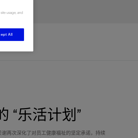
视图
探索更多
探索更多
 site usage, and
斯伦贝谢减少碳足迹
营中的甲
通过实用的、经过量化验证的解决方案来减
务
少碳排放和对环境的影响
ept All
与验
与验
液
 “乐活计划”
伦贝谢再次深化了对员工健康福祉的坚定承诺，持续