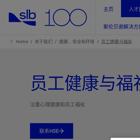
主页
人才
LinkedIn
斯伦贝谢解决方
精选内容
精选内容
精选内容
精选内容
斯伦贝谢解决方案
产品与服务
可持续发展
新闻报道与洞察见解
关于我们
生产优
Home
关于我们
健康、安全和环境
员工健康与福祉
全方位释
地球问题，全球解决方案，分地部署
石油和天然气行业持续创新
管理方式
新闻报道
斯伦贝谢概述
规模数字化
气候行动
洞察见解
我们的业务
员工健康与福
数字化
工业脱碳
以人为本
新闻报道
公司治理
推动运营
案例分享
扩展新能源体系
关注自然
健康、安全和环境
电动完
气候行
新闻中
斯伦贝
注重心理健康和员工福祉
经实际验
我们的净
探索斯伦
斯伦贝谢能源术语
报告中心
洞察见解
强成效。
进行脱碳
实现战略
斯伦贝
联系HSE
通过先进
锁业务的