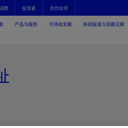
招聘
投资者
合作伙伴
Facebook
Email
案
产品与服务
可持续发展
新闻报道与洞察见解
化
恢复强化
放资产整个生命周期的生产潜能
最大化您的投资回报 - 恢复更多
现、生产时间更长
祉
运营
斯伦贝谢提速油气田开发
绩效实现下一阶段跨越式发展
获取更成熟的油气田储备，缩短新
发时间，并使油气田生产具有更长
井技术
动
心
谢概述
Tela代理式AI助手
以人为本
洞察见解
构建和谐地球家园
续的绩效表现
证的电动完井技术。更多选择，更
零路线图、帮助客户在作业运营中
贝谢的最新动态、故事和观点
由SLB研发的工程数智化AI软件
我们以人为本——尊重人权，建设
与世界各地的思想领袖一起步入能
致力于和谐地球家园的繁荣发展—
核心可靠，信心之选
以及新能源和转型机遇指导着我们
更包容的工作场所，并努力实现积
候、人类与自然
目标
经济效益
谢企业数据性能
数据中心解决方案
的数据收集、管理和智能解释来解
更快部署，更自信扩展
高水准绩效