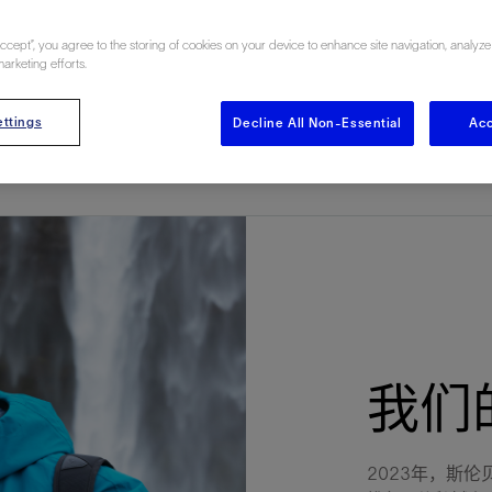
多
多
多
视图
探索更多
探索更多
探索更多
Accept”, you agree to the storing of cookies on your device to enhance site navigation, analyze
谢碳捕获与封存
征
弃
项目
述
决方案
能
发展与碳管理
务
nter Modular
放管理
火燃烧
、利用与封存（CCUS）
、利用与封存（CCUS）
内价值
力
布全球
队
谢工友会
理
斯伦贝谢消除甲烷排放
地震
地面与井下测井
储层测试
岩石与流体分析
油藏描述软件
数据与分析软件
井筒测井解释
经济软件
钻机与钻机设备
井口与采油树系统
钻井服务
钻井液解决方案、系统及产品
固井
测量
数字化钻井软件
完井
流体、固井与工具
人工举升
油藏增产服务
压裂液输送系统
地面与井下测井
服务于产能绩效的数字化
处理与分离
生产系统
监测与监控
生产用化学品与服务
油气田开发与生产软件
中游服务
快速生产响应解决方案
智能干预
自动修井
连续油管作业
钢丝井干预
电缆井干预
海底修井
抢修服务
井筒完整性评估
电缆修井
地表井测试
井筒完整性评估
油管冲孔和切割
桥塞坐封和取出
井筒重入问题
封隔屏障材料
无钻机弃井解决方案
一体化开发
一体化生产
数据分析
经济计划
地球化学
地质学
地质力学
地球物理
油气系统
岩石物理
油藏工程
储层描述
数字井筒解决方案
油气田发展计划
勘探计划
经济计划
钻井设计
钻井施工
智能生产工作室
生产运营
资产表现
工艺优化
维护计划
生产保障
生产运营数据
云端数据解决方案
本地数据解决方案
定制人工智能解决方案
人工智能与分析
物联网尖端人工智能
数字化碳捕集与碳封存利用
低碳能源
云端服务
技术咨询
油气田咨询服务
地震处理及解释服务
井筒测井解析
管理解决方案与服务
消减常规火炬
消除非常规火炬
提升火炬内燃效率
碳捕获与加工
碳运输
碳封存
地热勘探
地热可行性
地热田开发
地热增产
地热资源一体化开发
清洁制氢技术
氢工艺建模
锂盐湖资源建模
锂卤水盆地资源报告
可持续锂生产
盐水技术质量计算器
碳捕获与加工
碳运输
碳封存
教育推广
marketing efforts.
ucture
CCUS价值链中灵活、可靠、协作
为了更好的明天，努力消除作业运
钻机设备
产能绩效的数字化
预
整性评估
开发
析
发展计划
计
产工作室
据解决方案
工智能解决方案
碳捕集与碳封存利用
务
决方案与服务
规火炬
与加工
探
氢技术
资源建模
与加工
广
井下地震
快速解释成果
地面试井
储层实验室
数据分析
解释与设计
控压钻井设备
钻头
钻井液添加剂
固井质量评估
随钻测井
电气完井
完井盐水
矿井排水的人工提升系统
智能压裂
录井
面向过程系统性能的数字化服
人工举升
电缆套管测井
设备完整性
生产保障
机器人自主检查
电动井下CT控制系统
数字化钢丝作业
电缆爬行器
海底服务联盟
套管维修
双管柱封隔评价
爆炸油管切割
数字钢丝干预作业
电缆动力干预作业
弃井固井
海底联合作业
井眼地质分析
地下顾问
举升优化
设备健康及可靠性
生产分析
数据科学
企业级数据管理
量身定制的解决方案
云端解决方案与设计
油气藏模拟及应用
光学气体成像相机
气体处理系统
加工、压缩与流动保障软件
碳封存场地评估
地热场地评估
地热场地评估
地热储层数值模拟
Smackover 游戏
气体处理系统
加工、压缩与流动保障软件
碳封存场地评估
效的解决方案，加速帮助客户实现
烷排放和明火燃烧
ttings
Decline All Non-Essential
Acc
井下测井
采油树系统
固井与工具
分离
井
孔和切割
生产
划
划
工
营
据解决方案
能与分析
源
询
常规火炬
行性
建模
盆地资源报告
地震处理软件
自动测井平台
无明火试油及清井
岩心分析
数据管理
实时作业
控压钻井服务
定向钻井
钻井液模拟软件
固井软件
随钻测量
流量控制设备
盐水置换
智能电梯
压裂与返排设备
电缆裸眼测井
生产设施
阀门与执行器
地面试油
流动保障
生产作业
设备监控与优化
实时井下盘管作业服务
钢丝机械化作业
电缆修井
油气田寿命修井服务
安全阀修复
超声波固井质量评估
数字钢丝干预作业
钢丝机械干预作业
连续油管机械干预作业
无钻机开放水域弃井作业
测井解释评价
完整性管理
管道完整性
生产顾问
数据管理
生产数据管理系统
数据过渡与数据管理
钻井服务
甲烷增值转化咨询
先进的碳捕获
水平泵送系统
碳封存注入作业、测量、监测
地热地球物理分析
地热勘探钻探
地热建井
先进的碳捕获
水平泵送系统
碳封存注入作业、测量、监测
证
证
试
务
升
统
管作业
封和取出
学
划
现
尖端人工智能
咨询服务
炬内燃效率
开发
锂生产
地震数据库
自动井筒完整性测井
井下储层试油
移动分析解决方案
控压设备
测距与拦截服务
水平定向钻井，矿井和注水井
漏失
地面测井
多边机构
修井液
喷气升力
压裂服务
电缆套管测井
油处理
安全系统
地面多相流计量
生产优化
计量
压裂
电缆射孔
水下坐落管柱
提高生产
水泥胶结测井仪器
机械开槽割刀
现场安全顾问
现场执行及检查
流动保障建模
工区数据管理
云端运营
钻井碳排放管理
甲烷业务咨询
数据驱动提效服务
碳运输阀
地热勘探
地热试井
地热完井
数据驱动提效服务
碳运输阀
碳封存井设计与建设
碳封存井设计与建设
流体分析
解决方案、系统及产品
产服务
监控
干预
入问题
化
理及解释服务
产
术质量计算器
地震数据处理
随钻测井
返排试油
流体分析
钻机设备
扩眼
非水基钻井液
泥浆驱替和隔离液
陀螺测斜服务
实时光纤解释与分析
钻井液
优化人工举升
酸化服务
数字化钢丝作业
采出水处理
节流阀
计量与自动化系统
天然气净化
阀门和执行机构
射孔
电缆套管测井
无隔水套管弃井作业
抢险防砂
高分辨率双井径
机械油管割刀
碳减排顾问
生产潜力挖掘
数据可视化分析
流动保障解决方案
甲烷数字化平台
加工、压缩与流动保障软件
管道化学品及服务
地热勘探钻探
地热储层数值模拟
加工、压缩与流动保障软件
管道化学品及服务
能源解决方案
制造与规模化
碳封存监管许可
碳封存监管许可
述软件
输送系统
化学品与服务
干预
障材料
学
划
井解析
源一体化开发
随钻地震解决方案
光纤测井解决方案
井筒完整性评估
井下流体分析
井筒建设
钻具组合
水基钻井液解决方案
无水泥固井体系
示踪技术
泥饼破碎机
卧式地面泵
水资源管理
过钻杆测井服务
水处理
注水泵
深水化工
管道完整性
测井
管道修复
模块化注入系统
管材切割和管材回收
电磁波套管扫描仪
设备连接
生产洞察
地质力学
甲烷激光雷达相机
地热储层特征描述
、井筒和设施规划，最大限度地减
为复杂行业提供定制化的制造能力
控制成本。
分析软件
井下测井
开发与生产软件
井
弃井解决方案
理
障
地震波成像处理
智能地层评估
试油设计与解释
追踪技术
固控与岩屑管理
井筒清洁工具
完井液
自适应水泥系统
完井软件
固井服务
电潜泵
油田增产优化
分布式光纤测量
气体处理
石油和天然气缓蚀剂
多相流计量
增产与控水
结构地质学
甲烷单点浓度测量仪
地热尽职调查
井解释
钻井软件
务
务
统
营数据
电缆裸眼测井
储层取样
固控与岩屑管理
CemCRETE 固井技术
完井封隔器
过滤
螺杆泵
固体管理
生产化学性能的数字服务
管道泵
地面设备
件
产响应解决方案
整性评估
理
电缆套管测井
无线遥测
深水固井
智能完井
钻井液漏失控制
电动潜水螺杆泵系统
运营优化服务
中游软件
修井工具与解决方案
井
程
录井
气体迁移控制
压裂桥塞和滑套
封隔液
柱塞提升
作业支持
我们的
测试
述
岩屑分析
废弃井固井
永久监控
井筒清洁工具
抽油机
新技术试点
筒解决方案
数字化钢丝作业
井下安全阀
气举
设施规划软件
2023年，斯
追踪技术
尾管挂
供电系统与电缆