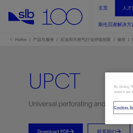
主页
人才
LinkedIn
斯伦贝谢解决方
精选内容
精选内容
精选内容
精选内容
斯伦贝谢解决方案
产品与服务
可持续发展
新闻报道与洞察见解
关于我们
生产优
Home
产品与服务
石油和天然气行业持续创新
修井
全方位释
地球问题，全球解决方案，分地部署
石油和天然气行业持续创新
管理方式
新闻报道
斯伦贝谢概述
规模数字化
气候行动
洞察见解
我们的业务
UPCT
数字化
工业脱碳
以人为本
新闻报道
公司治理
推动运营
By clicking “
案例分享
扩展新能源体系
关注自然
健康、安全和环境
电动完
气候行
新闻中
斯伦贝
assist in our 
经实际验
我们的净
探索斯伦
斯伦贝谢能源术语
报告中心
洞察见解
Universal perforating and correlat
强成效。
进行脱碳
Cookies Se
实现战略
斯伦贝
通过先进
锁业务的
Download PDF
联系我们