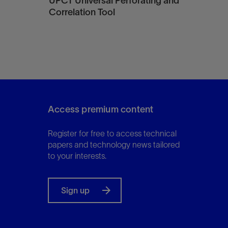
UPCT Universal Perforating and
Correlation Tool
Access premium content
Register for free to access technical
papers and technology news tailored
to your interests.
Sign up