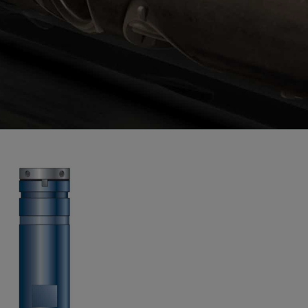
视图
探索更多
探索更多
斯伦贝谢减少碳足迹
营中的甲
通过实用的、经过量化验证的解决方案来减
务
少碳排放和对环境的影响
与验
与验
液