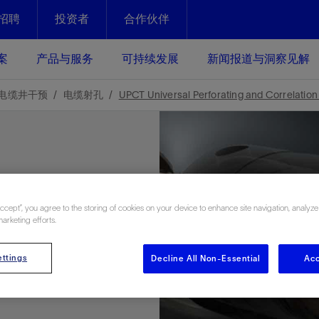
招聘
投资者
合作伙伴
Facebook
Email
案
产品与服务
可持续发展
新闻报道与洞察见解
化
恢复强化
电缆井干预
电缆射孔
UPCT Universal Perforating and Correlation
放资产整个生命周期的生产潜能
最大化您的投资回报 - 恢复更多
现、生产时间更长
运营
斯伦贝谢提速油气田开发
绩效实现下一阶段跨越式发展
获取更成熟的油气田储备，缩短新
Accept”, you agree to the storing of cookies on your device to enhance site navigation, analyze
发时间，并使油气田生产具有更长
井技术
动
心
谢概述
Tela代理式AI助手
以人为本
洞察见解
构建和谐地球家园
marketing efforts.
续的绩效表现
证的电动完井技术。更多选择，更
零路线图、帮助客户在作业运营中
贝谢的最新动态、故事和观点
由SLB研发的工程数智化AI软件
我们以人为本——尊重人权，建设
与世界各地的思想领袖一起步入能
致力于和谐地球家园的繁荣发展—
ion tool
核心可靠，信心之选
以及新能源和转型机遇指导着我们
更包容的工作场所，并努力实现积
候、人类与自然
ttings
Decline All Non-Essential
Acc
目标
经济效益
谢企业数据性能
数据中心解决方案
的数据收集、管理和智能解释来解
更快部署，更自信扩展
高水准绩效