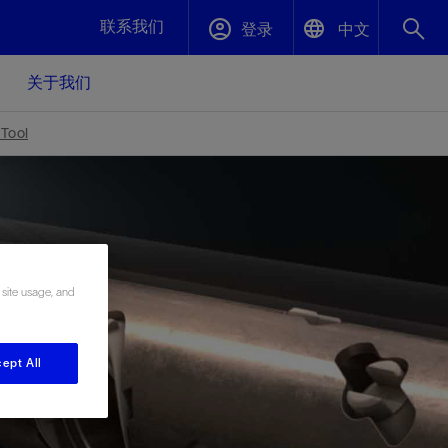
联系我们
登录
中文
关于我们
English
封堵与弃井
 Tool
中文(中国)
、更快变
高效封堵弃井，确保井筒完整性
斯伦贝谢绩效保障
油气田开
重新定义可实现的系统级优化目标
 site usage, and
久、可持
数据中心基础设施解决方案
关注自然
重大活动
更多元、
源的未来
—为了气
模块化数据中心基础设施，预先在外地预制
我们确定了对我们的运营至关重要的三个关
近距离了解我们的各项活动
极的社会
并运送到现场即可安装——部署时间最多可
键领域：生物多样性、水资源和循环性
ept All
压缩40%
斯伦贝谢利用地热能源
挖掘地球的热能作为可信赖、可持续的资源