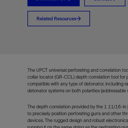
视图
探索更
探索更
探索更
石油和天然气行业持续创新
规模数字化
工业脱碳
扩展新能源体系
管理方式
气候行动
以人为本
关注自然
报告中心
新闻报道
洞察见解
新闻报道
案例分享
斯伦贝谢能源术语
斯伦贝谢概述
我们的业务
公司治理
健康、安全和环境
洞察见解
斯伦贝
储层表
建井
完井
生产
修井
即插即
一体化
油藏描
计划
钻井
生产
数据解
人工智
可持续
咨询服
Data Ce
甲烷排
减少明
碳捕获
地热
氢
锂
碳捕获
创造国
技术实
业务遍
领导团
斯伦贝
危品管
Related Resources
Infrastr
通过整个
储层表征
油藏描述
甲烷排放管理
地热
首席执行官与首席战略和可持续发
净零排放计划
创造国内价值
保护生物多样性
新闻报道
工业脱碳
IMAGE
以人为本
工业脱碳
道德与合规
培养底蕴深厚的斯伦贝谢安全文化
工业脱碳
地震
钻机与
完井
服务于
智能干
井筒完
一体化
数据分
油气田
钻井设
智能生
云端数
定制人
数字化
云端服
管理解
消减常
碳捕获
地热勘
清洁制
锂盐湖
碳捕获
教育推
且经济高
展官致辞
建井
计划
减少明火燃烧
储能
脱碳作业
尊重人权
保护自然资源
高管演讲
油气创新
技术实力
规模数字化
董事会
我们的安全管理方法
油气创新
地面与
井口与
流体、
处理与
自动修
油管冲
一体化
经济计
勘探计
钻井施
生产运
本地数
人工智
低碳能
技术咨
消除非
碳运输
地热可
氢工艺
锂卤水
碳运输
净零排放
可持续发展治理
完井
钻井
碳捕获、利用与封存（CCUS）
氢
多元、平等、包容
实现循环性
专题与更新
新能源
业务遍布全球
扩展新能源体系
指导方针
人身安全及事故预防
新能源
储层测
钻井服
人工举
生产系
连续油
桥塞坐
地球化
经济计
资产表
物联网
油气田
提升火
碳封存
地热田
可持续
碳封存
利益相关者参与
生产
生产
锂
数字化
领导团队
石油和天然气行业持续创新
联系董事会
员工健康与福祉
数字化
岩石与
钻井液
油藏增
监测与
钢丝井
井筒重
地质学
工艺优
地震处
地热增
盐水技
一体化
供应链可持续发展
修井
数据解决方案
碳捕获、利用与封存（CCUS）
可持续发展
构建和谐地球家园
审计委员会
危品管理
可持续发展
油藏描
固井
压裂液
生产用
电缆井
封隔屏
地质力
维护计
井筒测
地热资
整合地下
健康，安全和环境（HSE）
The UPCT universal perforating and correlation t
少延误并
即插即弃
人工智能
数据中心基础设施解决方案
斯伦贝谢工友会
薪酬委员会
数据与
测量
地面与
油气田
海底修
无钻机
地球物
生产保
collar locator (GR-CCL) depth correlation tool for pe
数据隐私与网络安全
一体化项目
可持续发展与碳管理
提名和治理委员会
井筒测
数字化
中游服
抢修服
油气系
生产运
compatible with any type of detonator, including
培训
边缘计算与物联网
能源、技术和创新委员会
经济软
快速生
井筒完
岩石物
detonator systems on both polarities (addressable 
咨询服务
财务委员会
电缆修
油藏工
The depth correlation provided by the 1 11/16-in
Data Center Modular
地表井
储层描
to precisely position perforating guns and other t
Infrastructure
数字井
devices. The rugged design and robust electronics
培训
running it on the same string as the perforating gu