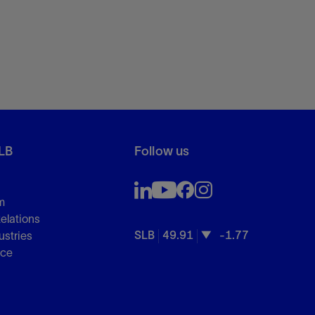
LB
Follow us
m
Relations
SLB
49.91
-1.77
ustries
nce