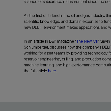
science of subsurface measurement since the com
As the first of its kind in the oil and gas industry
scientific knowledge, and domain expertise to fun
new DELFI environment makes applications and wor
In an article in E&P magazine “
The New Oil
” Gavin
Schlumberger, discusses how the company’s DELFI
working for asset teams by providing technology f
reservoir engineering, drilling, and production do
machine learning, and high-performance computin
the full article
here
.