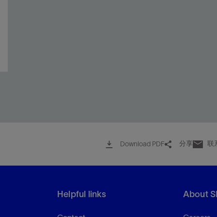
分享
联
Download PDF
Helpful links
About S