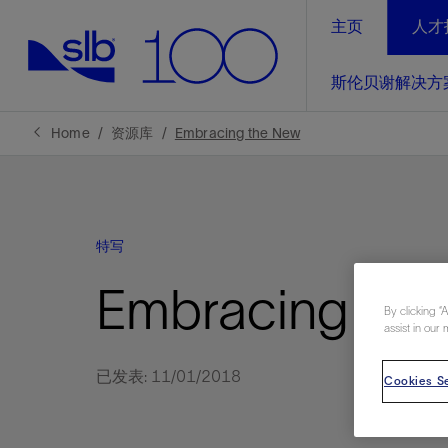
主页
人才
LinkedIn
斯伦贝谢解决方
精选内容
精选内容
精选内容
精选内容
斯伦贝谢解决方案
产品与服务
可持续发展
新闻报道与洞察见解
关于我们
生产优
Home
资源库
Embracing the New
全方位释
地球问题，全球解决方案，分地部署
石油和天然气行业持续创新
管理方式
新闻报道
斯伦贝谢概述
规模数字化
气候行动
洞察见解
我们的业务
特写
数字化
工业脱碳
以人为本
新闻报道
公司治理
推动运营
Embracing the
案例分享
扩展新能源体系
关注自然
健康、安全和环境
电动完
气候行
新闻中
斯伦贝
By clicking “
assist in our 
经实际验
我们的净
探索斯伦
斯伦贝谢能源术语
报告中心
洞察见解
强成效。
进行脱碳
已发表: 11/01/2018
实现战略
Cookies Se
斯伦贝
通过先进
锁业务的