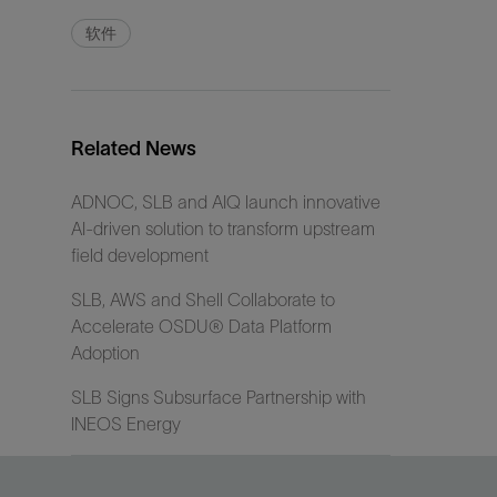
软件
Related News
ADNOC, SLB and AIQ launch innovative
AI-driven solution to transform upstream
field development
SLB, AWS and Shell Collaborate to
Accelerate OSDU® Data Platform
Adoption
SLB Signs Subsurface Partnership with
INEOS Energy