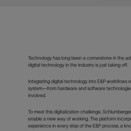
视图
探索更
探索更
探索更
石油和天然气行业持续创新
规模数字化
工业脱碳
扩展新能源体系
管理方式
气候行动
以人为本
关注自然
报告中心
新闻报道
洞察见解
新闻报道
案例分享
斯伦贝谢能源术语
斯伦贝谢概述
我们的业务
公司治理
健康、安全和环境
洞察见解
斯伦贝
储层表
建井
完井
生产
修井
即插即
一体化
油藏描
计划
钻井
生产
数据解
人工智
可持续
咨询服
Data Ce
甲烷排
减少明
碳捕获
地热
氢
锂
碳捕获
创造国
技术实
业务遍
领导团
斯伦贝
危品管
Infrastr
通过整个
储层表征
油藏描述
甲烷排放管理
地热
首席执行官与首席战略和可持续发
净零排放计划
创造国内价值
保护生物多样性
新闻报道
工业脱碳
IMAGE
以人为本
工业脱碳
道德与合规
培养底蕴深厚的斯伦贝谢安全文化
工业脱碳
地震
钻机与
完井
服务于
智能干
井筒完
一体化
数据分
油气田
钻井设
智能生
云端数
定制人
数字化
云端服
管理解
消减常
碳捕获
地热勘
清洁制
锂盐湖
碳捕获
教育推
且经济高
展官致辞
建井
计划
减少明火燃烧
储能
脱碳作业
尊重人权
保护自然资源
高管演讲
油气创新
技术实力
规模数字化
董事会
我们的安全管理方法
油气创新
地面与
井口与
流体、
处理与
自动修
油管冲
一体化
经济计
勘探计
钻井施
生产运
本地数
人工智
低碳能
技术咨
消除非
碳运输
地热可
氢工艺
锂卤水
碳运输
净零排放
可持续发展治理
完井
钻井
碳捕获、利用与封存（CCUS）
氢
多元、平等、包容
实现循环性
专题与更新
新能源
业务遍布全球
扩展新能源体系
指导方针
人身安全及事故预防
新能源
储层测
钻井服
人工举
生产系
连续油
桥塞坐
地球化
经济计
资产表
物联网
油气田
提升火
碳封存
地热田
可持续
碳封存
利益相关者参与
生产
生产
锂
数字化
领导团队
石油和天然气行业持续创新
联系董事会
员工健康与福祉
数字化
岩石与
钻井液
油藏增
监测与
钢丝井
井筒重
地质学
工艺优
地震处
地热增
盐水技
一体化
Technology has long been a cornerstone in the ad
供应链可持续发展
修井
数据解决方案
碳捕获、利用与封存（CCUS）
可持续发展
构建和谐地球家园
审计委员会
危品管理
可持续发展
油藏描
固井
压裂液
生产用
电缆井
封隔屏
地质力
维护计
井筒测
地热资
digital technology in the industry is just taking off.
整合地下
健康，安全和环境（HSE）
少延误并
即插即弃
人工智能
数据中心基础设施解决方案
斯伦贝谢工友会
薪酬委员会
数据与
测量
地面与
油气田
海底修
无钻机
地球物
生产保
数据隐私与网络安全
Integrating digital technology into E&P workflows 
一体化项目
可持续发展与碳管理
提名和治理委员会
井筒测
数字化
中游服
抢修服
油气系
生产运
system—from hardware and software technologies
培训
边缘计算与物联网
能源、技术和创新委员会
经济软
快速生
井筒完
岩石物
involved.
咨询服务
财务委员会
电缆修
油藏工
Data Center Modular
地表井
储层描
To meet this digitalization challenge, Schlumberg
Infrastructure
enable a new way of working. The platform incorp
数字井
experience in every step of the E&P process, a k
培训