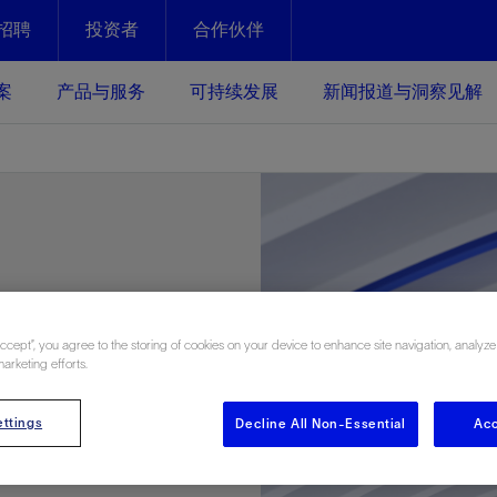
招聘
投资者
合作伙伴
Facebook
Email
案
产品与服务
可持续发展
新闻报道与洞察见解
化
恢复强化
放资产整个生命周期的生产潜能
最大化您的投资回报 - 恢复更多
现、生产时间更长
运营
斯伦贝谢提速油气田开发
绩效实现下一阶段跨越式发展
获取更成熟的油气田储备，缩短新
 New Oil
发时间，并使油气田生产具有更长
井技术
动
心
谢概述
Tela代理式AI助手
以人为本
洞察见解
构建和谐地球家园
Accept”, you agree to the storing of cookies on your device to enhance site navigation, analyze
续的绩效表现
marketing efforts.
证的电动完井技术。更多选择，更
零路线图、帮助客户在作业运营中
贝谢的最新动态、故事和观点
由SLB研发的工程数智化AI软件
我们以人为本——尊重人权，建设
与世界各地的思想领袖一起步入能
致力于和谐地球家园的繁荣发展—
核心可靠，信心之选
以及新能源和转型机遇指导着我们
更包容的工作场所，并努力实现积
候、人类与自然
目标
经济效益
ttings
Decline All Non-Essential
Acc
谢企业数据性能
数据中心解决方案
的数据收集、管理和智能解释来解
更快部署，更自信扩展
高水准绩效