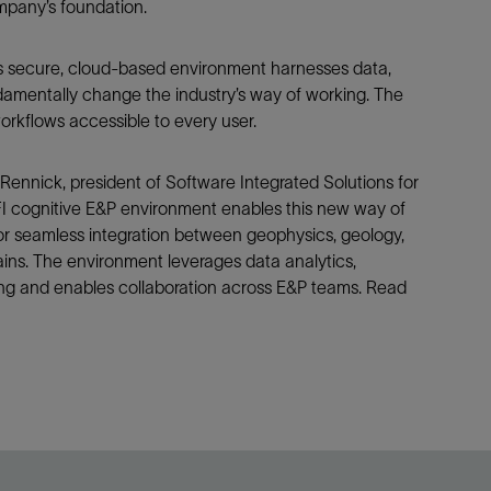
pany’s foundation.
防砂
射孔
, this secure, cloud-based environment harnesses data,
damentally change the industry’s way of working. The
油藏隔离阀
kflows accessible to every user.
完井附件
 Rennick, president of Software Integrated Solutions for
 cognitive E&P environment enables this new way of
or seamless integration between geophysics, geology,
mains. The environment leverages data analytics,
g and enables collaboration across E&P teams. Read