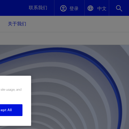
联系我们
登录
中文
关于我们
English
封堵与弃井
中文(中国)
、更快变
高效封堵弃井，确保井筒完整性
斯伦贝谢绩效保障
油气田开
重新定义可实现的系统级优化目标
久、可持
数据中心基础设施解决方案
关注自然
重大活动
 site usage, and
更多元、
源的未来
—为了气
模块化数据中心基础设施，预先在外地预制
我们确定了对我们的运营至关重要的三个关
近距离了解我们的各项活动
极的社会
并运送到现场即可安装——部署时间最多可
键领域：生物多样性、水资源和循环性
压缩40%
ept All
斯伦贝谢利用地热能源
挖掘地球的热能作为可信赖、可持续的资源