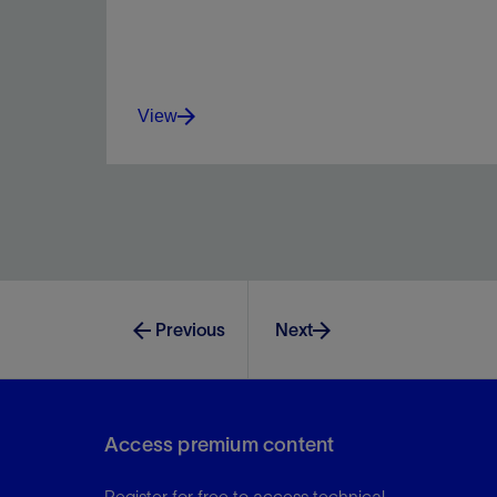
View
Unite planning and operations in a
multidimensional environment.
Previous
Next
View
Access premium content