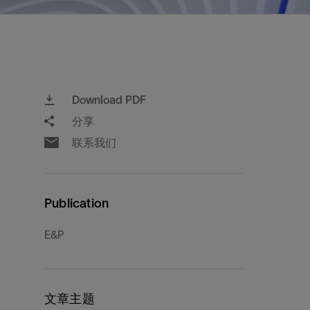
视图
探索更多
探索更多
斯伦贝谢减少碳足迹
营中的甲
通过实用的、经过量化验证的解决方案来减
务
少碳排放和对环境的影响
与验
与验
Download PDF
液
分享
联系我们
Publication
E&P
文章主题