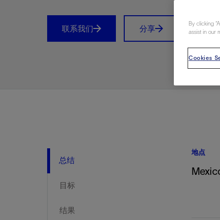
视图
探索更
探索更
探索更
By clicking “
石油和天然气行业持续创新
规模数字化
工业脱碳
扩展新能源体系
管理方式
气候行动
以人为本
关注自然
报告中心
新闻报道
洞察见解
新闻报道
案例分享
斯伦贝谢能源术语
斯伦贝谢概述
我们的业务
公司治理
健康、安全和环境
洞察见解
斯伦贝
储层表
建井
完井
生产
修井
即插即
一体化
油藏描
计划
钻井
生产
数据解
人工智
可持续
咨询服
Data Ce
甲烷排
减少明
碳捕获
地热
氢
锂
碳捕获
创造国
技术实
业务遍
领导团
斯伦贝
危品管
联系我们
分享
Prin
assist in our 
Infrastr
通过整个
储层表征
油藏描述
甲烷排放管理
地热
首席执行官与首席战略和可持续发
净零排放计划
创造国内价值
保护生物多样性
新闻报道
工业脱碳
IMAGE
以人为本
工业脱碳
道德与合规
培养底蕴深厚的斯伦贝谢安全文化
工业脱碳
地震
钻机与
完井
服务于
智能干
井筒完
一体化
数据分
油气田
钻井设
智能生
云端数
定制人
数字化
云端服
管理解
消减常
碳捕获
地热勘
清洁制
锂盐湖
碳捕获
教育推
且经济高
展官致辞
Cookies Se
建井
计划
减少明火燃烧
储能
脱碳作业
尊重人权
保护自然资源
高管演讲
油气创新
技术实力
规模数字化
董事会
我们的安全管理方法
油气创新
地面与
井口与
流体、
处理与
自动修
油管冲
一体化
经济计
勘探计
钻井施
生产运
本地数
人工智
低碳能
技术咨
消除非
碳运输
地热可
氢工艺
锂卤水
碳运输
净零排放
可持续发展治理
完井
钻井
碳捕获、利用与封存（CCUS）
氢
多元、平等、包容
实现循环性
专题与更新
新能源
业务遍布全球
扩展新能源体系
指导方针
人身安全及事故预防
新能源
储层测
钻井服
人工举
生产系
连续油
桥塞坐
地球化
经济计
资产表
物联网
油气田
提升火
碳封存
地热田
可持续
碳封存
利益相关者参与
生产
生产
锂
数字化
领导团队
石油和天然气行业持续创新
联系董事会
员工健康与福祉
数字化
岩石与
钻井液
油藏增
监测与
钢丝井
井筒重
地质学
工艺优
地震处
地热增
盐水技
一体化
供应链可持续发展
修井
数据解决方案
碳捕获、利用与封存（CCUS）
可持续发展
构建和谐地球家园
审计委员会
危品管理
可持续发展
油藏描
固井
压裂液
生产用
电缆井
封隔屏
地质力
维护计
井筒测
地热资
整合地下
健康，安全和环境（HSE）
少延误并
即插即弃
人工智能
数据中心基础设施解决方案
斯伦贝谢工友会
薪酬委员会
数据与
测量
地面与
油气田
海底修
无钻机
地球物
生产保
数据隐私与网络安全
一体化项目
可持续发展与碳管理
提名和治理委员会
井筒测
数字化
中游服
抢修服
油气系
生产运
地点
培训
边缘计算与物联网
能源、技术和创新委员会
经济软
快速生
井筒完
岩石物
总结
咨询服务
财务委员会
电缆修
油藏工
Mexic
目标
Data Center Modular
地表井
储层描
Infrastructure
数字井
结果
培训