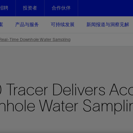
招聘
投资者
合作伙伴
Facebook
Email
案
产品与服务
可持续发展
新闻报道与洞察见解
化
恢复强化
 Real-Time Downhole Water Sampling
放资产整个生命周期的生产潜能
最大化您的投资回报 - 恢复更多
现、生产时间更长
运营
斯伦贝谢提速油气田开发
racer Delivers Acc
绩效实现下一阶段跨越式发展
获取更成熟的油气田储备，缩短新
发时间，并使油气田生产具有更长
井技术
动
心
谢概述
Tela代理式AI助手
以人为本
洞察见解
构建和谐地球家园
续的绩效表现
nhole Water Sampli
证的电动完井技术。更多选择，更
零路线图、帮助客户在作业运营中
贝谢的最新动态、故事和观点
由SLB研发的工程数智化AI软件
我们以人为本——尊重人权，建设
与世界各地的思想领袖一起步入能
致力于和谐地球家园的繁荣发展—
核心可靠，信心之选
以及新能源和转型机遇指导着我们
更包容的工作场所，并努力实现积
候、人类与自然
目标
经济效益
谢企业数据性能
数据中心解决方案
的数据收集、管理和智能解释来解
更快部署，更自信扩展
高水准绩效