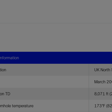
Information
tion
UK North
March 2
ion TD
8,071 ft 
omhole temperature
173°F (82