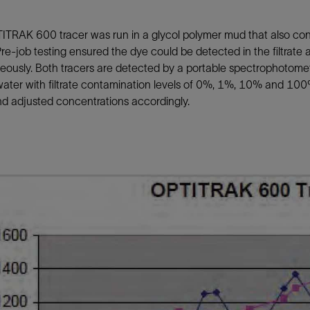
TRAK 600 tracer was run in a glycol polymer mud that also conta
re-job testing ensured the dye could be detected in the filtrate a
eously. Both tracers are detected by a portable spectrophotomet
water with filtrate contamination levels of 0%, 1%, 10% and 100
nd adjusted concentrations accordingly.