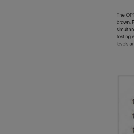
The OPTI
brown. P
simultan
testing 
levels a