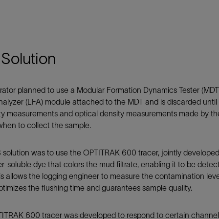
Solution
ator planned to use a Modular Formation Dynamics Tester (MDT).
nalyzer (LFA) module attached to the MDT and is discarded until 
vity measurements and optical density measurements made by the
hen to collect the sample.
 solution was to use the OPTITRAK 600 tracer, jointly develop
er-soluble dye that colors the mud filtrate, enabling it to be det
s allows the logging engineer to measure the contamination leve
timizes the flushing time and guarantees sample quality.
TRAK 600 tracer was developed to respond to certain channels o