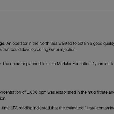
防砂
射孔
油藏隔离阀
完井附件
nge:
An operator in the North Sea wanted to obtain a good quality
 that could develop during water injection.
n:
The operator planned to use a Modular Formation Dynamics Te
ncentration of 1,000 ppm was established in the mud filtrate and
ion
-time LFA reading indicated that the estimated filtrate contami