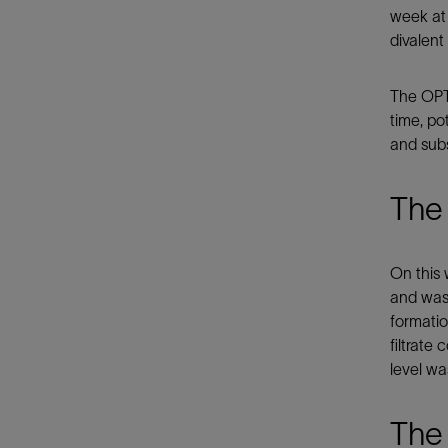
week at 
divalent
The OPTI
time, po
and subs
The 
On this 
and was 
formatio
filtrate
level w
The 