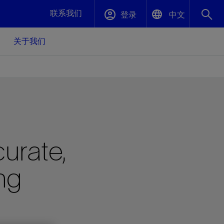
联系我们
登录
中文
关于我们
English
封堵与弃井
中文(中国)
、更快变
高效封堵弃井，确保井筒完整性
斯伦贝谢绩效保障
urate,
油气田开
重新定义可实现的系统级优化目标
久、可持
数据中心基础设施解决方案
关注自然
重大活动
ng
更多元、
源的未来
—为了气
模块化数据中心基础设施，预先在外地预制
我们确定了对我们的运营至关重要的三个关
近距离了解我们的各项活动
极的社会
并运送到现场即可安装——部署时间最多可
键领域：生物多样性、水资源和循环性
压缩40%
斯伦贝谢利用地热能源
挖掘地球的热能作为可信赖、可持续的资源