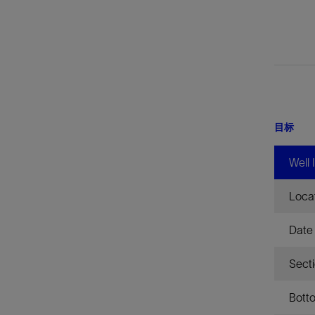
目标
Well 
Loca
Date
Sect
Bott