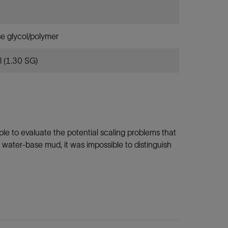
e glycol/polymer
l (1.30 SG)
le to evaluate the potential scaling problems that
a water-base mud, it was impossible to distinguish