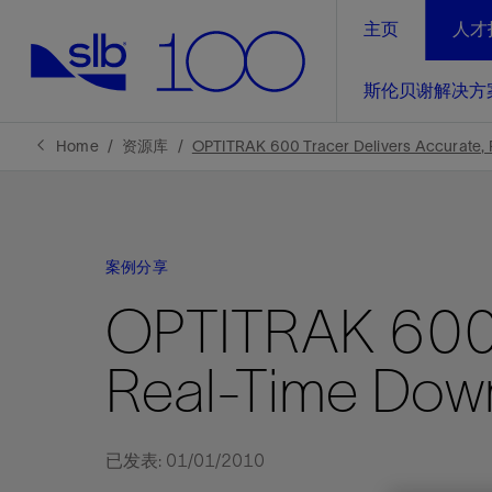
主页
人才
LinkedIn
斯伦贝谢解决方
精选内容
精选内容
精选内容
精选内容
斯伦贝谢解决方案
产品与服务
可持续发展
新闻报道与洞察见解
关于我们
生产优
Home
资源库
OPTITRAK 600 Tracer Delivers Accurate,
全方位释
地球问题，全球解决方案，分地部署
石油和天然气行业持续创新
管理方式
新闻报道
斯伦贝谢概述
规模数字化
气候行动
洞察见解
我们的业务
案例分享
数字化
工业脱碳
以人为本
新闻报道
公司治理
OPTITRAK 600 T
推动运营
案例分享
扩展新能源体系
关注自然
健康、安全和环境
电动完
气候行
新闻中
斯伦贝
Real-Time Dow
经实际验
我们的净
探索斯伦
斯伦贝谢能源术语
报告中心
洞察见解
强成效。
进行脱碳
实现战略
斯伦贝
已发表: 01/01/2010
通过先进
锁业务的