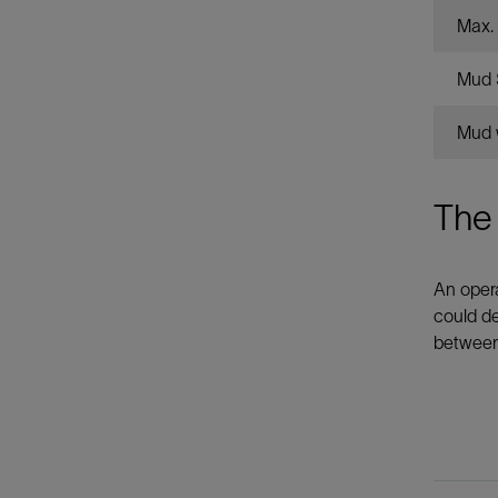
Max. 
Mud 
Mud 
The 
An opera
could de
between