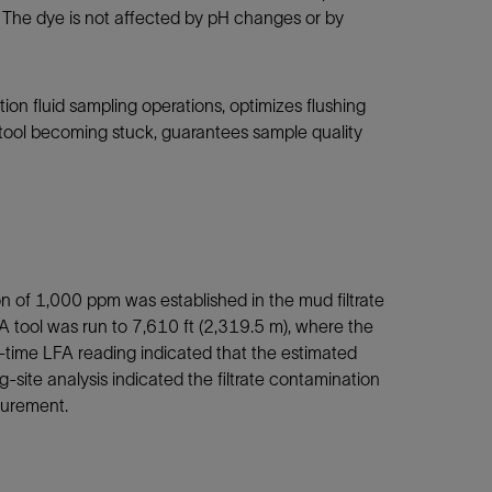
 The dye is not affected by pH changes or by
n fluid sampling operations, optimizes flushing
 tool becoming stuck, guarantees sample quality
on of 1,000 ppm was established in the mud filtrate
FA tool was run to 7,610 ft (2,319.5 m), where the
l-time LFA reading indicated that the estimated
-site analysis indicated the filtrate contamination
surement.