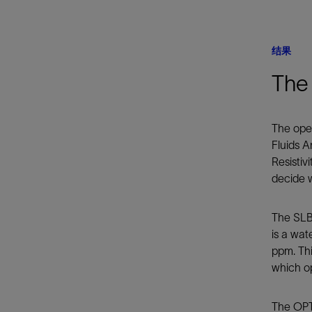
结果
The 
The oper
Fluids A
Resisti
decide w
The SLB
is a wat
ppm. Thi
which op
The OPTI