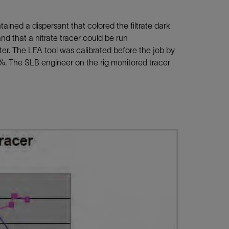
ined a dispersant that colored the filtrate dark
nd that a nitrate tracer could be run
er. The LFA tool was calibrated before the job by
%. The SLB engineer on the rig monitored tracer