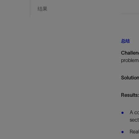
结果
总结
Challe
problems
Solutio
Results:
A co
sect
Real