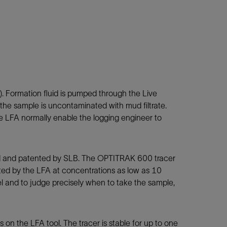
 Formation fluid is pumped through the Live
the sample is uncontaminated with mud filtrate.
 LFA normally enable the logging engineer to
ed and patented by SLB. The OPTITRAK 600 tracer
ected by the LFA at concentrations as low as 10
l and to judge precisely when to take the sample,
n the LFA tool. The tracer is stable for up to one