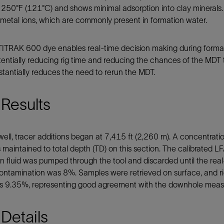
250°F (121°C) and shows minimal adsorption into clay minerals.
 metal ions, which are commonly present in formation water.
TRAK 600 dye enables real-time decision making during formatio
tentially reducing rig time and reducing the chances of the MDT
tantially reduces the need to rerun the MDT.
Results
well, tracer additions began at 7,415 ft (2,260 m). A concentrati
maintained to total depth (TD) on this section. The calibrated L
n fluid was pumped through the tool and discarded until the rea
 contamination was 8%. Samples were retrieved on surface, and rig
as 9.35%, representing good agreement with the downhole mea
Details