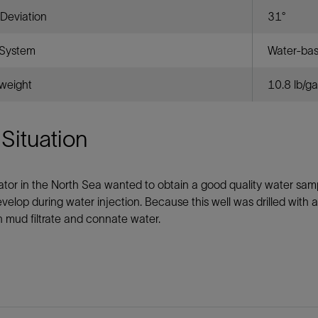
Deviation
31°
System
Water-bas
weight
10.8 lb/ga
Situation
tor in the North Sea wanted to obtain a good quality water samp
velop during water injection. Because this well was drilled with 
 mud filtrate and connate water.