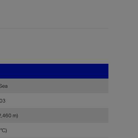
 Sea
003
(2,460 m)
°C)