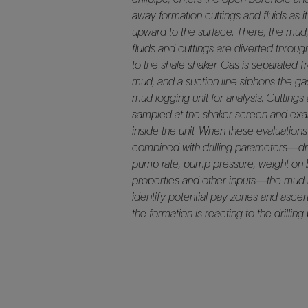
away formation cuttings and fluids as 
upward to the surface. There, the mud
fluids and cuttings are diverted through
to the shale shaker. Gas is separated 
mud, and a suction line siphons the ga
mud logging unit for analysis. Cuttings
sampled at the shaker screen and ex
inside the unit. When these evaluations
combined with drilling parameters—dril
pump rate, pump pressure, weight on 
properties and other inputs—the mud
identify potential pay zones and ascer
the formation is reacting to the drilling