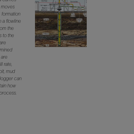
it moves
, formation
 a flowline
from the
s to the
 are
amined
 are
l rate,
bit, mud
 logger can
tain how
 process.