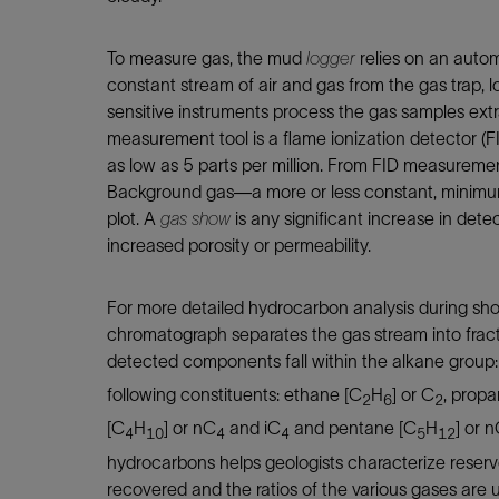
To measure gas, the mud
logger
relies on an autom
constant stream of air and gas from the gas trap, lo
sensitive instruments process the gas samples extr
measurement tool is a flame ionization detector (
as low as 5 parts per million. From FID measuremen
Background gas—a more or less constant, minimum 
plot. A
gas show
is any significant increase in dete
increased porosity or permeability.
For more detailed hydrocarbon analysis during s
chromatograph separates the gas stream into frac
detected components fall within the alkane grou
following constituents: ethane [C
H
] or C
, prop
2
6
2
[C
H
] or nC
and iC
and pentane [C
H
] or 
4
10
4
4
5
12
hydrocarbons helps geologists characterize reservoi
recovered and the ratios of the various gases are us