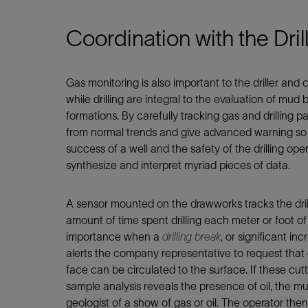
Coordination with the Drill
Gas monitoring is also important to the driller an
while drilling are integral to the evaluation of mud
formations. By carefully tracking gas and drilling
from normal trends and give advanced warning so t
success of a well and the safety of the drilling o
synthesize and interpret myriad pieces of data.
A sensor mounted on the drawworks tracks the drill
amount of time spent drilling each meter or foot o
importance when a
drilling break
, or significant i
alerts the company representative to request that d
face can be circulated to the surface. If these cut
sample analysis reveals the presence of oil, the 
geologist of a show of gas or oil. The operator the