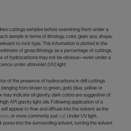
 dries cuttings samples before examining them under a
 sample in terms of lithology, color, grain size, shape,
relevant to rock type. This information is plotted in the
estimate of gross lithology as a percentage of cuttings,
ce of hydrocarbons may not be obvious—even under a
ce under ultraviolet (UV) light.
or of the presence of hydrocarbons in drill cuttings.
(ranging from brown to green, gold, blue, yellow or
r may indicate oil gravity; dark colors are suggestive of
high API gravity light oils. Following application of a
ill appear to flow and diffuse into the solvent as the
cence
, or more commonly just
cut
. Under UV light,
pores into the surrounding solvent, turning the solvent