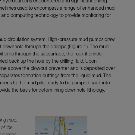
, hydrocarbons encountered and significant drilling
 sometimes used to encompass a range of enhanced mud
防砂
r and computing technology to provide monitoring for
射孔
油藏隔离阀
完井附件
e mud circulation system. High-pressure mud pumps draw
t it downhole through the drillpipe (Figure 1). The mud
 bit drills through the subsurface, the rock it grinds—
ried back up the hole by the drilling fluid. Upon
owline above the blowout preventer and is deposited over
 separates formation cuttings from the liquid mud. The
e screens to the mud pits, ready to be pumped back into
ovide the basis for determining downhole lithology.
ling mud,
of the
d carries