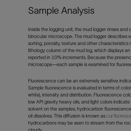
Sample Analysis
Inside the logging unit, the mud logger rinses and
binocular microscope. The mud logger describes each
sorting, porosity, texture and other characteristics 
lithology column of the mud log, which displays an 
reported in 10% increments. Because the presen
microscope—each sample is examined for fluorescen
Fluorescence can be an extremely sensitive indicat
Sample fluorescence is evaluated in terms of color 
white), intensity and distribution. Fluorescence colo
low API gravity heavy oils, and light colors indicate 
solvent on the samples, hydrocarbon fluorescence w
oil dissolves. This diffusion is known as
cut fluores
hydrocarbons may be seen to stream from the rock 
cloudy.