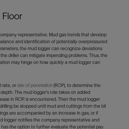
 Floor
d company representative. Mud gas trends that develop
 balance and identification of potentially overpressured
 parameters, the mud logger can recognize deviations
he driller can mitigate impending problems. Thus, the
peration may hinge on how quickly a mud logger can
 rate, or
rate of penetration
(ROP), to determine the
f depth. The mud logger's role takes on added
ncrease in ROP, is encountered. Then the mud logger
rilling be stopped until mud and cuttings from the bit
tings are accompanied by an increase in gas, or if
mud logger notifies the company representative and
n has the option to further evaluate the potential pay