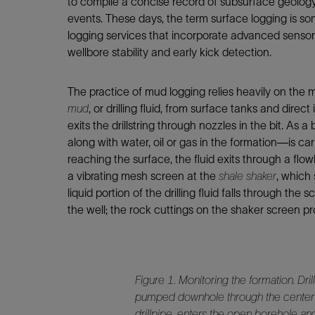
to compile a concise record of subsurface geology
events. These days, the term surface logging is
logging services that incorporate advanced senso
wellbore stability and early kick detection.
The practice of mud logging relies heavily on th
mud
, or drilling fluid, from surface tanks and direc
exits the drillstring through nozzles in the bit. As a
along with water, oil or gas in the formation—is car
reaching the surface, the fluid exits through a fl
a vibrating mesh screen at the
shale shaker
, which
liquid portion of the drilling fluid falls through th
the well; the rock cuttings on the shaker screen pr
Figure 1. Monitoring the formation. Dril
pumped downhole through the center 
drillpipe, enters the open borehole an