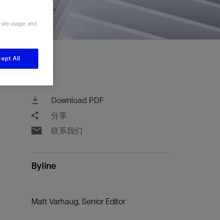
视图
探索更多
探索更多
 site usage, and
斯伦贝谢减少碳足迹
营中的甲
通过实用的、经过量化验证的解决方案来减
务
少碳排放和对环境的影响
与验
与验
ept All
液
Download PDF
分享
联系我们
Byline
Matt Varhaug, Senior Editor