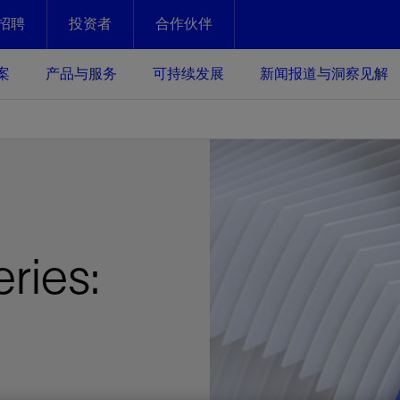
招聘
投资者
合作伙伴
Facebook
Email
案
产品与服务
可持续发展
新闻报道与洞察见解
化
恢复强化
放资产整个生命周期的生产潜能
最大化您的投资回报 - 恢复更多
现、生产时间更长
运营
斯伦贝谢提速油气田开发
绩效实现下一阶段跨越式发展
获取更成熟的油气田储备，缩短新
ries:
发时间，并使油气田生产具有更长
井技术
动
心
谢概述
Tela代理式AI助手
以人为本
洞察见解
构建和谐地球家园
续的绩效表现
证的电动完井技术。更多选择，更
零路线图、帮助客户在作业运营中
贝谢的最新动态、故事和观点
由SLB研发的工程数智化AI软件
我们以人为本——尊重人权，建设
与世界各地的思想领袖一起步入能
致力于和谐地球家园的繁荣发展—
核心可靠，信心之选
以及新能源和转型机遇指导着我们
更包容的工作场所，并努力实现积
候、人类与自然
目标
经济效益
谢企业数据性能
数据中心解决方案
的数据收集、管理和智能解释来解
更快部署，更自信扩展
高水准绩效