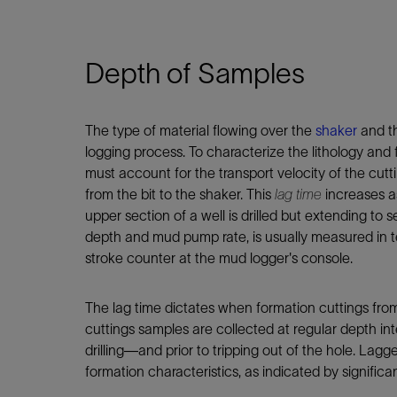
Depth of Samples
The type of material flowing over the
shaker
and th
logging process. To characterize the lithology and f
must account for the transport velocity of the cutti
from the bit to the shaker. This
lag time
increases as
upper section of a well is drilled but extending to 
depth and mud pump rate, is usually measured in 
stroke counter at the mud logger's console.
The lag time dictates when formation cuttings from
cuttings samples are collected at regular depth inte
drilling—and prior to tripping out of the hole. La
formation characteristics, as indicated by significan