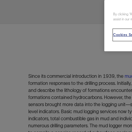
视图
探索更
探索更
探索更
By clicking “
石油和天然气行业持续创新
规模数字化
工业脱碳
扩展新能源体系
管理方式
气候行动
以人为本
关注自然
报告中心
新闻报道
洞察见解
新闻报道
案例分享
斯伦贝谢能源术语
斯伦贝谢概述
我们的业务
公司治理
健康、安全和环境
洞察见解
斯伦贝
储层表
建井
完井
生产
修井
即插即
一体化
油藏描
计划
钻井
生产
数据解
人工智
可持续
咨询服
Data Ce
甲烷排
减少明
碳捕获
地热
氢
锂
碳捕获
创造国
技术实
业务遍
领导团
斯伦贝
危品管
assist in our 
Infrastr
通过整个
储层表征
油藏描述
甲烷排放管理
地热
首席执行官与首席战略和可持续发
净零排放计划
创造国内价值
保护生物多样性
新闻报道
工业脱碳
IMAGE
以人为本
工业脱碳
道德与合规
培养底蕴深厚的斯伦贝谢安全文化
工业脱碳
地震
钻机与
完井
服务于
智能干
井筒完
一体化
数据分
油气田
钻井设
智能生
云端数
定制人
数字化
云端服
管理解
消减常
碳捕获
地热勘
清洁制
锂盐湖
碳捕获
教育推
且经济高
展官致辞
Cookies Se
建井
计划
减少明火燃烧
储能
脱碳作业
尊重人权
保护自然资源
高管演讲
油气创新
技术实力
规模数字化
董事会
我们的安全管理方法
油气创新
地面与
井口与
流体、
处理与
自动修
油管冲
一体化
经济计
勘探计
钻井施
生产运
本地数
人工智
低碳能
技术咨
消除非
碳运输
地热可
氢工艺
锂卤水
碳运输
净零排放
可持续发展治理
完井
钻井
碳捕获、利用与封存（CCUS）
氢
多元、平等、包容
实现循环性
专题与更新
新能源
业务遍布全球
扩展新能源体系
指导方针
人身安全及事故预防
新能源
储层测
钻井服
人工举
生产系
连续油
桥塞坐
地球化
经济计
资产表
物联网
油气田
提升火
碳封存
地热田
可持续
碳封存
利益相关者参与
生产
生产
锂
数字化
领导团队
石油和天然气行业持续创新
联系董事会
员工健康与福祉
数字化
岩石与
钻井液
油藏增
监测与
钢丝井
井筒重
地质学
工艺优
地震处
地热增
盐水技
一体化
供应链可持续发展
修井
数据解决方案
碳捕获、利用与封存（CCUS）
可持续发展
构建和谐地球家园
审计委员会
危品管理
可持续发展
油藏描
固井
压裂液
生产用
电缆井
封隔屏
地质力
维护计
井筒测
地热资
整合地下
健康，安全和环境（HSE）
少延误并
即插即弃
人工智能
数据中心基础设施解决方案
斯伦贝谢工友会
薪酬委员会
数据与
测量
地面与
油气田
海底修
无钻机
地球物
生产保
Since its commercial introduction in 1939, the
mud
数据隐私与网络安全
一体化项目
可持续发展与碳管理
提名和治理委员会
formation responses to the drilling process. Initia
井筒测
数字化
中游服
抢修服
油气系
生产运
and describe the lithology of formations encounter
培训
边缘计算与物联网
能源、技术和创新委员会
经济软
快速生
井筒完
岩石物
formations contained hydrocarbons. However, the
咨询服务
财务委员会
电缆修
油藏工
sensors brought more data into the logging unit—
Data Center Modular
level indicators. Basic mud logging services now typi
地表井
储层描
Infrastructure
indicators, total combustible gas in mud and indi
数字井
numerous drilling parameters. The mud logger moni
培训