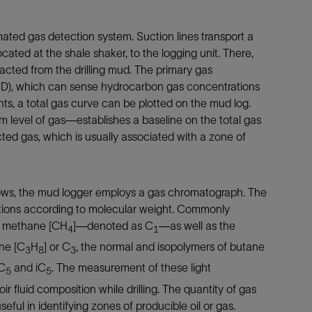
ated gas detection system. Suction lines transport a
cated at the shale shaker, to the logging unit. There,
acted from the drilling mud. The primary gas
FID), which can sense hydrocarbon gas concentrations
ts, a total gas curve can be plotted on the mud log.
level of gas—establishes a baseline on the total gas
cted gas, which is usually associated with a zone of
hows, the mud logger employs a gas chromatograph. The
tions according to molecular weight. Commonly
p: methane [CH
]—denoted as C
—as well as the
4
1
ane [C
H
] or C
, the normal and isopolymers of butane
3
8
3
nC
and iC
. The measurement of these light
5
5
r fluid composition while drilling. The quantity of gas
eful in identifying zones of producible oil or gas.