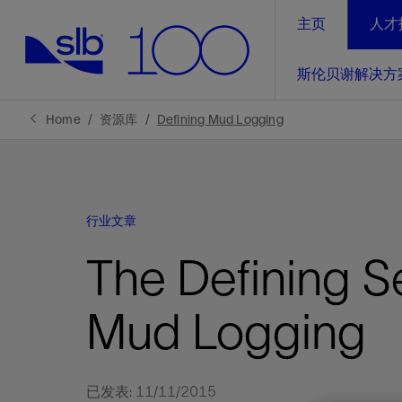
主页
人才
LinkedIn
斯伦贝谢解决方
精选内容
精选内容
精选内容
精选内容
斯伦贝谢解决方案
产品与服务
可持续发展
新闻报道与洞察见解
关于我们
生产优
Home
资源库
Defining Mud Logging
全方位释
地球问题，全球解决方案，分地部署
石油和天然气行业持续创新
管理方式
新闻报道
斯伦贝谢概述
规模数字化
气候行动
洞察见解
我们的业务
行业文章
数字化
工业脱碳
以人为本
新闻报道
公司治理
推动运营
The Defining Se
案例分享
扩展新能源体系
关注自然
健康、安全和环境
电动完
气候行
新闻中
斯伦贝
经实际验
我们的净
探索斯伦
斯伦贝谢能源术语
报告中心
洞察见解
Mud Logging
强成效。
进行脱碳
实现战略
斯伦贝
通过先进
已发表: 11/11/2015
锁业务的