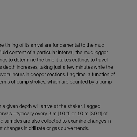
e timing of its arrival are fundamental to the mud
luid content of a particular interval, the mud logger
ngs to determine the time it takes cuttings to travel
 depth increases, taking just a few minutes while the
several hours in deeper sections. Lag time, a function of
terms of pump strokes, which are counted by a pump
 a given depth will arrive at the shaker. Lagged
rvals—typically every 3 m [10 ft] or 10 m [30 ft] of
gged samples are also collected to examine changes in
t changes in drill rate or gas curve trends.