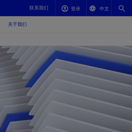
联系我们
登录
中文
关于我们
English
封堵与弃井
中文(中国)
、更快变
高效封堵弃井，确保井筒完整性
斯伦贝谢绩效保障
油气田开
重新定义可实现的系统级优化目标
久、可持
数据中心基础设施解决方案
关注自然
重大活动
更多元、
源的未来
—为了气
模块化数据中心基础设施，预先在外地预制
我们确定了对我们的运营至关重要的三个关
近距离了解我们的各项活动
极的社会
并运送到现场即可安装——部署时间最多可
键领域：生物多样性、水资源和循环性
压缩40%
斯伦贝谢利用地热能源
挖掘地球的热能作为可信赖、可持续的资源