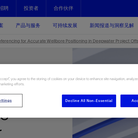
招聘
投资者
合作伙伴
Facebook
Email
案
产品与服务
可持续发展
新闻报道与洞察见解
化
恢复强化
erencing for Accurate Wellbore Positioning in Deepwater Project Offs
放资产整个生命周期的生产潜能
最大化您的投资回报 - 恢复更多
现、生产时间更长
运营
斯伦贝谢提速油气田开发
Accept”, you agree to the storing of cookies on your device to enhance site navigation, analyze
marketing efforts.
绩效实现下一阶段跨越式发展
获取更成熟的油气田储备，缩短新
lication
发时间，并使油气田生产具有更长
井技术
动
心
谢概述
Tela代理式AI助手
以人为本
洞察见解
构建和谐地球家园
续的绩效表现
ttings
Decline All Non-Essential
Acc
证的电动完井技术。更多选择，更
零路线图、帮助客户在作业运营中
贝谢的最新动态、故事和观点
由SLB研发的工程数智化AI软件
我们以人为本——尊重人权，建设
与世界各地的思想领袖一起步入能
致力于和谐地球家园的繁荣发展—
ic
核心可靠，信心之选
以及新能源和转型机遇指导着我们
更包容的工作场所，并努力实现积
候、人类与自然
目标
经济效益
谢企业数据性能
数据中心解决方案
r
的数据收集、管理和智能解释来解
更快部署，更自信扩展
高水准绩效