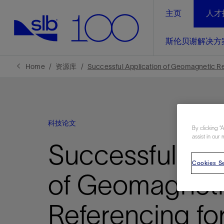
主页
人才
LinkedIn
斯伦贝谢解决方
精选内容
精选内容
精选内容
精选内容
斯伦贝谢解决方案
产品与服务
可持续发展
新闻报道与洞察见解
关于我们
生产优
Home
资源库
Successful Application of Geomagnetic Ref
全方位释
地球问题，全球解决方案，分地部署
石油和天然气行业持续创新
管理方式
新闻报道
斯伦贝谢概述
规模数字化
气候行动
洞察见解
我们的业务
科技论文
数字化
By clicking “
工业脱碳
以人为本
新闻报道
公司治理
assist in our 
推动运营
Successful App
案例分享
扩展新能源体系
关注自然
健康、安全和环境
电动完
气候行
新闻中
斯伦贝
Cookies Se
经实际验
我们的净
探索斯伦
斯伦贝谢能源术语
报告中心
洞察见解
of Geomagnet
强成效。
进行脱碳
实现战略
斯伦贝
Referencing fo
通过先进
锁业务的