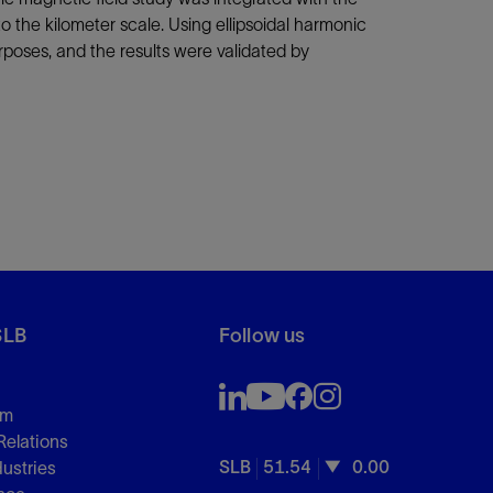
 the kilometer scale. Using ellipsoidal harmonic
oses, and the results were validated by
SLB
Follow us
om
Relations
SLB
51.54
0.00
dustries