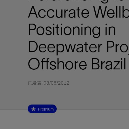
视图
探索更
探索更
探索更
Accurate Well
石油和天然气行业持续创新
规模数字化
工业脱碳
扩展新能源体系
管理方式
气候行动
以人为本
关注自然
报告中心
新闻报道
洞察见解
新闻报道
案例分享
斯伦贝谢能源术语
斯伦贝谢概述
我们的业务
公司治理
健康、安全和环境
洞察见解
斯伦贝
储层表
建井
完井
生产
修井
即插即
一体化
油藏描
计划
钻井
生产
数据解
人工智
可持续
咨询服
Data Ce
甲烷排
减少明
碳捕获
地热
氢
锂
碳捕获
创造国
技术实
业务遍
领导团
斯伦贝
危品管
Infrastr
Positioning in
通过整个
储层表征
油藏描述
甲烷排放管理
地热
首席执行官与首席战略和可持续发
净零排放计划
创造国内价值
保护生物多样性
新闻报道
工业脱碳
IMAGE
以人为本
工业脱碳
道德与合规
培养底蕴深厚的斯伦贝谢安全文化
工业脱碳
地震
钻机与
完井
服务于
智能干
井筒完
一体化
数据分
油气田
钻井设
智能生
云端数
定制人
数字化
云端服
管理解
消减常
碳捕获
地热勘
清洁制
锂盐湖
碳捕获
教育推
且经济高
展官致辞
建井
计划
减少明火燃烧
储能
脱碳作业
尊重人权
保护自然资源
高管演讲
油气创新
技术实力
规模数字化
董事会
我们的安全管理方法
油气创新
地面与
井口与
流体、
处理与
自动修
油管冲
一体化
经济计
勘探计
钻井施
生产运
本地数
人工智
低碳能
技术咨
消除非
碳运输
地热可
氢工艺
锂卤水
碳运输
净零排放
Deepwater Pro
可持续发展治理
完井
钻井
碳捕获、利用与封存（CCUS）
氢
多元、平等、包容
实现循环性
专题与更新
新能源
业务遍布全球
扩展新能源体系
指导方针
人身安全及事故预防
新能源
储层测
钻井服
人工举
生产系
连续油
桥塞坐
地球化
经济计
资产表
物联网
油气田
提升火
碳封存
地热田
可持续
碳封存
利益相关者参与
生产
生产
锂
数字化
领导团队
石油和天然气行业持续创新
联系董事会
员工健康与福祉
数字化
岩石与
钻井液
油藏增
监测与
钢丝井
井筒重
地质学
工艺优
地震处
地热增
盐水技
一体化
Offshore Brazil
供应链可持续发展
修井
数据解决方案
碳捕获、利用与封存（CCUS）
可持续发展
构建和谐地球家园
审计委员会
危品管理
可持续发展
油藏描
固井
压裂液
生产用
电缆井
封隔屏
地质力
维护计
井筒测
地热资
整合地下
健康，安全和环境（HSE）
少延误并
即插即弃
人工智能
数据中心基础设施解决方案
斯伦贝谢工友会
薪酬委员会
数据与
测量
地面与
油气田
海底修
无钻机
地球物
生产保
数据隐私与网络安全
一体化项目
可持续发展与碳管理
提名和治理委员会
井筒测
数字化
中游服
抢修服
油气系
生产运
已发表: 03/06/2012
培训
边缘计算与物联网
能源、技术和创新委员会
经济软
快速生
井筒完
岩石物
咨询服务
财务委员会
电缆修
油藏工
Data Center Modular
地表井
储层描
Premium
Infrastructure
数字井
培训