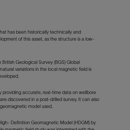
that has been historically technically and
ment of this asset, as the structure is a low-
 British Geological Survey (BGS) Global
ral variations in the local magnetic field is
developed.
y providing accurate, real-time data on wellbore
are discovered in a post-drilled survey. It can also
he geomagnetic model used.
e High- Definition Geomagnetic Model (HDGM) by
le magnetic field study was integrated with the