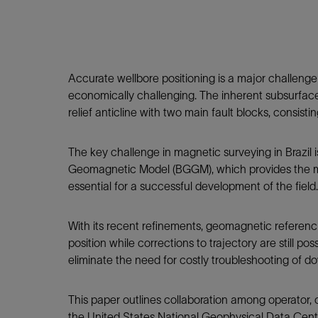
Accurate wellbore positioning is a major challenge 
economically challenging. The inherent subsurface
relief anticline with two main fault blocks, consis
The key challenge in magnetic surveying in Brazil
Geomagnetic Model (BGGM), which provides the magne
essential for a successful development of the fiel
With its recent refinements, geomagnetic referenci
position while corrections to trajectory are still po
eliminate the need for costly troubleshooting of 
This paper outlines collaboration among operator
the United States National Geophysical Data Center