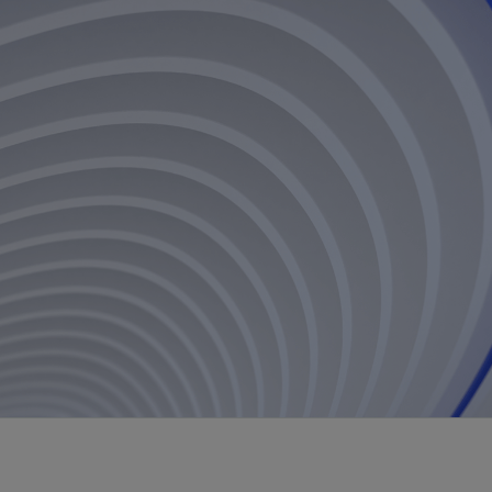
视图
探索更多
探索更多
斯伦贝谢减少碳足迹
营中的甲
通过实用的、经过量化验证的解决方案来减
务
少碳排放和对环境的影响
与验
与验
液