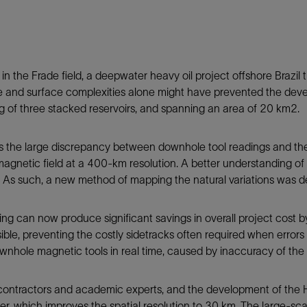
防砂
射孔
油藏隔离阀
in the Frade field, a deepwater heavy oil project offshore Brazil 
完井附件
 and surface complexities alone might have prevented the develop
ting of three stacked reservoirs, and spanning an area of 20 km2.
 is the large discrepancy between downhole tool readings and the
tic field at a 400-km resolution. A better understanding of natu
d. As such, a new method of mapping the natural variations was 
ng can now produce significant savings in overall project cost b
ssible, preventing the costly sidetracks often required when errors 
downhole magnetic tools in real time, caused by inaccuracy of t
, contractors and academic experts, and the development of th
, which improves the spatial resolution to 30 km. The large-sca