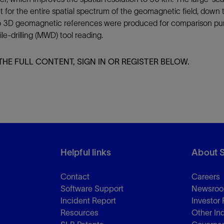
r the entire spatial spectrum of the geomagnetic field, down to
o 3D geomagnetic references were produced for comparison purp
-drilling (MWD) tool reading.
THE FULL CONTENT, SIGN IN OR REGISTER BELOW.
Helpful links
About 
Contact
Careers
Software Support
Newsro
Incident Report
Investor 
Resources
Other In