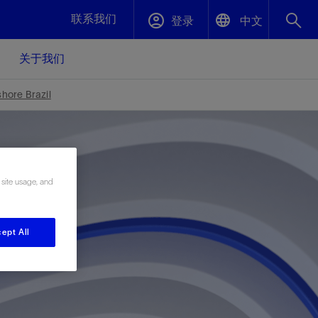
联系我们
登录
中文
关于我们
English
封堵与弃井
hore Brazil
中文(中国)
、更快变
高效封堵弃井，确保井筒完整性
斯伦贝谢绩效保障
 site usage, and
油气田开
重新定义可实现的系统级优化目标
久、可持
数据中心基础设施解决方案
关注自然
重大活动
ept All
更多元、
源的未来
—为了气
模块化数据中心基础设施，预先在外地预制
我们确定了对我们的运营至关重要的三个关
近距离了解我们的各项活动
极的社会
并运送到现场即可安装——部署时间最多可
键领域：生物多样性、水资源和循环性
压缩40%
斯伦贝谢利用地热能源
挖掘地球的热能作为可信赖、可持续的资源