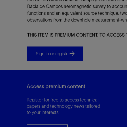
Bacia de Campos aeromagnetic survey to account fo
functions and an equivalent source technique, tw
observations from the downhole measurement-while
THIS ITEM IS PREMIUM CONTENT. TO ACCESS 
Sign in or register
Access premium content
Register for free to access technical
papers and technology news tailored
to your interests.