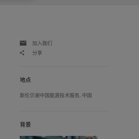
视图
探索更多
探索更多
斯伦贝谢减少碳足迹
营中的甲
通过实用的、经过量化验证的解决方案来减
务
少碳排放和对环境的影响
与验
与验
加入我们
液
分享
地点
斯伦贝谢中国能源技术服务, 中国
背景