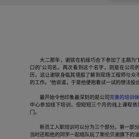
视图
探索更
探索更
探索更
石油和天然气行业持续创新
规模数字化
工业脱碳
扩展新能源体系
管理方式
气候行动
以人为本
关注自然
报告中心
新闻报道
洞察见解
新闻报道
案例分享
斯伦贝谢能源术语
斯伦贝谢概述
我们的业务
公司治理
健康、安全和环境
洞察见解
斯伦贝
储层表
建井
完井
生产
修井
即插即
一体化
油藏描
计划
钻井
生产
数据解
人工智
可持续
咨询服
Data Ce
甲烷排
减少明
碳捕获
地热
氢
锂
碳捕获
创造国
技术实
业务遍
领导团
斯伦贝
危品管
Infrastr
通过整个
储层表征
油藏描述
甲烷排放管理
地热
首席执行官与首席战略和可持续发
净零排放计划
创造国内价值
保护生物多样性
新闻报道
工业脱碳
IMAGE
以人为本
工业脱碳
道德与合规
培养底蕴深厚的斯伦贝谢安全文化
工业脱碳
地震
钻机与
完井
服务于
智能干
井筒完
一体化
数据分
油气田
钻井设
智能生
云端数
定制人
数字化
云端服
管理解
消减常
碳捕获
地热勘
清洁制
锂盐湖
碳捕获
教育推
且经济高
展官致辞
建井
计划
减少明火燃烧
储能
脱碳作业
尊重人权
保护自然资源
高管演讲
油气创新
技术实力
规模数字化
董事会
我们的安全管理方法
油气创新
地面与
井口与
流体、
处理与
自动修
油管冲
一体化
经济计
勘探计
钻井施
生产运
本地数
人工智
低碳能
技术咨
消除非
碳运输
地热可
氢工艺
锂卤水
碳运输
净零排放
可持续发展治理
完井
钻井
碳捕获、利用与封存（CCUS）
氢
多元、平等、包容
实现循环性
专题与更新
新能源
业务遍布全球
扩展新能源体系
指导方针
人身安全及事故预防
新能源
储层测
钻井服
人工举
生产系
连续油
桥塞坐
地球化
经济计
资产表
物联网
油气田
提升火
碳封存
地热田
可持续
碳封存
利益相关者参与
生产
生产
锂
数字化
领导团队
石油和天然气行业持续创新
联系董事会
员工健康与福祉
数字化
岩石与
钻井液
油藏增
监测与
钢丝井
井筒重
地质学
工艺优
地震处
地热增
盐水技
大二那年，谢镔在机缘巧合下参加了主题为“
一体化
供应链可持续发展
口的”公司名。再次看到这个名字，则是在公司
修井
数据解决方案
碳捕获、利用与封存（CCUS）
可持续发展
构建和谐地球家园
审计委员会
危品管理
可持续发展
油藏描
固井
压裂液
生产用
电缆井
封隔屏
地质力
维护计
井筒测
地热资
整合地下
历，这让谢镔身临其境般了解到现场工程师与众
健康，安全和环境（HSE）
少延误并
即插即弃
人工智能
数据中心基础设施解决方案
斯伦贝谢工友会
薪酬委员会
数据与
测量
地面与
油气田
海底修
无钻机
地球物
生产保
的工作。”他说道，于是他便抱着试一试的想法投
数据隐私与网络安全
一体化项目
可持续发展与碳管理
提名和治理委员会
井筒测
数字化
中游服
抢修服
油气系
生产运
最开始令他印象最深刻的是公司
完善的培训
培训
边缘计算与物联网
能源、技术和创新委员会
经济软
快速生
井筒完
岩石物
中心参加线下培训，但短短三个月的线上课程依
咨询服务
财务委员会
电缆修
油藏工
门。
Data Center Modular
地表井
储层描
Infrastructure
新员工入职培训可以分为三个部分。第一部
数字井
当时还和他的同学一起组队玩了斯伦贝谢旗下的油田
培训