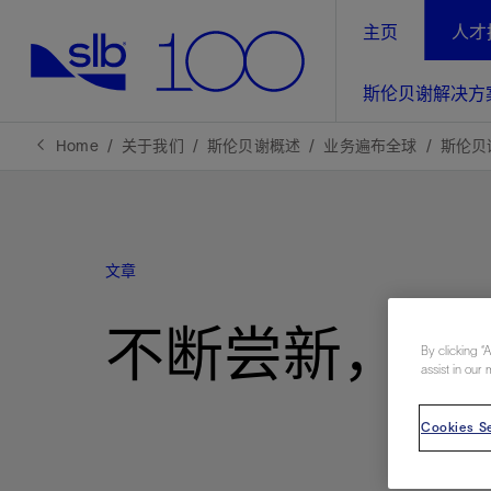
主页
人才
LinkedIn
斯伦贝谢解决方
精选内容
精选内容
精选内容
精选内容
斯伦贝谢解决方案
产品与服务
可持续发展
新闻报道与洞察见解
关于我们
生产优
Home
关于我们
斯伦贝谢概述
业务遍布全球
斯伦贝
全方位释
地球问题，全球解决方案，分地部署
石油和天然气行业持续创新
管理方式
新闻报道
斯伦贝谢概述
规模数字化
气候行动
洞察见解
我们的业务
文章
数字化
工业脱碳
以人为本
新闻报道
公司治理
推动运营
案例分享
扩展新能源体系
关注自然
健康、安全和环境
不断尝新，不
电动完
气候行
新闻中
斯伦贝
By clicking “
经实际验
我们的净
探索斯伦
斯伦贝谢能源术语
报告中心
assist in our 
洞察见解
强成效。
进行脱碳
实现战略
斯伦贝
Cookies Se
通过先进
锁业务的