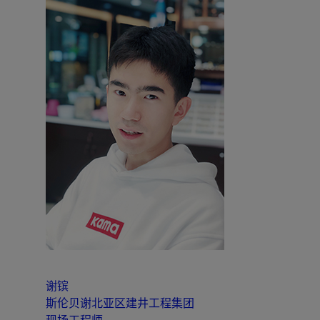
谢镔
斯伦贝谢北亚区建井工程集团