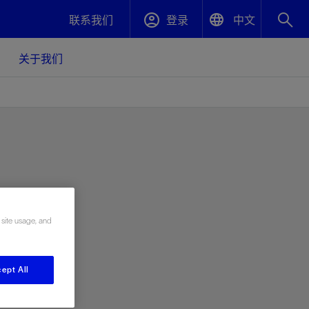
联系我们
登录
中文
English
关于我们
封堵与弃井
中文(中国)
、更快变
高效封堵弃井，确保井筒完整性
斯伦贝谢绩效保障
油气田开
重新定义可实现的系统级优化目标
久、可持
数据中心基础设施解决方案
关注自然
重大活动
 site usage, and
更多元、
源的未来
—为了气
模块化数据中心基础设施，预先在外地预制
我们确定了对我们的运营至关重要的三个关
近距离了解我们的各项活动
极的社会
并运送到现场即可安装——部署时间最多可
键领域：生物多样性、水资源和循环性
压缩40%
斯伦贝谢利用地热能源
ept All
挖掘地球的热能作为可信赖、可持续的资源