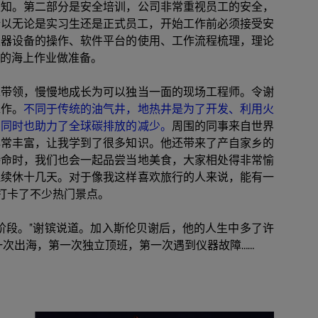
认知。第二部分是安全培训，公司非常重视员工的安全，
防砂
所以无论是实习生还是正式员工，开始工作前必须接受安
仪器设备的操作、软件平台的使用、工作流程梳理，理论
射孔
的海上作业做准备。
油藏隔离阀
完井附件
辈带领，慢慢地成长为可以独当一面的现场工程师。令谢
工作。
不同于传统的油气井，地热井是为了开发、利用火
，同时也助力了全球碳排放的减少。
周围的同事来自世界
非常丰富，让我学到了很多知识。他还带来了产自家乡的
待命时，我们也会一起品尝当地美食，大家相处得非常愉
连续休十几天。对于像我这样喜欢旅行的人来说，能有一
，打卡了不少热门景点。
阶段。”谢镔说道。加入斯伦贝谢后，他的人生中多了许
一次出海，第一次独立顶班，第一次遇到仪器故障……