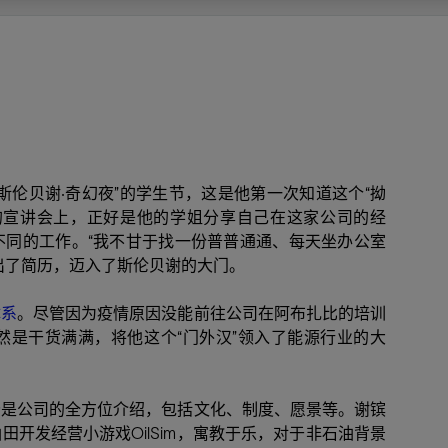
多
多
多
视图
探索更多
探索更多
探索更多
谢碳捕获与封存
征
弃
项目
述
决方案
能
发展与碳管理
务
nter Modular
放管理
火燃烧
、利用与封存（CCUS）
、利用与封存（CCUS）
内价值
力
布全球
队
谢工友会
理
斯伦贝谢消除甲烷排放
地震
地面与井下测井
储层测试
岩石与流体分析
油藏描述软件
数据与分析软件
井筒测井解释
经济软件
钻机与钻机设备
井口与采油树系统
钻井服务
钻井液解决方案、系统及产品
固井
测量
数字化钻井软件
完井
流体、固井与工具
人工举升
油藏增产服务
压裂液输送系统
地面与井下测井
服务于产能绩效的数字化
处理与分离
生产系统
监测与监控
生产用化学品与服务
油气田开发与生产软件
中游服务
快速生产响应解决方案
智能干预
自动修井
连续油管作业
钢丝井干预
电缆井干预
海底修井
抢修服务
井筒完整性评估
电缆修井
地表井测试
井筒完整性评估
油管冲孔和切割
桥塞坐封和取出
井筒重入问题
封隔屏障材料
无钻机弃井解决方案
一体化开发
一体化生产
数据分析
经济计划
地球化学
地质学
地质力学
地球物理
油气系统
岩石物理
油藏工程
储层描述
数字井筒解决方案
油气田发展计划
勘探计划
经济计划
钻井设计
钻井施工
智能生产工作室
生产运营
资产表现
工艺优化
维护计划
生产保障
生产运营数据
云端数据解决方案
本地数据解决方案
定制人工智能解决方案
人工智能与分析
物联网尖端人工智能
数字化碳捕集与碳封存利用
低碳能源
云端服务
技术咨询
油气田咨询服务
地震处理及解释服务
井筒测井解析
管理解决方案与服务
消减常规火炬
消除非常规火炬
提升火炬内燃效率
碳捕获与加工
碳运输
碳封存
地热勘探
地热可行性
地热田开发
地热增产
地热资源一体化开发
清洁制氢技术
氢工艺建模
锂盐湖资源建模
锂卤水盆地资源报告
可持续锂生产
盐水技术质量计算器
碳捕获与加工
碳运输
碳封存
教育推广
ucture
CCUS价值链中灵活、可靠、协作
为了更好的明天，努力消除作业运
钻机设备
产能绩效的数字化
预
整性评估
开发
析
发展计划
计
产工作室
据解决方案
工智能解决方案
碳捕集与碳封存利用
务
决方案与服务
规火炬
与加工
探
氢技术
资源建模
与加工
广
井下地震
快速解释成果
地面试井
储层实验室
数据分析
解释与设计
控压钻井设备
钻头
钻井液添加剂
固井质量评估
随钻测井
电气完井
完井盐水
矿井排水的人工提升系统
智能压裂
录井
面向过程系统性能的数字化服
人工举升
电缆套管测井
设备完整性
生产保障
机器人自主检查
电动井下CT控制系统
数字化钢丝作业
电缆爬行器
海底服务联盟
套管维修
双管柱封隔评价
爆炸油管切割
数字钢丝干预作业
电缆动力干预作业
弃井固井
海底联合作业
井眼地质分析
地下顾问
举升优化
设备健康及可靠性
生产分析
数据科学
企业级数据管理
量身定制的解决方案
云端解决方案与设计
油气藏模拟及应用
光学气体成像相机
气体处理系统
加工、压缩与流动保障软件
碳封存场地评估
地热场地评估
地热场地评估
地热储层数值模拟
Smackover 游戏
气体处理系统
加工、压缩与流动保障软件
碳封存场地评估
效的解决方案，加速帮助客户实现
烷排放和明火燃烧
井下测井
采油树系统
固井与工具
分离
井
孔和切割
生产
划
划
工
营
据解决方案
能与分析
源
询
常规火炬
行性
建模
盆地资源报告
地震处理软件
自动测井平台
无明火试油及清井
岩心分析
数据管理
实时作业
控压钻井服务
定向钻井
钻井液模拟软件
固井软件
随钻测量
流量控制设备
盐水置换
智能电梯
压裂与返排设备
电缆裸眼测井
生产设施
阀门与执行器
地面试油
流动保障
生产作业
设备监控与优化
实时井下盘管作业服务
钢丝机械化作业
电缆修井
油气田寿命修井服务
安全阀修复
超声波固井质量评估
数字钢丝干预作业
钢丝机械干预作业
连续油管机械干预作业
无钻机开放水域弃井作业
测井解释评价
完整性管理
管道完整性
生产顾问
数据管理
生产数据管理系统
数据过渡与数据管理
钻井服务
甲烷增值转化咨询
先进的碳捕获
水平泵送系统
碳封存注入作业、测量、监测
地热地球物理分析
地热勘探钻探
地热建井
先进的碳捕获
水平泵送系统
碳封存注入作业、测量、监测
证
证
试
务
升
统
管作业
封和取出
学
划
现
尖端人工智能
咨询服务
炬内燃效率
开发
锂生产
地震数据库
自动井筒完整性测井
井下储层试油
移动分析解决方案
控压设备
测距与拦截服务
水平定向钻井，矿井和注水井
漏失
地面测井
多边机构
修井液
喷气升力
压裂服务
电缆套管测井
油处理
安全系统
地面多相流计量
生产优化
计量
压裂
电缆射孔
水下坐落管柱
提高生产
水泥胶结测井仪器
机械开槽割刀
现场安全顾问
现场执行及检查
流动保障建模
工区数据管理
云端运营
钻井碳排放管理
甲烷业务咨询
数据驱动提效服务
碳运输阀
地热勘探
地热试井
地热完井
数据驱动提效服务
碳运输阀
碳封存井设计与建设
碳封存井设计与建设
流体分析
解决方案、系统及产品
产服务
监控
干预
入问题
化
理及解释服务
产
术质量计算器
地震数据处理
随钻测井
返排试油
流体分析
钻机设备
扩眼
非水基钻井液
泥浆驱替和隔离液
陀螺测斜服务
实时光纤解释与分析
钻井液
优化人工举升
酸化服务
数字化钢丝作业
采出水处理
节流阀
计量与自动化系统
天然气净化
阀门和执行机构
射孔
电缆套管测井
无隔水套管弃井作业
抢险防砂
高分辨率双井径
机械油管割刀
碳减排顾问
生产潜力挖掘
数据可视化分析
流动保障解决方案
甲烷数字化平台
加工、压缩与流动保障软件
管道化学品及服务
地热勘探钻探
地热储层数值模拟
加工、压缩与流动保障软件
管道化学品及服务
斯伦贝谢·奇幻夜”的学生节，这是他第一次知道这个“拗
能源解决方案
制造与规模化
碳封存监管许可
碳封存监管许可
的宣讲会上，正好是他的学姐分享自己在这家公司的经
述软件
输送系统
化学品与服务
干预
障材料
学
划
井解析
源一体化开发
随钻地震解决方案
光纤测井解决方案
井筒完整性评估
井下流体分析
井筒建设
钻具组合
水基钻井液解决方案
无水泥固井体系
示踪技术
泥饼破碎机
卧式地面泵
水资源管理
过钻杆测井服务
水处理
注水泵
深水化工
管道完整性
测井
管道修复
模块化注入系统
管材切割和管材回收
电磁波套管扫描仪
设备连接
生产洞察
地质力学
甲烷激光雷达相机
地热储层特征描述
、井筒和设施规划，最大限度地减
为复杂行业提供定制化的制造能力
不同的工作。“我不甘于找一份普普通通、每天坐办公室
控制成本。
分析软件
井下测井
开发与生产软件
井
弃井解决方案
理
障
地震波成像处理
智能地层评估
试油设计与解释
追踪技术
固控与岩屑管理
井筒清洁工具
完井液
自适应水泥系统
完井软件
固井服务
电潜泵
油田增产优化
分布式光纤测量
气体处理
石油和天然气缓蚀剂
多相流计量
增产与控水
结构地质学
甲烷单点浓度测量仪
地热尽职调查
出了简历，迈入了斯伦贝谢的大门。
井解释
钻井软件
务
务
统
营数据
电缆裸眼测井
储层取样
固控与岩屑管理
CemCRETE 固井技术
完井封隔器
过滤
螺杆泵
固体管理
生产化学性能的数字服务
管道泵
地面设备
体系
。尽管因为疫情原因没能前往公司在阿布扎比的培训
件
产响应解决方案
整性评估
理
电缆套管测井
无线遥测
深水固井
智能完井
钻井液漏失控制
电动潜水螺杆泵系统
运营优化服务
中游软件
修井工具与解决方案
然是干货满满，将他这个“门外汉”领入了能源行业的大
井
程
录井
气体迁移控制
压裂桥塞和滑套
封隔液
柱塞提升
作业支持
测试
述
岩屑分析
废弃井固井
永久监控
井筒清洁工具
抽油机
新技术试点
分是公司的全方位介绍，包括文化、制度、愿景等。谢镔
筒解决方案
数字化钢丝作业
井下安全阀
气举
设施规划软件
开发经营小游戏OilSim，寓教于乐，对于非石油背景
追踪技术
尾管挂
供电系统与电缆