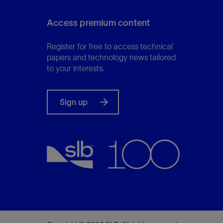
Access premium content
Register for free to access technical
papers and technology news tailored
to your interests.
Sign up