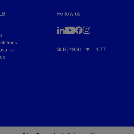
LB
Follow us
m
Relations
SLB
49.91
-1.77
ustries
nce