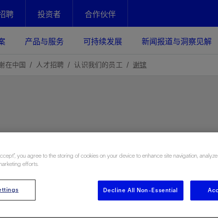
招聘
投资者
合作伙伴
Facebook
Email
案
产品与服务
可持续发展
新闻报道与洞察见解
化
恢复强化
谢在中国
人才招聘
认识我们的员工
谢镔
放资产整个生命周期的生产潜能
最大化您的投资回报 - 恢复更多
现、生产时间更长
运营
斯伦贝谢提速油气田开发
绩效实现下一阶段跨越式发展
获取更成熟的油气田储备，缩短新
断收获
发时间，并使油气田生产具有更长
井技术
动
心
谢概述
Tela代理式AI助手
以人为本
洞察见解
构建和谐地球家园
Accept”, you agree to the storing of cookies on your device to enhance site navigation, analyze
续的绩效表现
证的电动完井技术。更多选择，更
零路线图、帮助客户在作业运营中
贝谢的最新动态、故事和观点
由SLB研发的工程数智化AI软件
我们以人为本——尊重人权，建设
与世界各地的思想领袖一起步入能
致力于和谐地球家园的繁荣发展—
marketing efforts.
核心可靠，信心之选
以及新能源和转型机遇指导着我们
更包容的工作场所，并努力实现积
候、人类与自然
目标
经济效益
谢企业数据性能
数据中心解决方案
ttings
Decline All Non-Essential
Acc
的数据收集、管理和智能解释来解
更快部署，更自信扩展
高水准绩效