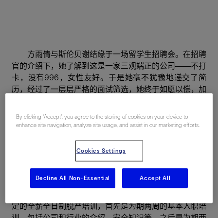
方雨倩与斯伦贝谢结缘于一场留学生招聘会。在招聘
官的介绍下，她了解到这是一家三观端正的公司——不打
卡，没有996，女性友好。于是她毫不犹豫地递交了简
历，经过了一层层严格的面试筛选，她终于如愿以偿，加
入斯伦贝谢的软件研发中心——北京地球科学中心
（BGC - Beijing Geoscience Center）。
By clicking “Accept”, you agree to the storing of cookies on your device to
enhance site navigation, analyze site usage, and assist in our marketing efforts.
初入BGC，她便感受到轻松愉快的工作氛围。开放
的办公空间，直属经理就坐在她旁边，没有上下级区别，
Cookies Settings
同事们也都很友善。公司还贴心地为大家提供免费早餐和
时令水果。一开始她还有些忐忑，怕所学知识满足不了工
Decline All Non-Essential
Accept All
作需求，但数字人才学院（DTA - Digital Talent
Academy）完全解除了她的担忧。这是专门为校招生制
定的全薪全日制脱产培训，首先是为期两周的基本入职培
训，包括公司和行业的介绍、安全知识等，之后是为期两