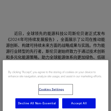
近日，全球领先的能源科技公司斯伦贝谢正式发布
《2024年可持续发展报告》，全面展示了公司在推动能
源创新、构建可持续未来方面的战略成果与实践。作为能
源行业转型的先行者，斯伦贝谢始终致力于通过技术创新
和多元化能源策略，助力全球能源体系向更加绿色、低碳
的方向发展。
By clicking “Accept”, you agree to the storing of cookies on your device to
2024 年，斯伦贝谢在可持续发展领域所取得了显著
enhance site navigation, analyze site usage, and assist in our marketing efforts.
进展，主要体现在以下几个方面：
Cookies Settings
范畴一、范畴二、碳排放绝对量降低了30%，实现了
第一个中期目标；
Decline All Non-Essential
Accept All
截至2024年底，女性员工在全球受薪员工总数中的