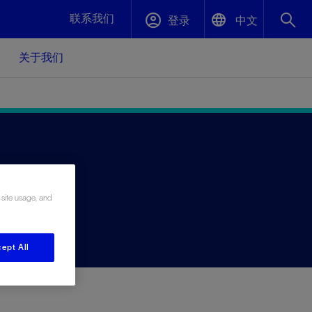
联系我们
登录
中文
关于我们
English
封堵与弃井
中文(中国)
、更快变
高效封堵弃井，确保井筒完整性
斯伦贝谢绩效保障
油气田开
重新定义可实现的系统级优化目标
 site usage, and
久、可持
数据中心基础设施解决方案
关注自然
重大活动
更多元、
源的未来
—为了气
模块化数据中心基础设施，预先在外地预制
我们确定了对我们的运营至关重要的三个关
近距离了解我们的各项活动
极的社会
并运送到现场即可安装——部署时间最多可
键领域：生物多样性、水资源和循环性
ept All
压缩40%
斯伦贝谢利用地热能源
挖掘地球的热能作为可信赖、可持续的资源