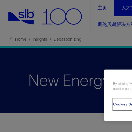
主页
人才
LinkedIn
斯伦贝谢解决方
精选内容
精选内容
精选内容
精选内容
斯伦贝谢解决方案
产品与服务
可持续发展
新闻报道与洞察见解
关于我们
生产优
Home
Insights
Decarbonizing
全方位释
地球问题，全球解决方案，分地部署
石油和天然气行业持续创新
管理方式
新闻报道
斯伦贝谢概述
规模数字化
气候行动
洞察见解
我们的业务
数字化
New Energy
工业脱碳
以人为本
新闻报道
公司治理
推动运营
By clicking “
案例分享
扩展新能源体系
关注自然
健康、安全和环境
assist in our 
电动完
气候行
新闻中
斯伦贝
经实际验
我们的净
探索斯伦
斯伦贝谢能源术语
报告中心
洞察见解
强成效。
进行脱碳
Cookies Se
实现战略
斯伦贝
通过先进
锁业务的