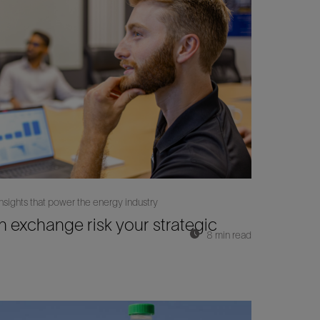
 insights that power the energy industry
n exchange risk your strategic
8 min read