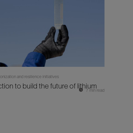
ization and resilience initiatives
on to build the future of lithium
7 min read