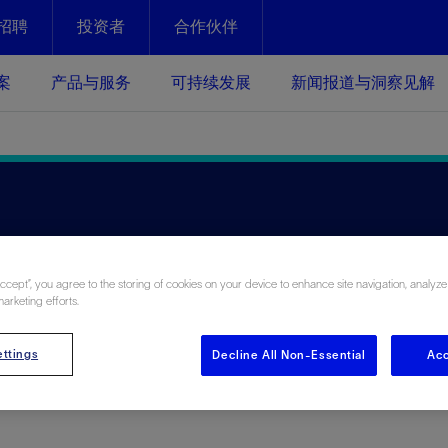
招聘
投资者
合作伙伴
Facebook
Email
案
产品与服务
可持续发展
新闻报道与洞察见解
化
恢复强化
放资产整个生命周期的生产潜能
最大化您的投资回报 - 恢复更多
现、生产时间更长
运营
斯伦贝谢提速油气田开发
绩效实现下一阶段跨越式发展
获取更成熟的油气田储备，缩短新
Accept”, you agree to the storing of cookies on your device to enhance site navigation, analyze
发时间，并使油气田生产具有更长
marketing efforts.
井技术
动
心
谢概述
Tela代理式AI助手
以人为本
洞察见解
构建和谐地球家园
续的绩效表现
证的电动完井技术。更多选择，更
零路线图、帮助客户在作业运营中
贝谢的最新动态、故事和观点
由SLB研发的工程数智化AI软件
我们以人为本——尊重人权，建设
与世界各地的思想领袖一起步入能
致力于和谐地球家园的繁荣发展—
核心可靠，信心之选
以及新能源和转型机遇指导着我们
更包容的工作场所，并努力实现积
候、人类与自然
ttings
Decline All Non-Essential
Acc
目标
经济效益
谢企业数据性能
数据中心解决方案
的数据收集、管理和智能解释来解
更快部署，更自信扩展
高水准绩效