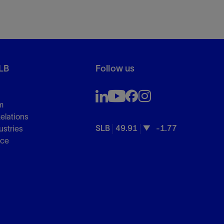
LB
Follow us
m
Relations
SLB
49.91
-1.77
ustries
nce