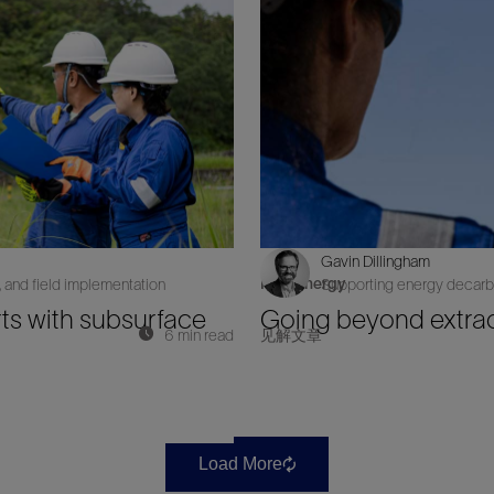
Gavin Dillingham
New Energy
 and field implementation
Supporting energy decarbon
ts with subsurface
Going beyond extracti
6 min read
见解文章
Load More