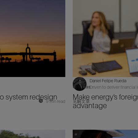
防砂
射孔
油藏隔离阀
完井附件
Daniel Felipe Rueda
Oil & Gas
Driven to deliver financial
 to system redesign
Make energy’s foreig
9 min read
见解文章
advantage