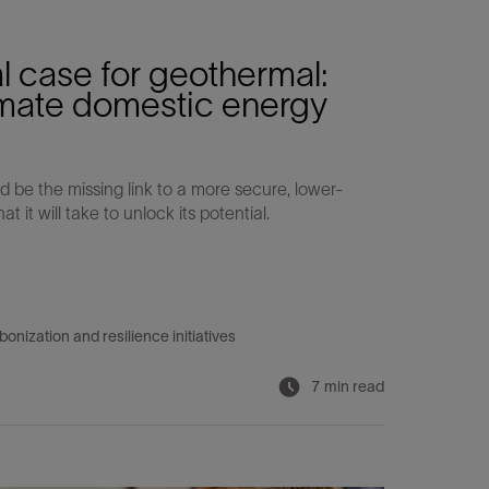
视图
探索更多
探索更多
斯伦贝谢减少碳足迹
l case for geothermal:
timate domestic energy
营中的甲
通过实用的、经过量化验证的解决方案来减
务
少碳排放和对环境的影响
与验
与验
液
 be the missing link to a more secure, lower-
it will take to unlock its potential.
nization and resilience initiatives
7 min read