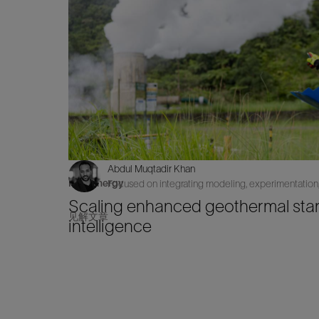
Abdul Muqtadir Khan
New Energy
Focused on integrating modeling, experimentation,
Scaling enhanced geothermal star
见解文章
intelligence