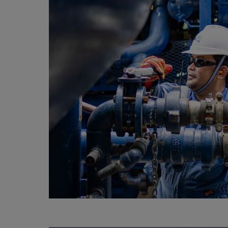
视图
探索更
探索更
探索更
石油和天然气行业持续创新
规模数字化
工业脱碳
扩展新能源体系
管理方式
气候行动
以人为本
关注自然
报告中心
新闻报道
洞察见解
新闻报道
案例分享
斯伦贝谢能源术语
斯伦贝谢概述
我们的业务
公司治理
健康、安全和环境
洞察见解
斯伦贝
储层表
建井
完井
生产
修井
即插即
一体化
油藏描
计划
钻井
生产
数据解
人工智
可持续
咨询服
Data Ce
甲烷排
减少明
碳捕获
地热
氢
锂
碳捕获
创造国
技术实
业务遍
领导团
斯伦贝
危品管
Infrastr
通过整个
储层表征
油藏描述
甲烷排放管理
地热
首席执行官与首席战略和可持续发
净零排放计划
创造国内价值
保护生物多样性
新闻报道
工业脱碳
IMAGE
以人为本
工业脱碳
道德与合规
培养底蕴深厚的斯伦贝谢安全文化
工业脱碳
地震
钻机与
完井
服务于
智能干
井筒完
一体化
数据分
油气田
钻井设
智能生
云端数
定制人
数字化
云端服
管理解
消减常
碳捕获
地热勘
清洁制
锂盐湖
碳捕获
教育推
且经济高
展官致辞
建井
计划
减少明火燃烧
储能
脱碳作业
尊重人权
保护自然资源
高管演讲
油气创新
技术实力
规模数字化
董事会
我们的安全管理方法
油气创新
地面与
井口与
流体、
处理与
自动修
油管冲
一体化
经济计
勘探计
钻井施
生产运
本地数
人工智
低碳能
技术咨
消除非
碳运输
地热可
氢工艺
锂卤水
碳运输
净零排放
可持续发展治理
完井
钻井
碳捕获、利用与封存（CCUS）
氢
多元、平等、包容
实现循环性
专题与更新
新能源
业务遍布全球
扩展新能源体系
指导方针
人身安全及事故预防
新能源
储层测
钻井服
人工举
生产系
连续油
桥塞坐
地球化
经济计
资产表
物联网
油气田
提升火
碳封存
地热田
可持续
碳封存
利益相关者参与
生产
生产
锂
数字化
领导团队
石油和天然气行业持续创新
联系董事会
员工健康与福祉
数字化
岩石与
钻井液
油藏增
监测与
钢丝井
井筒重
地质学
工艺优
地震处
地热增
盐水技
一体化
供应链可持续发展
修井
数据解决方案
碳捕获、利用与封存（CCUS）
可持续发展
构建和谐地球家园
审计委员会
危品管理
可持续发展
油藏描
固井
压裂液
生产用
电缆井
封隔屏
地质力
维护计
井筒测
地热资
整合地下
健康，安全和环境（HSE）
少延误并
即插即弃
人工智能
数据中心基础设施解决方案
斯伦贝谢工友会
薪酬委员会
数据与
测量
地面与
油气田
海底修
无钻机
地球物
生产保
数据隐私与网络安全
一体化项目
可持续发展与碳管理
提名和治理委员会
井筒测
数字化
中游服
抢修服
油气系
生产运
培训
边缘计算与物联网
能源、技术和创新委员会
经济软
快速生
井筒完
岩石物
咨询服务
财务委员会
电缆修
油藏工
Data Center Modular
地表井
储层描
Infrastructure
数字井
培训