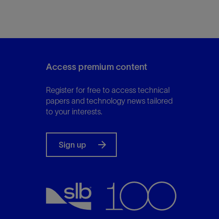
Access premium content
Register for free to access technical
papers and technology news tailored
to your interests.
Sign up