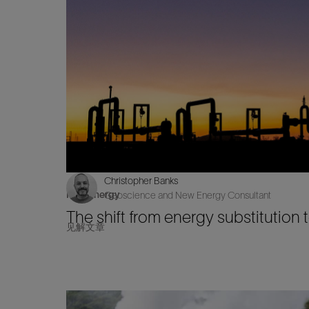
Christopher Banks
New Energy
Geoscience and New Energy Consultant
The shift from energy substitution
见解文章