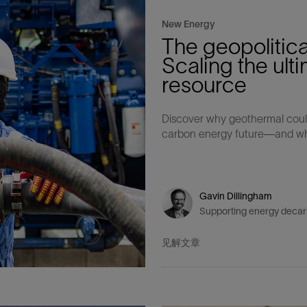
多
多
多
视图
探索更多
探索更多
探索更多
New Energy
谢碳捕获与封存
征
弃
项目
述
决方案
能
发展与碳管理
务
nter Modular
放管理
火燃烧
、利用与封存（CCUS）
、利用与封存（CCUS）
内价值
力
布全球
队
谢工友会
理
斯伦贝谢消除甲烷排放
地震
地面与井下测井
储层测试
岩石与流体分析
油藏描述软件
数据与分析软件
井筒测井解释
经济软件
钻机与钻机设备
井口与采油树系统
钻井服务
钻井液解决方案、系统及产品
固井
测量
数字化钻井软件
完井
流体、固井与工具
人工举升
油藏增产服务
压裂液输送系统
地面与井下测井
服务于产能绩效的数字化
处理与分离
生产系统
监测与监控
生产用化学品与服务
油气田开发与生产软件
中游服务
快速生产响应解决方案
智能干预
自动修井
连续油管作业
钢丝井干预
电缆井干预
海底修井
抢修服务
井筒完整性评估
电缆修井
地表井测试
井筒完整性评估
油管冲孔和切割
桥塞坐封和取出
井筒重入问题
封隔屏障材料
无钻机弃井解决方案
一体化开发
一体化生产
数据分析
经济计划
地球化学
地质学
地质力学
地球物理
油气系统
岩石物理
油藏工程
储层描述
数字井筒解决方案
油气田发展计划
勘探计划
经济计划
钻井设计
钻井施工
智能生产工作室
生产运营
资产表现
工艺优化
维护计划
生产保障
生产运营数据
云端数据解决方案
本地数据解决方案
定制人工智能解决方案
人工智能与分析
物联网尖端人工智能
数字化碳捕集与碳封存利用
低碳能源
云端服务
技术咨询
油气田咨询服务
地震处理及解释服务
井筒测井解析
管理解决方案与服务
消减常规火炬
消除非常规火炬
提升火炬内燃效率
碳捕获与加工
碳运输
碳封存
地热勘探
地热可行性
地热田开发
地热增产
地热资源一体化开发
清洁制氢技术
氢工艺建模
锂盐湖资源建模
锂卤水盆地资源报告
可持续锂生产
盐水技术质量计算器
碳捕获与加工
碳运输
碳封存
教育推广
The geopolitica
ucture
Scaling the ul
CCUS价值链中灵活、可靠、协作
为了更好的明天，努力消除作业运
钻机设备
产能绩效的数字化
预
整性评估
开发
析
发展计划
计
产工作室
据解决方案
工智能解决方案
碳捕集与碳封存利用
务
决方案与服务
规火炬
与加工
探
氢技术
资源建模
与加工
广
井下地震
快速解释成果
地面试井
储层实验室
数据分析
解释与设计
控压钻井设备
钻头
钻井液添加剂
固井质量评估
随钻测井
电气完井
完井盐水
矿井排水的人工提升系统
智能压裂
录井
面向过程系统性能的数字化服
人工举升
电缆套管测井
设备完整性
生产保障
机器人自主检查
电动井下CT控制系统
数字化钢丝作业
电缆爬行器
海底服务联盟
套管维修
双管柱封隔评价
爆炸油管切割
数字钢丝干预作业
电缆动力干预作业
弃井固井
海底联合作业
井眼地质分析
地下顾问
举升优化
设备健康及可靠性
生产分析
数据科学
企业级数据管理
量身定制的解决方案
云端解决方案与设计
油气藏模拟及应用
光学气体成像相机
气体处理系统
加工、压缩与流动保障软件
碳封存场地评估
地热场地评估
地热场地评估
地热储层数值模拟
Smackover 游戏
气体处理系统
加工、压缩与流动保障软件
碳封存场地评估
效的解决方案，加速帮助客户实现
烷排放和明火燃烧
resource
井下测井
采油树系统
固井与工具
分离
井
孔和切割
生产
划
划
工
营
据解决方案
能与分析
源
询
常规火炬
行性
建模
盆地资源报告
地震处理软件
自动测井平台
无明火试油及清井
岩心分析
数据管理
实时作业
控压钻井服务
定向钻井
钻井液模拟软件
固井软件
随钻测量
流量控制设备
盐水置换
智能电梯
压裂与返排设备
电缆裸眼测井
生产设施
阀门与执行器
地面试油
流动保障
生产作业
设备监控与优化
实时井下盘管作业服务
钢丝机械化作业
电缆修井
油气田寿命修井服务
安全阀修复
超声波固井质量评估
数字钢丝干预作业
钢丝机械干预作业
连续油管机械干预作业
无钻机开放水域弃井作业
测井解释评价
完整性管理
管道完整性
生产顾问
数据管理
生产数据管理系统
数据过渡与数据管理
钻井服务
甲烷增值转化咨询
先进的碳捕获
水平泵送系统
碳封存注入作业、测量、监测
地热地球物理分析
地热勘探钻探
地热建井
先进的碳捕获
水平泵送系统
碳封存注入作业、测量、监测
证
证
试
务
升
统
管作业
封和取出
学
划
现
尖端人工智能
咨询服务
炬内燃效率
开发
锂生产
地震数据库
自动井筒完整性测井
井下储层试油
移动分析解决方案
控压设备
测距与拦截服务
水平定向钻井，矿井和注水井
漏失
地面测井
多边机构
修井液
喷气升力
压裂服务
电缆套管测井
油处理
安全系统
地面多相流计量
生产优化
计量
压裂
电缆射孔
水下坐落管柱
提高生产
水泥胶结测井仪器
机械开槽割刀
现场安全顾问
现场执行及检查
流动保障建模
工区数据管理
云端运营
钻井碳排放管理
甲烷业务咨询
数据驱动提效服务
碳运输阀
地热勘探
地热试井
地热完井
数据驱动提效服务
碳运输阀
Discover why geothermal could
碳封存井设计与建设
碳封存井设计与建设
流体分析
解决方案、系统及产品
产服务
监控
干预
入问题
化
理及解释服务
产
术质量计算器
地震数据处理
随钻测井
返排试油
流体分析
钻机设备
扩眼
非水基钻井液
泥浆驱替和隔离液
陀螺测斜服务
实时光纤解释与分析
钻井液
优化人工举升
酸化服务
数字化钢丝作业
采出水处理
节流阀
计量与自动化系统
天然气净化
阀门和执行机构
射孔
电缆套管测井
无隔水套管弃井作业
抢险防砂
高分辨率双井径
机械油管割刀
碳减排顾问
生产潜力挖掘
数据可视化分析
流动保障解决方案
甲烷数字化平台
加工、压缩与流动保障软件
管道化学品及服务
地热勘探钻探
地热储层数值模拟
加工、压缩与流动保障软件
管道化学品及服务
能源解决方案
制造与规模化
carbon energy future—and what 
碳封存监管许可
碳封存监管许可
述软件
输送系统
化学品与服务
干预
障材料
学
划
井解析
源一体化开发
随钻地震解决方案
光纤测井解决方案
井筒完整性评估
井下流体分析
井筒建设
钻具组合
水基钻井液解决方案
无水泥固井体系
示踪技术
泥饼破碎机
卧式地面泵
水资源管理
过钻杆测井服务
水处理
注水泵
深水化工
管道完整性
测井
管道修复
模块化注入系统
管材切割和管材回收
电磁波套管扫描仪
设备连接
生产洞察
地质力学
甲烷激光雷达相机
地热储层特征描述
、井筒和设施规划，最大限度地减
为复杂行业提供定制化的制造能力
控制成本。
分析软件
井下测井
开发与生产软件
井
弃井解决方案
理
障
地震波成像处理
智能地层评估
试油设计与解释
追踪技术
固控与岩屑管理
井筒清洁工具
完井液
自适应水泥系统
完井软件
固井服务
电潜泵
油田增产优化
分布式光纤测量
气体处理
石油和天然气缓蚀剂
多相流计量
增产与控水
结构地质学
甲烷单点浓度测量仪
地热尽职调查
井解释
钻井软件
务
务
统
营数据
电缆裸眼测井
储层取样
固控与岩屑管理
CemCRETE 固井技术
完井封隔器
过滤
螺杆泵
固体管理
生产化学性能的数字服务
管道泵
地面设备
Gavin Dillingham
Supporting energy decarbo
件
产响应解决方案
整性评估
理
电缆套管测井
无线遥测
深水固井
智能完井
钻井液漏失控制
电动潜水螺杆泵系统
运营优化服务
中游软件
修井工具与解决方案
井
程
录井
气体迁移控制
压裂桥塞和滑套
封隔液
柱塞提升
作业支持
见解文章
测试
述
岩屑分析
废弃井固井
永久监控
井筒清洁工具
抽油机
新技术试点
筒解决方案
数字化钢丝作业
井下安全阀
气举
设施规划软件
追踪技术
尾管挂
供电系统与电缆