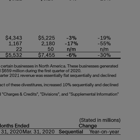
$4,343
$5,225
-3%
-19%
1,167
2,180
-17%
-55%
22
50
n/m
n/m
$5,532
$7,455
-6%
-30%
f certain businesses in North America. These businesses generated
$659 million during the first quarter of 2020.
uarter 2021 revenue was essentially flat sequentially and declined
ct of these divestitures, increased 10% sequentially and declined
 "Charges & Credits", "Divisions", and "Supplemental Information"
(Stated in millions)
Months Ended
Change
 31, 2020
Mar. 31, 2020
Sequential
Year-on-year