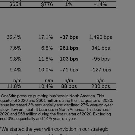
$654
$776
1%
-14%
32.4%
17.1%
-37 bps
1,490 bps
7.6%
6.8%
261 bps
341 bps
9.8%
11.8%
103 bps
-95 bps
9.4%
10.0%
-71 bps
-127 bps
n/m
n/m
n/m
n/m
11.8%
10.4%
88 bps
230 bps
ts OneStim pressure pumping business in North America. This
quarter of 2020 and $601 million during the first quarter of 2020.
 revenue increased 3% sequentially and declined 27% year-on-year.
low-flow artificial lift business in North America. This business
 2020 and $58 million during the first quarter of 2020. Excluding
eclined 3% sequentially and 14% year-on-year.
 started the year with conviction in our strategic