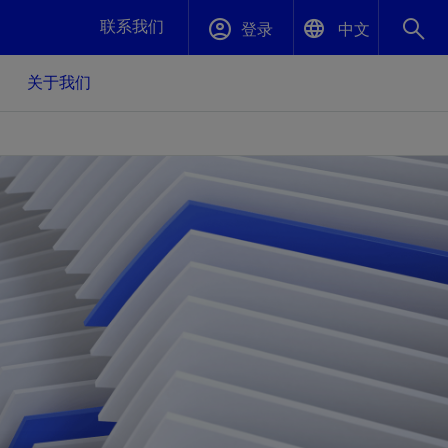
联系我们
登录
中文
关于我们
English
封堵与弃井
中文(中国)
、更快变
高效封堵弃井，确保井筒完整性
斯伦贝谢绩效保障
油气田开
重新定义可实现的系统级优化目标
久、可持
数据中心基础设施解决方案
关注自然
重大活动
更多元、
源的未来
—为了气
模块化数据中心基础设施，预先在外地预制
我们确定了对我们的运营至关重要的三个关
近距离了解我们的各项活动
极的社会
并运送到现场即可安装——部署时间最多可
键领域：生物多样性、水资源和循环性
压缩40%
斯伦贝谢利用地热能源
挖掘地球的热能作为可信赖、可持续的资源