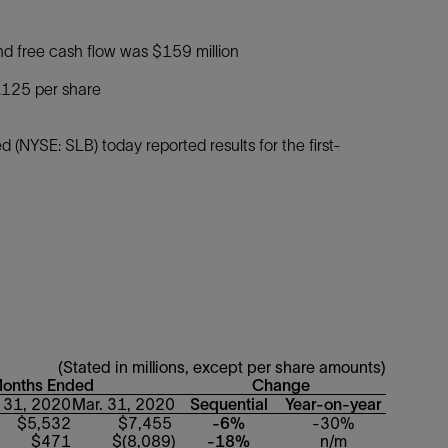
防砂
nd free cash flow was $159 million
射孔
.125 per share
油藏隔离阀
完井附件
 (NYSE: SLB) today reported results for the first-
(Stated in millions, except per share amounts)
Months Ended
Change
 31, 2020
Mar. 31, 2020
Sequential
Year-on-year
$5,532
$7,455
-6%
-30%
$471
$(8,089)
-18%
n/m