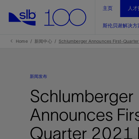
主页
人才
LinkedIn
斯伦贝谢解决方
精选内容
精选内容
精选内容
精选内容
斯伦贝谢解决方案
产品与服务
可持续发展
新闻报道与洞察见解
关于我们
生产优
Home
新闻中心
Schlumberger Announces First-Quarter
全方位释
地球问题，全球解决方案，分地部署
石油和天然气行业持续创新
管理方式
新闻报道
斯伦贝谢概述
规模数字化
气候行动
洞察见解
我们的业务
新闻发布
数字化
工业脱碳
以人为本
新闻报道
公司治理
推动运营
Schlumberger
案例分享
扩展新能源体系
关注自然
健康、安全和环境
电动完
气候行
新闻中
斯伦贝
经实际验
我们的净
探索斯伦
斯伦贝谢能源术语
报告中心
洞察见解
Announces Firs
强成效。
进行脱碳
实现战略
斯伦贝
Quarter 2021 
通过先进
锁业务的