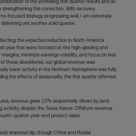
ombination of the promising first-quarter results and an
strengthening this conviction. With recovery
rns-focused strategy progressing well, I am extremely
livering yet another solid quarter.
eflecting the expected reduction in North America
 last year that were focused on the high-grading and
r margins, minimize earnings volatility, and focus on less
 of these divestitures, our global revenue was
nally lower activity in the Northern Hemisphere was fully
ing the effects of seasonality, the first quarter affirmed
.
itures, revenue grew 10% sequentially driven by land
 activity, despite the Texas freeze. Offshore revenue
fourth-quarter year-end product sales.
 usual seasonal dip, though China and Russia