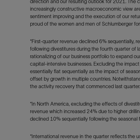
direction and our resulting outlook for 2021. The c
increasingly constructive macroeconomic view are 
sentiment improving and the execution of our retu
proud of the women and men of Schlumberger for de
“First-quarter revenue declined 6% sequentially, r
following divestitures during the fourth quarter of
rationalizing of our business portfolio to expand ou
capital-intensive businesses. Excluding the impact
essentially flat sequentially as the impact of seaso
offset by growth in multiple countries. Notwithstand
the activity recovery that commenced last quarter
“In North America, excluding the effects of divest
revenue which increased 24% due to higher drilling
declined 10% sequentially following the seasonal 
“International revenue in the quarter reflects the