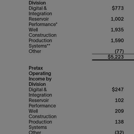
Division
Digital &
$773
Integration
Reservoir
1,002
Performance*
Well
1,935
Construction
Production
1,590
Systems**
Other
(77)
$5,223
Pretax
Operating
Income by
Division
Digital &
$247
Integration
Reservoir
102
Performance
Well
209
Construction
Production
138
Systems
Other
(32)