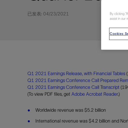
视图
探索更
探索更
探索更
已发表: 04/23/2021
By clicking “
石油和天然气行业持续创新
规模数字化
工业脱碳
扩展新能源体系
管理方式
气候行动
以人为本
关注自然
报告中心
新闻报道
洞察见解
新闻报道
案例分享
斯伦贝谢能源术语
斯伦贝谢概述
我们的业务
公司治理
健康、安全和环境
洞察见解
斯伦贝
储层表
建井
完井
生产
修井
即插即
一体化
油藏描
计划
钻井
生产
数据解
人工智
可持续
咨询服
Data Ce
甲烷排
减少明
碳捕获
地热
氢
锂
碳捕获
创造国
技术实
业务遍
领导团
斯伦贝
危品管
assist in our 
Infrastr
通过整个
储层表征
油藏描述
甲烷排放管理
地热
首席执行官与首席战略和可持续发
净零排放计划
创造国内价值
保护生物多样性
新闻报道
工业脱碳
IMAGE
以人为本
工业脱碳
道德与合规
培养底蕴深厚的斯伦贝谢安全文化
工业脱碳
地震
钻机与
完井
服务于
智能干
井筒完
一体化
数据分
油气田
钻井设
智能生
云端数
定制人
数字化
云端服
管理解
消减常
碳捕获
地热勘
清洁制
锂盐湖
碳捕获
教育推
且经济高
展官致辞
Cookies Se
建井
计划
减少明火燃烧
储能
脱碳作业
尊重人权
保护自然资源
高管演讲
油气创新
技术实力
规模数字化
董事会
我们的安全管理方法
油气创新
地面与
井口与
流体、
处理与
自动修
油管冲
一体化
经济计
勘探计
钻井施
生产运
本地数
人工智
低碳能
技术咨
消除非
碳运输
地热可
氢工艺
锂卤水
碳运输
净零排放
可持续发展治理
完井
钻井
碳捕获、利用与封存（CCUS）
氢
多元、平等、包容
实现循环性
专题与更新
新能源
业务遍布全球
扩展新能源体系
指导方针
人身安全及事故预防
新能源
储层测
钻井服
人工举
生产系
连续油
桥塞坐
地球化
经济计
资产表
物联网
油气田
提升火
碳封存
地热田
可持续
碳封存
利益相关者参与
生产
生产
锂
数字化
领导团队
石油和天然气行业持续创新
联系董事会
员工健康与福祉
数字化
岩石与
钻井液
油藏增
监测与
钢丝井
井筒重
地质学
工艺优
地震处
地热增
盐水技
一体化
供应链可持续发展
修井
数据解决方案
碳捕获、利用与封存（CCUS）
可持续发展
构建和谐地球家园
审计委员会
危品管理
可持续发展
油藏描
固井
压裂液
生产用
电缆井
封隔屏
地质力
维护计
井筒测
地热资
整合地下
健康，安全和环境（HSE）
少延误并
即插即弃
人工智能
数据中心基础设施解决方案
斯伦贝谢工友会
薪酬委员会
数据与
测量
地面与
油气田
海底修
无钻机
地球物
生产保
Q1 2021 Earnings Release, with Financial Tables
数据隐私与网络安全
Q1 2021 Earnings Conference Call Prepared Re
一体化项目
可持续发展与碳管理
提名和治理委员会
井筒测
数字化
中游服
抢修服
油气系
生产运
Q1 2021 Earnings Conference Call Transcript
(19
培训
边缘计算与物联网
能源、技术和创新委员会
经济软
快速生
井筒完
岩石物
(To view PDF files, get
Adobe Acrobat Reader
.)
咨询服务
财务委员会
电缆修
油藏工
Data Center Modular
地表井
储层描
Worldwide revenue was $5.2 billion
Infrastructure
数字井
International revenue was $4.2 billion and N
培训