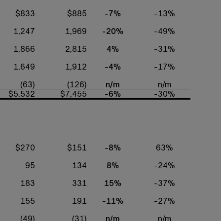
$833
$885
-7%
-13%
1,247
1,969
-20%
-49%
1,866
2,815
4%
-31%
1,649
1,912
-4%
-17%
(63)
(126)
n/m
n/m
$5,532
$7,455
-6%
-30%
$270
$151
-8%
63%
95
134
8%
-24%
183
331
15%
-37%
155
191
-11%
-27%
(49)
(31)
n/m
n/m