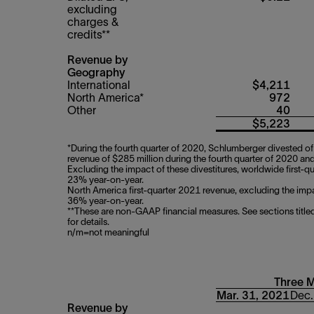
excluding
charges &
credits**
Revenue by
Geography
International
$4,211
North America*
972
Other
40
$5,223
*During the fourth quarter of 2020, Schlumberger divested o
revenue of $285 million during the fourth quarter of 2020 and 
Excluding the impact of these divestitures, worldwide first-q
23% year-on-year.
North America first-quarter 2021 revenue, excluding the impa
36% year-on-year.
**These are non-GAAP financial measures. See sections titled
for details.
n/m=not meaningful
Three 
Mar. 31, 2021
Dec.
Revenue by