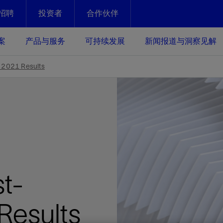
招聘
投资者
合作伙伴
Facebook
Email
案
产品与服务
可持续发展
新闻报道与洞察见解
化
恢复强化
 2021 Results
放资产整个生命周期的生产潜能
最大化您的投资回报 - 恢复更多
现、生产时间更长
运营
斯伦贝谢提速油气田开发
绩效实现下一阶段跨越式发展
获取更成熟的油气田储备，缩短新
发时间，并使油气田生产具有更长
井技术
动
心
谢概述
Tela代理式AI助手
以人为本
洞察见解
构建和谐地球家园
续的绩效表现
证的电动完井技术。更多选择，更
零路线图、帮助客户在作业运营中
贝谢的最新动态、故事和观点
由SLB研发的工程数智化AI软件
我们以人为本——尊重人权，建设
与世界各地的思想领袖一起步入能
致力于和谐地球家园的繁荣发展—
t-
核心可靠，信心之选
以及新能源和转型机遇指导着我们
更包容的工作场所，并努力实现积
候、人类与自然
目标
经济效益
谢企业数据性能
数据中心解决方案
Results
的数据收集、管理和智能解释来解
更快部署，更自信扩展
高水准绩效