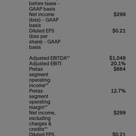
before taxes -
GAAP basis
Net income
$299
(loss) - GAAP
basis
Diluted EPS
$0.21
(loss per
share) - GAAP
basis
Adjusted EBITDA**
$1,049
Adjusted EBITDA margin**
20.1%
Pretax
$664
segment
operating
income**
Pretax
12.7%
segment
operating
margin**
Net income,
$299
excluding
charges &
credits**
Diluted EPS,
$0.21