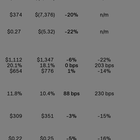
$374
$(7,376)
-20%
n/m
$0.27
$(5.32)
-22%
n/m
$1,112
$1,347
-6%
-22%
20.1%
18.1%
0 bps
203 bps
$654
$776
1%
-14%
11.8%
10.4%
88 bps
230 bps
$309
$351
-3%
-15%
$0.22
$0.25
-5%
-16%