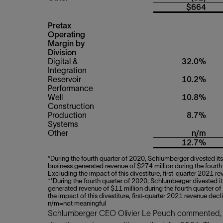
$664
Pretax
Operating
Margin by
Division
Digital &
32.0%
Integration
Reservoir
10.2%
Performance
Well
10.8%
Construction
Production
8.7%
Systems
Other
n/m
12.7%
*During the fourth quarter of 2020, Schlumberger divested i
business generated revenue of $274 million during the fourth 
Excluding the impact of this divestiture, first-quarter 2021
**During the fourth quarter of 2020, Schlumberger divested its 
generated revenue of $11 million during the fourth quarter of
the impact of this divestiture, first-quarter 2021 revenue d
n/m=not meaningful
Schlumberger CEO Olivier Le Peuch commented, “We