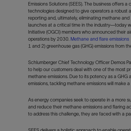
Emissions Solutions (SEES). The business offers a
technologies designed to give operators a robust a
reporting and, ultimately, eliminating methane and 
launches at a critical time in the industry—today
Initiative (OGCI) members who announced their ai
operations by 2030.
Methane and flare emissions
1 and 2) greenhouse gas (GHG) emissions from the
Schlumberger Chief Technology Officer Demos Paf
to help our customers deal with one of the most pr
methane emissions. Due to its potency as a GHG and
emissions, tackling methane emissions will make a s
As energy companies seek to operate in a more sus
and reduce their methane emissions and flaring act
to address this challenge, they are faced with a 
SEES delivers a holistic approach to enable opera