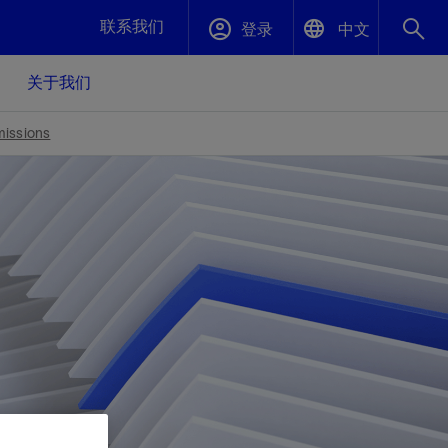
联系我们
登录
中文
关于我们
English
封堵与弃井
missions
中文(中国)
、更快变
高效封堵弃井，确保井筒完整性
斯伦贝谢绩效保障
油气田开
重新定义可实现的系统级优化目标
久、可持
数据中心基础设施解决方案
关注自然
重大活动
更多元、
源的未来
—为了气
模块化数据中心基础设施，预先在外地预制
我们确定了对我们的运营至关重要的三个关
近距离了解我们的各项活动
极的社会
并运送到现场即可安装——部署时间最多可
键领域：生物多样性、水资源和循环性
压缩40%
斯伦贝谢利用地热能源
挖掘地球的热能作为可信赖、可持续的资源