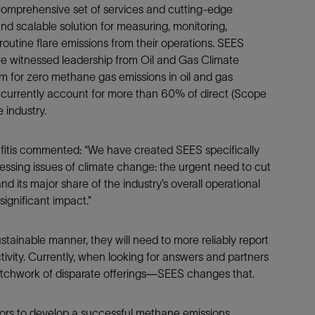
 comprehensive set of services and cutting-edge
防砂
nd scalable solution for measuring, monitoring,
射孔
routine flare emissions from their operations. SEES
 we witnessed leadership from Oil and Gas Climate
油藏隔离阀
m for zero methane gas emissions in oil and gas
完井附件
currently account for more than 60% of direct (Scope
 industry.
itis commented: “We have created SEES specifically
essing issues of climate change: the urgent need to cut
 its major share of the industry’s overall operational
ignificant impact.”
tainable manner, they will need to more reliably report
ivity. Currently, when looking for answers and partners
patchwork of disparate offerings—SEES changes that.
tors to develop a successful methane emissions