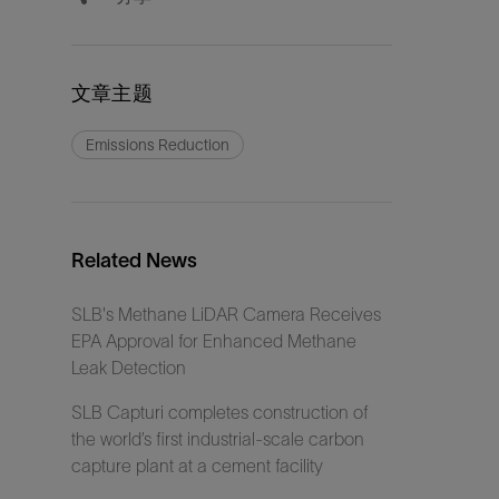
文章主题
Emissions Reduction
Related News
SLB's Methane LiDAR Camera Receives
EPA Approval for Enhanced Methane
Leak Detection
SLB Capturi completes construction of
the world’s first industrial-scale carbon
capture plant at a cement facility