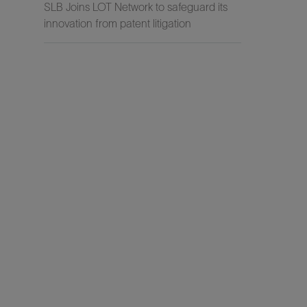
SLB Joins LOT Network to safeguard its
innovation from patent litigation