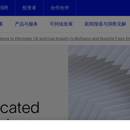
招聘
投资者
合作伙伴
Facebook
Email
案
产品与服务
可持续发展
新闻报道与洞察见解
化
恢复强化
ss to Eliminate Oil and Gas Industry’s Methane and Routine Flare E
放资产整个生命周期的生产潜能
最大化您的投资回报 - 恢复更多
现、生产时间更长
运营
斯伦贝谢提速油气田开发
绩效实现下一阶段跨越式发展
获取更成熟的油气田储备，缩短新
发时间，并使油气田生产具有更长
井技术
动
心
谢概述
Tela代理式AI助手
以人为本
洞察见解
构建和谐地球家园
续的绩效表现
证的电动完井技术。更多选择，更
零路线图、帮助客户在作业运营中
贝谢的最新动态、故事和观点
由SLB研发的工程数智化AI软件
我们以人为本——尊重人权，建设
与世界各地的思想领袖一起步入能
致力于和谐地球家园的繁荣发展—
icated
核心可靠，信心之选
以及新能源和转型机遇指导着我们
更包容的工作场所，并努力实现积
候、人类与自然
目标
经济效益
谢企业数据性能
数据中心解决方案
minate
的数据收集、管理和智能解释来解
更快部署，更自信扩展
高水准绩效