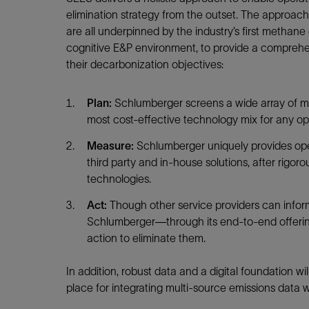
elimination strategy from the outset. The approac
are all underpinned by the industry’s first methane 
cognitive E&P environment, to provide a comprehen
their decarbonization objectives:
Plan:
Schlumberger screens a wide array of m
most cost-effective technology mix for any ope
Measure:
Schlumberger uniquely provides opera
third party and in-house solutions, after rig
technologies.
Act:
Though other service providers can infor
Schlumberger—through its end-to-end offering
action to eliminate them.
In addition, robust data and a digital foundation wi
place for integrating multi-source emissions data w