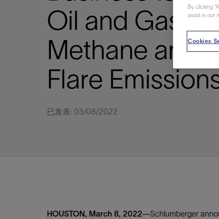
By clicking “
视图
探索更
探索更
探索更
Oil and Gas Ind
assist in our 
石油和天然气行业持续创新
规模数字化
工业脱碳
扩展新能源体系
管理方式
气候行动
以人为本
关注自然
报告中心
新闻报道
洞察见解
新闻报道
案例分享
斯伦贝谢能源术语
斯伦贝谢概述
我们的业务
公司治理
健康、安全和环境
洞察见解
斯伦贝
储层表
建井
完井
生产
修井
即插即
一体化
油藏描
计划
钻井
生产
数据解
人工智
可持续
咨询服
Data Ce
甲烷排
减少明
碳捕获
地热
氢
锂
碳捕获
创造国
技术实
业务遍
领导团
斯伦贝
危品管
Infrastr
Methane and R
Cookies Se
通过整个
储层表征
油藏描述
甲烷排放管理
地热
首席执行官与首席战略和可持续发
净零排放计划
创造国内价值
保护生物多样性
新闻报道
工业脱碳
IMAGE
以人为本
工业脱碳
道德与合规
培养底蕴深厚的斯伦贝谢安全文化
工业脱碳
地震
钻机与
完井
服务于
智能干
井筒完
一体化
数据分
油气田
钻井设
智能生
云端数
定制人
数字化
云端服
管理解
消减常
碳捕获
地热勘
清洁制
锂盐湖
碳捕获
教育推
且经济高
展官致辞
建井
计划
减少明火燃烧
储能
脱碳作业
尊重人权
保护自然资源
高管演讲
油气创新
技术实力
规模数字化
董事会
我们的安全管理方法
油气创新
地面与
井口与
流体、
处理与
自动修
油管冲
一体化
经济计
勘探计
钻井施
生产运
本地数
人工智
低碳能
技术咨
消除非
碳运输
地热可
氢工艺
锂卤水
碳运输
净零排放
Flare Emission
可持续发展治理
完井
钻井
碳捕获、利用与封存（CCUS）
氢
多元、平等、包容
实现循环性
专题与更新
新能源
业务遍布全球
扩展新能源体系
指导方针
人身安全及事故预防
新能源
储层测
钻井服
人工举
生产系
连续油
桥塞坐
地球化
经济计
资产表
物联网
油气田
提升火
碳封存
地热田
可持续
碳封存
利益相关者参与
生产
生产
锂
数字化
领导团队
石油和天然气行业持续创新
联系董事会
员工健康与福祉
数字化
岩石与
钻井液
油藏增
监测与
钢丝井
井筒重
地质学
工艺优
地震处
地热增
盐水技
一体化
供应链可持续发展
修井
数据解决方案
碳捕获、利用与封存（CCUS）
可持续发展
构建和谐地球家园
审计委员会
危品管理
可持续发展
油藏描
固井
压裂液
生产用
电缆井
封隔屏
地质力
维护计
井筒测
地热资
整合地下
已发表: 03/08/2022
健康，安全和环境（HSE）
少延误并
即插即弃
人工智能
数据中心基础设施解决方案
斯伦贝谢工友会
薪酬委员会
数据与
测量
地面与
油气田
海底修
无钻机
地球物
生产保
数据隐私与网络安全
一体化项目
可持续发展与碳管理
提名和治理委员会
井筒测
数字化
中游服
抢修服
油气系
生产运
培训
边缘计算与物联网
能源、技术和创新委员会
经济软
快速生
井筒完
岩石物
咨询服务
财务委员会
电缆修
油藏工
Data Center Modular
地表井
储层描
Infrastructure
数字井
培训
HOUSTON, March 8, 2022—
Schlumberger annou