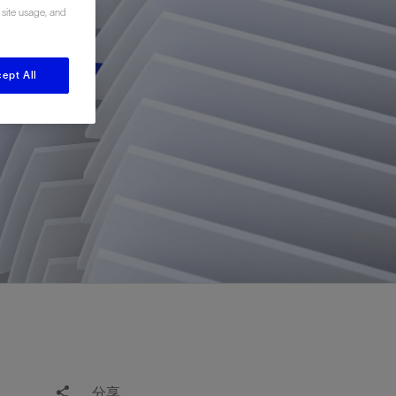
 site usage, and
视图
探索更多
探索更多
斯伦贝谢减少碳足迹
营中的甲
通过实用的、经过量化验证的解决方案来减
ept All
务
少碳排放和对环境的影响
与验
与验
液
分享