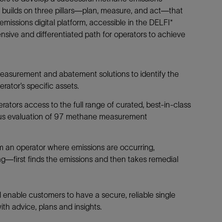
h builds on three pillars—plan, measure, and act—that
emissions digital platform, accessible in the DELFI*
sive and differentiated path for operators to achieve
easurement and abatement solutions to identify the
rator’s specific assets.
tors access to the full range of curated, best-in-class
orous evaluation of 97 methane measurement
m an operator where emissions are occurring,
—first finds the emissions and then takes remedial
ll enable customers to have a secure, reliable single
ith advice, plans and insights.