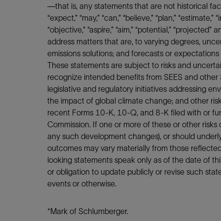
—that is, any statements that are not historical f
“expect,” “may,” “can,” “believe,” “plan,” “estimate,” “int
“objective,” “aspire,” “aim,” “potential,” “projected
address matters that are, to varying degrees, unc
emissions solutions; and forecasts or expectations
These statements are subject to risks and uncertainti
recognize intended benefits from SEES and other Sc
legislative and regulatory initiatives addressing en
the impact of global climate change; and other ris
recent Forms 10-K, 10-Q, and 8-K filed with or fu
Commission. If one or more of these or other risks
any such development changes), or should underlyi
outcomes may vary materially from those reflected
looking statements speak only as of the date of th
or obligation to update publicly or revise such sta
events or otherwise.
*Mark of Schlumberger.