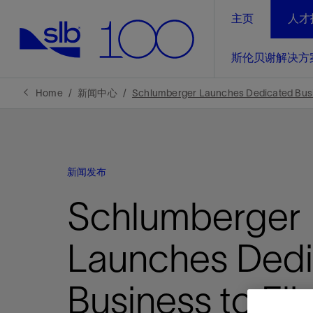
主页
人才
LinkedIn
斯伦贝谢解决方
精选内容
精选内容
精选内容
精选内容
斯伦贝谢解决方案
产品与服务
可持续发展
新闻报道与洞察见解
关于我们
生产优
Home
新闻中心
Schlumberger Launches Dedicated Busine
全方位释
地球问题，全球解决方案，分地部署
石油和天然气行业持续创新
管理方式
新闻报道
斯伦贝谢概述
规模数字化
气候行动
洞察见解
我们的业务
新闻发布
数字化
工业脱碳
以人为本
新闻报道
公司治理
推动运营
Schlumberger
案例分享
扩展新能源体系
关注自然
健康、安全和环境
电动完
气候行
新闻中
斯伦贝
经实际验
我们的净
探索斯伦
斯伦贝谢能源术语
报告中心
洞察见解
Launches Ded
强成效。
进行脱碳
实现战略
斯伦贝
Business to Eli
通过先进
锁业务的