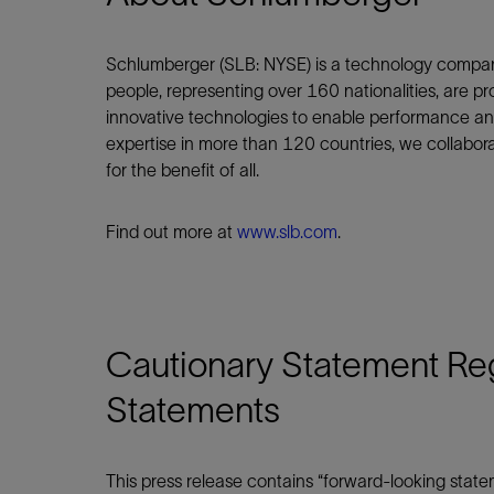
Schlumberger (SLB: NYSE) is a technology compan
people, representing over 160 nationalities, are pr
innovative technologies to enable performance and 
expertise in more than 120 countries, we collabor
for the benefit of all.
Find out more at
www.slb.com
.
Cautionary Statement Re
Statements
This press release contains “forward-looking state