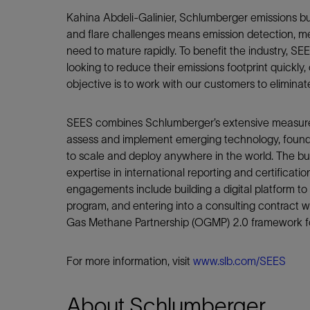
Kahina Abdeli-Galinier, Schlumberger emissions b
and flare challenges means emission detection, 
need to mature rapidly. To benefit the industry, SE
looking to reduce their emissions footprint quickly, 
objective is to work with our customers to elimin
SEES combines Schlumberger’s extensive measurem
assess and implement emerging technology, foundati
to scale and deploy anywhere in the world. The b
expertise in international reporting and certifica
engagements include building a digital platform to
program, and entering into a consulting contract 
Gas Methane Partnership (OGMP) 2.0 framework f
For more information, visit
www.slb.com/SEES
About Schlumberger