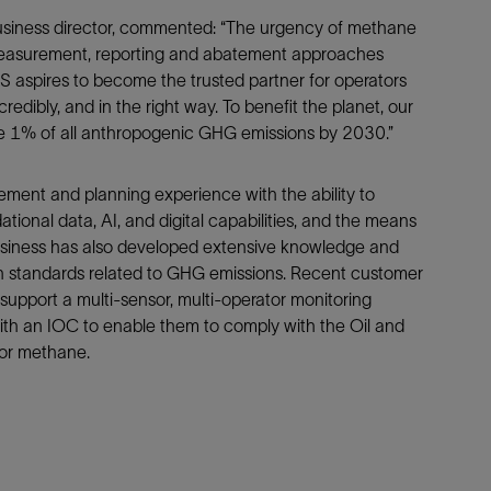
usiness director, commented: “The urgency of methane
measurement, reporting and abatement approaches
ES aspires to become the trusted partner for operators
credibly, and in the right way. To benefit the planet, our
ate 1% of all anthropogenic GHG emissions by 2030.”
ent and planning experience with the ability to
onal data, AI, and digital capabilities, and the means
usiness has also developed extensive knowledge and
tion standards related to GHG emissions. Recent customer
 support a multi-sensor, multi-operator monitoring
with an IOC to enable them to comply with the Oil and
or methane.