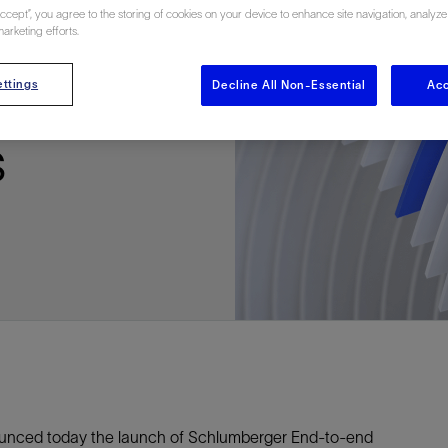
Accept”, you agree to the storing of cookies on your device to enhance site navigation, analyze
多
多
多
视图
探索更多
探索更多
探索更多
ustry’s
marketing efforts.
谢碳捕获与封存
征
弃
项目
述
决方案
能
发展与碳管理
务
nter Modular
放管理
火燃烧
、利用与封存（CCUS）
、利用与封存（CCUS）
内价值
力
布全球
队
谢工友会
理
斯伦贝谢消除甲烷排放
地震
地面与井下测井
储层测试
岩石与流体分析
油藏描述软件
数据与分析软件
井筒测井解释
经济软件
钻机与钻机设备
井口与采油树系统
钻井服务
钻井液解决方案、系统及产品
固井
测量
数字化钻井软件
完井
流体、固井与工具
人工举升
油藏增产服务
压裂液输送系统
地面与井下测井
服务于产能绩效的数字化
处理与分离
生产系统
监测与监控
生产用化学品与服务
油气田开发与生产软件
中游服务
快速生产响应解决方案
智能干预
自动修井
连续油管作业
钢丝井干预
电缆井干预
海底修井
抢修服务
井筒完整性评估
电缆修井
地表井测试
井筒完整性评估
油管冲孔和切割
桥塞坐封和取出
井筒重入问题
封隔屏障材料
无钻机弃井解决方案
一体化开发
一体化生产
数据分析
经济计划
地球化学
地质学
地质力学
地球物理
油气系统
岩石物理
油藏工程
储层描述
数字井筒解决方案
油气田发展计划
勘探计划
经济计划
钻井设计
钻井施工
智能生产工作室
生产运营
资产表现
工艺优化
维护计划
生产保障
生产运营数据
云端数据解决方案
本地数据解决方案
定制人工智能解决方案
人工智能与分析
物联网尖端人工智能
数字化碳捕集与碳封存利用
低碳能源
云端服务
技术咨询
油气田咨询服务
地震处理及解释服务
井筒测井解析
管理解决方案与服务
消减常规火炬
消除非常规火炬
提升火炬内燃效率
碳捕获与加工
碳运输
碳封存
地热勘探
地热可行性
地热田开发
地热增产
地热资源一体化开发
清洁制氢技术
氢工艺建模
锂盐湖资源建模
锂卤水盆地资源报告
可持续锂生产
盐水技术质量计算器
碳捕获与加工
碳运输
碳封存
教育推广
ucture
outine
ttings
CCUS价值链中灵活、可靠、协作
为了更好的明天，努力消除作业运
Decline All Non-Essential
Acc
钻机设备
产能绩效的数字化
预
整性评估
开发
析
发展计划
计
产工作室
据解决方案
工智能解决方案
碳捕集与碳封存利用
务
决方案与服务
规火炬
与加工
探
氢技术
资源建模
与加工
广
井下地震
快速解释成果
地面试井
储层实验室
数据分析
解释与设计
控压钻井设备
钻头
钻井液添加剂
固井质量评估
随钻测井
电气完井
完井盐水
矿井排水的人工提升系统
智能压裂
录井
面向过程系统性能的数字化服
人工举升
电缆套管测井
设备完整性
生产保障
机器人自主检查
电动井下CT控制系统
数字化钢丝作业
电缆爬行器
海底服务联盟
套管维修
双管柱封隔评价
爆炸油管切割
数字钢丝干预作业
电缆动力干预作业
弃井固井
海底联合作业
井眼地质分析
地下顾问
举升优化
设备健康及可靠性
生产分析
数据科学
企业级数据管理
量身定制的解决方案
云端解决方案与设计
油气藏模拟及应用
光学气体成像相机
气体处理系统
加工、压缩与流动保障软件
碳封存场地评估
地热场地评估
地热场地评估
地热储层数值模拟
Smackover 游戏
气体处理系统
加工、压缩与流动保障软件
碳封存场地评估
效的解决方案，加速帮助客户实现
烷排放和明火燃烧
井下测井
采油树系统
固井与工具
分离
井
孔和切割
生产
划
划
工
营
据解决方案
能与分析
源
询
常规火炬
行性
建模
盆地资源报告
地震处理软件
自动测井平台
无明火试油及清井
岩心分析
数据管理
实时作业
控压钻井服务
定向钻井
钻井液模拟软件
固井软件
随钻测量
流量控制设备
盐水置换
智能电梯
压裂与返排设备
电缆裸眼测井
生产设施
阀门与执行器
地面试油
流动保障
生产作业
设备监控与优化
实时井下盘管作业服务
钢丝机械化作业
电缆修井
油气田寿命修井服务
安全阀修复
超声波固井质量评估
数字钢丝干预作业
钢丝机械干预作业
连续油管机械干预作业
无钻机开放水域弃井作业
测井解释评价
完整性管理
管道完整性
生产顾问
数据管理
生产数据管理系统
数据过渡与数据管理
钻井服务
甲烷增值转化咨询
先进的碳捕获
水平泵送系统
碳封存注入作业、测量、监测
地热地球物理分析
地热勘探钻探
地热建井
先进的碳捕获
水平泵送系统
碳封存注入作业、测量、监测
s
证
证
试
务
升
统
管作业
封和取出
学
划
现
尖端人工智能
咨询服务
炬内燃效率
开发
锂生产
地震数据库
自动井筒完整性测井
井下储层试油
移动分析解决方案
控压设备
测距与拦截服务
水平定向钻井，矿井和注水井
漏失
地面测井
多边机构
修井液
喷气升力
压裂服务
电缆套管测井
油处理
安全系统
地面多相流计量
生产优化
计量
压裂
电缆射孔
水下坐落管柱
提高生产
水泥胶结测井仪器
机械开槽割刀
现场安全顾问
现场执行及检查
流动保障建模
工区数据管理
云端运营
钻井碳排放管理
甲烷业务咨询
数据驱动提效服务
碳运输阀
地热勘探
地热试井
地热完井
数据驱动提效服务
碳运输阀
碳封存井设计与建设
碳封存井设计与建设
流体分析
解决方案、系统及产品
产服务
监控
干预
入问题
化
理及解释服务
产
术质量计算器
地震数据处理
随钻测井
返排试油
流体分析
钻机设备
扩眼
非水基钻井液
泥浆驱替和隔离液
陀螺测斜服务
实时光纤解释与分析
钻井液
优化人工举升
酸化服务
数字化钢丝作业
采出水处理
节流阀
计量与自动化系统
天然气净化
阀门和执行机构
射孔
电缆套管测井
无隔水套管弃井作业
抢险防砂
高分辨率双井径
机械油管割刀
碳减排顾问
生产潜力挖掘
数据可视化分析
流动保障解决方案
甲烷数字化平台
加工、压缩与流动保障软件
管道化学品及服务
地热勘探钻探
地热储层数值模拟
加工、压缩与流动保障软件
管道化学品及服务
能源解决方案
制造与规模化
碳封存监管许可
碳封存监管许可
述软件
输送系统
化学品与服务
干预
障材料
学
划
井解析
源一体化开发
随钻地震解决方案
光纤测井解决方案
井筒完整性评估
井下流体分析
井筒建设
钻具组合
水基钻井液解决方案
无水泥固井体系
示踪技术
泥饼破碎机
卧式地面泵
水资源管理
过钻杆测井服务
水处理
注水泵
深水化工
管道完整性
测井
管道修复
模块化注入系统
管材切割和管材回收
电磁波套管扫描仪
设备连接
生产洞察
地质力学
甲烷激光雷达相机
地热储层特征描述
、井筒和设施规划，最大限度地减
为复杂行业提供定制化的制造能力
控制成本。
分析软件
井下测井
开发与生产软件
井
弃井解决方案
理
障
地震波成像处理
智能地层评估
试油设计与解释
追踪技术
固控与岩屑管理
井筒清洁工具
完井液
自适应水泥系统
完井软件
固井服务
电潜泵
油田增产优化
分布式光纤测量
气体处理
石油和天然气缓蚀剂
多相流计量
增产与控水
结构地质学
甲烷单点浓度测量仪
地热尽职调查
井解释
钻井软件
务
务
统
营数据
电缆裸眼测井
储层取样
固控与岩屑管理
CemCRETE 固井技术
完井封隔器
过滤
螺杆泵
固体管理
生产化学性能的数字服务
管道泵
地面设备
件
产响应解决方案
整性评估
理
电缆套管测井
无线遥测
深水固井
智能完井
钻井液漏失控制
电动潜水螺杆泵系统
运营优化服务
中游软件
修井工具与解决方案
井
程
录井
气体迁移控制
压裂桥塞和滑套
封隔液
柱塞提升
作业支持
测试
述
岩屑分析
废弃井固井
永久监控
井筒清洁工具
抽油机
新技术试点
筒解决方案
数字化钢丝作业
井下安全阀
气举
设施规划软件
nced today the launch of Schlumberger End-to-end
追踪技术
尾管挂
供电系统与电缆