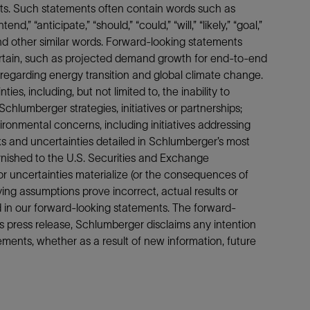
acts. Such statements often contain words such as
end,” “anticipate,” “should,” “could,” “will,” “likely,” “goal,”
” and other similar words. Forward-looking statements
ertain, such as projected demand growth for end-to-end
 regarding energy transition and global climate change.
es, including, but not limited to, the inability to
hlumberger strategies, initiatives or partnerships;
vironmental concerns, including initiatives addressing
ks and uncertainties detailed in Schlumberger’s most
rnished to the U.S. Securities and Exchange
 or uncertainties materialize (or the consequences of
ng assumptions prove incorrect, actual results or
 in our forward-looking statements. The forward-
is press release, Schlumberger disclaims any intention
tements, whether as a result of new information, future