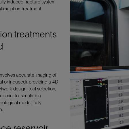
lly induced fracture system
防砂
stimulation treatment
射孔
油藏隔离阀
tion treatments
完井附件
d
involves accurate imaging of
al or induced), providing a 4D
twork design, tool selection,
seismic-to-simulation
eological model, fully
a.
ce reservoir