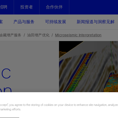
招聘
投资者
合作伙伴
Facebook
Email
案
产品与服务
可持续发展
新闻报道与洞察见解
化
恢复强化
油藏增产服务
油田增产优化
Microseismic Interpretation
放资产整个生命周期的生产潜能
最大化您的投资回报 - 恢复更多
现、生产时间更长
ic
运营
斯伦贝谢提速油气田开发
绩效实现下一阶段跨越式发展
获取更成熟的油气田储备，缩短新
发时间，并使油气田生产具有更长
井技术
动
心
谢概述
Tela代理式AI助手
以人为本
洞察见解
构建和谐地球家园
on
续的绩效表现
证的电动完井技术。更多选择，更
零路线图、帮助客户在作业运营中
贝谢的最新动态、故事和观点
由SLB研发的工程数智化AI软件
我们以人为本——尊重人权，建设
与世界各地的思想领袖一起步入能
致力于和谐地球家园的繁荣发展—
核心可靠，信心之选
以及新能源和转型机遇指导着我们
更包容的工作场所，并努力实现积
候、人类与自然
目标
经济效益
谢企业数据性能
数据中心解决方案
Accept”, you agree to the storing of cookies on your device to enhance site navigation, analyze
roseismic
marketing efforts.
的数据收集、管理和智能解释来解
更快部署，更自信扩展
高水准绩效