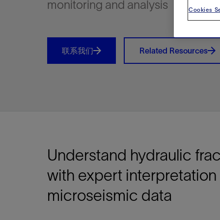
monitoring and analysis
视图
探索更
探索更
探索更
Cookies Se
石油和天然气行业持续创新
规模数字化
工业脱碳
扩展新能源体系
管理方式
气候行动
以人为本
关注自然
报告中心
新闻报道
洞察见解
新闻报道
案例分享
斯伦贝谢能源术语
斯伦贝谢概述
我们的业务
公司治理
健康、安全和环境
洞察见解
斯伦贝
储层表
建井
完井
生产
修井
即插即
一体化
油藏描
计划
钻井
生产
数据解
人工智
可持续
咨询服
Data Ce
甲烷排
减少明
碳捕获
地热
氢
锂
碳捕获
创造国
技术实
业务遍
领导团
斯伦贝
危品管
Infrastr
通过整个
储层表征
油藏描述
甲烷排放管理
地热
首席执行官与首席战略和可持续发
净零排放计划
创造国内价值
保护生物多样性
新闻报道
工业脱碳
IMAGE
以人为本
工业脱碳
道德与合规
培养底蕴深厚的斯伦贝谢安全文化
工业脱碳
地震
钻机与
完井
服务于
智能干
井筒完
一体化
数据分
油气田
钻井设
智能生
云端数
定制人
数字化
云端服
管理解
消减常
碳捕获
地热勘
清洁制
锂盐湖
碳捕获
教育推
联系我们
Related Resources
且经济高
展官致辞
建井
计划
减少明火燃烧
储能
脱碳作业
尊重人权
保护自然资源
高管演讲
油气创新
技术实力
规模数字化
董事会
我们的安全管理方法
油气创新
地面与
井口与
流体、
处理与
自动修
油管冲
一体化
经济计
勘探计
钻井施
生产运
本地数
人工智
低碳能
技术咨
消除非
碳运输
地热可
氢工艺
锂卤水
碳运输
净零排放
可持续发展治理
完井
钻井
碳捕获、利用与封存（CCUS）
氢
多元、平等、包容
实现循环性
专题与更新
新能源
业务遍布全球
扩展新能源体系
指导方针
人身安全及事故预防
新能源
储层测
钻井服
人工举
生产系
连续油
桥塞坐
地球化
经济计
资产表
物联网
油气田
提升火
碳封存
地热田
可持续
碳封存
利益相关者参与
生产
生产
锂
数字化
领导团队
石油和天然气行业持续创新
联系董事会
员工健康与福祉
数字化
岩石与
钻井液
油藏增
监测与
钢丝井
井筒重
地质学
工艺优
地震处
地热增
盐水技
一体化
供应链可持续发展
修井
数据解决方案
碳捕获、利用与封存（CCUS）
可持续发展
构建和谐地球家园
审计委员会
危品管理
可持续发展
油藏描
固井
压裂液
生产用
电缆井
封隔屏
地质力
维护计
井筒测
地热资
整合地下
健康，安全和环境（HSE）
少延误并
即插即弃
人工智能
数据中心基础设施解决方案
斯伦贝谢工友会
薪酬委员会
数据与
测量
地面与
油气田
海底修
无钻机
地球物
生产保
数据隐私与网络安全
一体化项目
可持续发展与碳管理
提名和治理委员会
井筒测
数字化
中游服
抢修服
油气系
生产运
Understand hydraulic frac
培训
边缘计算与物联网
能源、技术和创新委员会
经济软
快速生
井筒完
岩石物
咨询服务
财务委员会
电缆修
油藏工
with expert interpretation
Data Center Modular
地表井
储层描
microseismic data
Infrastructure
数字井
培训