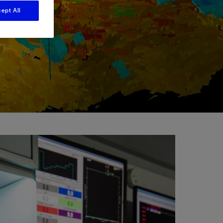
视图
探索更多
探索更多
ept All
斯伦贝谢减少碳足迹
营中的甲
通过实用的、经过量化验证的解决方案来减
务
少碳排放和对环境的影响
与验
与验
液