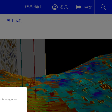
联系我们
登录
中文
关于我们
English
封堵与弃井
中文(中国)
、更快变
高效封堵弃井，确保井筒完整性
斯伦贝谢绩效保障
油气田开
重新定义可实现的系统级优化目标
久、可持
数据中心基础设施解决方案
关注自然
重大活动
更多元、
源的未来
—为了气
模块化数据中心基础设施，预先在外地预制
我们确定了对我们的运营至关重要的三个关
近距离了解我们的各项活动
极的社会
并运送到现场即可安装——部署时间最多可
键领域：生物多样性、水资源和循环性
压缩40%
斯伦贝谢利用地热能源
 site usage, and
挖掘地球的热能作为可信赖、可持续的资源