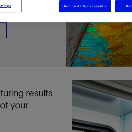
多
多
多
视图
探索更多
探索更多
探索更多
ttings
Decline All Non-Essential
Acc
谢碳捕获与封存
征
弃
项目
述
决方案
能
发展与碳管理
务
nter Modular
放管理
火燃烧
、利用与封存（CCUS）
、利用与封存（CCUS）
内价值
力
布全球
队
谢工友会
理
斯伦贝谢消除甲烷排放
地震
地面与井下测井
储层测试
岩石与流体分析
油藏描述软件
数据与分析软件
井筒测井解释
经济软件
钻机与钻机设备
井口与采油树系统
钻井服务
钻井液解决方案、系统及产品
固井
测量
数字化钻井软件
完井
流体、固井与工具
人工举升
油藏增产服务
压裂液输送系统
地面与井下测井
服务于产能绩效的数字化
处理与分离
生产系统
监测与监控
生产用化学品与服务
油气田开发与生产软件
中游服务
快速生产响应解决方案
智能干预
自动修井
连续油管作业
钢丝井干预
电缆井干预
海底修井
抢修服务
井筒完整性评估
电缆修井
地表井测试
井筒完整性评估
油管冲孔和切割
桥塞坐封和取出
井筒重入问题
封隔屏障材料
无钻机弃井解决方案
一体化开发
一体化生产
数据分析
经济计划
地球化学
地质学
地质力学
地球物理
油气系统
岩石物理
油藏工程
储层描述
数字井筒解决方案
油气田发展计划
勘探计划
经济计划
钻井设计
钻井施工
智能生产工作室
生产运营
资产表现
工艺优化
维护计划
生产保障
生产运营数据
云端数据解决方案
本地数据解决方案
定制人工智能解决方案
人工智能与分析
物联网尖端人工智能
数字化碳捕集与碳封存利用
低碳能源
云端服务
技术咨询
油气田咨询服务
地震处理及解释服务
井筒测井解析
管理解决方案与服务
消减常规火炬
消除非常规火炬
提升火炬内燃效率
碳捕获与加工
碳运输
碳封存
地热勘探
地热可行性
地热田开发
地热增产
地热资源一体化开发
清洁制氢技术
氢工艺建模
锂盐湖资源建模
锂卤水盆地资源报告
可持续锂生产
盐水技术质量计算器
碳捕获与加工
碳运输
碳封存
教育推广
ucture
CCUS价值链中灵活、可靠、协作
为了更好的明天，努力消除作业运
钻机设备
产能绩效的数字化
预
整性评估
开发
析
发展计划
计
产工作室
据解决方案
工智能解决方案
碳捕集与碳封存利用
务
决方案与服务
规火炬
与加工
探
氢技术
资源建模
与加工
广
井下地震
快速解释成果
地面试井
储层实验室
数据分析
解释与设计
控压钻井设备
钻头
钻井液添加剂
固井质量评估
随钻测井
电气完井
完井盐水
矿井排水的人工提升系统
智能压裂
录井
面向过程系统性能的数字化服
人工举升
电缆套管测井
设备完整性
生产保障
机器人自主检查
电动井下CT控制系统
数字化钢丝作业
电缆爬行器
海底服务联盟
套管维修
双管柱封隔评价
爆炸油管切割
数字钢丝干预作业
电缆动力干预作业
弃井固井
海底联合作业
井眼地质分析
地下顾问
举升优化
设备健康及可靠性
生产分析
数据科学
企业级数据管理
量身定制的解决方案
云端解决方案与设计
油气藏模拟及应用
光学气体成像相机
气体处理系统
加工、压缩与流动保障软件
碳封存场地评估
地热场地评估
地热场地评估
地热储层数值模拟
Smackover 游戏
气体处理系统
加工、压缩与流动保障软件
碳封存场地评估
效的解决方案，加速帮助客户实现
烷排放和明火燃烧
井下测井
采油树系统
固井与工具
分离
井
孔和切割
生产
划
划
工
营
据解决方案
能与分析
源
询
常规火炬
行性
建模
盆地资源报告
地震处理软件
自动测井平台
无明火试油及清井
岩心分析
数据管理
实时作业
控压钻井服务
定向钻井
钻井液模拟软件
固井软件
随钻测量
流量控制设备
盐水置换
智能电梯
压裂与返排设备
电缆裸眼测井
生产设施
阀门与执行器
地面试油
流动保障
生产作业
设备监控与优化
实时井下盘管作业服务
钢丝机械化作业
电缆修井
油气田寿命修井服务
安全阀修复
超声波固井质量评估
数字钢丝干预作业
钢丝机械干预作业
连续油管机械干预作业
无钻机开放水域弃井作业
测井解释评价
完整性管理
管道完整性
生产顾问
数据管理
生产数据管理系统
数据过渡与数据管理
钻井服务
甲烷增值转化咨询
先进的碳捕获
水平泵送系统
碳封存注入作业、测量、监测
地热地球物理分析
地热勘探钻探
地热建井
先进的碳捕获
水平泵送系统
碳封存注入作业、测量、监测
证
证
试
务
升
统
管作业
封和取出
学
划
现
尖端人工智能
咨询服务
炬内燃效率
开发
锂生产
地震数据库
自动井筒完整性测井
井下储层试油
移动分析解决方案
控压设备
测距与拦截服务
水平定向钻井，矿井和注水井
漏失
地面测井
多边机构
修井液
喷气升力
压裂服务
电缆套管测井
油处理
安全系统
地面多相流计量
生产优化
计量
压裂
电缆射孔
水下坐落管柱
提高生产
水泥胶结测井仪器
机械开槽割刀
现场安全顾问
现场执行及检查
流动保障建模
工区数据管理
云端运营
钻井碳排放管理
甲烷业务咨询
数据驱动提效服务
碳运输阀
地热勘探
地热试井
地热完井
数据驱动提效服务
碳运输阀
碳封存井设计与建设
碳封存井设计与建设
流体分析
解决方案、系统及产品
产服务
监控
干预
入问题
化
理及解释服务
产
术质量计算器
地震数据处理
随钻测井
返排试油
流体分析
钻机设备
扩眼
非水基钻井液
泥浆驱替和隔离液
陀螺测斜服务
实时光纤解释与分析
钻井液
优化人工举升
酸化服务
数字化钢丝作业
采出水处理
节流阀
计量与自动化系统
天然气净化
阀门和执行机构
射孔
电缆套管测井
无隔水套管弃井作业
抢险防砂
高分辨率双井径
机械油管割刀
碳减排顾问
生产潜力挖掘
数据可视化分析
流动保障解决方案
甲烷数字化平台
加工、压缩与流动保障软件
管道化学品及服务
地热勘探钻探
地热储层数值模拟
加工、压缩与流动保障软件
管道化学品及服务
能源解决方案
制造与规模化
碳封存监管许可
碳封存监管许可
述软件
输送系统
化学品与服务
干预
障材料
学
划
井解析
源一体化开发
随钻地震解决方案
光纤测井解决方案
井筒完整性评估
井下流体分析
井筒建设
钻具组合
水基钻井液解决方案
无水泥固井体系
示踪技术
泥饼破碎机
卧式地面泵
水资源管理
过钻杆测井服务
水处理
注水泵
深水化工
管道完整性
测井
管道修复
模块化注入系统
管材切割和管材回收
电磁波套管扫描仪
设备连接
生产洞察
地质力学
甲烷激光雷达相机
地热储层特征描述
、井筒和设施规划，最大限度地减
为复杂行业提供定制化的制造能力
控制成本。
分析软件
井下测井
开发与生产软件
井
弃井解决方案
理
障
地震波成像处理
智能地层评估
试油设计与解释
追踪技术
固控与岩屑管理
井筒清洁工具
完井液
自适应水泥系统
完井软件
固井服务
电潜泵
油田增产优化
分布式光纤测量
气体处理
石油和天然气缓蚀剂
多相流计量
增产与控水
结构地质学
甲烷单点浓度测量仪
地热尽职调查
井解释
钻井软件
务
务
统
营数据
电缆裸眼测井
储层取样
固控与岩屑管理
CemCRETE 固井技术
完井封隔器
过滤
螺杆泵
固体管理
生产化学性能的数字服务
管道泵
地面设备
turing results
件
产响应解决方案
整性评估
理
电缆套管测井
无线遥测
深水固井
智能完井
钻井液漏失控制
电动潜水螺杆泵系统
运营优化服务
中游软件
修井工具与解决方案
井
程
录井
气体迁移控制
压裂桥塞和滑套
封隔液
柱塞提升
作业支持
 of your
测试
述
岩屑分析
废弃井固井
永久监控
井筒清洁工具
抽油机
新技术试点
筒解决方案
数字化钢丝作业
井下安全阀
气举
设施规划软件
追踪技术
尾管挂
供电系统与电缆