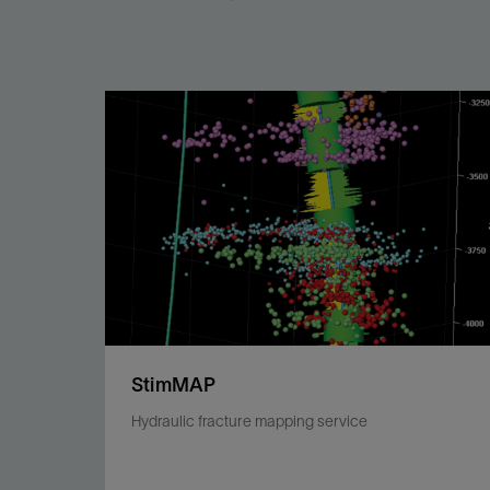
StimMAP
Hydraulic fracture mapping service