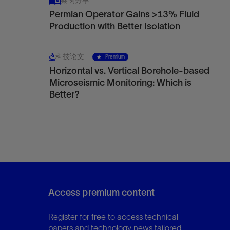
案例分享
Permian Operator Gains >13% Fluid
Production with Better Isolation
科技论文
Premium
Horizontal vs. Vertical Borehole-based
Microseismic Monitoring: Which is
Better?
Access premium content
Register for free to access technical
papers and technology news tailored