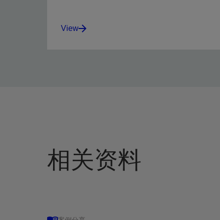
View
Monitor real-time microseismic events during
hydraulic fracturing operations for enhanced
decision making.
View
相关资料