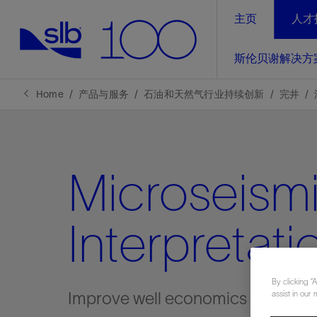
主页
人才
LinkedIn
斯伦贝谢解决方
精选内容
精选内容
精选内容
精选内容
斯伦贝谢解决方案
产品与服务
可持续发展
新闻报道与洞察见解
关于我们
生产优
Home
产品与服务
石油和天然气行业持续创新
完井
全方位释
地球问题，全球解决方案，分地部署
石油和天然气行业持续创新
管理方式
新闻报道
斯伦贝谢概述
规模数字化
气候行动
洞察见解
我们的业务
Microseism
数字化
工业脱碳
以人为本
新闻报道
公司治理
推动运营
案例分享
扩展新能源体系
关注自然
健康、安全和环境
电动完
气候行
新闻中
斯伦贝
Interpretati
经实际验
我们的净
探索斯伦
斯伦贝谢能源术语
报告中心
洞察见解
强成效。
进行脱碳
实现战略
斯伦贝
By clicking “
Improve well economics with mic
assist in our 
通过先进
锁业务的