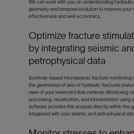
We can work with you on understanding hydraulica
geometry and temporal evolution to improve your 
effectiveness and well economics.
Optimize fracture stimula
by integrating seismic an
petrophysical data
Borehole-based microseismic fracture monitoring 
the geometries of sets of hydraulic fractures (natur
view of your reservoir’s flow network. Monitoring ne
processing, visualization, and interpretation using 
software provides this analysis directly within the g
integrated with your seismic and petrophysical dat
Monitor stresses to enhan