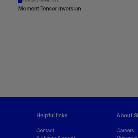
Product Sheet CN
Moment Tensor Inversion
Helpful links
About S
Contact
Careers
Software Support
Newsroo