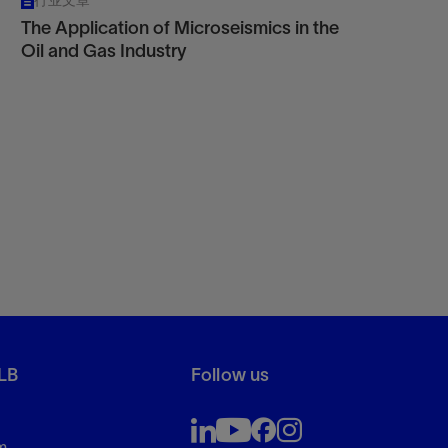
行业文章
The Application of Microseismics in the
Oil and Gas Industry
LB
Follow us
m