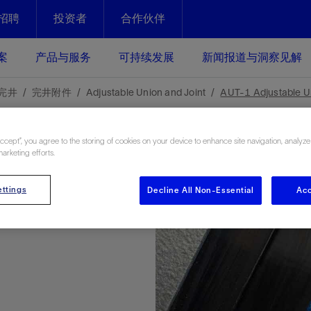
招聘
投资者
合作伙伴
Facebook
Email
案
产品与服务
可持续发展
新闻报道与洞察见解
化
恢复强化
完井
完井附件
Adjustable Union and Joint
AUT-1 Adjustable U
放资产整个生命周期的生产潜能
最大化您的投资回报 - 恢复更多
现、生产时间更长
Accept”, you agree to the storing of cookies on your device to enhance site navigation, analyze
marketing efforts.
运营
斯伦贝谢提速油气田开发
ttings
Decline All Non-Essential
Acc
绩效实现下一阶段跨越式发展
获取更成熟的油气田储备，缩短新
发时间，并使油气田生产具有更长
井技术
动
心
谢概述
Tela代理式AI助手
以人为本
洞察见解
构建和谐地球家园
续的绩效表现
证的电动完井技术。更多选择，更
零路线图、帮助客户在作业运营中
贝谢的最新动态、故事和观点
由SLB研发的工程数智化AI软件
我们以人为本——尊重人权，建设
与世界各地的思想领袖一起步入能
致力于和谐地球家园的繁荣发展—
核心可靠，信心之选
以及新能源和转型机遇指导着我们
更包容的工作场所，并努力实现积
候、人类与自然
目标
经济效益
谢企业数据性能
数据中心解决方案
的数据收集、管理和智能解释来解
更快部署，更自信扩展
高水准绩效