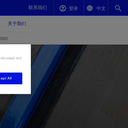
联系我们
登录
中文
关于我们
English
封堵与弃井
nion
中文(中国)
、更快变
高效封堵弃井，确保井筒完整性
 site usage, and
斯伦贝谢绩效保障
ept All
油气田开
重新定义可实现的系统级优化目标
久、可持
数据中心基础设施解决方案
关注自然
重大活动
更多元、
源的未来
—为了气
模块化数据中心基础设施，预先在外地预制
我们确定了对我们的运营至关重要的三个关
近距离了解我们的各项活动
极的社会
并运送到现场即可安装——部署时间最多可
键领域：生物多样性、水资源和循环性
压缩40%
斯伦贝谢利用地热能源
挖掘地球的热能作为可信赖、可持续的资源