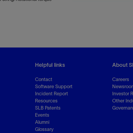
防砂
射孔
油藏隔离阀
完井附件
Helpful links
About S
Contact
Careers
Software Support
Newsroo
Incident Report
Investor 
Resources
Other Ind
SLB Patents
Governa
Events
Alumni
Glossary