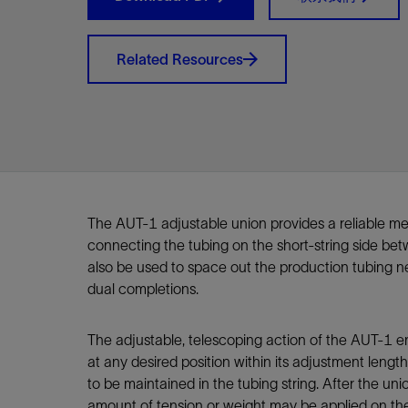
视图
探索更
探索更
探索更
石油和天然气行业持续创新
规模数字化
工业脱碳
扩展新能源体系
管理方式
气候行动
以人为本
关注自然
报告中心
新闻报道
洞察见解
新闻报道
案例分享
斯伦贝谢能源术语
斯伦贝谢概述
我们的业务
公司治理
健康、安全和环境
洞察见解
斯伦贝
储层表
建井
完井
生产
修井
即插即
一体化
油藏描
计划
钻井
生产
数据解
人工智
可持续
咨询服
Data Ce
甲烷排
减少明
碳捕获
地热
氢
锂
碳捕获
创造国
技术实
业务遍
领导团
斯伦贝
危品管
Related Resources
Infrastr
通过整个
储层表征
油藏描述
甲烷排放管理
地热
首席执行官与首席战略和可持续发
净零排放计划
创造国内价值
保护生物多样性
新闻报道
工业脱碳
IMAGE
以人为本
工业脱碳
道德与合规
培养底蕴深厚的斯伦贝谢安全文化
工业脱碳
地震
钻机与
完井
服务于
智能干
井筒完
一体化
数据分
油气田
钻井设
智能生
云端数
定制人
数字化
云端服
管理解
消减常
碳捕获
地热勘
清洁制
锂盐湖
碳捕获
教育推
且经济高
展官致辞
建井
计划
减少明火燃烧
储能
脱碳作业
尊重人权
保护自然资源
高管演讲
油气创新
技术实力
规模数字化
董事会
我们的安全管理方法
油气创新
地面与
井口与
流体、
处理与
自动修
油管冲
一体化
经济计
勘探计
钻井施
生产运
本地数
人工智
低碳能
技术咨
消除非
碳运输
地热可
氢工艺
锂卤水
碳运输
净零排放
可持续发展治理
完井
钻井
碳捕获、利用与封存（CCUS）
氢
多元、平等、包容
实现循环性
专题与更新
新能源
业务遍布全球
扩展新能源体系
指导方针
人身安全及事故预防
新能源
储层测
钻井服
人工举
生产系
连续油
桥塞坐
地球化
经济计
资产表
物联网
油气田
提升火
碳封存
地热田
可持续
碳封存
利益相关者参与
生产
生产
锂
数字化
领导团队
石油和天然气行业持续创新
联系董事会
员工健康与福祉
数字化
岩石与
钻井液
油藏增
监测与
钢丝井
井筒重
地质学
工艺优
地震处
地热增
盐水技
一体化
供应链可持续发展
修井
数据解决方案
碳捕获、利用与封存（CCUS）
可持续发展
构建和谐地球家园
审计委员会
危品管理
可持续发展
油藏描
固井
压裂液
生产用
电缆井
封隔屏
地质力
维护计
井筒测
地热资
整合地下
健康，安全和环境（HSE）
The AUT-1 adjustable union provides a reliable m
少延误并
即插即弃
人工智能
数据中心基础设施解决方案
斯伦贝谢工友会
薪酬委员会
数据与
测量
地面与
油气田
海底修
无钻机
地球物
生产保
connecting the tubing on the short-string side bet
数据隐私与网络安全
一体化项目
可持续发展与碳管理
提名和治理委员会
井筒测
数字化
中游服
抢修服
油气系
生产运
also be used to space out the production tubing ne
培训
边缘计算与物联网
能源、技术和创新委员会
经济软
快速生
井筒完
岩石物
dual completions.
咨询服务
财务委员会
电缆修
油藏工
The adjustable, telescoping action of the AUT-1 en
Data Center Modular
地表井
储层描
at any desired position within its adjustment length
Infrastructure
数字井
to be maintained in the tubing string. After the unio
培训
amount of tension or weight may be applied on the 