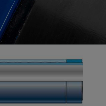
视图
探索更多
探索更多
斯伦贝谢减少碳足迹
营中的甲
通过实用的、经过量化验证的解决方案来减
务
少碳排放和对环境的影响
与验
与验
液