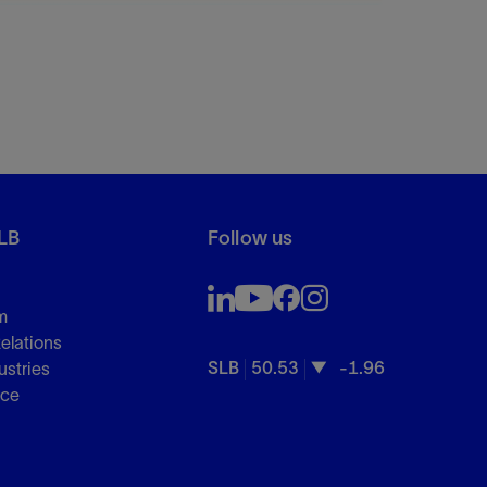
LB
Follow us
m
Relations
SLB
50.53
-1.96
ustries
nce