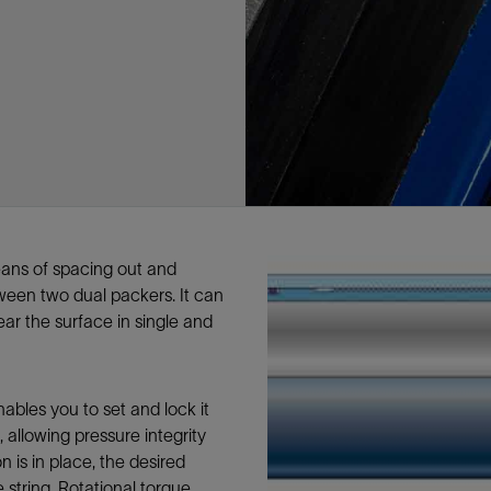
多
多
多
视图
探索更多
探索更多
探索更多
谢碳捕获与封存
征
弃
项目
述
决方案
能
发展与碳管理
务
nter Modular
放管理
火燃烧
、利用与封存（CCUS）
、利用与封存（CCUS）
内价值
力
布全球
队
谢工友会
理
斯伦贝谢消除甲烷排放
地震
地面与井下测井
储层测试
岩石与流体分析
油藏描述软件
数据与分析软件
井筒测井解释
经济软件
钻机与钻机设备
井口与采油树系统
钻井服务
钻井液解决方案、系统及产品
固井
测量
数字化钻井软件
完井
流体、固井与工具
人工举升
油藏增产服务
压裂液输送系统
地面与井下测井
服务于产能绩效的数字化
处理与分离
生产系统
监测与监控
生产用化学品与服务
油气田开发与生产软件
中游服务
快速生产响应解决方案
智能干预
自动修井
连续油管作业
钢丝井干预
电缆井干预
海底修井
抢修服务
井筒完整性评估
电缆修井
地表井测试
井筒完整性评估
油管冲孔和切割
桥塞坐封和取出
井筒重入问题
封隔屏障材料
无钻机弃井解决方案
一体化开发
一体化生产
数据分析
经济计划
地球化学
地质学
地质力学
地球物理
油气系统
岩石物理
油藏工程
储层描述
数字井筒解决方案
油气田发展计划
勘探计划
经济计划
钻井设计
钻井施工
智能生产工作室
生产运营
资产表现
工艺优化
维护计划
生产保障
生产运营数据
云端数据解决方案
本地数据解决方案
定制人工智能解决方案
人工智能与分析
物联网尖端人工智能
数字化碳捕集与碳封存利用
低碳能源
云端服务
技术咨询
油气田咨询服务
地震处理及解释服务
井筒测井解析
管理解决方案与服务
消减常规火炬
消除非常规火炬
提升火炬内燃效率
碳捕获与加工
碳运输
碳封存
地热勘探
地热可行性
地热田开发
地热增产
地热资源一体化开发
清洁制氢技术
氢工艺建模
锂盐湖资源建模
锂卤水盆地资源报告
可持续锂生产
盐水技术质量计算器
碳捕获与加工
碳运输
碳封存
教育推广
ucture
CCUS价值链中灵活、可靠、协作
为了更好的明天，努力消除作业运
钻机设备
产能绩效的数字化
预
整性评估
开发
析
发展计划
计
产工作室
据解决方案
工智能解决方案
碳捕集与碳封存利用
务
决方案与服务
规火炬
与加工
探
氢技术
资源建模
与加工
广
井下地震
快速解释成果
地面试井
储层实验室
数据分析
解释与设计
控压钻井设备
钻头
钻井液添加剂
固井质量评估
随钻测井
电气完井
完井盐水
矿井排水的人工提升系统
智能压裂
录井
面向过程系统性能的数字化服
人工举升
电缆套管测井
设备完整性
生产保障
机器人自主检查
电动井下CT控制系统
数字化钢丝作业
电缆爬行器
海底服务联盟
套管维修
双管柱封隔评价
爆炸油管切割
数字钢丝干预作业
电缆动力干预作业
弃井固井
海底联合作业
井眼地质分析
地下顾问
举升优化
设备健康及可靠性
生产分析
数据科学
企业级数据管理
量身定制的解决方案
云端解决方案与设计
油气藏模拟及应用
光学气体成像相机
气体处理系统
加工、压缩与流动保障软件
碳封存场地评估
地热场地评估
地热场地评估
地热储层数值模拟
Smackover 游戏
气体处理系统
加工、压缩与流动保障软件
碳封存场地评估
效的解决方案，加速帮助客户实现
烷排放和明火燃烧
井下测井
采油树系统
固井与工具
分离
井
孔和切割
生产
划
划
工
营
据解决方案
能与分析
源
询
常规火炬
行性
建模
盆地资源报告
地震处理软件
自动测井平台
无明火试油及清井
岩心分析
数据管理
实时作业
控压钻井服务
定向钻井
钻井液模拟软件
固井软件
随钻测量
流量控制设备
盐水置换
智能电梯
压裂与返排设备
电缆裸眼测井
生产设施
阀门与执行器
地面试油
流动保障
生产作业
设备监控与优化
实时井下盘管作业服务
钢丝机械化作业
电缆修井
油气田寿命修井服务
安全阀修复
超声波固井质量评估
数字钢丝干预作业
钢丝机械干预作业
连续油管机械干预作业
无钻机开放水域弃井作业
测井解释评价
完整性管理
管道完整性
生产顾问
数据管理
生产数据管理系统
数据过渡与数据管理
钻井服务
甲烷增值转化咨询
先进的碳捕获
水平泵送系统
碳封存注入作业、测量、监测
地热地球物理分析
地热勘探钻探
地热建井
先进的碳捕获
水平泵送系统
碳封存注入作业、测量、监测
证
证
试
务
升
统
管作业
封和取出
学
划
现
尖端人工智能
咨询服务
炬内燃效率
开发
锂生产
地震数据库
自动井筒完整性测井
井下储层试油
移动分析解决方案
控压设备
测距与拦截服务
水平定向钻井，矿井和注水井
漏失
地面测井
多边机构
修井液
喷气升力
压裂服务
电缆套管测井
油处理
安全系统
地面多相流计量
生产优化
计量
压裂
电缆射孔
水下坐落管柱
提高生产
水泥胶结测井仪器
机械开槽割刀
现场安全顾问
现场执行及检查
流动保障建模
工区数据管理
云端运营
钻井碳排放管理
甲烷业务咨询
数据驱动提效服务
碳运输阀
地热勘探
地热试井
地热完井
数据驱动提效服务
碳运输阀
碳封存井设计与建设
碳封存井设计与建设
流体分析
解决方案、系统及产品
产服务
监控
干预
入问题
化
理及解释服务
产
术质量计算器
地震数据处理
随钻测井
返排试油
流体分析
钻机设备
扩眼
非水基钻井液
泥浆驱替和隔离液
陀螺测斜服务
实时光纤解释与分析
钻井液
优化人工举升
酸化服务
数字化钢丝作业
采出水处理
节流阀
计量与自动化系统
天然气净化
阀门和执行机构
射孔
电缆套管测井
无隔水套管弃井作业
抢险防砂
高分辨率双井径
机械油管割刀
碳减排顾问
生产潜力挖掘
数据可视化分析
流动保障解决方案
甲烷数字化平台
加工、压缩与流动保障软件
管道化学品及服务
地热勘探钻探
地热储层数值模拟
加工、压缩与流动保障软件
管道化学品及服务
能源解决方案
制造与规模化
碳封存监管许可
碳封存监管许可
述软件
输送系统
化学品与服务
干预
障材料
学
划
井解析
源一体化开发
随钻地震解决方案
光纤测井解决方案
井筒完整性评估
井下流体分析
井筒建设
钻具组合
水基钻井液解决方案
无水泥固井体系
示踪技术
泥饼破碎机
卧式地面泵
水资源管理
过钻杆测井服务
水处理
注水泵
深水化工
管道完整性
测井
管道修复
模块化注入系统
管材切割和管材回收
电磁波套管扫描仪
设备连接
生产洞察
地质力学
甲烷激光雷达相机
地热储层特征描述
、井筒和设施规划，最大限度地减
为复杂行业提供定制化的制造能力
eans of spacing out and
控制成本。
分析软件
井下测井
开发与生产软件
井
弃井解决方案
理
障
地震波成像处理
智能地层评估
试油设计与解释
追踪技术
固控与岩屑管理
井筒清洁工具
完井液
自适应水泥系统
完井软件
固井服务
电潜泵
油田增产优化
分布式光纤测量
气体处理
石油和天然气缓蚀剂
多相流计量
增产与控水
结构地质学
甲烷单点浓度测量仪
地热尽职调查
ween two dual packers. It can
井解释
钻井软件
务
务
统
营数据
电缆裸眼测井
储层取样
固控与岩屑管理
CemCRETE 固井技术
完井封隔器
过滤
螺杆泵
固体管理
生产化学性能的数字服务
管道泵
地面设备
ar the surface in single and
件
产响应解决方案
整性评估
理
电缆套管测井
无线遥测
深水固井
智能完井
钻井液漏失控制
电动潜水螺杆泵系统
运营优化服务
中游软件
修井工具与解决方案
井
程
录井
气体迁移控制
压裂桥塞和滑套
封隔液
柱塞提升
作业支持
ables you to set and lock it
测试
述
岩屑分析
废弃井固井
永久监控
井筒清洁工具
抽油机
新技术试点
, allowing pressure integrity
筒解决方案
数字化钢丝作业
井下安全阀
气举
设施规划软件
n is in place, the desired
追踪技术
尾管挂
供电系统与电缆
string. Rotational torque