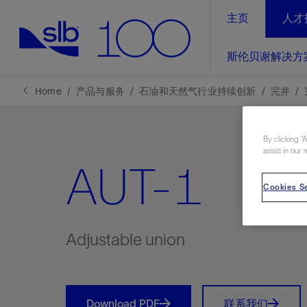
主页
人才
LinkedIn
斯伦贝谢解决方
精选内容
精选内容
精选内容
精选内容
斯伦贝谢解决方案
产品与服务
可持续发展
新闻报道与洞察见解
关于我们
生产优
Home
产品与服务
石油和天然气行业持续创新
完井
全方位释
地球问题，全球解决方案，分地部署
石油和天然气行业持续创新
管理方式
新闻报道
斯伦贝谢概述
By clicking “
规模数字化
气候行动
洞察见解
我们的业务
assist in our 
AUT-1
数字化
工业脱碳
以人为本
新闻报道
公司治理
Cookies Se
推动运营
案例分享
扩展新能源体系
关注自然
健康、安全和环境
电动完
气候行
新闻中
斯伦贝
经实际验
我们的净
探索斯伦
斯伦贝谢能源术语
报告中心
洞察见解
Adjustable union
强成效。
进行脱碳
实现战略
斯伦贝
通过先进
锁业务的
Download PDF
联系我们