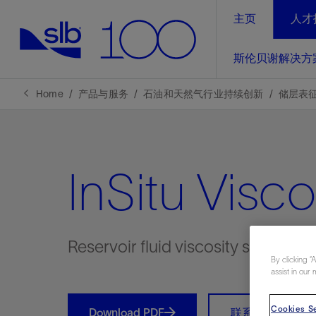
主页
人才
LinkedIn
斯伦贝谢解决方
精选内容
精选内容
精选内容
精选内容
斯伦贝谢解决方案
产品与服务
可持续发展
新闻报道与洞察见解
关于我们
生产优
Home
产品与服务
石油和天然气行业持续创新
储层表
全方位释
地球问题，全球解决方案，分地部署
石油和天然气行业持续创新
管理方式
新闻报道
斯伦贝谢概述
规模数字化
气候行动
洞察见解
我们的业务
InSitu Visco
数字化
工业脱碳
以人为本
新闻报道
公司治理
推动运营
案例分享
扩展新能源体系
关注自然
健康、安全和环境
电动完
气候行
新闻中
斯伦贝
经实际验
我们的净
探索斯伦
斯伦贝谢能源术语
报告中心
洞察见解
Reservoir fluid viscosity sensor
强成效。
进行脱碳
By clicking “
实现战略
斯伦贝
assist in our 
通过先进
Cookies Se
锁业务的
Download PDF
联系我们