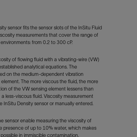
ty sensor fits the sensor slots of the InSitu Fluid
iscosity measurements that cover the range of
e environments: from 0.2 to 300 cP.
sity of flowing fluid with a vibrating-wire (VW)
tablished analytical equations. The
sed on the medium-dependent vibration
g element. The more viscous the fluid, the more
ation of the VW sensing element lessens than
 a less-viscous fluid. Viscosity measurement
he InSitu Density sensor or manually entered.
the sensor enable measuring the viscosity of
he presence of up to 10% water, which makes
ossible in immiscible contamination.