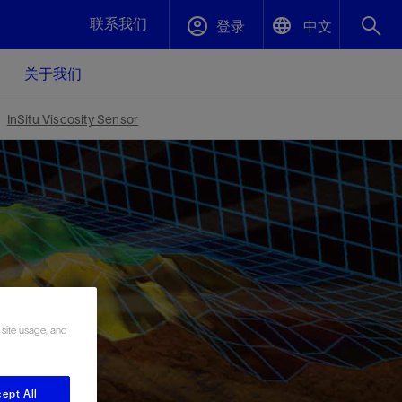
联系我们
登录
中文
关于我们
English
封堵与弃井
InSitu Viscosity Sensor
中文(中国)
、更快变
高效封堵弃井，确保井筒完整性
斯伦贝谢绩效保障
油气田开
重新定义可实现的系统级优化目标
久、可持
数据中心基础设施解决方案
关注自然
重大活动
更多元、
源的未来
—为了气
模块化数据中心基础设施，预先在外地预制
我们确定了对我们的运营至关重要的三个关
近距离了解我们的各项活动
极的社会
并运送到现场即可安装——部署时间最多可
键领域：生物多样性、水资源和循环性
 site usage, and
压缩40%
斯伦贝谢利用地热能源
挖掘地球的热能作为可信赖、可持续的资源
ept All