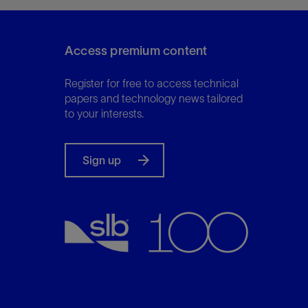
Access premium content
Register for free to access technical
papers and technology news tailored
to your interests.
Sign up