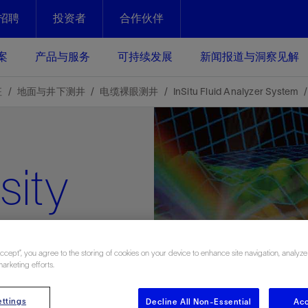
招聘
投资者
合作伙伴
Facebook
Email
案
产品与服务
可持续发展
新闻报道与洞察见解
化
恢复强化
征
地面与井下测井
电缆裸眼测井
InSitu Fluid Analyzer System
放资产整个生命周期的生产潜能
最大化您的投资回报 - 恢复更多
现、生产时间更长
sity
运营
斯伦贝谢提速油气田开发
绩效实现下一阶段跨越式发展
获取更成熟的油气田储备，缩短新
发时间，并使油气田生产具有更长
井技术
动
心
谢概述
Tela代理式AI助手
以人为本
洞察见解
构建和谐地球家园
续的绩效表现
证的电动完井技术。更多选择，更
零路线图、帮助客户在作业运营中
贝谢的最新动态、故事和观点
由SLB研发的工程数智化AI软件
我们以人为本——尊重人权，建设
与世界各地的思想领袖一起步入能
致力于和谐地球家园的繁荣发展—
核心可靠，信心之选
以及新能源和转型机遇指导着我们
更包容的工作场所，并努力实现积
候、人类与自然
Accept”, you agree to the storing of cookies on your device to enhance site navigation, analyze
目标
经济效益
谢企业数据性能
数据中心解决方案
marketing efforts.
的数据收集、管理和智能解释来解
更快部署，更自信扩展
ttings
Decline All Non-Essential
Acc
高水准绩效