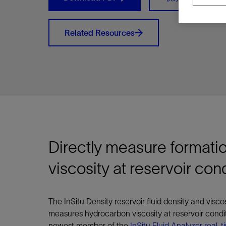
视图
探索更
探索更
探索更
石油和天然气行业持续创新
规模数字化
工业脱碳
扩展新能源体系
管理方式
气候行动
以人为本
关注自然
报告中心
新闻报道
洞察见解
新闻报道
案例分享
斯伦贝谢能源术语
斯伦贝谢概述
我们的业务
公司治理
健康、安全和环境
洞察见解
斯伦贝
储层表
建井
完井
生产
修井
即插即
一体化
油藏描
计划
钻井
生产
数据解
人工智
可持续
咨询服
Data Ce
甲烷排
减少明
碳捕获
地热
氢
锂
碳捕获
创造国
技术实
业务遍
领导团
斯伦贝
危品管
Related Resources
Infrastr
通过整个
储层表征
油藏描述
甲烷排放管理
地热
首席执行官与首席战略和可持续发
净零排放计划
创造国内价值
保护生物多样性
新闻报道
工业脱碳
IMAGE
以人为本
工业脱碳
道德与合规
培养底蕴深厚的斯伦贝谢安全文化
工业脱碳
地震
钻机与
完井
服务于
智能干
井筒完
一体化
数据分
油气田
钻井设
智能生
云端数
定制人
数字化
云端服
管理解
消减常
碳捕获
地热勘
清洁制
锂盐湖
碳捕获
教育推
且经济高
展官致辞
建井
计划
减少明火燃烧
储能
脱碳作业
尊重人权
保护自然资源
高管演讲
油气创新
技术实力
规模数字化
董事会
我们的安全管理方法
油气创新
地面与
井口与
流体、
处理与
自动修
油管冲
一体化
经济计
勘探计
钻井施
生产运
本地数
人工智
低碳能
技术咨
消除非
碳运输
地热可
氢工艺
锂卤水
碳运输
净零排放
可持续发展治理
完井
钻井
碳捕获、利用与封存（CCUS）
氢
多元、平等、包容
实现循环性
专题与更新
新能源
业务遍布全球
扩展新能源体系
指导方针
人身安全及事故预防
新能源
储层测
钻井服
人工举
生产系
连续油
桥塞坐
地球化
经济计
资产表
物联网
油气田
提升火
碳封存
地热田
可持续
碳封存
利益相关者参与
生产
生产
锂
数字化
领导团队
石油和天然气行业持续创新
联系董事会
员工健康与福祉
数字化
岩石与
钻井液
油藏增
监测与
钢丝井
井筒重
地质学
工艺优
地震处
地热增
盐水技
一体化
供应链可持续发展
修井
数据解决方案
碳捕获、利用与封存（CCUS）
可持续发展
构建和谐地球家园
审计委员会
危品管理
可持续发展
油藏描
固井
压裂液
生产用
电缆井
封隔屏
地质力
维护计
井筒测
地热资
整合地下
健康，安全和环境（HSE）
少延误并
即插即弃
人工智能
数据中心基础设施解决方案
斯伦贝谢工友会
薪酬委员会
数据与
测量
地面与
油气田
海底修
无钻机
地球物
生产保
数据隐私与网络安全
一体化项目
可持续发展与碳管理
提名和治理委员会
井筒测
数字化
中游服
抢修服
油气系
生产运
Directly measure formatio
培训
边缘计算与物联网
能源、技术和创新委员会
经济软
快速生
井筒完
岩石物
viscosity at reservoir con
咨询服务
财务委员会
电缆修
油藏工
Data Center Modular
地表井
储层描
The InSitu Density reservoir fluid density and visco
Infrastructure
数字井
measures hydrocarbon viscosity at reservoir conditi
培训
newest member of the
InSitu Fluid Analyzer real-