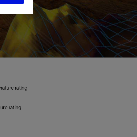
视图
探索更多
探索更多
斯伦贝谢减少碳足迹
营中的甲
通过实用的、经过量化验证的解决方案来减
务
少碳排放和对环境的影响
与验
与验
液
ature rating
ure rating