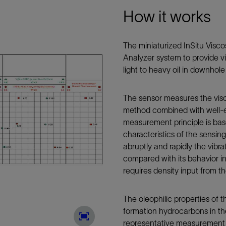
How it works
The miniaturized InSitu Viscosi
Analyzer system to provide v
light to heavy oil in downhol
The sensor measures the visco
method combined with well-es
measurement principle is ba
characteristics of the sensin
abruptly and rapidly the vibr
compared with its behavior in
requires density input from t
The oleophilic properties of 
formation hydrocarbons in t
representative measurement p