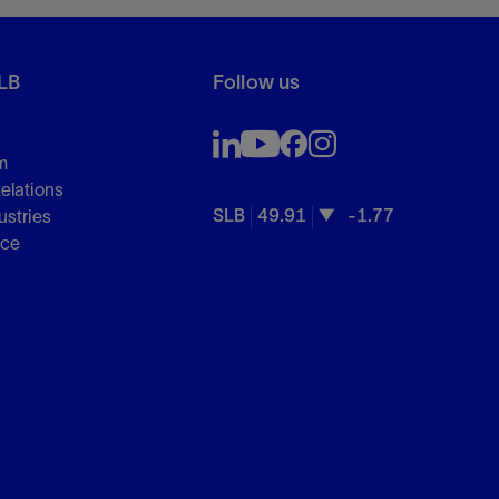
LB
Follow us
m
Relations
SLB
49.91
-1.77
ustries
nce