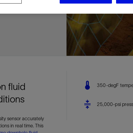
多
多
多
视图
探索更多
探索更多
探索更多
谢碳捕获与封存
征
弃
项目
述
决方案
能
发展与碳管理
务
nter Modular
放管理
火燃烧
、利用与封存（CCUS）
、利用与封存（CCUS）
内价值
力
布全球
队
谢工友会
理
斯伦贝谢消除甲烷排放
地震
地面与井下测井
储层测试
岩石与流体分析
油藏描述软件
数据与分析软件
井筒测井解释
经济软件
钻机与钻机设备
井口与采油树系统
钻井服务
钻井液解决方案、系统及产品
固井
测量
数字化钻井软件
完井
流体、固井与工具
人工举升
油藏增产服务
压裂液输送系统
地面与井下测井
服务于产能绩效的数字化
处理与分离
生产系统
监测与监控
生产用化学品与服务
油气田开发与生产软件
中游服务
快速生产响应解决方案
智能干预
自动修井
连续油管作业
钢丝井干预
电缆井干预
海底修井
抢修服务
井筒完整性评估
电缆修井
地表井测试
井筒完整性评估
油管冲孔和切割
桥塞坐封和取出
井筒重入问题
封隔屏障材料
无钻机弃井解决方案
一体化开发
一体化生产
数据分析
经济计划
地球化学
地质学
地质力学
地球物理
油气系统
岩石物理
油藏工程
储层描述
数字井筒解决方案
油气田发展计划
勘探计划
经济计划
钻井设计
钻井施工
智能生产工作室
生产运营
资产表现
工艺优化
维护计划
生产保障
生产运营数据
云端数据解决方案
本地数据解决方案
定制人工智能解决方案
人工智能与分析
物联网尖端人工智能
数字化碳捕集与碳封存利用
低碳能源
云端服务
技术咨询
油气田咨询服务
地震处理及解释服务
井筒测井解析
管理解决方案与服务
消减常规火炬
消除非常规火炬
提升火炬内燃效率
碳捕获与加工
碳运输
碳封存
地热勘探
地热可行性
地热田开发
地热增产
地热资源一体化开发
清洁制氢技术
氢工艺建模
锂盐湖资源建模
锂卤水盆地资源报告
可持续锂生产
盐水技术质量计算器
碳捕获与加工
碳运输
碳封存
教育推广
ucture
CCUS价值链中灵活、可靠、协作
为了更好的明天，努力消除作业运
钻机设备
产能绩效的数字化
预
整性评估
开发
析
发展计划
计
产工作室
据解决方案
工智能解决方案
碳捕集与碳封存利用
务
决方案与服务
规火炬
与加工
探
氢技术
资源建模
与加工
广
井下地震
快速解释成果
地面试井
储层实验室
数据分析
解释与设计
控压钻井设备
钻头
钻井液添加剂
固井质量评估
随钻测井
电气完井
完井盐水
矿井排水的人工提升系统
智能压裂
录井
面向过程系统性能的数字化服
人工举升
电缆套管测井
设备完整性
生产保障
机器人自主检查
电动井下CT控制系统
数字化钢丝作业
电缆爬行器
海底服务联盟
套管维修
双管柱封隔评价
爆炸油管切割
数字钢丝干预作业
电缆动力干预作业
弃井固井
海底联合作业
井眼地质分析
地下顾问
举升优化
设备健康及可靠性
生产分析
数据科学
企业级数据管理
量身定制的解决方案
云端解决方案与设计
油气藏模拟及应用
光学气体成像相机
气体处理系统
加工、压缩与流动保障软件
碳封存场地评估
地热场地评估
地热场地评估
地热储层数值模拟
Smackover 游戏
气体处理系统
加工、压缩与流动保障软件
碳封存场地评估
效的解决方案，加速帮助客户实现
烷排放和明火燃烧
井下测井
采油树系统
固井与工具
分离
井
孔和切割
生产
划
划
工
营
据解决方案
能与分析
源
询
常规火炬
行性
建模
盆地资源报告
地震处理软件
自动测井平台
无明火试油及清井
岩心分析
数据管理
实时作业
控压钻井服务
定向钻井
钻井液模拟软件
固井软件
随钻测量
流量控制设备
盐水置换
智能电梯
压裂与返排设备
电缆裸眼测井
生产设施
阀门与执行器
地面试油
流动保障
生产作业
设备监控与优化
实时井下盘管作业服务
钢丝机械化作业
电缆修井
油气田寿命修井服务
安全阀修复
超声波固井质量评估
数字钢丝干预作业
钢丝机械干预作业
连续油管机械干预作业
无钻机开放水域弃井作业
测井解释评价
完整性管理
管道完整性
生产顾问
数据管理
生产数据管理系统
数据过渡与数据管理
钻井服务
甲烷增值转化咨询
先进的碳捕获
水平泵送系统
碳封存注入作业、测量、监测
地热地球物理分析
地热勘探钻探
地热建井
先进的碳捕获
水平泵送系统
碳封存注入作业、测量、监测
证
证
试
务
升
统
管作业
封和取出
学
划
现
尖端人工智能
咨询服务
炬内燃效率
开发
锂生产
地震数据库
自动井筒完整性测井
井下储层试油
移动分析解决方案
控压设备
测距与拦截服务
水平定向钻井，矿井和注水井
漏失
地面测井
多边机构
修井液
喷气升力
压裂服务
电缆套管测井
油处理
安全系统
地面多相流计量
生产优化
计量
压裂
电缆射孔
水下坐落管柱
提高生产
水泥胶结测井仪器
机械开槽割刀
现场安全顾问
现场执行及检查
流动保障建模
工区数据管理
云端运营
钻井碳排放管理
甲烷业务咨询
数据驱动提效服务
碳运输阀
地热勘探
地热试井
地热完井
数据驱动提效服务
碳运输阀
碳封存井设计与建设
碳封存井设计与建设
流体分析
解决方案、系统及产品
产服务
监控
干预
入问题
化
理及解释服务
产
术质量计算器
地震数据处理
随钻测井
返排试油
流体分析
钻机设备
扩眼
非水基钻井液
泥浆驱替和隔离液
陀螺测斜服务
实时光纤解释与分析
钻井液
优化人工举升
酸化服务
数字化钢丝作业
采出水处理
节流阀
计量与自动化系统
天然气净化
阀门和执行机构
射孔
电缆套管测井
无隔水套管弃井作业
抢险防砂
高分辨率双井径
机械油管割刀
碳减排顾问
生产潜力挖掘
数据可视化分析
流动保障解决方案
甲烷数字化平台
加工、压缩与流动保障软件
管道化学品及服务
地热勘探钻探
地热储层数值模拟
加工、压缩与流动保障软件
管道化学品及服务
能源解决方案
制造与规模化
碳封存监管许可
碳封存监管许可
述软件
输送系统
化学品与服务
干预
障材料
学
划
井解析
源一体化开发
随钻地震解决方案
光纤测井解决方案
井筒完整性评估
井下流体分析
井筒建设
钻具组合
水基钻井液解决方案
无水泥固井体系
示踪技术
泥饼破碎机
卧式地面泵
水资源管理
过钻杆测井服务
水处理
注水泵
深水化工
管道完整性
测井
管道修复
模块化注入系统
管材切割和管材回收
电磁波套管扫描仪
设备连接
生产洞察
地质力学
甲烷激光雷达相机
地热储层特征描述
、井筒和设施规划，最大限度地减
为复杂行业提供定制化的制造能力
控制成本。
分析软件
井下测井
开发与生产软件
井
弃井解决方案
理
障
地震波成像处理
智能地层评估
试油设计与解释
追踪技术
固控与岩屑管理
井筒清洁工具
完井液
自适应水泥系统
完井软件
固井服务
电潜泵
油田增产优化
分布式光纤测量
气体处理
石油和天然气缓蚀剂
多相流计量
增产与控水
结构地质学
甲烷单点浓度测量仪
地热尽职调查
井解释
钻井软件
务
务
统
营数据
电缆裸眼测井
储层取样
固控与岩屑管理
CemCRETE 固井技术
完井封隔器
过滤
螺杆泵
固体管理
生产化学性能的数字服务
管道泵
地面设备
n fluid
350-degF temper
件
产响应解决方案
整性评估
理
电缆套管测井
无线遥测
深水固井
智能完井
钻井液漏失控制
电动潜水螺杆泵系统
运营优化服务
中游软件
修井工具与解决方案
ditions
井
程
录井
气体迁移控制
压裂桥塞和滑套
封隔液
柱塞提升
作业支持
25,000-psi press
测试
述
岩屑分析
废弃井固井
永久监控
井筒清洁工具
抽油机
新技术试点
sity sensor accurately
筒解决方案
数字化钢丝作业
井下安全阀
气举
设施规划软件
ons in real time. This
追踪技术
尾管挂
供电系统与电缆
time downhole fluid