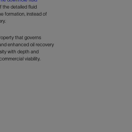
the detailed fluid
防砂
the formation, instead of
射孔
ry.
油藏隔离阀
完井附件
roperty that governs
y, and enhanced oil recovery
sity with depth and
 commercial viability.