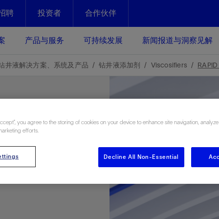
招聘
投资者
合作伙伴
Facebook
Email
案
产品与服务
可持续发展
新闻报道与洞察见解
化
恢复强化
钻井液解决方案、系统及产品
钻井液添加剂
Viscosifiers
RAPID 
放资产整个生命周期的生产潜能
最大化您的投资回报 - 恢复更多
现、生产时间更长
EEP
运营
斯伦贝谢提速油气田开发
Accept”, you agree to the storing of cookies on your device to enhance site navigation, analyze
marketing efforts.
绩效实现下一阶段跨越式发展
获取更成熟的油气田储备，缩短新
发时间，并使油气田生产具有更长
井技术
动
心
谢概述
Tela代理式AI助手
以人为本
洞察见解
构建和谐地球家园
ttings
Decline All Non-Essential
Acc
续的绩效表现
证的电动完井技术。更多选择，更
零路线图、帮助客户在作业运营中
贝谢的最新动态、故事和观点
由SLB研发的工程数智化AI软件
我们以人为本——尊重人权，建设
与世界各地的思想领袖一起步入能
致力于和谐地球家园的繁荣发展—
核心可靠，信心之选
以及新能源和转型机遇指导着我们
更包容的工作场所，并努力实现积
候、人类与自然
目标
经济效益
谢企业数据性能
数据中心解决方案
的数据收集、管理和智能解释来解
更快部署，更自信扩展
高水准绩效