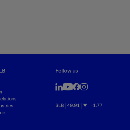
LB
Follow us
m
Relations
SLB
49.91
-1.77
ustries
nce