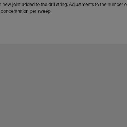
ch new joint added to the drill string. Adjustments to the number
防砂
r concentration per sweep.
射孔
油藏隔离阀
完井附件