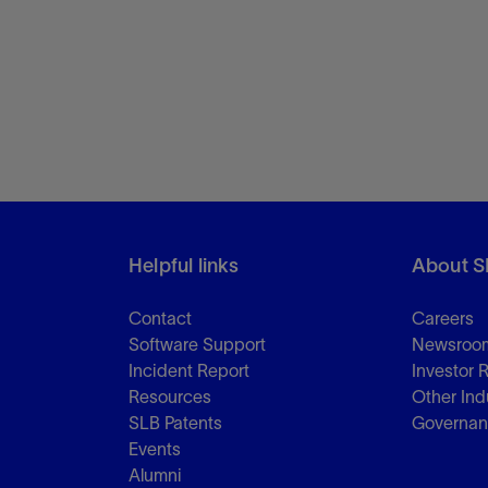
Helpful links
About S
Contact
Careers
Software Support
Newsroo
Incident Report
Investor 
Resources
Other Ind
SLB Patents
Governa
Events
Alumni