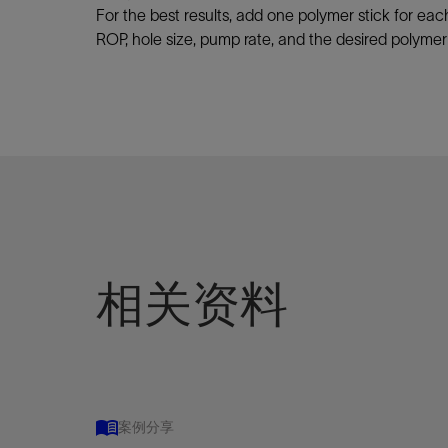
For the best results, add one polymer stick for ea
ROP, hole size, pump rate, and the desired polyme
相关资料
案例分享