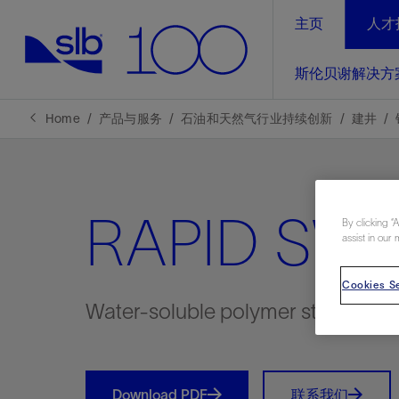
主页
人才
LinkedIn
斯伦贝谢解决方
精选内容
精选内容
精选内容
精选内容
斯伦贝谢解决方案
产品与服务
可持续发展
新闻报道与洞察见解
关于我们
生产优
Home
产品与服务
石油和天然气行业持续创新
建井
全方位释
地球问题，全球解决方案，分地部署
石油和天然气行业持续创新
管理方式
新闻报道
斯伦贝谢概述
规模数字化
气候行动
洞察见解
我们的业务
RAPID SW
数字化
By clicking “
工业脱碳
以人为本
新闻报道
公司治理
assist in our 
推动运营
案例分享
扩展新能源体系
关注自然
健康、安全和环境
电动完
气候行
新闻中
斯伦贝
Cookies Se
经实际验
我们的净
探索斯伦
斯伦贝谢能源术语
报告中心
洞察见解
Water-soluble polymer stick
强成效。
进行脱碳
实现战略
斯伦贝
通过先进
锁业务的
Download PDF
联系我们