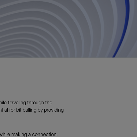
视图
探索更多
探索更多
斯伦贝谢减少碳足迹
营中的甲
通过实用的、经过量化验证的解决方案来减
务
少碳排放和对环境的影响
与验
与验
液
ile traveling through the
ial for bit balling by providing
e while making a connection.