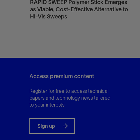
RAPID SWEEP Polymer Stick Emerges
as Viable, Cost-Effective Alternative to
Hi-Vis Sweeps
Access premium content
Register for free to access technical
papers and technology news tailored
to your interests.
Sign up