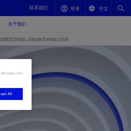
联系我们
登录
中文
关于我们
English
封堵与弃井
SWEEP Water-Soluble Polymer Stick
中文(中国)
、更快变
高效封堵弃井，确保井筒完整性
斯伦贝谢绩效保障
 site usage, and
油气田开
重新定义可实现的系统级优化目标
久、可持
数据中心基础设施解决方案
关注自然
重大活动
ept All
更多元、
源的未来
—为了气
模块化数据中心基础设施，预先在外地预制
我们确定了对我们的运营至关重要的三个关
近距离了解我们的各项活动
极的社会
并运送到现场即可安装——部署时间最多可
键领域：生物多样性、水资源和循环性
压缩40%
斯伦贝谢利用地热能源
挖掘地球的热能作为可信赖、可持续的资源