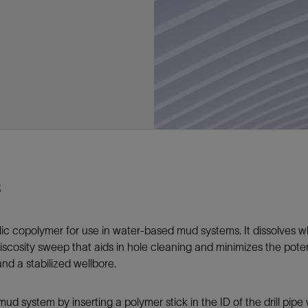
多
多
多
视图
探索更多
探索更多
探索更多
谢碳捕获与封存
征
弃
项目
述
决方案
能
发展与碳管理
务
nter Modular
放管理
火燃烧
、利用与封存（CCUS）
、利用与封存（CCUS）
内价值
力
布全球
队
谢工友会
理
斯伦贝谢消除甲烷排放
地震
地面与井下测井
储层测试
岩石与流体分析
油藏描述软件
数据与分析软件
井筒测井解释
经济软件
钻机与钻机设备
井口与采油树系统
钻井服务
钻井液解决方案、系统及产品
固井
测量
数字化钻井软件
完井
流体、固井与工具
人工举升
油藏增产服务
压裂液输送系统
地面与井下测井
服务于产能绩效的数字化
处理与分离
生产系统
监测与监控
生产用化学品与服务
油气田开发与生产软件
中游服务
快速生产响应解决方案
智能干预
自动修井
连续油管作业
钢丝井干预
电缆井干预
海底修井
抢修服务
井筒完整性评估
电缆修井
地表井测试
井筒完整性评估
油管冲孔和切割
桥塞坐封和取出
井筒重入问题
封隔屏障材料
无钻机弃井解决方案
一体化开发
一体化生产
数据分析
经济计划
地球化学
地质学
地质力学
地球物理
油气系统
岩石物理
油藏工程
储层描述
数字井筒解决方案
油气田发展计划
勘探计划
经济计划
钻井设计
钻井施工
智能生产工作室
生产运营
资产表现
工艺优化
维护计划
生产保障
生产运营数据
云端数据解决方案
本地数据解决方案
定制人工智能解决方案
人工智能与分析
物联网尖端人工智能
数字化碳捕集与碳封存利用
低碳能源
云端服务
技术咨询
油气田咨询服务
地震处理及解释服务
井筒测井解析
管理解决方案与服务
消减常规火炬
消除非常规火炬
提升火炬内燃效率
碳捕获与加工
碳运输
碳封存
地热勘探
地热可行性
地热田开发
地热增产
地热资源一体化开发
清洁制氢技术
氢工艺建模
锂盐湖资源建模
锂卤水盆地资源报告
可持续锂生产
盐水技术质量计算器
碳捕获与加工
碳运输
碳封存
教育推广
ucture
CCUS价值链中灵活、可靠、协作
为了更好的明天，努力消除作业运
钻机设备
产能绩效的数字化
预
整性评估
开发
析
发展计划
计
产工作室
据解决方案
工智能解决方案
碳捕集与碳封存利用
务
决方案与服务
规火炬
与加工
探
氢技术
资源建模
与加工
广
井下地震
快速解释成果
地面试井
储层实验室
数据分析
解释与设计
控压钻井设备
钻头
钻井液添加剂
固井质量评估
随钻测井
电气完井
完井盐水
矿井排水的人工提升系统
智能压裂
录井
面向过程系统性能的数字化服
人工举升
电缆套管测井
设备完整性
生产保障
机器人自主检查
电动井下CT控制系统
数字化钢丝作业
电缆爬行器
海底服务联盟
套管维修
双管柱封隔评价
爆炸油管切割
数字钢丝干预作业
电缆动力干预作业
弃井固井
海底联合作业
井眼地质分析
地下顾问
举升优化
设备健康及可靠性
生产分析
数据科学
企业级数据管理
量身定制的解决方案
云端解决方案与设计
油气藏模拟及应用
光学气体成像相机
气体处理系统
加工、压缩与流动保障软件
碳封存场地评估
地热场地评估
地热场地评估
地热储层数值模拟
Smackover 游戏
气体处理系统
加工、压缩与流动保障软件
碳封存场地评估
效的解决方案，加速帮助客户实现
烷排放和明火燃烧
井下测井
采油树系统
固井与工具
分离
井
孔和切割
生产
划
划
工
营
据解决方案
能与分析
源
询
常规火炬
行性
建模
盆地资源报告
地震处理软件
自动测井平台
无明火试油及清井
岩心分析
数据管理
实时作业
控压钻井服务
定向钻井
钻井液模拟软件
固井软件
随钻测量
流量控制设备
盐水置换
智能电梯
压裂与返排设备
电缆裸眼测井
生产设施
阀门与执行器
地面试油
流动保障
生产作业
设备监控与优化
实时井下盘管作业服务
钢丝机械化作业
电缆修井
油气田寿命修井服务
安全阀修复
超声波固井质量评估
数字钢丝干预作业
钢丝机械干预作业
连续油管机械干预作业
无钻机开放水域弃井作业
测井解释评价
完整性管理
管道完整性
生产顾问
数据管理
生产数据管理系统
数据过渡与数据管理
钻井服务
甲烷增值转化咨询
先进的碳捕获
水平泵送系统
碳封存注入作业、测量、监测
地热地球物理分析
地热勘探钻探
地热建井
先进的碳捕获
水平泵送系统
碳封存注入作业、测量、监测
证
证
试
务
升
统
管作业
封和取出
学
划
现
尖端人工智能
咨询服务
炬内燃效率
开发
锂生产
地震数据库
自动井筒完整性测井
井下储层试油
移动分析解决方案
控压设备
测距与拦截服务
水平定向钻井，矿井和注水井
漏失
地面测井
多边机构
修井液
喷气升力
压裂服务
电缆套管测井
油处理
安全系统
地面多相流计量
生产优化
计量
压裂
电缆射孔
水下坐落管柱
提高生产
水泥胶结测井仪器
机械开槽割刀
现场安全顾问
现场执行及检查
流动保障建模
工区数据管理
云端运营
钻井碳排放管理
甲烷业务咨询
数据驱动提效服务
碳运输阀
地热勘探
地热试井
地热完井
数据驱动提效服务
碳运输阀
碳封存井设计与建设
碳封存井设计与建设
流体分析
解决方案、系统及产品
产服务
监控
干预
入问题
化
理及解释服务
产
术质量计算器
地震数据处理
随钻测井
返排试油
流体分析
钻机设备
扩眼
非水基钻井液
泥浆驱替和隔离液
陀螺测斜服务
实时光纤解释与分析
钻井液
优化人工举升
酸化服务
数字化钢丝作业
采出水处理
节流阀
计量与自动化系统
天然气净化
阀门和执行机构
射孔
电缆套管测井
无隔水套管弃井作业
抢险防砂
高分辨率双井径
机械油管割刀
碳减排顾问
生产潜力挖掘
数据可视化分析
流动保障解决方案
甲烷数字化平台
加工、压缩与流动保障软件
管道化学品及服务
地热勘探钻探
地热储层数值模拟
加工、压缩与流动保障软件
管道化学品及服务
能源解决方案
制造与规模化
碳封存监管许可
碳封存监管许可
述软件
输送系统
化学品与服务
干预
障材料
学
划
井解析
源一体化开发
随钻地震解决方案
光纤测井解决方案
井筒完整性评估
井下流体分析
井筒建设
钻具组合
水基钻井液解决方案
无水泥固井体系
示踪技术
泥饼破碎机
卧式地面泵
水资源管理
过钻杆测井服务
水处理
注水泵
深水化工
管道完整性
测井
管道修复
模块化注入系统
管材切割和管材回收
电磁波套管扫描仪
设备连接
生产洞察
地质力学
甲烷激光雷达相机
地热储层特征描述
、井筒和设施规划，最大限度地减
为复杂行业提供定制化的制造能力
控制成本。
分析软件
井下测井
开发与生产软件
井
弃井解决方案
理
障
地震波成像处理
智能地层评估
试油设计与解释
追踪技术
固控与岩屑管理
井筒清洁工具
完井液
自适应水泥系统
完井软件
固井服务
电潜泵
油田增产优化
分布式光纤测量
气体处理
石油和天然气缓蚀剂
多相流计量
增产与控水
结构地质学
甲烷单点浓度测量仪
地热尽职调查
s
井解释
钻井软件
务
务
统
营数据
电缆裸眼测井
储层取样
固控与岩屑管理
CemCRETE 固井技术
完井封隔器
过滤
螺杆泵
固体管理
生产化学性能的数字服务
管道泵
地面设备
件
产响应解决方案
整性评估
理
电缆套管测井
无线遥测
深水固井
智能完井
钻井液漏失控制
电动潜水螺杆泵系统
运营优化服务
中游软件
修井工具与解决方案
c copolymer for use in water-based mud systems. It dissolves wh
井
程
录井
气体迁移控制
压裂桥塞和滑套
封隔液
柱塞提升
作业支持
h-viscosity sweep that aids in hole cleaning and minimizes the potent
测试
述
岩屑分析
废弃井固井
永久监控
井筒清洁工具
抽油机
新技术试点
and a stabilized wellbore.
筒解决方案
数字化钢丝作业
井下安全阀
气举
设施规划软件
ud system by inserting a polymer stick in the ID of the drill pip
追踪技术
尾管挂
供电系统与电缆