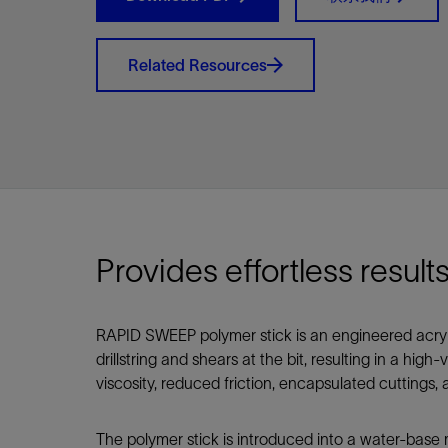
视图
探索更
探索更
探索更
石油和天然气行业持续创新
规模数字化
工业脱碳
扩展新能源体系
管理方式
气候行动
以人为本
关注自然
报告中心
新闻报道
洞察见解
新闻报道
案例分享
斯伦贝谢能源术语
斯伦贝谢概述
我们的业务
公司治理
健康、安全和环境
洞察见解
斯伦贝
储层表
建井
完井
生产
修井
即插即
一体化
油藏描
计划
钻井
生产
数据解
人工智
可持续
咨询服
Data Ce
甲烷排
减少明
碳捕获
地热
氢
锂
碳捕获
创造国
技术实
业务遍
领导团
斯伦贝
危品管
Related Resources
Infrastr
通过整个
储层表征
油藏描述
甲烷排放管理
地热
首席执行官与首席战略和可持续发
净零排放计划
创造国内价值
保护生物多样性
新闻报道
工业脱碳
IMAGE
以人为本
工业脱碳
道德与合规
培养底蕴深厚的斯伦贝谢安全文化
工业脱碳
地震
钻机与
完井
服务于
智能干
井筒完
一体化
数据分
油气田
钻井设
智能生
云端数
定制人
数字化
云端服
管理解
消减常
碳捕获
地热勘
清洁制
锂盐湖
碳捕获
教育推
且经济高
展官致辞
建井
计划
减少明火燃烧
储能
脱碳作业
尊重人权
保护自然资源
高管演讲
油气创新
技术实力
规模数字化
董事会
我们的安全管理方法
油气创新
地面与
井口与
流体、
处理与
自动修
油管冲
一体化
经济计
勘探计
钻井施
生产运
本地数
人工智
低碳能
技术咨
消除非
碳运输
地热可
氢工艺
锂卤水
碳运输
净零排放
可持续发展治理
完井
钻井
碳捕获、利用与封存（CCUS）
氢
多元、平等、包容
实现循环性
专题与更新
新能源
业务遍布全球
扩展新能源体系
指导方针
人身安全及事故预防
新能源
储层测
钻井服
人工举
生产系
连续油
桥塞坐
地球化
经济计
资产表
物联网
油气田
提升火
碳封存
地热田
可持续
碳封存
利益相关者参与
生产
生产
锂
数字化
领导团队
石油和天然气行业持续创新
联系董事会
员工健康与福祉
数字化
岩石与
钻井液
油藏增
监测与
钢丝井
井筒重
地质学
工艺优
地震处
地热增
盐水技
一体化
供应链可持续发展
修井
数据解决方案
碳捕获、利用与封存（CCUS）
可持续发展
构建和谐地球家园
审计委员会
危品管理
可持续发展
油藏描
固井
压裂液
生产用
电缆井
封隔屏
地质力
维护计
井筒测
地热资
整合地下
健康，安全和环境（HSE）
少延误并
即插即弃
人工智能
数据中心基础设施解决方案
斯伦贝谢工友会
薪酬委员会
数据与
测量
地面与
油气田
海底修
无钻机
地球物
生产保
Provides effortless result
数据隐私与网络安全
一体化项目
可持续发展与碳管理
提名和治理委员会
井筒测
数字化
中游服
抢修服
油气系
生产运
培训
边缘计算与物联网
能源、技术和创新委员会
经济软
快速生
井筒完
岩石物
RAPID SWEEP polymer stick is an engineered acryli
咨询服务
财务委员会
电缆修
油藏工
drillstring and shears at the bit, resulting in a hig
Data Center Modular
地表井
储层描
viscosity, reduced friction, encapsulated cuttings, 
Infrastructure
数字井
培训
The polymer stick is introduced into a water-base m