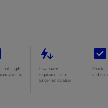
 tool length
Low power
Resistan
sors closer to
requirements for
and vibra
longer run duration