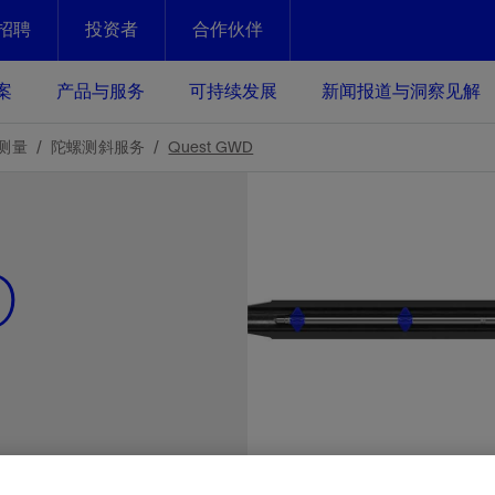
招聘
投资者
合作伙伴
Facebook
Email
案
产品与服务
可持续发展
新闻报道与洞察见解
化
恢复强化
测量
陀螺测斜服务
Quest GWD
放资产整个生命周期的生产潜能
最大化您的投资回报 - 恢复更多
现、生产时间更长
D
运营
斯伦贝谢提速油气田开发
绩效实现下一阶段跨越式发展
获取更成熟的油气田储备，缩短新
发时间，并使油气田生产具有更长
井技术
动
心
谢概述
Tela代理式AI助手
以人为本
洞察见解
构建和谐地球家园
续的绩效表现
证的电动完井技术。更多选择，更
零路线图、帮助客户在作业运营中
贝谢的最新动态、故事和观点
由SLB研发的工程数智化AI软件
我们以人为本——尊重人权，建设
与世界各地的思想领袖一起步入能
致力于和谐地球家园的繁荣发展—
核心可靠，信心之选
以及新能源和转型机遇指导着我们
更包容的工作场所，并努力实现积
候、人类与自然
目标
经济效益
谢企业数据性能
数据中心解决方案
的数据收集、管理和智能解释来解
更快部署，更自信扩展
高水准绩效