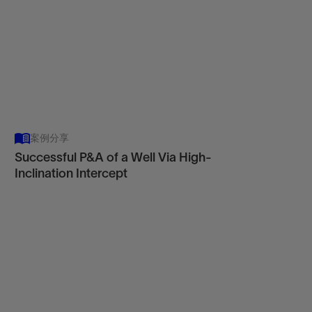
View
案例分享
Successful P&A of a Well Via High-
Inclination Intercept