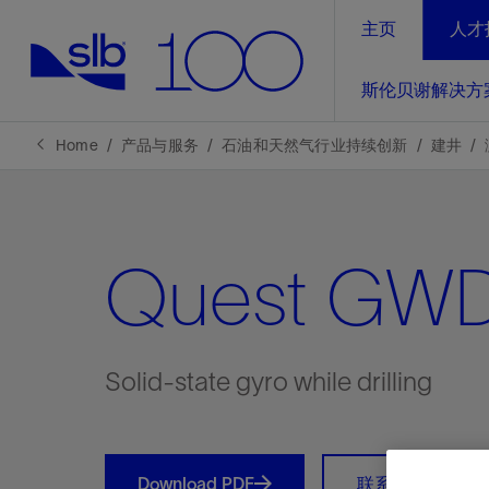
主页
人才
LinkedIn
斯伦贝谢解决方
精选内容
精选内容
精选内容
精选内容
斯伦贝谢解决方案
产品与服务
可持续发展
新闻报道与洞察见解
关于我们
生产优
Home
产品与服务
石油和天然气行业持续创新
建井
全方位释
地球问题，全球解决方案，分地部署
石油和天然气行业持续创新
管理方式
新闻报道
斯伦贝谢概述
规模数字化
气候行动
洞察见解
我们的业务
Quest GW
数字化
工业脱碳
以人为本
新闻报道
公司治理
推动运营
案例分享
扩展新能源体系
关注自然
健康、安全和环境
电动完
气候行
新闻中
斯伦贝
经实际验
我们的净
探索斯伦
斯伦贝谢能源术语
报告中心
洞察见解
Solid-state gyro while drilling
强成效。
进行脱碳
实现战略
斯伦贝
通过先进
锁业务的
Download PDF
联系我们