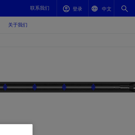
联系我们
登录
中文
关于我们
English
封堵与弃井
中文(中国)
、更快变
高效封堵弃井，确保井筒完整性
斯伦贝谢绩效保障
油气田开
重新定义可实现的系统级优化目标
久、可持
数据中心基础设施解决方案
关注自然
重大活动
更多元、
源的未来
—为了气
模块化数据中心基础设施，预先在外地预制
我们确定了对我们的运营至关重要的三个关
近距离了解我们的各项活动
极的社会
并运送到现场即可安装——部署时间最多可
键领域：生物多样性、水资源和循环性
压缩40%
斯伦贝谢利用地热能源
挖掘地球的热能作为可信赖、可持续的资源