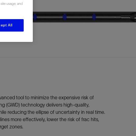
 site usage, and
视图
探索更多
探索更多
斯伦贝谢减少碳足迹
ept All
营中的甲
通过实用的、经过量化验证的解决方案来减
务
少碳排放和对环境的影响
与验
与验
液
dvanced tool to minimize the expensive risk of
lling (GWD) technology delivers high-quality,
le reducing the ellipse of uncertainty in real time.
s more effectively, lower the risk of frac hits,
rget zones.