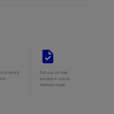
ce to shock
Pull-out-of-hole
tion
surveys in outrun
memory mode