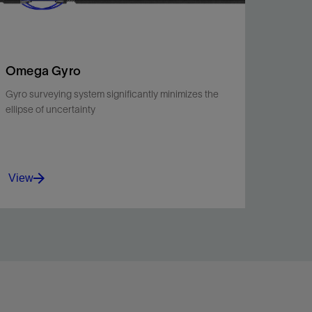
Omega Gyro
Gyro surveying system significantly minimizes the
ellipse of uncertainty
View
Omega Gyro gyroscope delivers increased
accuracy while eliminating the need for regular
calibrations.