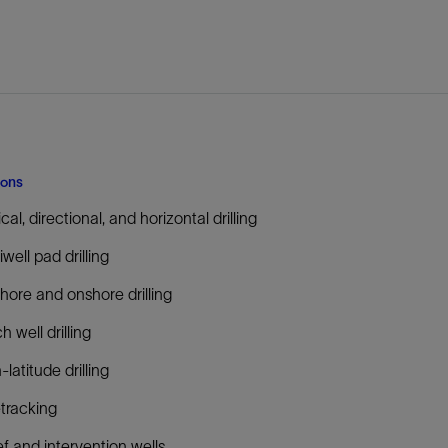
防砂
射孔
油藏隔离阀
完井附件
ions
ical, directional, and horizontal drilling
iwell pad drilling
hore and onshore drilling
h well drilling
-latitude drilling
tracking
ef and intervention wells