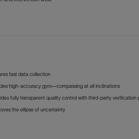
res fast data collection
les high-accuracy gyro—compassing at all inclinations
ides fully transparent quality control with third-party verification 
oves the ellipse of uncertainty