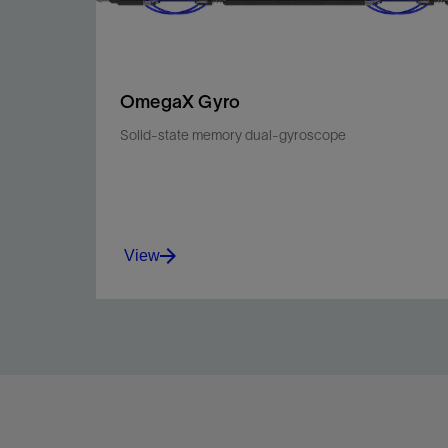
OmegaX Gyro
Solid-state memory dual-gyroscope
View
OmegaX Gyro solid-state memory dual-
gyroscope measures the Earth's rotation in just
32 seconds.