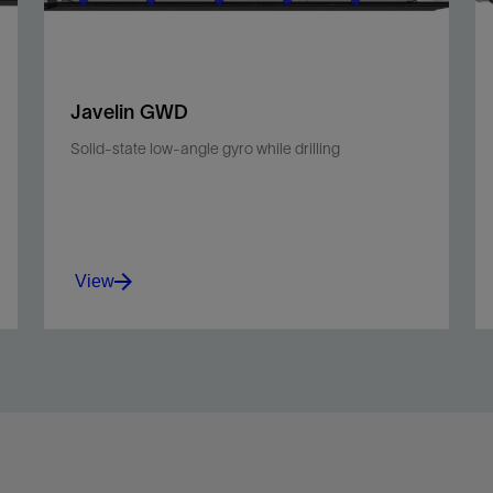
Javelin GWD
Solid-state low-angle gyro while drilling
View
Transforms tophole kickoff, batch setting, and
multiwell drilling.