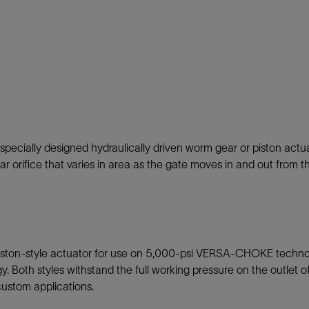
cially designed hydraulically driven worm gear or piston actua
 orifice that varies in area as the gate moves in and out from th
 a piston-style actuator for use on 5,000-psi VERSA-CHOKE tech
oth styles withstand the full working pressure on the outlet of 
ustom applications.