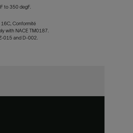
gF to 350 degF.
 16C, Conformité
mply with NACE TM0187.
s Z-015 and D-002.