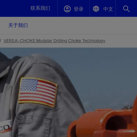
联系我们
登录
中文
关于我们
English
封堵与弃井
VERSA-CHOKE Modular Drilling Choke Technology
中文(中国)
、更快变
高效封堵弃井，确保井筒完整性
斯伦贝谢绩效保障
油气田开
重新定义可实现的系统级优化目标
久、可持
数据中心基础设施解决方案
关注自然
重大活动
更多元、
源的未来
—为了气
模块化数据中心基础设施，预先在外地预制
我们确定了对我们的运营至关重要的三个关
近距离了解我们的各项活动
极的社会
并运送到现场即可安装——部署时间最多可
键领域：生物多样性、水资源和循环性
压缩40%
斯伦贝谢利用地热能源
挖掘地球的热能作为可信赖、可持续的资源