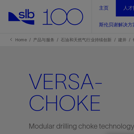
主页
人才
LinkedIn
斯伦贝谢解决方
精选内容
精选内容
精选内容
精选内容
斯伦贝谢解决方案
产品与服务
可持续发展
新闻报道与洞察见解
关于我们
生产优
Home
产品与服务
石油和天然气行业持续创新
建井
全方位释
地球问题，全球解决方案，分地部署
石油和天然气行业持续创新
管理方式
新闻报道
斯伦贝谢概述
规模数字化
气候行动
洞察见解
我们的业务
VERSA-
数字化
工业脱碳
以人为本
新闻报道
公司治理
推动运营
案例分享
扩展新能源体系
关注自然
健康、安全和环境
电动完
气候行
新闻中
斯伦贝
CHOKE
经实际验
我们的净
探索斯伦
斯伦贝谢能源术语
报告中心
洞察见解
强成效。
进行脱碳
实现战略
斯伦贝
Modular drilling choke technolog
通过先进
锁业务的