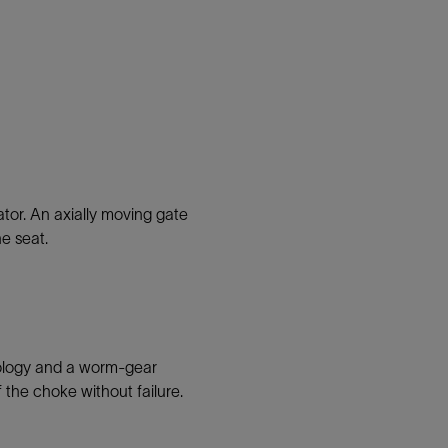
tor. An axially moving gate
e seat.
nology and a worm-gear
the choke without failure.