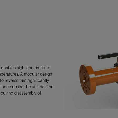
防砂
射孔
油藏隔离阀
完井附件
enables high-end pressure
peratures. A modular design
 reverse trim significantly
nance costs. The unit has the
equiring disassembly of