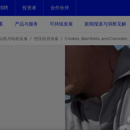
招聘
投资者
合作伙伴
Facebook
Email
案
产品与服务
可持续发展
新闻报道与洞察见解
化
恢复强化
钻机与钻机设备
控压钻井设备
Chokes, Manifolds, and Consoles
放资产整个生命周期的生产潜能
最大化您的投资回报 - 恢复更多
现、生产时间更长
运营
斯伦贝谢提速油气田开发
绩效实现下一阶段跨越式发展
获取更成熟的油气田储备，缩短新
发时间，并使油气田生产具有更长
井技术
动
心
谢概述
Tela代理式AI助手
以人为本
洞察见解
构建和谐地球家园
续的绩效表现
证的电动完井技术。更多选择，更
零路线图、帮助客户在作业运营中
贝谢的最新动态、故事和观点
由SLB研发的工程数智化AI软件
我们以人为本——尊重人权，建设
与世界各地的思想领袖一起步入能
致力于和谐地球家园的繁荣发展—
核心可靠，信心之选
以及新能源和转型机遇指导着我们
更包容的工作场所，并努力实现积
候、人类与自然
目标
经济效益
谢企业数据性能
数据中心解决方案
y
的数据收集、管理和智能解释来解
更快部署，更自信扩展
高水准绩效