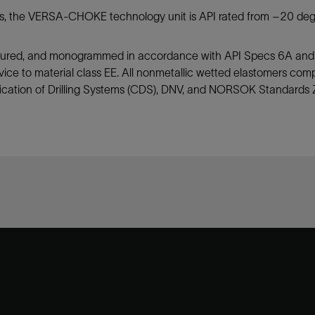
 sizes, the VERSA-CHOKE technology unit is API rated from –20 de
ured, and monogrammed in accordance with API Specs 6A and
e to material class EE. All nonmetallic wetted elastomers co
ification of Drilling Systems (CDS), DNV, and NORSOK Standard