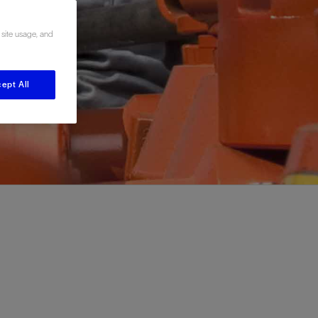
视图
探索更多
探索更多
 site usage, and
斯伦贝谢减少碳足迹
营中的甲
通过实用的、经过量化验证的解决方案来减
务
少碳排放和对环境的影响
与验
与验
ept All
液