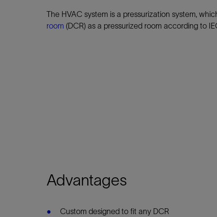
The HVAC system is a pressurization system, which
room
(DCR) as a pressurized room according to 
Advantages
Custom designed to fit any DCR