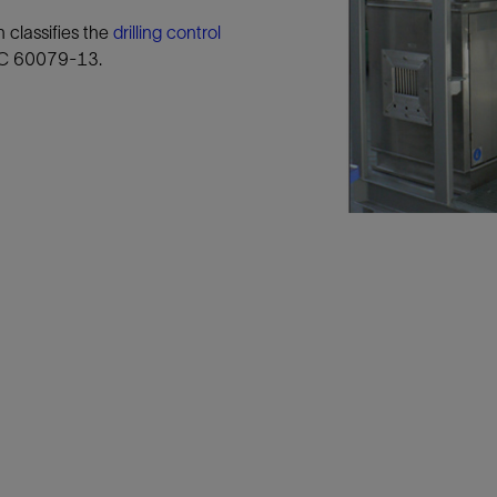
防砂
 classifies the
drilling control
IEC 60079-13.
射孔
油藏隔离阀
完井附件