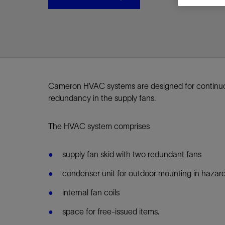
视图
探索更
探索更
探索更
石油和天然气行业持续创新
规模数字化
工业脱碳
扩展新能源体系
管理方式
气候行动
以人为本
关注自然
报告中心
新闻报道
洞察见解
新闻报道
案例分享
斯伦贝谢能源术语
斯伦贝谢概述
我们的业务
公司治理
健康、安全和环境
洞察见解
斯伦贝
储层表
建井
完井
生产
修井
即插即
一体化
油藏描
计划
钻井
生产
数据解
人工智
可持续
咨询服
Data Ce
甲烷排
减少明
碳捕获
地热
氢
锂
碳捕获
创造国
技术实
业务遍
领导团
斯伦贝
危品管
Infrastr
通过整个
储层表征
油藏描述
甲烷排放管理
地热
首席执行官与首席战略和可持续发
净零排放计划
创造国内价值
保护生物多样性
新闻报道
工业脱碳
IMAGE
以人为本
工业脱碳
道德与合规
培养底蕴深厚的斯伦贝谢安全文化
工业脱碳
地震
钻机与
完井
服务于
智能干
井筒完
一体化
数据分
油气田
钻井设
智能生
云端数
定制人
数字化
云端服
管理解
消减常
碳捕获
地热勘
清洁制
锂盐湖
碳捕获
教育推
且经济高
展官致辞
建井
计划
减少明火燃烧
储能
脱碳作业
尊重人权
保护自然资源
高管演讲
油气创新
技术实力
规模数字化
董事会
我们的安全管理方法
油气创新
地面与
井口与
流体、
处理与
自动修
油管冲
一体化
经济计
勘探计
钻井施
生产运
本地数
人工智
低碳能
技术咨
消除非
碳运输
地热可
氢工艺
锂卤水
碳运输
净零排放
可持续发展治理
完井
钻井
碳捕获、利用与封存（CCUS）
氢
多元、平等、包容
实现循环性
专题与更新
新能源
业务遍布全球
扩展新能源体系
指导方针
人身安全及事故预防
新能源
储层测
钻井服
人工举
生产系
连续油
桥塞坐
地球化
经济计
资产表
物联网
油气田
提升火
碳封存
地热田
可持续
碳封存
Cameron HVAC systems are designed for continuo
利益相关者参与
生产
生产
锂
数字化
领导团队
石油和天然气行业持续创新
联系董事会
员工健康与福祉
数字化
岩石与
钻井液
油藏增
监测与
钢丝井
井筒重
地质学
工艺优
地震处
地热增
盐水技
一体化
redundancy in the supply fans.
供应链可持续发展
修井
数据解决方案
碳捕获、利用与封存（CCUS）
可持续发展
构建和谐地球家园
审计委员会
危品管理
可持续发展
油藏描
固井
压裂液
生产用
电缆井
封隔屏
地质力
维护计
井筒测
地热资
整合地下
健康，安全和环境（HSE）
少延误并
即插即弃
人工智能
数据中心基础设施解决方案
斯伦贝谢工友会
薪酬委员会
数据与
测量
地面与
油气田
海底修
无钻机
地球物
生产保
The HVAC system comprises
数据隐私与网络安全
一体化项目
可持续发展与碳管理
提名和治理委员会
井筒测
数字化
中游服
抢修服
油气系
生产运
supply fan skid with two redundant fans
培训
边缘计算与物联网
能源、技术和创新委员会
经济软
快速生
井筒完
岩石物
condenser unit for outdoor mounting in hazar
咨询服务
财务委员会
电缆修
油藏工
Data Center Modular
地表井
储层描
internal fan coils
Infrastructure
数字井
space for free-issued items.
培训