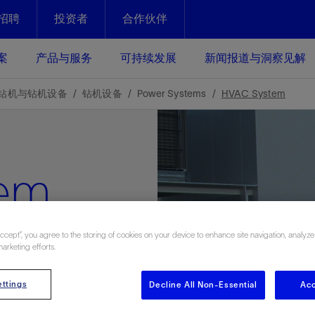
招聘
投资者
合作伙伴
Facebook
Email
案
产品与服务
可持续发展
新闻报道与洞察见解
化
恢复强化
钻机与钻机设备
钻机设备
Power Systems
HVAC System
放资产整个生命周期的生产潜能
最大化您的投资回报 - 恢复更多
现、生产时间更长
em
运营
斯伦贝谢提速油气田开发
绩效实现下一阶段跨越式发展
获取更成熟的油气田储备，缩短新
发时间，并使油气田生产具有更长
井技术
动
心
谢概述
Tela代理式AI助手
以人为本
洞察见解
构建和谐地球家园
续的绩效表现
证的电动完井技术。更多选择，更
零路线图、帮助客户在作业运营中
贝谢的最新动态、故事和观点
由SLB研发的工程数智化AI软件
我们以人为本——尊重人权，建设
与世界各地的思想领袖一起步入能
致力于和谐地球家园的繁荣发展—
Accept”, you agree to the storing of cookies on your device to enhance site navigation, analyze
n
marketing efforts.
核心可靠，信心之选
以及新能源和转型机遇指导着我们
更包容的工作场所，并努力实现积
候、人类与自然
目标
经济效益
谢企业数据性能
数据中心解决方案
ttings
Decline All Non-Essential
Acc
的数据收集、管理和智能解释来解
更快部署，更自信扩展
高水准绩效