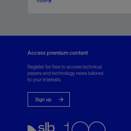
View
Tailor a power management solution to meet your
objectives for fuel efficiency, emissions, and
engine life.
Access premium content
Register for free to access technical
View
papers and technology news tailored
to your interests.
Sign up