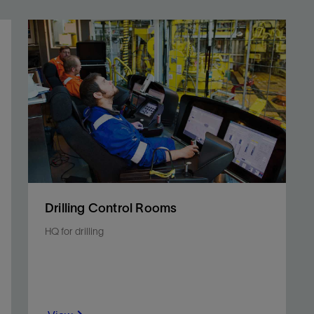
Drilling Control Rooms
HQ for drilling