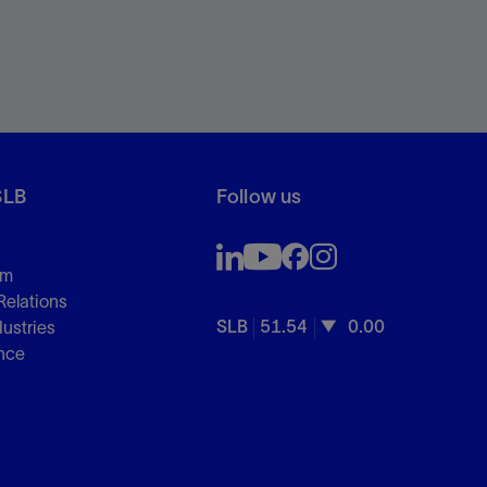
SLB
Follow us
om
Relations
SLB
51.54
0.00
dustries
nce