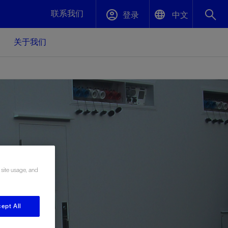
联系我们
登录
中文
关于我们
English
封堵与弃井
中文(中国)
、更快变
高效封堵弃井，确保井筒完整性
斯伦贝谢绩效保障
油气田开
重新定义可实现的系统级优化目标
久、可持
数据中心基础设施解决方案
关注自然
重大活动
更多元、
源的未来
—为了气
模块化数据中心基础设施，预先在外地预制
我们确定了对我们的运营至关重要的三个关
近距离了解我们的各项活动
 site usage, and
极的社会
并运送到现场即可安装——部署时间最多可
键领域：生物多样性、水资源和循环性
压缩40%
斯伦贝谢利用地热能源
ept All
挖掘地球的热能作为可信赖、可持续的资源