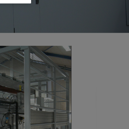
视图
探索更多
探索更多
斯伦贝谢减少碳足迹
营中的甲
通过实用的、经过量化验证的解决方案来减
务
少碳排放和对环境的影响
与验
与验
液