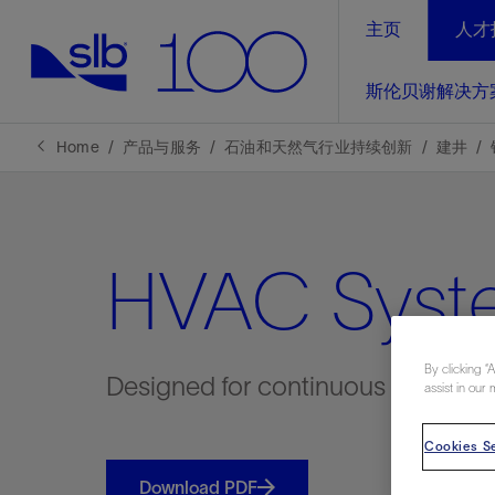
主页
人才
LinkedIn
斯伦贝谢解决方
精选内容
精选内容
精选内容
精选内容
斯伦贝谢解决方案
产品与服务
可持续发展
新闻报道与洞察见解
关于我们
生产优
Home
产品与服务
石油和天然气行业持续创新
建井
全方位释
地球问题，全球解决方案，分地部署
石油和天然气行业持续创新
管理方式
新闻报道
斯伦贝谢概述
规模数字化
气候行动
洞察见解
我们的业务
HVAC Syst
数字化
工业脱碳
以人为本
新闻报道
公司治理
推动运营
案例分享
扩展新能源体系
关注自然
健康、安全和环境
电动完
气候行
新闻中
斯伦贝
经实际验
我们的净
探索斯伦
斯伦贝谢能源术语
By clicking “
报告中心
洞察见解
Designed for continuous operatio
assist in our 
强成效。
进行脱碳
实现战略
斯伦贝
Cookies Se
通过先进
Download PDF
锁业务的