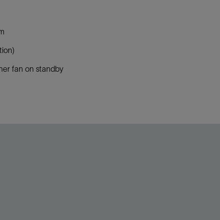
em
tion)
ther fan on standby