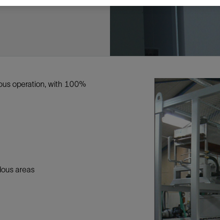
多
多
多
视图
探索更多
探索更多
探索更多
谢碳捕获与封存
征
弃
项目
述
决方案
能
发展与碳管理
务
nter Modular
放管理
火燃烧
、利用与封存（CCUS）
、利用与封存（CCUS）
内价值
力
布全球
队
谢工友会
理
斯伦贝谢消除甲烷排放
地震
地面与井下测井
储层测试
岩石与流体分析
油藏描述软件
数据与分析软件
井筒测井解释
经济软件
钻机与钻机设备
井口与采油树系统
钻井服务
钻井液解决方案、系统及产品
固井
测量
数字化钻井软件
完井
流体、固井与工具
人工举升
油藏增产服务
压裂液输送系统
地面与井下测井
服务于产能绩效的数字化
处理与分离
生产系统
监测与监控
生产用化学品与服务
油气田开发与生产软件
中游服务
快速生产响应解决方案
智能干预
自动修井
连续油管作业
钢丝井干预
电缆井干预
海底修井
抢修服务
井筒完整性评估
电缆修井
地表井测试
井筒完整性评估
油管冲孔和切割
桥塞坐封和取出
井筒重入问题
封隔屏障材料
无钻机弃井解决方案
一体化开发
一体化生产
数据分析
经济计划
地球化学
地质学
地质力学
地球物理
油气系统
岩石物理
油藏工程
储层描述
数字井筒解决方案
油气田发展计划
勘探计划
经济计划
钻井设计
钻井施工
智能生产工作室
生产运营
资产表现
工艺优化
维护计划
生产保障
生产运营数据
云端数据解决方案
本地数据解决方案
定制人工智能解决方案
人工智能与分析
物联网尖端人工智能
数字化碳捕集与碳封存利用
低碳能源
云端服务
技术咨询
油气田咨询服务
地震处理及解释服务
井筒测井解析
管理解决方案与服务
消减常规火炬
消除非常规火炬
提升火炬内燃效率
碳捕获与加工
碳运输
碳封存
地热勘探
地热可行性
地热田开发
地热增产
地热资源一体化开发
清洁制氢技术
氢工艺建模
锂盐湖资源建模
锂卤水盆地资源报告
可持续锂生产
盐水技术质量计算器
碳捕获与加工
碳运输
碳封存
教育推广
ucture
CCUS价值链中灵活、可靠、协作
为了更好的明天，努力消除作业运
钻机设备
产能绩效的数字化
预
整性评估
开发
析
发展计划
计
产工作室
据解决方案
工智能解决方案
碳捕集与碳封存利用
务
决方案与服务
规火炬
与加工
探
氢技术
资源建模
与加工
广
井下地震
快速解释成果
地面试井
储层实验室
数据分析
解释与设计
控压钻井设备
钻头
钻井液添加剂
固井质量评估
随钻测井
电气完井
完井盐水
矿井排水的人工提升系统
智能压裂
录井
面向过程系统性能的数字化服
人工举升
电缆套管测井
设备完整性
生产保障
机器人自主检查
电动井下CT控制系统
数字化钢丝作业
电缆爬行器
海底服务联盟
套管维修
双管柱封隔评价
爆炸油管切割
数字钢丝干预作业
电缆动力干预作业
弃井固井
海底联合作业
井眼地质分析
地下顾问
举升优化
设备健康及可靠性
生产分析
数据科学
企业级数据管理
量身定制的解决方案
云端解决方案与设计
油气藏模拟及应用
光学气体成像相机
气体处理系统
加工、压缩与流动保障软件
碳封存场地评估
地热场地评估
地热场地评估
地热储层数值模拟
Smackover 游戏
气体处理系统
加工、压缩与流动保障软件
碳封存场地评估
效的解决方案，加速帮助客户实现
烷排放和明火燃烧
井下测井
采油树系统
固井与工具
分离
井
孔和切割
生产
划
划
工
营
据解决方案
能与分析
源
询
常规火炬
行性
建模
盆地资源报告
地震处理软件
自动测井平台
无明火试油及清井
岩心分析
数据管理
实时作业
控压钻井服务
定向钻井
钻井液模拟软件
固井软件
随钻测量
流量控制设备
盐水置换
智能电梯
压裂与返排设备
电缆裸眼测井
生产设施
阀门与执行器
地面试油
流动保障
生产作业
设备监控与优化
实时井下盘管作业服务
钢丝机械化作业
电缆修井
油气田寿命修井服务
安全阀修复
超声波固井质量评估
数字钢丝干预作业
钢丝机械干预作业
连续油管机械干预作业
无钻机开放水域弃井作业
测井解释评价
完整性管理
管道完整性
生产顾问
数据管理
生产数据管理系统
数据过渡与数据管理
钻井服务
甲烷增值转化咨询
先进的碳捕获
水平泵送系统
碳封存注入作业、测量、监测
地热地球物理分析
地热勘探钻探
地热建井
先进的碳捕获
水平泵送系统
碳封存注入作业、测量、监测
证
证
试
务
升
统
管作业
封和取出
学
划
现
尖端人工智能
咨询服务
炬内燃效率
开发
锂生产
地震数据库
自动井筒完整性测井
井下储层试油
移动分析解决方案
控压设备
测距与拦截服务
水平定向钻井，矿井和注水井
漏失
地面测井
多边机构
修井液
喷气升力
压裂服务
电缆套管测井
油处理
安全系统
地面多相流计量
生产优化
计量
压裂
电缆射孔
水下坐落管柱
提高生产
水泥胶结测井仪器
机械开槽割刀
现场安全顾问
现场执行及检查
流动保障建模
工区数据管理
云端运营
钻井碳排放管理
甲烷业务咨询
数据驱动提效服务
碳运输阀
地热勘探
地热试井
地热完井
数据驱动提效服务
碳运输阀
us operation, with 100%
碳封存井设计与建设
碳封存井设计与建设
流体分析
解决方案、系统及产品
产服务
监控
干预
入问题
化
理及解释服务
产
术质量计算器
地震数据处理
随钻测井
返排试油
流体分析
钻机设备
扩眼
非水基钻井液
泥浆驱替和隔离液
陀螺测斜服务
实时光纤解释与分析
钻井液
优化人工举升
酸化服务
数字化钢丝作业
采出水处理
节流阀
计量与自动化系统
天然气净化
阀门和执行机构
射孔
电缆套管测井
无隔水套管弃井作业
抢险防砂
高分辨率双井径
机械油管割刀
碳减排顾问
生产潜力挖掘
数据可视化分析
流动保障解决方案
甲烷数字化平台
加工、压缩与流动保障软件
管道化学品及服务
地热勘探钻探
地热储层数值模拟
加工、压缩与流动保障软件
管道化学品及服务
能源解决方案
制造与规模化
碳封存监管许可
碳封存监管许可
述软件
输送系统
化学品与服务
干预
障材料
学
划
井解析
源一体化开发
随钻地震解决方案
光纤测井解决方案
井筒完整性评估
井下流体分析
井筒建设
钻具组合
水基钻井液解决方案
无水泥固井体系
示踪技术
泥饼破碎机
卧式地面泵
水资源管理
过钻杆测井服务
水处理
注水泵
深水化工
管道完整性
测井
管道修复
模块化注入系统
管材切割和管材回收
电磁波套管扫描仪
设备连接
生产洞察
地质力学
甲烷激光雷达相机
地热储层特征描述
、井筒和设施规划，最大限度地减
为复杂行业提供定制化的制造能力
控制成本。
分析软件
井下测井
开发与生产软件
井
弃井解决方案
理
障
地震波成像处理
智能地层评估
试油设计与解释
追踪技术
固控与岩屑管理
井筒清洁工具
完井液
自适应水泥系统
完井软件
固井服务
电潜泵
油田增产优化
分布式光纤测量
气体处理
石油和天然气缓蚀剂
多相流计量
增产与控水
结构地质学
甲烷单点浓度测量仪
地热尽职调查
井解释
钻井软件
务
务
统
营数据
电缆裸眼测井
储层取样
固控与岩屑管理
CemCRETE 固井技术
完井封隔器
过滤
螺杆泵
固体管理
生产化学性能的数字服务
管道泵
地面设备
件
产响应解决方案
整性评估
理
电缆套管测井
无线遥测
深水固井
智能完井
钻井液漏失控制
电动潜水螺杆泵系统
运营优化服务
中游软件
修井工具与解决方案
dous areas
井
程
录井
气体迁移控制
压裂桥塞和滑套
封隔液
柱塞提升
作业支持
测试
述
岩屑分析
废弃井固井
永久监控
井筒清洁工具
抽油机
新技术试点
筒解决方案
数字化钢丝作业
井下安全阀
气举
设施规划软件
追踪技术
尾管挂
供电系统与电缆