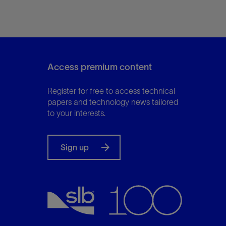
Access premium content
Register for free to access technical
papers and technology news tailored
to your interests.
Sign up