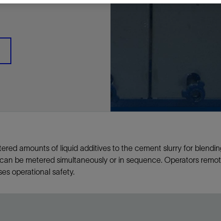
多
多
多
视图
探索更多
探索更多
探索更多
谢碳捕获与封存
征
弃
项目
述
决方案
能
发展与碳管理
务
nter Modular
放管理
火燃烧
、利用与封存（CCUS）
、利用与封存（CCUS）
内价值
力
布全球
队
谢工友会
理
斯伦贝谢消除甲烷排放
地震
地面与井下测井
储层测试
岩石与流体分析
油藏描述软件
数据与分析软件
井筒测井解释
经济软件
钻机与钻机设备
井口与采油树系统
钻井服务
钻井液解决方案、系统及产品
固井
测量
数字化钻井软件
完井
流体、固井与工具
人工举升
油藏增产服务
压裂液输送系统
地面与井下测井
服务于产能绩效的数字化
处理与分离
生产系统
监测与监控
生产用化学品与服务
油气田开发与生产软件
中游服务
快速生产响应解决方案
智能干预
自动修井
连续油管作业
钢丝井干预
电缆井干预
海底修井
抢修服务
井筒完整性评估
电缆修井
地表井测试
井筒完整性评估
油管冲孔和切割
桥塞坐封和取出
井筒重入问题
封隔屏障材料
无钻机弃井解决方案
一体化开发
一体化生产
数据分析
经济计划
地球化学
地质学
地质力学
地球物理
油气系统
岩石物理
油藏工程
储层描述
数字井筒解决方案
油气田发展计划
勘探计划
经济计划
钻井设计
钻井施工
智能生产工作室
生产运营
资产表现
工艺优化
维护计划
生产保障
生产运营数据
云端数据解决方案
本地数据解决方案
定制人工智能解决方案
人工智能与分析
物联网尖端人工智能
数字化碳捕集与碳封存利用
低碳能源
云端服务
技术咨询
油气田咨询服务
地震处理及解释服务
井筒测井解析
管理解决方案与服务
消减常规火炬
消除非常规火炬
提升火炬内燃效率
碳捕获与加工
碳运输
碳封存
地热勘探
地热可行性
地热田开发
地热增产
地热资源一体化开发
清洁制氢技术
氢工艺建模
锂盐湖资源建模
锂卤水盆地资源报告
可持续锂生产
盐水技术质量计算器
碳捕获与加工
碳运输
碳封存
教育推广
ucture
CCUS价值链中灵活、可靠、协作
为了更好的明天，努力消除作业运
钻机设备
产能绩效的数字化
预
整性评估
开发
析
发展计划
计
产工作室
据解决方案
工智能解决方案
碳捕集与碳封存利用
务
决方案与服务
规火炬
与加工
探
氢技术
资源建模
与加工
广
井下地震
快速解释成果
地面试井
储层实验室
数据分析
解释与设计
控压钻井设备
钻头
钻井液添加剂
固井质量评估
随钻测井
电气完井
完井盐水
矿井排水的人工提升系统
智能压裂
录井
面向过程系统性能的数字化服
人工举升
电缆套管测井
设备完整性
生产保障
机器人自主检查
电动井下CT控制系统
数字化钢丝作业
电缆爬行器
海底服务联盟
套管维修
双管柱封隔评价
爆炸油管切割
数字钢丝干预作业
电缆动力干预作业
弃井固井
海底联合作业
井眼地质分析
地下顾问
举升优化
设备健康及可靠性
生产分析
数据科学
企业级数据管理
量身定制的解决方案
云端解决方案与设计
油气藏模拟及应用
光学气体成像相机
气体处理系统
加工、压缩与流动保障软件
碳封存场地评估
地热场地评估
地热场地评估
地热储层数值模拟
Smackover 游戏
气体处理系统
加工、压缩与流动保障软件
碳封存场地评估
效的解决方案，加速帮助客户实现
烷排放和明火燃烧
井下测井
采油树系统
固井与工具
分离
井
孔和切割
生产
划
划
工
营
据解决方案
能与分析
源
询
常规火炬
行性
建模
盆地资源报告
地震处理软件
自动测井平台
无明火试油及清井
岩心分析
数据管理
实时作业
控压钻井服务
定向钻井
钻井液模拟软件
固井软件
随钻测量
流量控制设备
盐水置换
智能电梯
压裂与返排设备
电缆裸眼测井
生产设施
阀门与执行器
地面试油
流动保障
生产作业
设备监控与优化
实时井下盘管作业服务
钢丝机械化作业
电缆修井
油气田寿命修井服务
安全阀修复
超声波固井质量评估
数字钢丝干预作业
钢丝机械干预作业
连续油管机械干预作业
无钻机开放水域弃井作业
测井解释评价
完整性管理
管道完整性
生产顾问
数据管理
生产数据管理系统
数据过渡与数据管理
钻井服务
甲烷增值转化咨询
先进的碳捕获
水平泵送系统
碳封存注入作业、测量、监测
地热地球物理分析
地热勘探钻探
地热建井
先进的碳捕获
水平泵送系统
碳封存注入作业、测量、监测
证
证
试
务
升
统
管作业
封和取出
学
划
现
尖端人工智能
咨询服务
炬内燃效率
开发
锂生产
地震数据库
自动井筒完整性测井
井下储层试油
移动分析解决方案
控压设备
测距与拦截服务
水平定向钻井，矿井和注水井
漏失
地面测井
多边机构
修井液
喷气升力
压裂服务
电缆套管测井
油处理
安全系统
地面多相流计量
生产优化
计量
压裂
电缆射孔
水下坐落管柱
提高生产
水泥胶结测井仪器
机械开槽割刀
现场安全顾问
现场执行及检查
流动保障建模
工区数据管理
云端运营
钻井碳排放管理
甲烷业务咨询
数据驱动提效服务
碳运输阀
地热勘探
地热试井
地热完井
数据驱动提效服务
碳运输阀
碳封存井设计与建设
碳封存井设计与建设
流体分析
解决方案、系统及产品
产服务
监控
干预
入问题
化
理及解释服务
产
术质量计算器
地震数据处理
随钻测井
返排试油
流体分析
钻机设备
扩眼
非水基钻井液
泥浆驱替和隔离液
陀螺测斜服务
实时光纤解释与分析
钻井液
优化人工举升
酸化服务
数字化钢丝作业
采出水处理
节流阀
计量与自动化系统
天然气净化
阀门和执行机构
射孔
电缆套管测井
无隔水套管弃井作业
抢险防砂
高分辨率双井径
机械油管割刀
碳减排顾问
生产潜力挖掘
数据可视化分析
流动保障解决方案
甲烷数字化平台
加工、压缩与流动保障软件
管道化学品及服务
地热勘探钻探
地热储层数值模拟
加工、压缩与流动保障软件
管道化学品及服务
能源解决方案
制造与规模化
碳封存监管许可
碳封存监管许可
述软件
输送系统
化学品与服务
干预
障材料
学
划
井解析
源一体化开发
随钻地震解决方案
光纤测井解决方案
井筒完整性评估
井下流体分析
井筒建设
钻具组合
水基钻井液解决方案
无水泥固井体系
示踪技术
泥饼破碎机
卧式地面泵
水资源管理
过钻杆测井服务
水处理
注水泵
深水化工
管道完整性
测井
管道修复
模块化注入系统
管材切割和管材回收
电磁波套管扫描仪
设备连接
生产洞察
地质力学
甲烷激光雷达相机
地热储层特征描述
、井筒和设施规划，最大限度地减
为复杂行业提供定制化的制造能力
控制成本。
分析软件
井下测井
开发与生产软件
井
弃井解决方案
理
障
地震波成像处理
智能地层评估
试油设计与解释
追踪技术
固控与岩屑管理
井筒清洁工具
完井液
自适应水泥系统
完井软件
固井服务
电潜泵
油田增产优化
分布式光纤测量
气体处理
石油和天然气缓蚀剂
多相流计量
增产与控水
结构地质学
甲烷单点浓度测量仪
地热尽职调查
井解释
钻井软件
务
务
统
营数据
电缆裸眼测井
储层取样
固控与岩屑管理
CemCRETE 固井技术
完井封隔器
过滤
螺杆泵
固体管理
生产化学性能的数字服务
管道泵
地面设备
etered amounts of liquid additives to the cement slurry for blend
件
产响应解决方案
整性评估
理
电缆套管测井
无线遥测
深水固井
智能完井
钻井液漏失控制
电动潜水螺杆泵系统
运营优化服务
中游软件
修井工具与解决方案
h can be metered simultaneously or in sequence. Operators remot
井
程
录井
气体迁移控制
压裂桥塞和滑套
封隔液
柱塞提升
作业支持
s operational safety.
测试
述
岩屑分析
废弃井固井
永久监控
井筒清洁工具
抽油机
新技术试点
筒解决方案
数字化钢丝作业
井下安全阀
气举
设施规划软件
追踪技术
尾管挂
供电系统与电缆