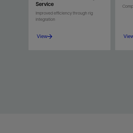
Service
Compu
Improved efficiency through rig
integration
View
Vie
Simplify maintenance,
Meter
streamline job execution, and
ceme
reduce logistics involved in
simu
the well construction process.
with 
View
Vie