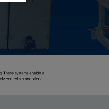
视图
探索更多
探索更多
斯伦贝谢减少碳足迹
营中的甲
通过实用的、经过量化验证的解决方案来减
务
少碳排放和对环境的影响
与验
与验
液
ing. These systems enable a
ely control a stand-alone