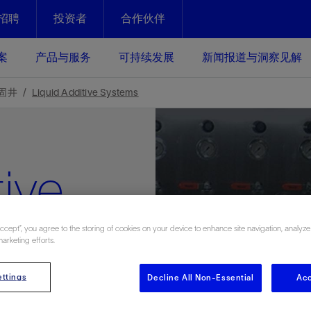
招聘
投资者
合作伙伴
Facebook
Email
案
产品与服务
可持续发展
新闻报道与洞察见解
化
恢复强化
固井
Liquid Additive Systems
放资产整个生命周期的生产潜能
最大化您的投资回报 - 恢复更多
现、生产时间更长
tive
运营
斯伦贝谢提速油气田开发
绩效实现下一阶段跨越式发展
获取更成熟的油气田储备，缩短新
发时间，并使油气田生产具有更长
井技术
动
心
谢概述
Tela代理式AI助手
以人为本
洞察见解
构建和谐地球家园
续的绩效表现
Accept”, you agree to the storing of cookies on your device to enhance site navigation, analyze
证的电动完井技术。更多选择，更
零路线图、帮助客户在作业运营中
贝谢的最新动态、故事和观点
由SLB研发的工程数智化AI软件
我们以人为本——尊重人权，建设
与世界各地的思想领袖一起步入能
致力于和谐地球家园的繁荣发展—
marketing efforts.
核心可靠，信心之选
以及新能源和转型机遇指导着我们
更包容的工作场所，并努力实现积
候、人类与自然
目标
经济效益
谢企业数据性能
数据中心解决方案
ttings
Decline All Non-Essential
Acc
ves and
的数据收集、管理和智能解释来解
更快部署，更自信扩展
高水准绩效