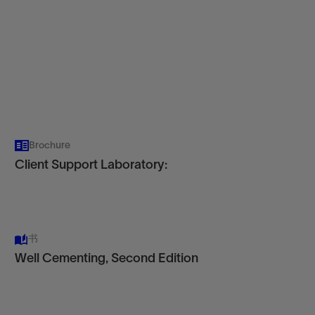
Brochure
Client Support Laboratory:
书
Well Cementing, Second Edition