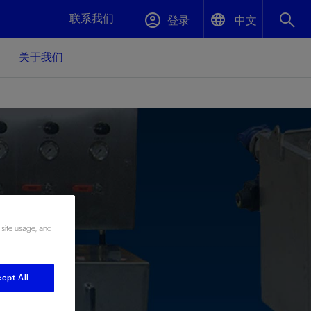
联系我们
登录
中文
关于我们
English
封堵与弃井
中文(中国)
、更快变
高效封堵弃井，确保井筒完整性
斯伦贝谢绩效保障
油气田开
重新定义可实现的系统级优化目标
久、可持
数据中心基础设施解决方案
关注自然
重大活动
 site usage, and
更多元、
源的未来
—为了气
模块化数据中心基础设施，预先在外地预制
我们确定了对我们的运营至关重要的三个关
近距离了解我们的各项活动
极的社会
并运送到现场即可安装——部署时间最多可
键领域：生物多样性、水资源和循环性
压缩40%
斯伦贝谢利用地热能源
ept All
挖掘地球的热能作为可信赖、可持续的资源