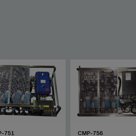
防砂
射孔
油藏隔离阀
完井附件
-751
CMP-756