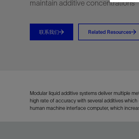
maintain additive concentrations
视图
探索更
探索更
探索更
石油和天然气行业持续创新
规模数字化
工业脱碳
扩展新能源体系
管理方式
气候行动
以人为本
关注自然
报告中心
新闻报道
洞察见解
新闻报道
案例分享
斯伦贝谢能源术语
斯伦贝谢概述
我们的业务
公司治理
健康、安全和环境
洞察见解
斯伦贝
储层表
建井
完井
生产
修井
即插即
一体化
油藏描
计划
钻井
生产
数据解
人工智
可持续
咨询服
Data Ce
甲烷排
减少明
碳捕获
地热
氢
锂
碳捕获
创造国
技术实
业务遍
领导团
斯伦贝
危品管
Infrastr
通过整个
储层表征
油藏描述
甲烷排放管理
地热
首席执行官与首席战略和可持续发
净零排放计划
创造国内价值
保护生物多样性
新闻报道
工业脱碳
IMAGE
以人为本
工业脱碳
道德与合规
培养底蕴深厚的斯伦贝谢安全文化
工业脱碳
地震
钻机与
完井
服务于
智能干
井筒完
一体化
数据分
油气田
钻井设
智能生
云端数
定制人
数字化
云端服
管理解
消减常
碳捕获
地热勘
清洁制
锂盐湖
碳捕获
教育推
联系我们
Related Resources
且经济高
展官致辞
建井
计划
减少明火燃烧
储能
脱碳作业
尊重人权
保护自然资源
高管演讲
油气创新
技术实力
规模数字化
董事会
我们的安全管理方法
油气创新
地面与
井口与
流体、
处理与
自动修
油管冲
一体化
经济计
勘探计
钻井施
生产运
本地数
人工智
低碳能
技术咨
消除非
碳运输
地热可
氢工艺
锂卤水
碳运输
净零排放
可持续发展治理
完井
钻井
碳捕获、利用与封存（CCUS）
氢
多元、平等、包容
实现循环性
专题与更新
新能源
业务遍布全球
扩展新能源体系
指导方针
人身安全及事故预防
新能源
储层测
钻井服
人工举
生产系
连续油
桥塞坐
地球化
经济计
资产表
物联网
油气田
提升火
碳封存
地热田
可持续
碳封存
利益相关者参与
生产
生产
锂
数字化
领导团队
石油和天然气行业持续创新
联系董事会
员工健康与福祉
数字化
岩石与
钻井液
油藏增
监测与
钢丝井
井筒重
地质学
工艺优
地震处
地热增
盐水技
一体化
供应链可持续发展
修井
数据解决方案
碳捕获、利用与封存（CCUS）
可持续发展
构建和谐地球家园
审计委员会
危品管理
可持续发展
油藏描
固井
压裂液
生产用
电缆井
封隔屏
地质力
维护计
井筒测
地热资
整合地下
健康，安全和环境（HSE）
少延误并
即插即弃
人工智能
数据中心基础设施解决方案
斯伦贝谢工友会
薪酬委员会
数据与
测量
地面与
油气田
海底修
无钻机
地球物
生产保
数据隐私与网络安全
一体化项目
可持续发展与碳管理
提名和治理委员会
井筒测
数字化
中游服
抢修服
油气系
生产运
Modular liquid additive systems deliver multiple m
培训
边缘计算与物联网
能源、技术和创新委员会
经济软
快速生
井筒完
岩石物
high rate of accuracy with several additives whic
咨询服务
财务委员会
电缆修
油藏工
human machine interface computer, which increase
Data Center Modular
地表井
储层描
Infrastructure
数字井
培训