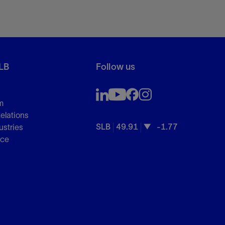
LB
Follow us
m
Relations
SLB
49.91
-1.77
ustries
nce