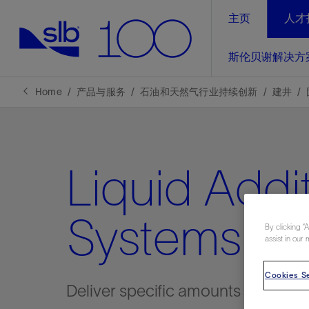
主页
人才
LinkedIn
斯伦贝谢解决方
精选内容
精选内容
精选内容
精选内容
斯伦贝谢解决方案
产品与服务
可持续发展
新闻报道与洞察见解
关于我们
生产优
Home
产品与服务
石油和天然气行业持续创新
建井
全方位释
地球问题，全球解决方案，分地部署
石油和天然气行业持续创新
管理方式
新闻报道
斯伦贝谢概述
规模数字化
气候行动
洞察见解
我们的业务
Liquid Addi
数字化
工业脱碳
以人为本
新闻报道
公司治理
推动运营
案例分享
扩展新能源体系
关注自然
健康、安全和环境
电动完
气候行
新闻中
斯伦贝
Systems
By clicking “
经实际验
我们的净
探索斯伦
斯伦贝谢能源术语
报告中心
洞察见解
assist in our 
强成效。
进行脱碳
实现战略
斯伦贝
Cookies Se
Deliver specific amounts of additi
通过先进
锁业务的