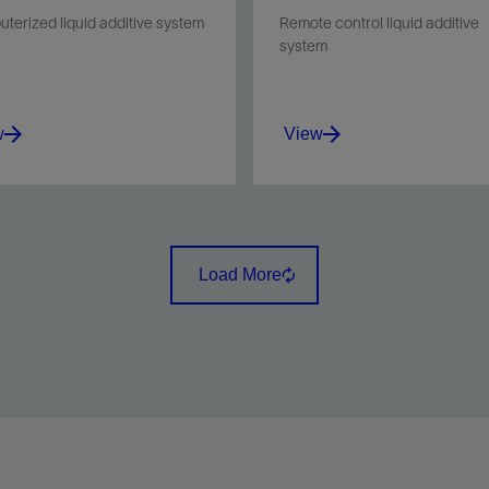
terized liquid additive system
Remote control liquid additive
system
w
View
 four liquid additives for
Meter up to six liquid additi
nt slurry blending
for cement slurry blending.
ltaneously or in sequence
Load More
high accuracy.
w
View