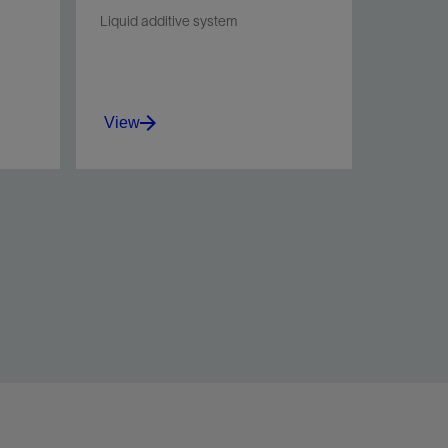
Liquid additive system
View
ves
Meter and deliver liquid
additives for cement slurry
blending.
View