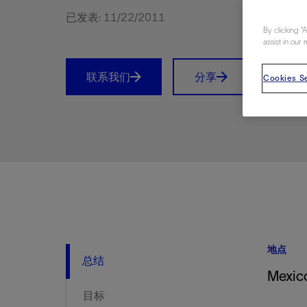
视图
探索更
探索更
探索更
已发表: 11/22/2011
By clicking “
石油和天然气行业持续创新
规模数字化
工业脱碳
扩展新能源体系
管理方式
气候行动
以人为本
关注自然
报告中心
新闻报道
洞察见解
新闻报道
案例分享
斯伦贝谢能源术语
斯伦贝谢概述
我们的业务
公司治理
健康、安全和环境
洞察见解
斯伦贝
储层表
建井
完井
生产
修井
即插即
一体化
油藏描
计划
钻井
生产
数据解
人工智
可持续
咨询服
Data Ce
甲烷排
减少明
碳捕获
地热
氢
锂
碳捕获
创造国
技术实
业务遍
领导团
斯伦贝
危品管
assist in our 
Infrastr
通过整个
储层表征
油藏描述
甲烷排放管理
地热
首席执行官与首席战略和可持续发
净零排放计划
创造国内价值
保护生物多样性
新闻报道
工业脱碳
IMAGE
以人为本
工业脱碳
道德与合规
培养底蕴深厚的斯伦贝谢安全文化
工业脱碳
地震
钻机与
完井
服务于
智能干
井筒完
一体化
数据分
油气田
钻井设
智能生
云端数
定制人
数字化
云端服
管理解
消减常
碳捕获
地热勘
清洁制
锂盐湖
碳捕获
教育推
且经济高
联系我们
分享
Prin
展官致辞
Cookies Se
建井
计划
减少明火燃烧
储能
脱碳作业
尊重人权
保护自然资源
高管演讲
油气创新
技术实力
规模数字化
董事会
我们的安全管理方法
油气创新
地面与
井口与
流体、
处理与
自动修
油管冲
一体化
经济计
勘探计
钻井施
生产运
本地数
人工智
低碳能
技术咨
消除非
碳运输
地热可
氢工艺
锂卤水
碳运输
净零排放
可持续发展治理
完井
钻井
碳捕获、利用与封存（CCUS）
氢
多元、平等、包容
实现循环性
专题与更新
新能源
业务遍布全球
扩展新能源体系
指导方针
人身安全及事故预防
新能源
储层测
钻井服
人工举
生产系
连续油
桥塞坐
地球化
经济计
资产表
物联网
油气田
提升火
碳封存
地热田
可持续
碳封存
利益相关者参与
生产
生产
锂
数字化
领导团队
石油和天然气行业持续创新
联系董事会
员工健康与福祉
数字化
岩石与
钻井液
油藏增
监测与
钢丝井
井筒重
地质学
工艺优
地震处
地热增
盐水技
一体化
供应链可持续发展
修井
数据解决方案
碳捕获、利用与封存（CCUS）
可持续发展
构建和谐地球家园
审计委员会
危品管理
可持续发展
油藏描
固井
压裂液
生产用
电缆井
封隔屏
地质力
维护计
井筒测
地热资
整合地下
健康，安全和环境（HSE）
少延误并
即插即弃
人工智能
数据中心基础设施解决方案
斯伦贝谢工友会
薪酬委员会
数据与
测量
地面与
油气田
海底修
无钻机
地球物
生产保
数据隐私与网络安全
一体化项目
可持续发展与碳管理
提名和治理委员会
井筒测
数字化
中游服
抢修服
油气系
生产运
培训
边缘计算与物联网
能源、技术和创新委员会
经济软
快速生
井筒完
岩石物
咨询服务
财务委员会
电缆修
油藏工
地点
Data Center Modular
地表井
储层描
总结
Mexic
Infrastructure
数字井
目标
培训