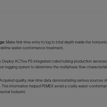
防砂
射孔
油藏隔离阀
完井附件
ge:
Make first-time entry to log to total depth inside the horizont
y define water-conformance treatment.
:
Deploy ACTive PS integrated coiled tubing production services
on logging system to determine the multiphase flow characteristic
cquired quality, real-time data demonstrating various sources o
. This information helped PEMEX avoid a costly water-conforman
ental footprint.