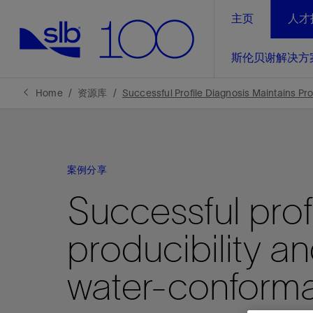
主页
人才
LinkedIn
斯伦贝谢解决方
精选内容
精选内容
精选内容
精选内容
斯伦贝谢解决方案
产品与服务
可持续发展
新闻报道与洞察见解
关于我们
生产优
Home
资源库
Successful Profile Diagnosis Maintains P
全方位释
地球问题，全球解决方案，分地部署
石油和天然气行业持续创新
管理方式
新闻报道
斯伦贝谢概述
规模数字化
气候行动
洞察见解
我们的业务
案例分享
数字化
工业脱碳
以人为本
新闻报道
公司治理
Successful prof
推动运营
案例分享
扩展新能源体系
关注自然
健康、安全和环境
电动完
气候行
新闻中
斯伦贝
producibility a
经实际验
我们的净
探索斯伦
斯伦贝谢能源术语
报告中心
洞察见解
强成效。
进行脱碳
实现战略
斯伦贝
water-conforma
通过先进
锁业务的