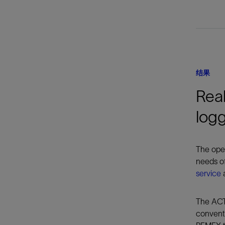
结果
Rea
log
The oper
needs of
service
a
The ACTi
convent