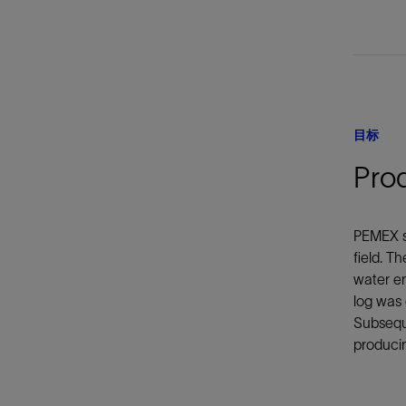
目标
Prod
PEMEX so
field. T
water en
log was 
Subseque
produci