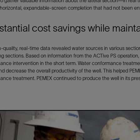
 gather valuable information about the lateral section—in real tim
 horizontal, expandable-screen completion that had not been entere
tantial cost savings while maint
-quality, real-time data revealed water sources in various sectio
ng sections. Based on information from the ACTive PS operation
ance intervention in the short term. Water conformance treatme
d decrease the overall productivity of the well. This helped PE
nce treatment. PEMEX continued to produce the well in its pres