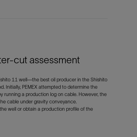
ater-cut assessment
shito 11 well—the best oil producer in the Shishito
d. Initially, PEMEX attempted to determine the
y running a production log on cable. However, the
 the cable under gravity conveyance.
the well or obtain a production profile of the