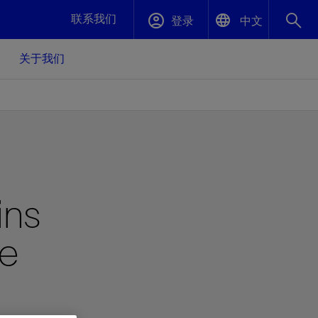
联系我们
登录
中文
关于我们
English
封堵与弃井
中文(中国)
、更快变
高效封堵弃井，确保井筒完整性
斯伦贝谢绩效保障
ins
油气田开
重新定义可实现的系统级优化目标
久、可持
数据中心基础设施解决方案
关注自然
重大活动
ve
更多元、
源的未来
—为了气
模块化数据中心基础设施，预先在外地预制
我们确定了对我们的运营至关重要的三个关
近距离了解我们的各项活动
极的社会
并运送到现场即可安装——部署时间最多可
键领域：生物多样性、水资源和循环性
压缩40%
斯伦贝谢利用地热能源
挖掘地球的热能作为可信赖、可持续的资源