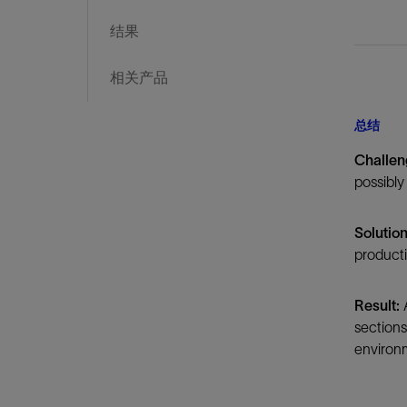
结果
相关产品
总结
Challen
possibl
Solution
producti
Result:
A
sections
environm