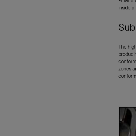
PEMEX to
inside a
Subs
The high
produci
conform
zones an
conforma