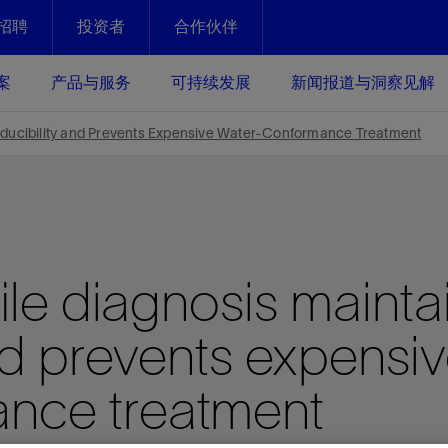
招聘
投资者
合作伙伴
Facebook
Email
案
产品与服务
可持续发展
新闻报道与洞察见解
化
恢复强化
roducibility and Prevents Expensive Water-Conformance Treatment
放资产整个生命周期的生产潜能
最大化您的投资回报 - 恢复更多
现、生产时间更长
运营
斯伦贝谢提速油气田开发
ile diagnosis mainta
绩效实现下一阶段跨越式发展
获取更成熟的油气田储备，缩短新
发时间，并使油气田生产具有更长
井技术
动
心
谢概述
Tela代理式AI助手
以人为本
洞察见解
构建和谐地球家园
续的绩效表现
nd prevents expensi
证的电动完井技术。更多选择，更
零路线图、帮助客户在作业运营中
贝谢的最新动态、故事和观点
由SLB研发的工程数智化AI软件
我们以人为本——尊重人权，建设
与世界各地的思想领袖一起步入能
致力于和谐地球家园的繁荣发展—
核心可靠，信心之选
以及新能源和转型机遇指导着我们
更包容的工作场所，并努力实现积
候、人类与自然
目标
经济效益
谢企业数据性能
数据中心解决方案
nce treatment
的数据收集、管理和智能解释来解
更快部署，更自信扩展
高水准绩效