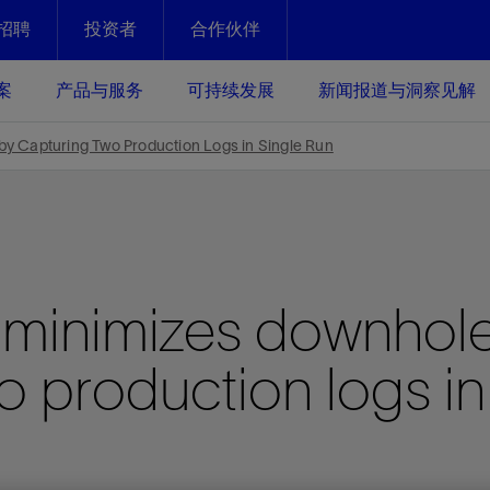
招聘
投资者
合作伙伴
Facebook
Email
案
产品与服务
可持续发展
新闻报道与洞察见解
化
恢复强化
y Capturing Two Production Logs in Single Run
放资产整个生命周期的生产潜能
最大化您的投资回报 - 恢复更多
现、生产时间更长
运营
斯伦贝谢提速油气田开发
 minimizes downhole
绩效实现下一阶段跨越式发展
获取更成熟的油气田储备，缩短新
发时间，并使油气田生产具有更长
井技术
动
心
谢概述
Tela代理式AI助手
以人为本
洞察见解
构建和谐地球家园
续的绩效表现
o production logs in
证的电动完井技术。更多选择，更
零路线图、帮助客户在作业运营中
贝谢的最新动态、故事和观点
由SLB研发的工程数智化AI软件
我们以人为本——尊重人权，建设
与世界各地的思想领袖一起步入能
致力于和谐地球家园的繁荣发展—
核心可靠，信心之选
以及新能源和转型机遇指导着我们
更包容的工作场所，并努力实现积
候、人类与自然
目标
经济效益
谢企业数据性能
数据中心解决方案
的数据收集、管理和智能解释来解
更快部署，更自信扩展
高水准绩效