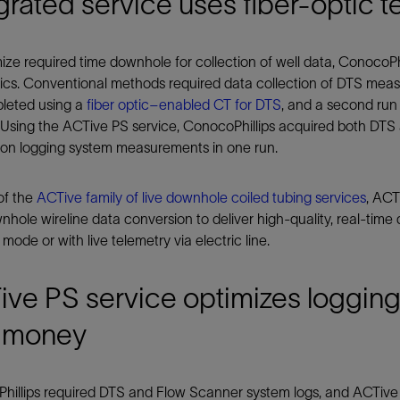
grated service uses fiber-optic t
ize required time downhole for collection of well data, ConocoPh
tics. Conventional methods required data collection of DTS measu
leted using a
fiber optic–enabled CT for DTS
, and a second run 
. Using the ACTive PS service, ConocoPhillips acquired both DTS
ion logging system measurements in one run.
of the
ACTive family of live downhole coiled tubing services
, ACT
hole wireline data conversion to deliver high-quality, real-time d
ode or with live telemetry via electric line.
ve PS service optimizes logging
 money
illips required DTS and Flow Scanner system logs, and ACTive 