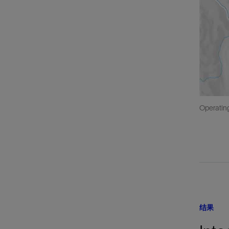
Operating
结果