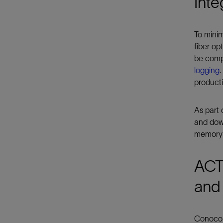
Inte
To minim
fiber op
be comp
logging
product
As part 
and down
memory m
ACTi
and
ConocoPh