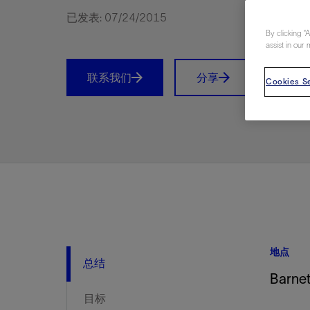
视图
探索更
探索更
探索更
已发表: 07/24/2015
By clicking “
石油和天然气行业持续创新
规模数字化
工业脱碳
扩展新能源体系
管理方式
气候行动
以人为本
关注自然
报告中心
新闻报道
洞察见解
新闻报道
案例分享
斯伦贝谢能源术语
斯伦贝谢概述
我们的业务
公司治理
健康、安全和环境
洞察见解
斯伦贝
储层表
建井
完井
生产
修井
即插即
一体化
油藏描
计划
钻井
生产
数据解
人工智
可持续
咨询服
Data Ce
甲烷排
减少明
碳捕获
地热
氢
锂
碳捕获
创造国
技术实
业务遍
领导团
斯伦贝
危品管
assist in our 
Infrastr
通过整个
储层表征
油藏描述
甲烷排放管理
地热
首席执行官与首席战略和可持续发
净零排放计划
创造国内价值
保护生物多样性
新闻报道
工业脱碳
IMAGE
以人为本
工业脱碳
道德与合规
培养底蕴深厚的斯伦贝谢安全文化
工业脱碳
地震
钻机与
完井
服务于
智能干
井筒完
一体化
数据分
油气田
钻井设
智能生
云端数
定制人
数字化
云端服
管理解
消减常
碳捕获
地热勘
清洁制
锂盐湖
碳捕获
教育推
且经济高
联系我们
分享
Prin
展官致辞
Cookies Se
建井
计划
减少明火燃烧
储能
脱碳作业
尊重人权
保护自然资源
高管演讲
油气创新
技术实力
规模数字化
董事会
我们的安全管理方法
油气创新
地面与
井口与
流体、
处理与
自动修
油管冲
一体化
经济计
勘探计
钻井施
生产运
本地数
人工智
低碳能
技术咨
消除非
碳运输
地热可
氢工艺
锂卤水
碳运输
净零排放
可持续发展治理
完井
钻井
碳捕获、利用与封存（CCUS）
氢
多元、平等、包容
实现循环性
专题与更新
新能源
业务遍布全球
扩展新能源体系
指导方针
人身安全及事故预防
新能源
储层测
钻井服
人工举
生产系
连续油
桥塞坐
地球化
经济计
资产表
物联网
油气田
提升火
碳封存
地热田
可持续
碳封存
利益相关者参与
生产
生产
锂
数字化
领导团队
石油和天然气行业持续创新
联系董事会
员工健康与福祉
数字化
岩石与
钻井液
油藏增
监测与
钢丝井
井筒重
地质学
工艺优
地震处
地热增
盐水技
一体化
供应链可持续发展
修井
数据解决方案
碳捕获、利用与封存（CCUS）
可持续发展
构建和谐地球家园
审计委员会
危品管理
可持续发展
油藏描
固井
压裂液
生产用
电缆井
封隔屏
地质力
维护计
井筒测
地热资
整合地下
健康，安全和环境（HSE）
少延误并
即插即弃
人工智能
数据中心基础设施解决方案
斯伦贝谢工友会
薪酬委员会
数据与
测量
地面与
油气田
海底修
无钻机
地球物
生产保
数据隐私与网络安全
一体化项目
可持续发展与碳管理
提名和治理委员会
井筒测
数字化
中游服
抢修服
油气系
生产运
培训
边缘计算与物联网
能源、技术和创新委员会
经济软
快速生
井筒完
岩石物
咨询服务
财务委员会
电缆修
油藏工
地点
Data Center Modular
地表井
储层描
总结
Barne
Infrastructure
数字井
目标
培训