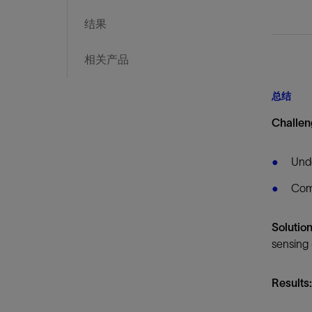
结果
相关产品
总结
Challen
Unde
Comp
Solution
sensing 
Results: