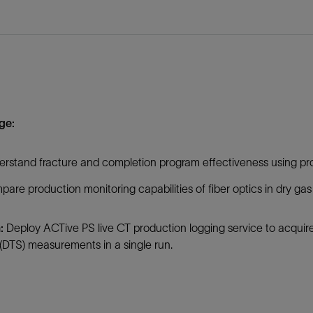
防砂
射孔
油藏隔离阀
完井附件
ge:
rstand fracture and completion program effectiveness using pro
are production monitoring capabilities of fiber optics in dry gas 
:
Deploy ACTive PS live CT production logging service to acquir
(DTS) measurements in a single run.