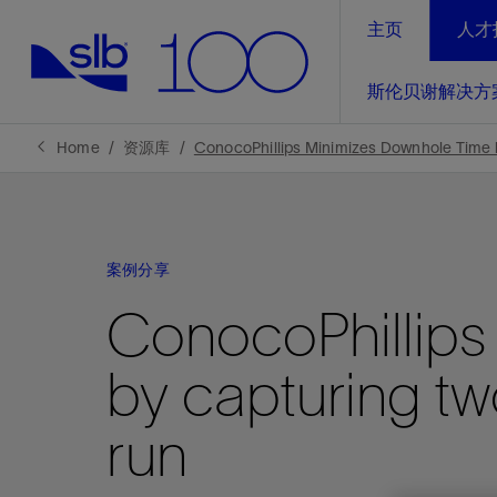
主页
人才
LinkedIn
斯伦贝谢解决方
精选内容
精选内容
精选内容
精选内容
斯伦贝谢解决方案
产品与服务
可持续发展
新闻报道与洞察见解
关于我们
生产优
Home
资源库
ConocoPhillips Minimizes Downhole Time b
全方位释
地球问题，全球解决方案，分地部署
石油和天然气行业持续创新
管理方式
新闻报道
斯伦贝谢概述
规模数字化
气候行动
洞察见解
我们的业务
案例分享
数字化
工业脱碳
以人为本
新闻报道
公司治理
ConocoPhillips
推动运营
案例分享
扩展新能源体系
关注自然
健康、安全和环境
电动完
气候行
新闻中
斯伦贝
by capturing tw
经实际验
我们的净
探索斯伦
斯伦贝谢能源术语
报告中心
洞察见解
强成效。
进行脱碳
实现战略
斯伦贝
run
通过先进
锁业务的