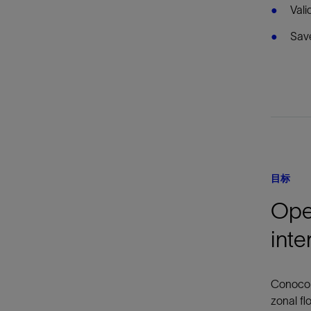
Vali
Save
目标
Oper
inte
ConocoP
zonal fl