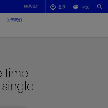
联系我们
登录
中文
关于我们
English
封堵与弃井
中文(中国)
、更快变
高效封堵弃井，确保井筒完整性
斯伦贝谢绩效保障
 time
油气田开
重新定义可实现的系统级优化目标
久、可持
数据中心基础设施解决方案
关注自然
重大活动
 single
更多元、
源的未来
—为了气
模块化数据中心基础设施，预先在外地预制
我们确定了对我们的运营至关重要的三个关
近距离了解我们的各项活动
极的社会
并运送到现场即可安装——部署时间最多可
键领域：生物多样性、水资源和循环性
压缩40%
斯伦贝谢利用地热能源
挖掘地球的热能作为可信赖、可持续的资源