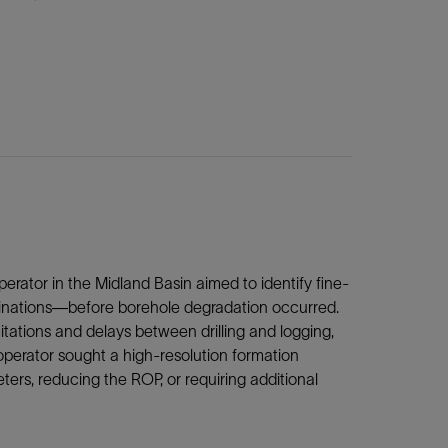
perator in the Midland Basin aimed to identify fine-
aminations—before borehole degradation occurred.
mitations and delays between drilling and logging,
 operator sought a high-resolution formation
eters, reducing the ROP, or requiring additional