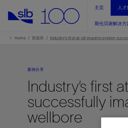
主页
人才
LinkedIn
斯伦贝谢解决方
精选内容
精选内容
精选内容
精选内容
斯伦贝谢解决方案
产品与服务
可持续发展
新闻报道与洞察见解
关于我们
生产优
Home
资源库
Industry’s first at-bit imaging system succ
全方位释
地球问题，全球解决方案，分地部署
石油和天然气行业持续创新
管理方式
新闻报道
斯伦贝谢概述
规模数字化
气候行动
洞察见解
我们的业务
案例分享
数字化
工业脱碳
以人为本
新闻报道
公司治理
Industry’s first
推动运营
案例分享
扩展新能源体系
关注自然
健康、安全和环境
电动完
气候行
新闻中
斯伦贝
successfully im
经实际验
我们的净
探索斯伦
斯伦贝谢能源术语
报告中心
洞察见解
强成效。
进行脱碳
实现战略
斯伦贝
wellbore
通过先进
锁业务的