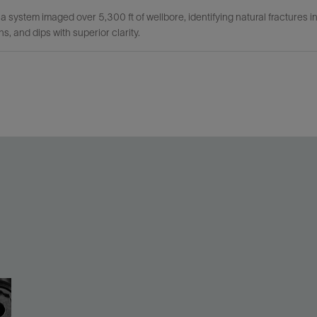
a system imaged over 5,300 ft of wellbore, identifying natural fractures i
ns, and dips with superior clarity.