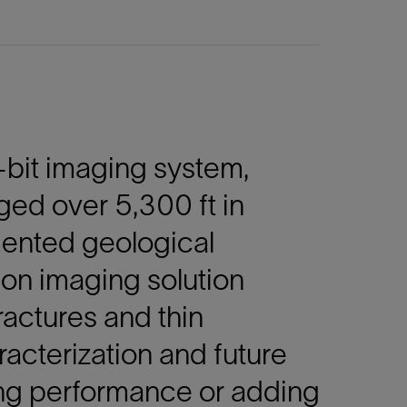
-bit imaging system,
ged over 5,300 ft in
dented geological
tion imaging solution
fractures and thin
racterization and future
ing performance or adding