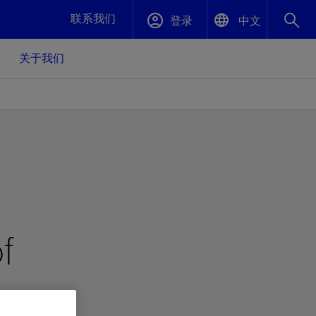
联系我们
登录
中文
关于我们
English
封堵与弃井
中文(中国)
、更快变
高效封堵弃井，确保井筒完整性
斯伦贝谢绩效保障
油气田开
重新定义可实现的系统级优化目标
久、可持
数据中心基础设施解决方案
关注自然
重大活动
f
更多元、
源的未来
—为了气
模块化数据中心基础设施，预先在外地预制
我们确定了对我们的运营至关重要的三个关
近距离了解我们的各项活动
极的社会
并运送到现场即可安装——部署时间最多可
键领域：生物多样性、水资源和循环性
压缩40%
斯伦贝谢利用地热能源
挖掘地球的热能作为可信赖、可持续的资源