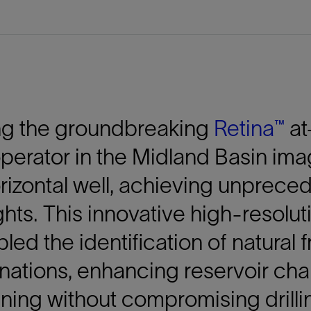
防砂
射孔
油藏隔离阀
完井附件
ng the groundbreaking
Retina™
at
perator in the Midland Basin ima
rizontal well, achieving unprece
ghts. This innovative high-resolu
led the identification of natural 
nations, enhancing reservoir cha
ning without compromising drill