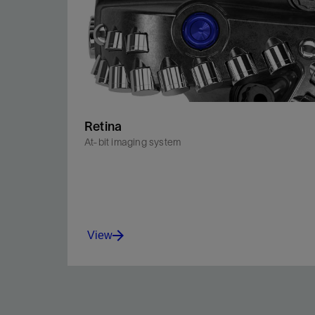
Retina
At-bit imaging system
View
For the first time, high-frequency cutter force
data can be translated into detailed borehole