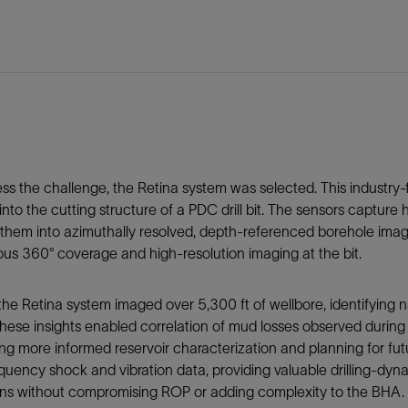
ss the challenge, the Retina system was selected. This industr
into the cutting structure of a PDC drill bit. The sensors captur
them into azimuthally resolved, depth-referenced borehole images
us 360° coverage and high-resolution imaging at the bit.
, the Retina system imaged over 5,300 ft of wellbore, identifying n
 These insights enabled correlation of mud losses observed during
ng more informed reservoir characterization and planning for futu
quency shock and vibration data, providing valuable drilling-dyn
ons without compromising ROP or adding complexity to the BHA.