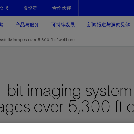
招聘
投资者
合作伙伴
Facebook
Email
案
产品与服务
可持续发展
新闻报道与洞察见解
化
恢复强化
essfully images over 5,300 ft of wellbore
放资产整个生命周期的生产潜能
最大化您的投资回报 - 恢复更多
现、生产时间更长
运营
斯伦贝谢提速油气田开发
 at-bit imaging system
绩效实现下一阶段跨越式发展
获取更成熟的油气田储备，缩短新
发时间，并使油气田生产具有更长
井技术
动
心
谢概述
Tela代理式AI助手
以人为本
洞察见解
构建和谐地球家园
续的绩效表现
ages over 5,300 ft o
证的电动完井技术。更多选择，更
零路线图、帮助客户在作业运营中
贝谢的最新动态、故事和观点
由SLB研发的工程数智化AI软件
我们以人为本——尊重人权，建设
与世界各地的思想领袖一起步入能
致力于和谐地球家园的繁荣发展—
核心可靠，信心之选
以及新能源和转型机遇指导着我们
更包容的工作场所，并努力实现积
候、人类与自然
目标
经济效益
谢企业数据性能
数据中心解决方案
的数据收集、管理和智能解释来解
更快部署，更自信扩展
高水准绩效