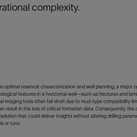
ational complexity.
e optimal reservoir characterization and well planning, a major o
ological features in a horizontal well—such as fractures and l
nal imaging tools often fall short due to mud-type compatibility li
n result in the loss of critical formation data. Consequently, the
solution that could deliver insights without altering drilling param
s or runs.