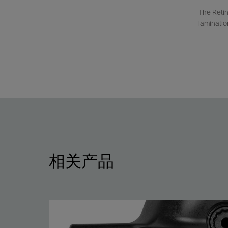
The Retin
laminatio
相关产品