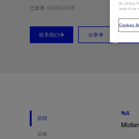
By clicking “
视图
探索更
探索更
探索更
已发表: 03/30/2026
assist in our 
石油和天然气行业持续创新
规模数字化
工业脱碳
扩展新能源体系
管理方式
气候行动
以人为本
关注自然
报告中心
新闻报道
洞察见解
新闻报道
案例分享
斯伦贝谢能源术语
斯伦贝谢概述
我们的业务
公司治理
健康、安全和环境
洞察见解
斯伦贝
储层表
建井
完井
生产
修井
即插即
一体化
油藏描
计划
钻井
生产
数据解
人工智
可持续
咨询服
Data Ce
甲烷排
减少明
碳捕获
地热
氢
锂
碳捕获
创造国
技术实
业务遍
领导团
斯伦贝
危品管
Infrastr
Cookies Se
通过整个
储层表征
油藏描述
甲烷排放管理
地热
首席执行官与首席战略和可持续发
净零排放计划
创造国内价值
保护生物多样性
新闻报道
工业脱碳
IMAGE
以人为本
工业脱碳
道德与合规
培养底蕴深厚的斯伦贝谢安全文化
工业脱碳
地震
钻机与
完井
服务于
智能干
井筒完
一体化
数据分
油气田
钻井设
智能生
云端数
定制人
数字化
云端服
管理解
消减常
碳捕获
地热勘
清洁制
锂盐湖
碳捕获
教育推
且经济高
联系我们
分享
Prin
展官致辞
建井
计划
减少明火燃烧
储能
脱碳作业
尊重人权
保护自然资源
高管演讲
油气创新
技术实力
规模数字化
董事会
我们的安全管理方法
油气创新
地面与
井口与
流体、
处理与
自动修
油管冲
一体化
经济计
勘探计
钻井施
生产运
本地数
人工智
低碳能
技术咨
消除非
碳运输
地热可
氢工艺
锂卤水
碳运输
净零排放
可持续发展治理
完井
钻井
碳捕获、利用与封存（CCUS）
氢
多元、平等、包容
实现循环性
专题与更新
新能源
业务遍布全球
扩展新能源体系
指导方针
人身安全及事故预防
新能源
储层测
钻井服
人工举
生产系
连续油
桥塞坐
地球化
经济计
资产表
物联网
油气田
提升火
碳封存
地热田
可持续
碳封存
利益相关者参与
生产
生产
锂
数字化
领导团队
石油和天然气行业持续创新
联系董事会
员工健康与福祉
数字化
岩石与
钻井液
油藏增
监测与
钢丝井
井筒重
地质学
工艺优
地震处
地热增
盐水技
一体化
供应链可持续发展
修井
数据解决方案
碳捕获、利用与封存（CCUS）
可持续发展
构建和谐地球家园
审计委员会
危品管理
可持续发展
油藏描
固井
压裂液
生产用
电缆井
封隔屏
地质力
维护计
井筒测
地热资
整合地下
健康，安全和环境（HSE）
少延误并
即插即弃
人工智能
数据中心基础设施解决方案
斯伦贝谢工友会
薪酬委员会
数据与
测量
地面与
油气田
海底修
无钻机
地球物
生产保
数据隐私与网络安全
一体化项目
可持续发展与碳管理
提名和治理委员会
井筒测
数字化
中游服
抢修服
油气系
生产运
培训
边缘计算与物联网
能源、技术和创新委员会
经济软
快速生
井筒完
岩石物
咨询服务
财务委员会
电缆修
油藏工
地点
Data Center Modular
地表井
储层描
总结
Midla
Infrastructure
数字井
目标
培训