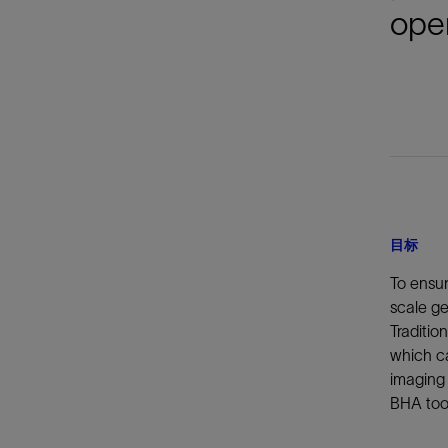
oper
目标
To ensur
scale ge
Traditio
which ca
imaging 
BHA tool