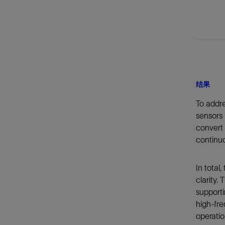
结果
To addre
sensors 
convert 
continuo
In total
clarity.
supporti
high-fre
operati