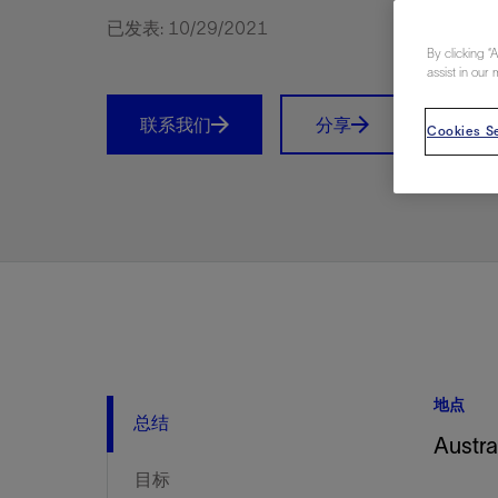
视图
探索更
探索更
探索更
已发表: 10/29/2021
By clicking “
石油和天然气行业持续创新
规模数字化
工业脱碳
扩展新能源体系
管理方式
气候行动
以人为本
关注自然
报告中心
新闻报道
洞察见解
新闻报道
案例分享
斯伦贝谢能源术语
斯伦贝谢概述
我们的业务
公司治理
健康、安全和环境
洞察见解
斯伦贝
储层表
建井
完井
生产
修井
即插即
一体化
油藏描
计划
钻井
生产
数据解
人工智
可持续
咨询服
Data Ce
甲烷排
减少明
碳捕获
地热
氢
锂
碳捕获
创造国
技术实
业务遍
领导团
斯伦贝
危品管
assist in our 
Infrastr
通过整个
储层表征
油藏描述
甲烷排放管理
地热
首席执行官与首席战略和可持续发
净零排放计划
创造国内价值
保护生物多样性
新闻报道
工业脱碳
IMAGE
以人为本
工业脱碳
道德与合规
培养底蕴深厚的斯伦贝谢安全文化
工业脱碳
地震
钻机与
完井
服务于
智能干
井筒完
一体化
数据分
油气田
钻井设
智能生
云端数
定制人
数字化
云端服
管理解
消减常
碳捕获
地热勘
清洁制
锂盐湖
碳捕获
教育推
且经济高
联系我们
分享
Prin
展官致辞
Cookies Se
建井
计划
减少明火燃烧
储能
脱碳作业
尊重人权
保护自然资源
高管演讲
油气创新
技术实力
规模数字化
董事会
我们的安全管理方法
油气创新
地面与
井口与
流体、
处理与
自动修
油管冲
一体化
经济计
勘探计
钻井施
生产运
本地数
人工智
低碳能
技术咨
消除非
碳运输
地热可
氢工艺
锂卤水
碳运输
净零排放
可持续发展治理
完井
钻井
碳捕获、利用与封存（CCUS）
氢
多元、平等、包容
实现循环性
专题与更新
新能源
业务遍布全球
扩展新能源体系
指导方针
人身安全及事故预防
新能源
储层测
钻井服
人工举
生产系
连续油
桥塞坐
地球化
经济计
资产表
物联网
油气田
提升火
碳封存
地热田
可持续
碳封存
利益相关者参与
生产
生产
锂
数字化
领导团队
石油和天然气行业持续创新
联系董事会
员工健康与福祉
数字化
岩石与
钻井液
油藏增
监测与
钢丝井
井筒重
地质学
工艺优
地震处
地热增
盐水技
一体化
供应链可持续发展
修井
数据解决方案
碳捕获、利用与封存（CCUS）
可持续发展
构建和谐地球家园
审计委员会
危品管理
可持续发展
油藏描
固井
压裂液
生产用
电缆井
封隔屏
地质力
维护计
井筒测
地热资
整合地下
健康，安全和环境（HSE）
少延误并
即插即弃
人工智能
数据中心基础设施解决方案
斯伦贝谢工友会
薪酬委员会
数据与
测量
地面与
油气田
海底修
无钻机
地球物
生产保
数据隐私与网络安全
一体化项目
可持续发展与碳管理
提名和治理委员会
井筒测
数字化
中游服
抢修服
油气系
生产运
培训
边缘计算与物联网
能源、技术和创新委员会
经济软
快速生
井筒完
岩石物
咨询服务
财务委员会
电缆修
油藏工
地点
Data Center Modular
地表井
储层描
总结
Austra
Infrastructure
数字井
目标
培训