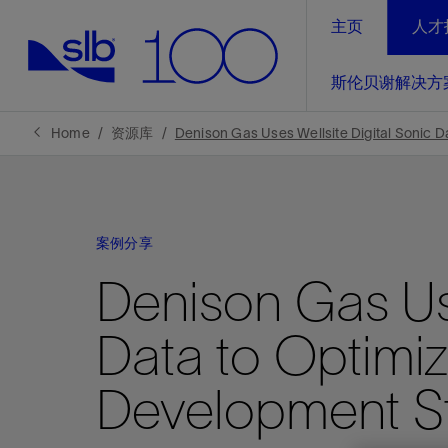
主页
人才
LinkedIn
斯伦贝谢解决方
精选内容
精选内容
精选内容
精选内容
斯伦贝谢解决方案
产品与服务
可持续发展
新闻报道与洞察见解
关于我们
生产优
Home
资源库
Denison Gas Uses Wellsite Digital Sonic D
全方位释
地球问题，全球解决方案，分地部署
石油和天然气行业持续创新
管理方式
新闻报道
斯伦贝谢概述
规模数字化
气候行动
洞察见解
我们的业务
案例分享
数字化
工业脱碳
以人为本
新闻报道
公司治理
Denison Gas Use
推动运营
案例分享
扩展新能源体系
关注自然
健康、安全和环境
电动完
气候行
新闻中
斯伦贝
Data to Optimiz
经实际验
我们的净
探索斯伦
斯伦贝谢能源术语
报告中心
洞察见解
强成效。
进行脱碳
实现战略
斯伦贝
Development S
通过先进
锁业务的