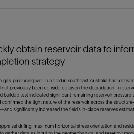
kly obtain reservoir data to inf
letion strategy
 gas-producing well in a field in southeast Australia has recove
d not previously been considered given the degradation in reservo
 buildup test indicated significant remaining reservoir pressure a
 confirmed the tight nature of the reservoir across the structu
—and significantly increased the field’s in-place reserves estimat
 appraisal drilling, maximum horizontal stress orientation and r
o gather data as input to the geomechanical and reservoir mode