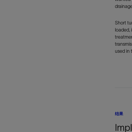
drainage
Short tu
loaded, 
treatmen
transmis
used in
结果
Impl