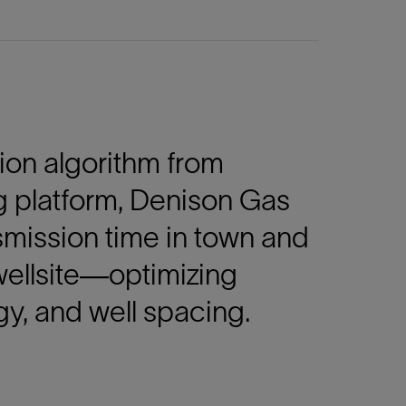
ion algorithm from
g platform, Denison Gas
smission time in town and
 wellsite—optimizing
gy, and well spacing.