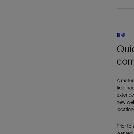
目标
Quic
comp
A mature
field ha
extended
new well
location
Prior to
wanted t