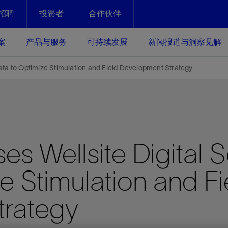
招聘
投资者
合作伙伴
Facebook
Email
案
产品与服务
可持续发展
新闻报道与洞察见解
化
恢复强化
ata to Optimize Stimulation and Field Development Strategy
放资产整个生命周期的生产潜能
最大化您的投资回报 - 恢复更多
现、生产时间更长
运营
斯伦贝谢提速油气田开发
s Wellsite Digital 
绩效实现下一阶段跨越式发展
获取更成熟的油气田储备，缩短新
发时间，并使油气田生产具有更长
井技术
动
心
谢概述
Tela代理式AI助手
以人为本
洞察见解
构建和谐地球家园
续的绩效表现
e Stimulation and Fi
证的电动完井技术。更多选择，更
零路线图、帮助客户在作业运营中
贝谢的最新动态、故事和观点
由SLB研发的工程数智化AI软件
我们以人为本——尊重人权，建设
与世界各地的思想领袖一起步入能
致力于和谐地球家园的繁荣发展—
核心可靠，信心之选
以及新能源和转型机遇指导着我们
更包容的工作场所，并努力实现积
候、人类与自然
目标
经济效益
谢企业数据性能
数据中心解决方案
trategy
的数据收集、管理和智能解释来解
更快部署，更自信扩展
高水准绩效