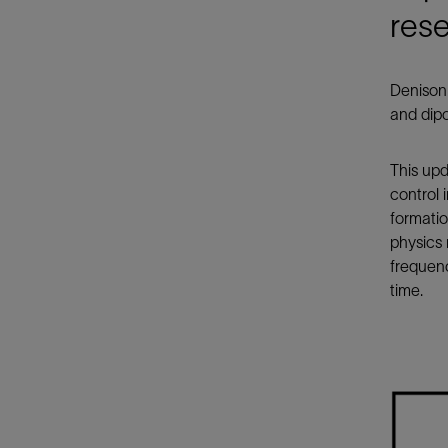
rese
Denison
and dipo
This upd
control 
formatio
physics 
frequenc
time.