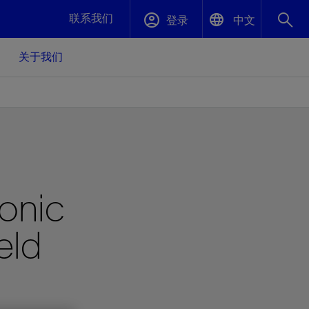
联系我们
登录
中文
关于我们
English
封堵与弃井
中文(中国)
、更快变
高效封堵弃井，确保井筒完整性
斯伦贝谢绩效保障
Sonic
油气田开
重新定义可实现的系统级优化目标
久、可持
数据中心基础设施解决方案
关注自然
重大活动
eld
更多元、
源的未来
—为了气
模块化数据中心基础设施，预先在外地预制
我们确定了对我们的运营至关重要的三个关
近距离了解我们的各项活动
极的社会
并运送到现场即可安装——部署时间最多可
键领域：生物多样性、水资源和循环性
压缩40%
斯伦贝谢利用地热能源
挖掘地球的热能作为可信赖、可持续的资源