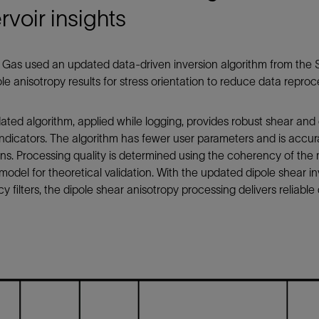
rvoir insights
 Gas used an updated data-driven inversion algorithm from the 
le anisotropy results for stress orientation to reduce data reproc
ated algorithm, applied while logging, provides robust shear an
indicators. The algorithm has fewer user parameters and is accur
ns. Processing quality is determined using the coherency of the
model for theoretical validation. With the updated dipole shear i
y filters, the dipole shear anisotropy processing delivers reliabl