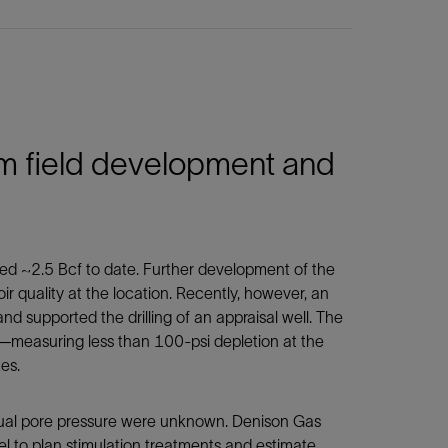
orm field development and
red ~2.5 Bcf to date. Further development of the
ir quality at the location. Recently, however, an
nd supported the drilling of an appraisal well. The
re—measuring less than 100-psi depletion at the
es.
esidual pore pressure were unknown. Denison Gas
l to plan stimulation treatments and estimate