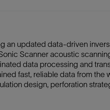
防砂
射孔
油藏隔离阀
完井附件
g an updated data-driven invers
Sonic Scanner acoustic scannin
inated data processing and tran
ined fast, reliable data from the
ulation design, perforation strate