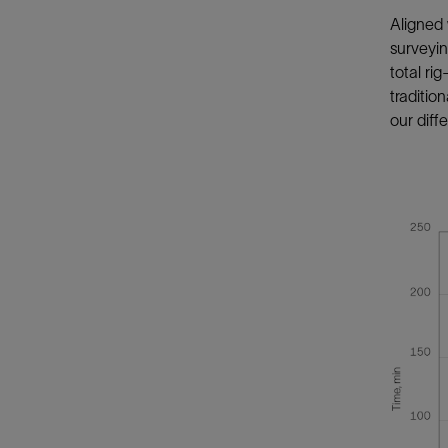
Aligned 
surveyi
total ri
traditio
our diff