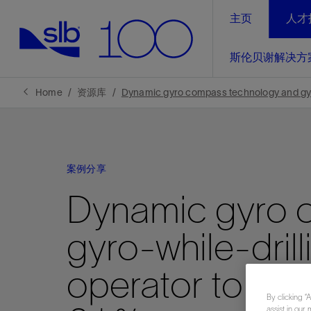
主页
人才
LinkedIn
斯伦贝谢解决方
精选内容
精选内容
精选内容
精选内容
斯伦贝谢解决方案
产品与服务
可持续发展
新闻报道与洞察见解
关于我们
生产优
Home
资源库
Dynamic gyro compass technology and gyro
全方位释
地球问题，全球解决方案，分地部署
石油和天然气行业持续创新
管理方式
新闻报道
斯伦贝谢概述
规模数字化
气候行动
洞察见解
我们的业务
案例分享
数字化
工业脱碳
以人为本
新闻报道
公司治理
Dynamic gyro 
推动运营
案例分享
扩展新能源体系
关注自然
健康、安全和环境
电动完
气候行
新闻中
斯伦贝
gyro-while-dril
经实际验
我们的净
探索斯伦
斯伦贝谢能源术语
报告中心
洞察见解
强成效。
进行脱碳
实现战略
斯伦贝
operator to red
通过先进
By clicking “
锁业务的
assist in our 