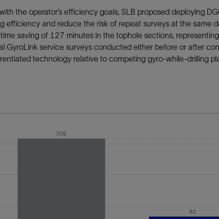
with the operator’s efficiency goals, SLB proposed deploying DG
ng efficiency and reduce the risk of repeat surveys at the sam
g-time saving of 127 minutes in the tophole sections, represent
nal GyroLink service surveys conducted either before or after co
erentiated technology relative to competing gyro-while-drilling pl