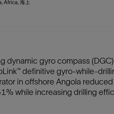
a, Africa, 海上
防砂
射孔
油藏隔离阀
完井附件
ng dynamic gyro compass (DGC) 
Link™ definitive gyro-while-drilli
ator in offshore Angola reduced
1% while increasing drilling effi