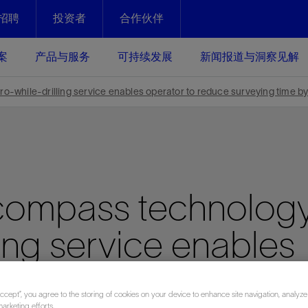
招聘
投资者
合作伙伴
Facebook
Email
案
产品与服务
可持续发展
新闻报道与洞察见解
化
恢复强化
-while-drilling service enables operator to reduce surveying time 
放资产整个生命周期的生产潜能
最大化您的投资回报 - 恢复更多
现、生产时间更长
运营
斯伦贝谢提速油气田开发
compass technolog
绩效实现下一阶段跨越式发展
获取更成熟的油气田储备，缩短新
发时间，并使油气田生产具有更长
井技术
动
心
谢概述
Tela代理式AI助手
以人为本
洞察见解
构建和谐地球家园
续的绩效表现
ling service enables
证的电动完井技术。更多选择，更
零路线图、帮助客户在作业运营中
贝谢的最新动态、故事和观点
由SLB研发的工程数智化AI软件
我们以人为本——尊重人权，建设
与世界各地的思想领袖一起步入能
致力于和谐地球家园的繁荣发展—
核心可靠，信心之选
以及新能源和转型机遇指导着我们
更包容的工作场所，并努力实现积
候、人类与自然
目标
经济效益
谢企业数据性能
数据中心解决方案
uce surveying time 
的数据收集、管理和智能解释来解
更快部署，更自信扩展
Accept”, you agree to the storing of cookies on your device to enhance site navigation, analyze
高水准绩效
marketing efforts.