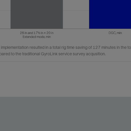
mplementation resulted in a total rig time saving of 127 minutes in the t
ared to the traditional GyroLink service survey acqusition.