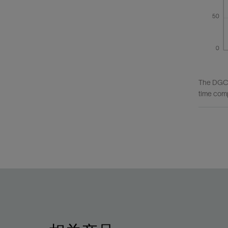
The DGC i
time comp