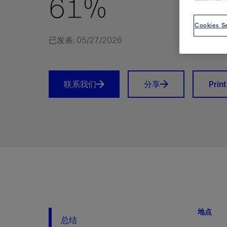
61%
视图
探索更
探索更
探索更
Cookies Se
石油和天然气行业持续创新
规模数字化
工业脱碳
扩展新能源体系
管理方式
气候行动
以人为本
关注自然
报告中心
新闻报道
洞察见解
新闻报道
案例分享
斯伦贝谢能源术语
斯伦贝谢概述
我们的业务
公司治理
健康、安全和环境
洞察见解
斯伦贝
储层表
建井
完井
生产
修井
即插即
一体化
油藏描
计划
钻井
生产
数据解
人工智
可持续
咨询服
Data Ce
甲烷排
减少明
碳捕获
地热
氢
锂
碳捕获
创造国
技术实
业务遍
领导团
斯伦贝
危品管
Infrastr
已发表: 05/27/2026
通过整个
储层表征
油藏描述
甲烷排放管理
地热
首席执行官与首席战略和可持续发
净零排放计划
创造国内价值
保护生物多样性
新闻报道
工业脱碳
IMAGE
以人为本
工业脱碳
道德与合规
培养底蕴深厚的斯伦贝谢安全文化
工业脱碳
地震
钻机与
完井
服务于
智能干
井筒完
一体化
数据分
油气田
钻井设
智能生
云端数
定制人
数字化
云端服
管理解
消减常
碳捕获
地热勘
清洁制
锂盐湖
碳捕获
教育推
且经济高
展官致辞
建井
计划
减少明火燃烧
储能
脱碳作业
尊重人权
保护自然资源
高管演讲
油气创新
技术实力
规模数字化
董事会
我们的安全管理方法
油气创新
地面与
井口与
流体、
处理与
自动修
油管冲
一体化
经济计
勘探计
钻井施
生产运
本地数
人工智
低碳能
技术咨
消除非
碳运输
地热可
氢工艺
锂卤水
碳运输
净零排放
可持续发展治理
完井
钻井
碳捕获、利用与封存（CCUS）
氢
多元、平等、包容
实现循环性
专题与更新
新能源
业务遍布全球
扩展新能源体系
指导方针
人身安全及事故预防
新能源
储层测
钻井服
人工举
生产系
连续油
桥塞坐
地球化
经济计
资产表
物联网
油气田
提升火
碳封存
地热田
可持续
碳封存
联系我们
分享
Prin
利益相关者参与
生产
生产
锂
数字化
领导团队
石油和天然气行业持续创新
联系董事会
员工健康与福祉
数字化
岩石与
钻井液
油藏增
监测与
钢丝井
井筒重
地质学
工艺优
地震处
地热增
盐水技
一体化
供应链可持续发展
修井
数据解决方案
碳捕获、利用与封存（CCUS）
可持续发展
构建和谐地球家园
审计委员会
危品管理
可持续发展
油藏描
固井
压裂液
生产用
电缆井
封隔屏
地质力
维护计
井筒测
地热资
整合地下
健康，安全和环境（HSE）
少延误并
即插即弃
人工智能
数据中心基础设施解决方案
斯伦贝谢工友会
薪酬委员会
数据与
测量
地面与
油气田
海底修
无钻机
地球物
生产保
数据隐私与网络安全
一体化项目
可持续发展与碳管理
提名和治理委员会
井筒测
数字化
中游服
抢修服
油气系
生产运
培训
边缘计算与物联网
能源、技术和创新委员会
经济软
快速生
井筒完
岩石物
咨询服务
财务委员会
电缆修
油藏工
Data Center Modular
地表井
储层描
Infrastructure
数字井
地点
培训
总结