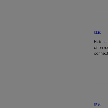
目标
Historic
often re
connecti
结果