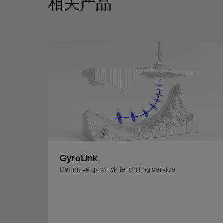
相关产品
GyroLink
Definitive gyro-while-drilling service