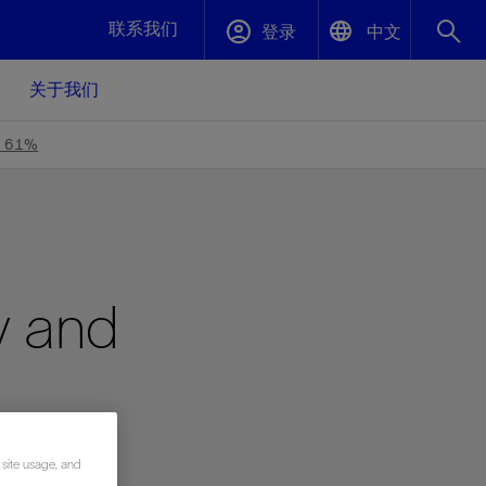
联系我们
登录
中文
关于我们
English
封堵与弃井
by 61%
中文(中国)
、更快变
高效封堵弃井，确保井筒完整性
斯伦贝谢绩效保障
y and
油气田开
重新定义可实现的系统级优化目标
久、可持
数据中心基础设施解决方案
关注自然
重大活动
更多元、
源的未来
—为了气
模块化数据中心基础设施，预先在外地预制
我们确定了对我们的运营至关重要的三个关
近距离了解我们的各项活动
极的社会
并运送到现场即可安装——部署时间最多可
键领域：生物多样性、水资源和循环性
压缩40%
斯伦贝谢利用地热能源
by
挖掘地球的热能作为可信赖、可持续的资源
 site usage, and