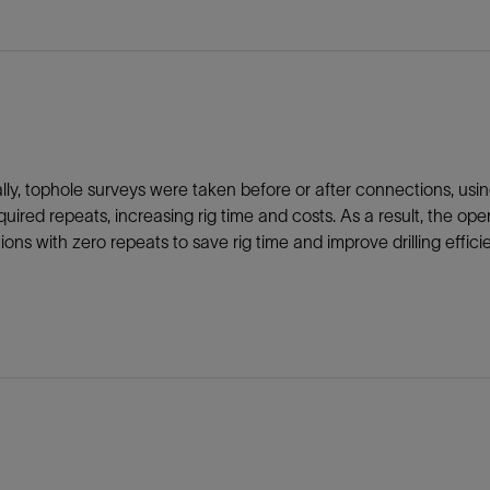
ally, tophole surveys were taken before or after connections, us
quired repeats, increasing rig time and costs. As a result, the op
ons with zero repeats to save rig time and improve drilling effici