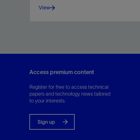
View
The definitive choice for optimal borehole quality
with surveying times 75% faster than
conventional surveys.
Access premium content
View
Register for free to access technical
papers and technology news tailored
to your interests.
Sign up