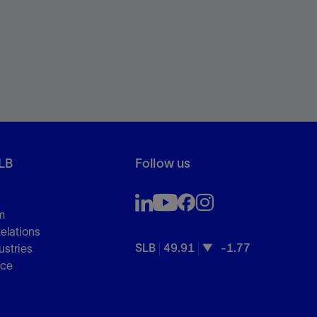
LB
Follow us
m
Relations
SLB
49.91
-1.77
ustries
nce