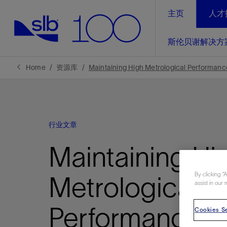
主页
人才
LinkedIn
斯伦贝谢解决方
精选内容
精选内容
精选内容
精选内容
斯伦贝谢解决方案
产品与服务
可持续发展
新闻报道与洞察见解
关于我们
生产优
Home
资源库
Maintaining High Metrological Performance 
全方位释
地球问题，全球解决方案，分地部署
石油和天然气行业持续创新
管理方式
新闻报道
斯伦贝谢概述
规模数字化
气候行动
洞察见解
我们的业务
行业文章
数字化
工业脱碳
以人为本
新闻报道
公司治理
推动运营
Maintaining Hi
案例分享
扩展新能源体系
关注自然
健康、安全和环境
电动完
气候行
新闻中
斯伦贝
经实际验
我们的净
探索斯伦
斯伦贝谢能源术语
报告中心
洞察见解
By clicking “
Metrological
强成效。
进行脱碳
assist in our 
实现战略
斯伦贝
Performance for
Cookies Se
通过先进
锁业务的