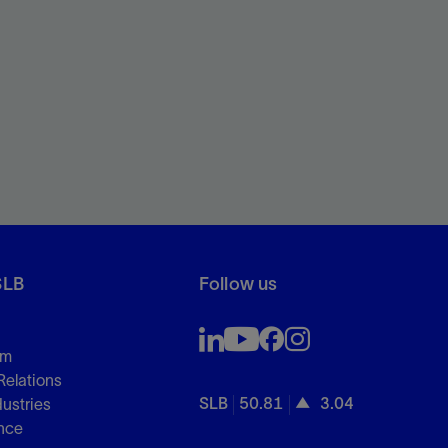
SLB
Follow us
om
Relations
SLB
50.81
3.04
dustries
nce