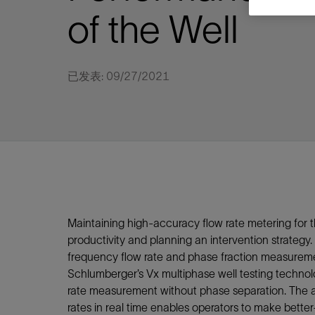
视图
探索更
探索更
探索更
of the Well
石油和天然气行业持续创新
规模数字化
工业脱碳
扩展新能源体系
管理方式
气候行动
以人为本
关注自然
报告中心
新闻报道
洞察见解
新闻报道
案例分享
斯伦贝谢能源术语
斯伦贝谢概述
我们的业务
公司治理
健康、安全和环境
洞察见解
斯伦贝
储层表
建井
完井
生产
修井
即插即
一体化
油藏描
计划
钻井
生产
数据解
人工智
可持续
咨询服
Data Ce
甲烷排
减少明
碳捕获
地热
氢
锂
碳捕获
创造国
技术实
业务遍
领导团
斯伦贝
危品管
Infrastr
通过整个
储层表征
油藏描述
甲烷排放管理
地热
首席执行官与首席战略和可持续发
净零排放计划
创造国内价值
保护生物多样性
新闻报道
工业脱碳
IMAGE
以人为本
工业脱碳
道德与合规
培养底蕴深厚的斯伦贝谢安全文化
工业脱碳
地震
钻机与
完井
服务于
智能干
井筒完
一体化
数据分
油气田
钻井设
智能生
云端数
定制人
数字化
云端服
管理解
消减常
碳捕获
地热勘
清洁制
锂盐湖
碳捕获
教育推
已发表: 09/27/2021
且经济高
展官致辞
建井
计划
减少明火燃烧
储能
脱碳作业
尊重人权
保护自然资源
高管演讲
油气创新
技术实力
规模数字化
董事会
我们的安全管理方法
油气创新
地面与
井口与
流体、
处理与
自动修
油管冲
一体化
经济计
勘探计
钻井施
生产运
本地数
人工智
低碳能
技术咨
消除非
碳运输
地热可
氢工艺
锂卤水
碳运输
净零排放
可持续发展治理
完井
钻井
碳捕获、利用与封存（CCUS）
氢
多元、平等、包容
实现循环性
专题与更新
新能源
业务遍布全球
扩展新能源体系
指导方针
人身安全及事故预防
新能源
储层测
钻井服
人工举
生产系
连续油
桥塞坐
地球化
经济计
资产表
物联网
油气田
提升火
碳封存
地热田
可持续
碳封存
利益相关者参与
生产
生产
锂
数字化
领导团队
石油和天然气行业持续创新
联系董事会
员工健康与福祉
数字化
岩石与
钻井液
油藏增
监测与
钢丝井
井筒重
地质学
工艺优
地震处
地热增
盐水技
一体化
供应链可持续发展
修井
数据解决方案
碳捕获、利用与封存（CCUS）
可持续发展
构建和谐地球家园
审计委员会
危品管理
可持续发展
油藏描
固井
压裂液
生产用
电缆井
封隔屏
地质力
维护计
井筒测
地热资
整合地下
健康，安全和环境（HSE）
少延误并
即插即弃
人工智能
数据中心基础设施解决方案
斯伦贝谢工友会
薪酬委员会
数据与
测量
地面与
油气田
海底修
无钻机
地球物
生产保
数据隐私与网络安全
一体化项目
可持续发展与碳管理
提名和治理委员会
井筒测
数字化
中游服
抢修服
油气系
生产运
培训
边缘计算与物联网
能源、技术和创新委员会
经济软
快速生
井筒完
岩石物
Maintaining high-accuracy flow rate metering for the 
productivity and planning an intervention strateg
咨询服务
财务委员会
电缆修
油藏工
frequency flow rate and phase fraction measurement
Data Center Modular
地表井
储层描
Schlumberger’s Vx multiphase well testing technol
Infrastructure
数字井
rate measurement without phase separation. The abi
培训
rates in real time enables operators to make bette