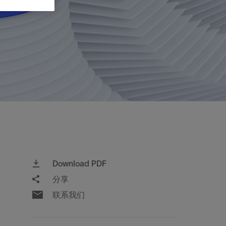
视图
探索更多
探索更多
斯伦贝谢减少碳足迹
营中的甲
通过实用的、经过量化验证的解决方案来减
务
少碳排放和对环境的影响
与验
与验
液
Download PDF
分享
联系我们