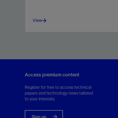
View
Accurately measure the full spectrum of
multiphase flow rates while monitoring
production in real time.
Access premium content
View
Register for free to access technical
papers and technology news tailored
to your interests.
Sign up