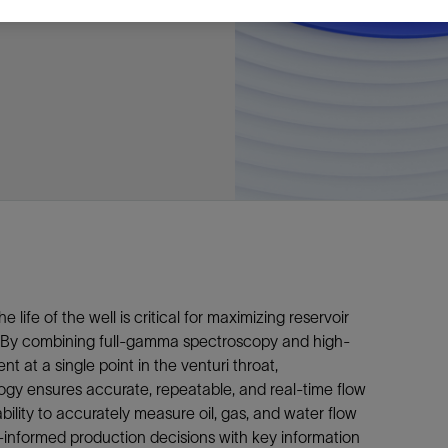
多
多
多
视图
探索更多
探索更多
探索更多
谢碳捕获与封存
征
弃
项目
述
决方案
能
发展与碳管理
务
nter Modular
放管理
火燃烧
、利用与封存（CCUS）
、利用与封存（CCUS）
内价值
力
布全球
队
谢工友会
理
斯伦贝谢消除甲烷排放
地震
地面与井下测井
储层测试
岩石与流体分析
油藏描述软件
数据与分析软件
井筒测井解释
经济软件
钻机与钻机设备
井口与采油树系统
钻井服务
钻井液解决方案、系统及产品
固井
测量
数字化钻井软件
完井
流体、固井与工具
人工举升
油藏增产服务
压裂液输送系统
地面与井下测井
服务于产能绩效的数字化
处理与分离
生产系统
监测与监控
生产用化学品与服务
油气田开发与生产软件
中游服务
快速生产响应解决方案
智能干预
自动修井
连续油管作业
钢丝井干预
电缆井干预
海底修井
抢修服务
井筒完整性评估
电缆修井
地表井测试
井筒完整性评估
油管冲孔和切割
桥塞坐封和取出
井筒重入问题
封隔屏障材料
无钻机弃井解决方案
一体化开发
一体化生产
数据分析
经济计划
地球化学
地质学
地质力学
地球物理
油气系统
岩石物理
油藏工程
储层描述
数字井筒解决方案
油气田发展计划
勘探计划
经济计划
钻井设计
钻井施工
智能生产工作室
生产运营
资产表现
工艺优化
维护计划
生产保障
生产运营数据
云端数据解决方案
本地数据解决方案
定制人工智能解决方案
人工智能与分析
物联网尖端人工智能
数字化碳捕集与碳封存利用
低碳能源
云端服务
技术咨询
油气田咨询服务
地震处理及解释服务
井筒测井解析
管理解决方案与服务
消减常规火炬
消除非常规火炬
提升火炬内燃效率
碳捕获与加工
碳运输
碳封存
地热勘探
地热可行性
地热田开发
地热增产
地热资源一体化开发
清洁制氢技术
氢工艺建模
锂盐湖资源建模
锂卤水盆地资源报告
可持续锂生产
盐水技术质量计算器
碳捕获与加工
碳运输
碳封存
教育推广
ucture
CCUS价值链中灵活、可靠、协作
为了更好的明天，努力消除作业运
钻机设备
产能绩效的数字化
预
整性评估
开发
析
发展计划
计
产工作室
据解决方案
工智能解决方案
碳捕集与碳封存利用
务
决方案与服务
规火炬
与加工
探
氢技术
资源建模
与加工
广
井下地震
快速解释成果
地面试井
储层实验室
数据分析
解释与设计
控压钻井设备
钻头
钻井液添加剂
固井质量评估
随钻测井
电气完井
完井盐水
矿井排水的人工提升系统
智能压裂
录井
面向过程系统性能的数字化服
人工举升
电缆套管测井
设备完整性
生产保障
机器人自主检查
电动井下CT控制系统
数字化钢丝作业
电缆爬行器
海底服务联盟
套管维修
双管柱封隔评价
爆炸油管切割
数字钢丝干预作业
电缆动力干预作业
弃井固井
海底联合作业
井眼地质分析
地下顾问
举升优化
设备健康及可靠性
生产分析
数据科学
企业级数据管理
量身定制的解决方案
云端解决方案与设计
油气藏模拟及应用
光学气体成像相机
气体处理系统
加工、压缩与流动保障软件
碳封存场地评估
地热场地评估
地热场地评估
地热储层数值模拟
Smackover 游戏
气体处理系统
加工、压缩与流动保障软件
碳封存场地评估
效的解决方案，加速帮助客户实现
烷排放和明火燃烧
井下测井
采油树系统
固井与工具
分离
井
孔和切割
生产
划
划
工
营
据解决方案
能与分析
源
询
常规火炬
行性
建模
盆地资源报告
地震处理软件
自动测井平台
无明火试油及清井
岩心分析
数据管理
实时作业
控压钻井服务
定向钻井
钻井液模拟软件
固井软件
随钻测量
流量控制设备
盐水置换
智能电梯
压裂与返排设备
电缆裸眼测井
生产设施
阀门与执行器
地面试油
流动保障
生产作业
设备监控与优化
实时井下盘管作业服务
钢丝机械化作业
电缆修井
油气田寿命修井服务
安全阀修复
超声波固井质量评估
数字钢丝干预作业
钢丝机械干预作业
连续油管机械干预作业
无钻机开放水域弃井作业
测井解释评价
完整性管理
管道完整性
生产顾问
数据管理
生产数据管理系统
数据过渡与数据管理
钻井服务
甲烷增值转化咨询
先进的碳捕获
水平泵送系统
碳封存注入作业、测量、监测
地热地球物理分析
地热勘探钻探
地热建井
先进的碳捕获
水平泵送系统
碳封存注入作业、测量、监测
证
证
试
务
升
统
管作业
封和取出
学
划
现
尖端人工智能
咨询服务
炬内燃效率
开发
锂生产
地震数据库
自动井筒完整性测井
井下储层试油
移动分析解决方案
控压设备
测距与拦截服务
水平定向钻井，矿井和注水井
漏失
地面测井
多边机构
修井液
喷气升力
压裂服务
电缆套管测井
油处理
安全系统
地面多相流计量
生产优化
计量
压裂
电缆射孔
水下坐落管柱
提高生产
水泥胶结测井仪器
机械开槽割刀
现场安全顾问
现场执行及检查
流动保障建模
工区数据管理
云端运营
钻井碳排放管理
甲烷业务咨询
数据驱动提效服务
碳运输阀
地热勘探
地热试井
地热完井
数据驱动提效服务
碳运输阀
碳封存井设计与建设
碳封存井设计与建设
流体分析
解决方案、系统及产品
产服务
监控
干预
入问题
化
理及解释服务
产
术质量计算器
地震数据处理
随钻测井
返排试油
流体分析
钻机设备
扩眼
非水基钻井液
泥浆驱替和隔离液
陀螺测斜服务
实时光纤解释与分析
钻井液
优化人工举升
酸化服务
数字化钢丝作业
采出水处理
节流阀
计量与自动化系统
天然气净化
阀门和执行机构
射孔
电缆套管测井
无隔水套管弃井作业
抢险防砂
高分辨率双井径
机械油管割刀
碳减排顾问
生产潜力挖掘
数据可视化分析
流动保障解决方案
甲烷数字化平台
加工、压缩与流动保障软件
管道化学品及服务
地热勘探钻探
地热储层数值模拟
加工、压缩与流动保障软件
管道化学品及服务
能源解决方案
制造与规模化
碳封存监管许可
碳封存监管许可
述软件
输送系统
化学品与服务
干预
障材料
学
划
井解析
源一体化开发
随钻地震解决方案
光纤测井解决方案
井筒完整性评估
井下流体分析
井筒建设
钻具组合
水基钻井液解决方案
无水泥固井体系
示踪技术
泥饼破碎机
卧式地面泵
水资源管理
过钻杆测井服务
水处理
注水泵
深水化工
管道完整性
测井
管道修复
模块化注入系统
管材切割和管材回收
电磁波套管扫描仪
设备连接
生产洞察
地质力学
甲烷激光雷达相机
地热储层特征描述
、井筒和设施规划，最大限度地减
为复杂行业提供定制化的制造能力
控制成本。
分析软件
井下测井
开发与生产软件
井
弃井解决方案
理
障
地震波成像处理
智能地层评估
试油设计与解释
追踪技术
固控与岩屑管理
井筒清洁工具
完井液
自适应水泥系统
完井软件
固井服务
电潜泵
油田增产优化
分布式光纤测量
气体处理
石油和天然气缓蚀剂
多相流计量
增产与控水
结构地质学
甲烷单点浓度测量仪
地热尽职调查
井解释
钻井软件
务
务
统
营数据
电缆裸眼测井
储层取样
固控与岩屑管理
CemCRETE 固井技术
完井封隔器
过滤
螺杆泵
固体管理
生产化学性能的数字服务
管道泵
地面设备
件
产响应解决方案
整性评估
理
电缆套管测井
无线遥测
深水固井
智能完井
钻井液漏失控制
电动潜水螺杆泵系统
运营优化服务
中游软件
修井工具与解决方案
life of the well is critical for maximizing reservoir
y. By combining full-gamma spectroscopy and high-
井
程
录井
气体迁移控制
压裂桥塞和滑套
封隔液
柱塞提升
作业支持
 at a single point in the venturi throat,
测试
述
岩屑分析
废弃井固井
永久监控
井筒清洁工具
抽油机
新技术试点
ogy ensures accurate, repeatable, and real-time flow
筒解决方案
数字化钢丝作业
井下安全阀
气举
设施规划软件
lity to accurately measure oil, gas, and water flow
r-informed production decisions with key information
追踪技术
尾管挂
供电系统与电缆