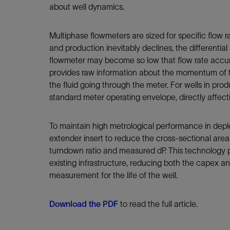
about well dynamics.
Multiphase flowmeters are sized for specific flow r
and production inevitably declines, the differential
flowmeter may become so low that flow rate accura
provides raw information about the momentum of the
the fluid going through the meter. For wells in pro
standard meter operating envelope, directly affec
To maintain high metrological performance in depl
extender insert to reduce the cross-sectional area 
turndown ratio and measured dP. This technology pr
existing infrastructure, reducing both the capex a
measurement for the life of the well.
Download the PDF
to read the full article.