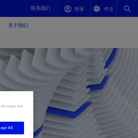
联系我们
登录
中文
关于我们
English
封堵与弃井
中文(中国)
、更快变
高效封堵弃井，确保井筒完整性
斯伦贝谢绩效保障
油气田开
重新定义可实现的系统级优化目标
久、可持
数据中心基础设施解决方案
关注自然
重大活动
更多元、
源的未来
—为了气
模块化数据中心基础设施，预先在外地预制
我们确定了对我们的运营至关重要的三个关
近距离了解我们的各项活动
 site usage, and
极的社会
并运送到现场即可安装——部署时间最多可
键领域：生物多样性、水资源和循环性
压缩40%
斯伦贝谢利用地热能源
ept All
挖掘地球的热能作为可信赖、可持续的资源