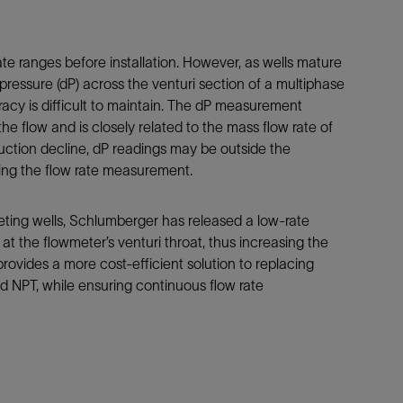
防砂
射孔
ate ranges before installation. However, as wells mature
油藏隔离阀
 pressure (dP) across the venturi section of a multiphase
cy is difficult to maintain. The dP measurement
完井附件
 flow and is closely related to the mass flow rate of
duction decline, dP readings may be outside the
ting the flow rate measurement.
eting wells, Schlumberger has released a low-rate
at the flowmeter’s venturi throat, thus increasing the
ovides a more cost-efficient solution to replacing
nd NPT, while ensuring continuous flow rate