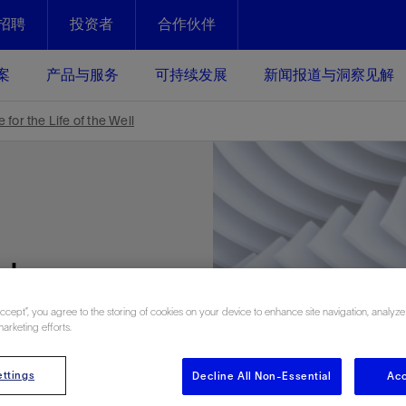
招聘
投资者
合作伙伴
Facebook
Email
案
产品与服务
可持续发展
新闻报道与洞察见解
化
恢复强化
for the Life of the Well
放资产整个生命周期的生产潜能
最大化您的投资回报 - 恢复更多
现、生产时间更长
运营
斯伦贝谢提速油气田开发
绩效实现下一阶段跨越式发展
获取更成熟的油气田储备，缩短新
gh
发时间，并使油气田生产具有更长
井技术
动
心
谢概述
Tela代理式AI助手
以人为本
洞察见解
构建和谐地球家园
续的绩效表现
证的电动完井技术。更多选择，更
零路线图、帮助客户在作业运营中
贝谢的最新动态、故事和观点
由SLB研发的工程数智化AI软件
我们以人为本——尊重人权，建设
与世界各地的思想领袖一起步入能
致力于和谐地球家园的繁荣发展—
Accept”, you agree to the storing of cookies on your device to enhance site navigation, analyze
核心可靠，信心之选
以及新能源和转型机遇指导着我们
更包容的工作场所，并努力实现积
候、人类与自然
marketing efforts.
目标
经济效益
谢企业数据性能
数据中心解决方案
 the Life
ttings
Decline All Non-Essential
Acc
的数据收集、管理和智能解释来解
更快部署，更自信扩展
高水准绩效