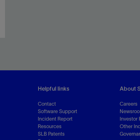
Helpful links
About 
Contact
Careers
Software Support
Newsro
Incident Report
Investor 
Resources
Other In
SLB Patents
Governa