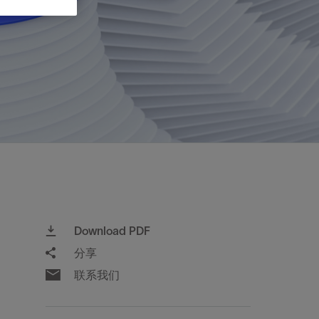
视图
探索更多
探索更多
斯伦贝谢减少碳足迹
营中的甲
通过实用的、经过量化验证的解决方案来减
务
少碳排放和对环境的影响
与验
与验
液
Download PDF
分享
联系我们