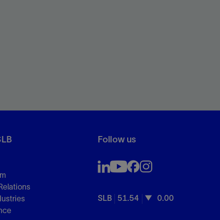
SLB
Follow us
om
Relations
SLB
51.54
0.00
dustries
nce