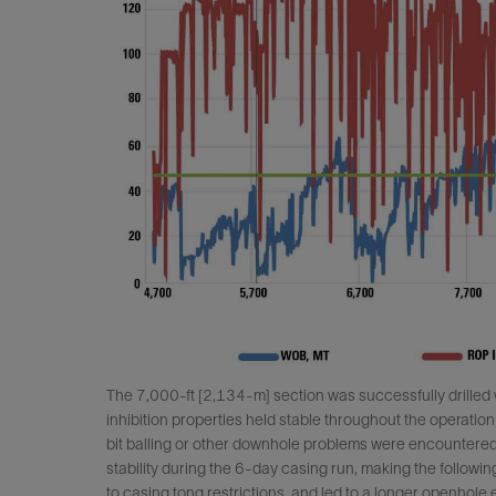
The 7,000-ft [2,134-m] section was successfully drilled w
inhibition properties held stable throughout the operati
bit balling or other downhole problems were encountered d
stability during the 6-day casing run, making the follow
to casing tong restrictions, and led to a longer openho