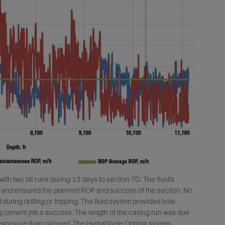
防砂
射孔
油藏隔离阀
完井附件
ith two bit runs during 13 days to section TD. The fluid’s
on and ensured the planned ROP and success of the section. No
uring drilling or tripping. The fluid system provided hole
ing cement job a success. The length of the casing run was due
le exposure than planned. The HydraGlyde Optima system