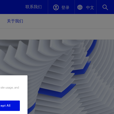
联系我们
登录
中文
关于我们
English
封堵与弃井
中文(中国)
、更快变
高效封堵弃井，确保井筒完整性
斯伦贝谢绩效保障
油气田开
重新定义可实现的系统级优化目标
久、可持
数据中心基础设施解决方案
关注自然
重大活动
更多元、
源的未来
—为了气
模块化数据中心基础设施，预先在外地预制
我们确定了对我们的运营至关重要的三个关
近距离了解我们的各项活动
 site usage, and
极的社会
并运送到现场即可安装——部署时间最多可
键领域：生物多样性、水资源和循环性
压缩40%
斯伦贝谢利用地热能源
ept All
挖掘地球的热能作为可信赖、可持续的资源