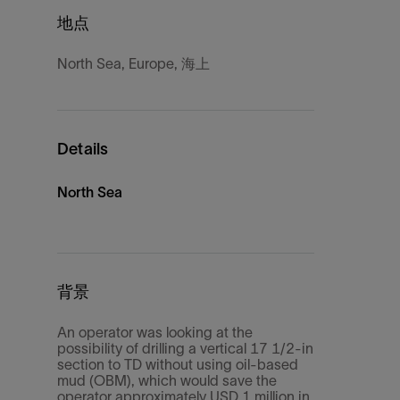
地点
North Sea, Europe, 海上
Details
North Sea
背景
An operator was looking at the
possibility of drilling a vertical 17 1/2-in
section to TD without using oil-based
mud (OBM), which would save the
operator approximately USD 1 million in