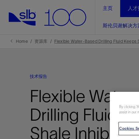
主页
人才
LinkedIn
斯伦贝谢解决方
精选内容
精选内容
精选内容
精选内容
斯伦贝谢解决方案
产品与服务
可持续发展
新闻报道与洞察见解
关于我们
生产优
Home
资源库
Flexible Water-Based Drilling Fluid Keeps S
全方位释
地球问题，全球解决方案，分地部署
石油和天然气行业持续创新
管理方式
新闻报道
斯伦贝谢概述
规模数字化
气候行动
洞察见解
我们的业务
技术报告
数字化
工业脱碳
以人为本
新闻报道
公司治理
推动运营
Flexible Water
案例分享
扩展新能源体系
关注自然
健康、安全和环境
电动完
气候行
新闻中
斯伦贝
经实际验
我们的净
探索斯伦
斯伦贝谢能源术语
报告中心
洞察见解
By clicking “
Drilling Fluid 
强成效。
进行脱碳
assist in our 
实现战略
斯伦贝
Shale Inhibitio
Cookies Se
通过先进
锁业务的