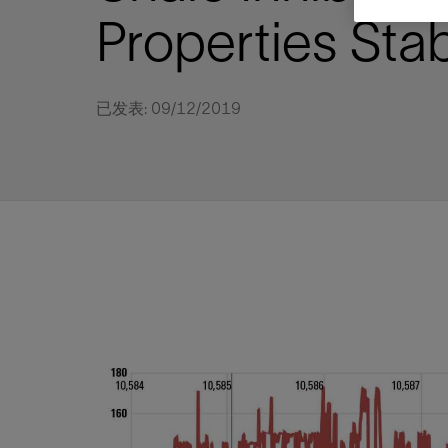
视图
探索更
探索更
探索更
Properties Sta
石油和天然气行业持续创新
规模数字化
工业脱碳
扩展新能源体系
管理方式
气候行动
以人为本
关注自然
报告中心
新闻报道
洞察见解
新闻报道
案例分享
斯伦贝谢能源术语
斯伦贝谢概述
我们的业务
公司治理
健康、安全和环境
洞察见解
斯伦贝
储层表
建井
完井
生产
修井
即插即
一体化
油藏描
计划
钻井
生产
数据解
人工智
可持续
咨询服
Data Ce
甲烷排
减少明
碳捕获
地热
氢
锂
碳捕获
创造国
技术实
业务遍
领导团
斯伦贝
危品管
Infrastr
通过整个
储层表征
油藏描述
甲烷排放管理
地热
首席执行官与首席战略和可持续发
净零排放计划
创造国内价值
保护生物多样性
新闻报道
工业脱碳
IMAGE
以人为本
工业脱碳
道德与合规
培养底蕴深厚的斯伦贝谢安全文化
工业脱碳
地震
钻机与
完井
服务于
智能干
井筒完
一体化
数据分
油气田
钻井设
智能生
云端数
定制人
数字化
云端服
管理解
消减常
碳捕获
地热勘
清洁制
锂盐湖
碳捕获
教育推
已发表: 09/12/2019
且经济高
展官致辞
建井
计划
减少明火燃烧
储能
脱碳作业
尊重人权
保护自然资源
高管演讲
油气创新
技术实力
规模数字化
董事会
我们的安全管理方法
油气创新
地面与
井口与
流体、
处理与
自动修
油管冲
一体化
经济计
勘探计
钻井施
生产运
本地数
人工智
低碳能
技术咨
消除非
碳运输
地热可
氢工艺
锂卤水
碳运输
净零排放
可持续发展治理
完井
钻井
碳捕获、利用与封存（CCUS）
氢
多元、平等、包容
实现循环性
专题与更新
新能源
业务遍布全球
扩展新能源体系
指导方针
人身安全及事故预防
新能源
储层测
钻井服
人工举
生产系
连续油
桥塞坐
地球化
经济计
资产表
物联网
油气田
提升火
碳封存
地热田
可持续
碳封存
利益相关者参与
生产
生产
锂
数字化
领导团队
石油和天然气行业持续创新
联系董事会
员工健康与福祉
数字化
岩石与
钻井液
油藏增
监测与
钢丝井
井筒重
地质学
工艺优
地震处
地热增
盐水技
一体化
供应链可持续发展
修井
数据解决方案
碳捕获、利用与封存（CCUS）
可持续发展
构建和谐地球家园
审计委员会
危品管理
可持续发展
油藏描
固井
压裂液
生产用
电缆井
封隔屏
地质力
维护计
井筒测
地热资
整合地下
健康，安全和环境（HSE）
少延误并
即插即弃
人工智能
数据中心基础设施解决方案
斯伦贝谢工友会
薪酬委员会
数据与
测量
地面与
油气田
海底修
无钻机
地球物
生产保
数据隐私与网络安全
一体化项目
可持续发展与碳管理
提名和治理委员会
井筒测
数字化
中游服
抢修服
油气系
生产运
培训
边缘计算与物联网
能源、技术和创新委员会
经济软
快速生
井筒完
岩石物
咨询服务
财务委员会
电缆修
油藏工
Data Center Modular
地表井
储层描
Infrastructure
数字井
培训