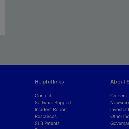
Helpful links
About 
Contact
Careers
Software Support
Newsro
Incident Report
Investor 
Resources
Other In
SLB Patents
Governa