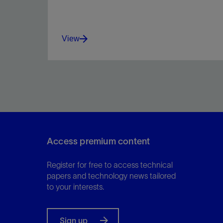
View
Reduce torque, drag, shale swelling, and
dispersion in environmentally sensitive shale.
Access premium content
View
Register for free to access technical
papers and technology news tailored
to your interests.
Sign up