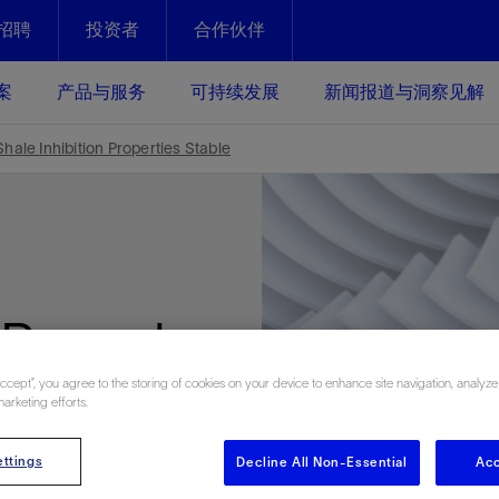
招聘
投资者
合作伙伴
Facebook
Email
案
产品与服务
可持续发展
新闻报道与洞察见解
化
恢复强化
hale Inhibition Properties Stable
放资产整个生命周期的生产潜能
最大化您的投资回报 - 恢复更多
现、生产时间更长
运营
斯伦贝谢提速油气田开发
绩效实现下一阶段跨越式发展
获取更成熟的油气田储备，缩短新
-Based
发时间，并使油气田生产具有更长
井技术
动
心
谢概述
Tela代理式AI助手
以人为本
洞察见解
构建和谐地球家园
续的绩效表现
证的电动完井技术。更多选择，更
零路线图、帮助客户在作业运营中
贝谢的最新动态、故事和观点
由SLB研发的工程数智化AI软件
我们以人为本——尊重人权，建设
与世界各地的思想领袖一起步入能
致力于和谐地球家园的繁荣发展—
Accept”, you agree to the storing of cookies on your device to enhance site navigation, analyze
Keeps
核心可靠，信心之选
以及新能源和转型机遇指导着我们
更包容的工作场所，并努力实现积
候、人类与自然
marketing efforts.
目标
经济效益
谢企业数据性能
数据中心解决方案
n
ttings
Decline All Non-Essential
Acc
的数据收集、管理和智能解释来解
更快部署，更自信扩展
高水准绩效