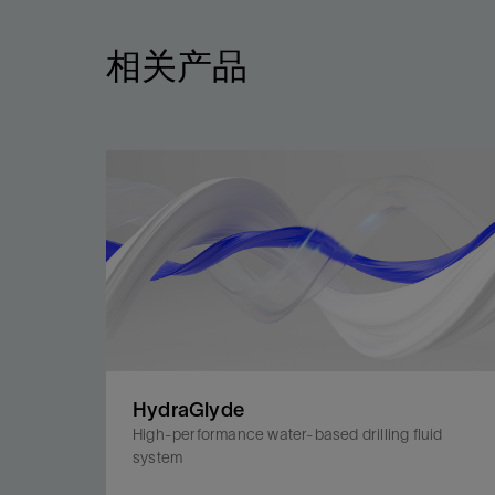
相关产品
HydraGlyde
High-performance water-based drilling fluid
system