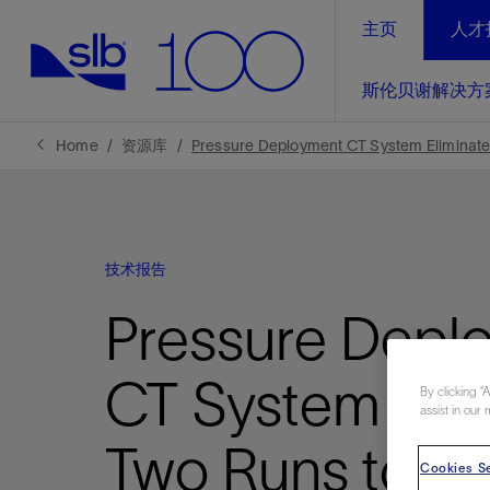
主页
人才
LinkedIn
斯伦贝谢解决方
精选内容
精选内容
精选内容
精选内容
斯伦贝谢解决方案
产品与服务
可持续发展
新闻报道与洞察见解
关于我们
生产优
Home
资源库
Pressure Deployment CT System Eliminates
全方位释
地球问题，全球解决方案，分地部署
石油和天然气行业持续创新
管理方式
新闻报道
斯伦贝谢概述
规模数字化
气候行动
洞察见解
我们的业务
技术报告
数字化
工业脱碳
以人为本
新闻报道
公司治理
推动运营
Pressure Depl
案例分享
扩展新能源体系
关注自然
健康、安全和环境
电动完
气候行
新闻中
斯伦贝
经实际验
我们的净
探索斯伦
斯伦贝谢能源术语
报告中心
洞察见解
CT System Elim
强成效。
进行脱碳
By clicking “
assist in our 
实现战略
斯伦贝
Two Runs to
通过先进
Cookies Se
锁业务的