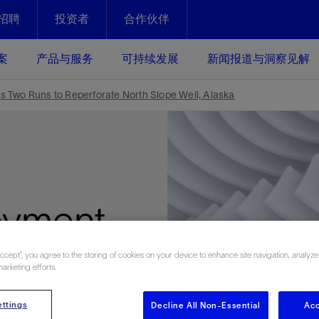
招聘
投资者
合作伙伴
Facebook
Email
案
产品与服务
可持续发展
新闻报道与洞察见解
化
恢复强化
 Two Runs to Reperforate North Slope Well, Alaska
放资产整个生命周期的生产潜能
最大化您的投资回报 - 恢复更多
现、生产时间更长
运营
斯伦贝谢提速油气田开发
绩效实现下一阶段跨越式发展
获取更成熟的油气田储备，缩短新
oyment
发时间，并使油气田生产具有更长
井技术
动
心
谢概述
Tela代理式AI助手
以人为本
洞察见解
构建和谐地球家园
续的绩效表现
证的电动完井技术。更多选择，更
零路线图、帮助客户在作业运营中
贝谢的最新动态、故事和观点
由SLB研发的工程数智化AI软件
我们以人为本——尊重人权，建设
与世界各地的思想领袖一起步入能
致力于和谐地球家园的繁荣发展—
inates
核心可靠，信心之选
以及新能源和转型机遇指导着我们
更包容的工作场所，并努力实现积
候、人类与自然
Accept”, you agree to the storing of cookies on your device to enhance site navigation, analyze
marketing efforts.
目标
经济效益
谢企业数据性能
数据中心解决方案
的数据收集、管理和智能解释来解
更快部署，更自信扩展
ttings
Decline All Non-Essential
Acc
高水准绩效