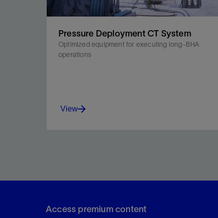
Pressure Deployment CT System
Optimized equipment for executing long-BHA
operations
View
Improve operational efficiency and eliminate runs
by deploying long BHA strings rapidly and without
the HSE risks associated with conventional bar
deployment.
Access premium content