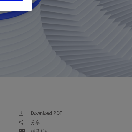
视图
探索更多
探索更多
斯伦贝谢减少碳足迹
营中的甲
通过实用的、经过量化验证的解决方案来减
务
少碳排放和对环境的影响
与验
与验
液
Download PDF
分享
联系我们