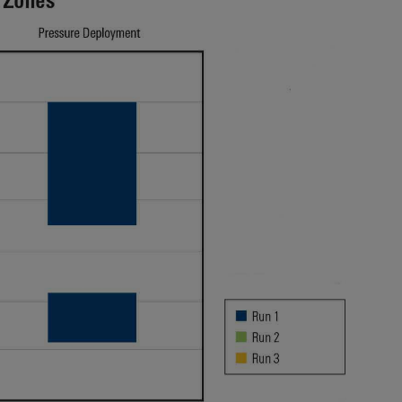
防砂
射孔
油藏隔离阀
完井附件