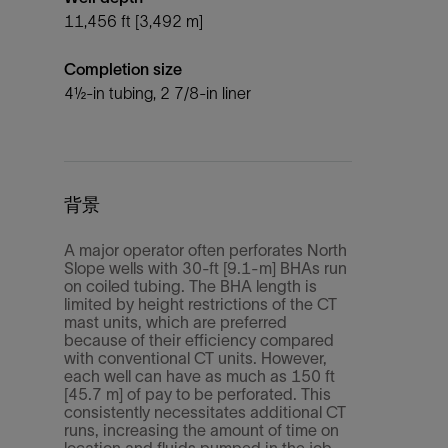
11,456 ft [3,492 m]
Completion size
4½-in tubing, 2 7/8-in liner
背景
A major operator often perforates North
Slope wells with 30-ft [9.1-m] BHAs run
on coiled tubing. The BHA length is
limited by height restrictions of the CT
mast units, which are preferred
because of their efficiency compared
with conventional CT units. However,
each well can have as much as 150 ft
[45.7 m] of pay to be perforated. This
consistently necessitates additional CT
runs, increasing the amount of time on