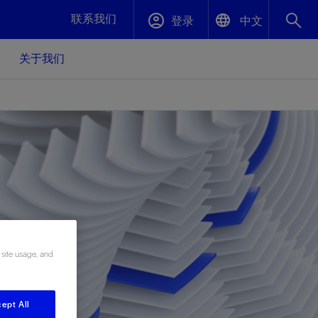
联系我们
登录
中文
关于我们
English
封堵与弃井
中文(中国)
、更快变
高效封堵弃井，确保井筒完整性
斯伦贝谢绩效保障
油气田开
重新定义可实现的系统级优化目标
久、可持
数据中心基础设施解决方案
关注自然
重大活动
更多元、
源的未来
—为了气
模块化数据中心基础设施，预先在外地预制
我们确定了对我们的运营至关重要的三个关
近距离了解我们的各项活动
极的社会
并运送到现场即可安装——部署时间最多可
键领域：生物多样性、水资源和循环性
 site usage, and
压缩40%
斯伦贝谢利用地热能源
挖掘地球的热能作为可信赖、可持续的资源
ept All