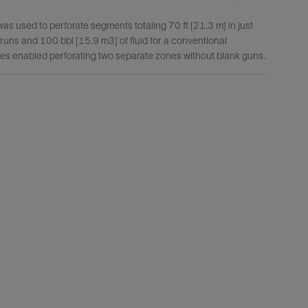
was used to perforate segments totaling 70 ft [21.3 m] in just
 runs and 100 bbl [15.9 m3] of fluid for a conventional
uses enabled perforating two separate zones without blank guns.