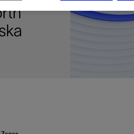
多
多
多
视图
探索更多
探索更多
探索更多
rth
谢碳捕获与封存
征
弃
项目
述
决方案
能
发展与碳管理
务
nter Modular
放管理
火燃烧
、利用与封存（CCUS）
、利用与封存（CCUS）
内价值
力
布全球
队
谢工友会
理
斯伦贝谢消除甲烷排放
地震
地面与井下测井
储层测试
岩石与流体分析
油藏描述软件
数据与分析软件
井筒测井解释
经济软件
钻机与钻机设备
井口与采油树系统
钻井服务
钻井液解决方案、系统及产品
固井
测量
数字化钻井软件
完井
流体、固井与工具
人工举升
油藏增产服务
压裂液输送系统
地面与井下测井
服务于产能绩效的数字化
处理与分离
生产系统
监测与监控
生产用化学品与服务
油气田开发与生产软件
中游服务
快速生产响应解决方案
智能干预
自动修井
连续油管作业
钢丝井干预
电缆井干预
海底修井
抢修服务
井筒完整性评估
电缆修井
地表井测试
井筒完整性评估
油管冲孔和切割
桥塞坐封和取出
井筒重入问题
封隔屏障材料
无钻机弃井解决方案
一体化开发
一体化生产
数据分析
经济计划
地球化学
地质学
地质力学
地球物理
油气系统
岩石物理
油藏工程
储层描述
数字井筒解决方案
油气田发展计划
勘探计划
经济计划
钻井设计
钻井施工
智能生产工作室
生产运营
资产表现
工艺优化
维护计划
生产保障
生产运营数据
云端数据解决方案
本地数据解决方案
定制人工智能解决方案
人工智能与分析
物联网尖端人工智能
数字化碳捕集与碳封存利用
低碳能源
云端服务
技术咨询
油气田咨询服务
地震处理及解释服务
井筒测井解析
管理解决方案与服务
消减常规火炬
消除非常规火炬
提升火炬内燃效率
碳捕获与加工
碳运输
碳封存
地热勘探
地热可行性
地热田开发
地热增产
地热资源一体化开发
清洁制氢技术
氢工艺建模
锂盐湖资源建模
锂卤水盆地资源报告
可持续锂生产
盐水技术质量计算器
碳捕获与加工
碳运输
碳封存
教育推广
ucture
aska
CCUS价值链中灵活、可靠、协作
为了更好的明天，努力消除作业运
钻机设备
产能绩效的数字化
预
整性评估
开发
析
发展计划
计
产工作室
据解决方案
工智能解决方案
碳捕集与碳封存利用
务
决方案与服务
规火炬
与加工
探
氢技术
资源建模
与加工
广
井下地震
快速解释成果
地面试井
储层实验室
数据分析
解释与设计
控压钻井设备
钻头
钻井液添加剂
固井质量评估
随钻测井
电气完井
完井盐水
矿井排水的人工提升系统
智能压裂
录井
面向过程系统性能的数字化服
人工举升
电缆套管测井
设备完整性
生产保障
机器人自主检查
电动井下CT控制系统
数字化钢丝作业
电缆爬行器
海底服务联盟
套管维修
双管柱封隔评价
爆炸油管切割
数字钢丝干预作业
电缆动力干预作业
弃井固井
海底联合作业
井眼地质分析
地下顾问
举升优化
设备健康及可靠性
生产分析
数据科学
企业级数据管理
量身定制的解决方案
云端解决方案与设计
油气藏模拟及应用
光学气体成像相机
气体处理系统
加工、压缩与流动保障软件
碳封存场地评估
地热场地评估
地热场地评估
地热储层数值模拟
Smackover 游戏
气体处理系统
加工、压缩与流动保障软件
碳封存场地评估
效的解决方案，加速帮助客户实现
烷排放和明火燃烧
井下测井
采油树系统
固井与工具
分离
井
孔和切割
生产
划
划
工
营
据解决方案
能与分析
源
询
常规火炬
行性
建模
盆地资源报告
地震处理软件
自动测井平台
无明火试油及清井
岩心分析
数据管理
实时作业
控压钻井服务
定向钻井
钻井液模拟软件
固井软件
随钻测量
流量控制设备
盐水置换
智能电梯
压裂与返排设备
电缆裸眼测井
生产设施
阀门与执行器
地面试油
流动保障
生产作业
设备监控与优化
实时井下盘管作业服务
钢丝机械化作业
电缆修井
油气田寿命修井服务
安全阀修复
超声波固井质量评估
数字钢丝干预作业
钢丝机械干预作业
连续油管机械干预作业
无钻机开放水域弃井作业
测井解释评价
完整性管理
管道完整性
生产顾问
数据管理
生产数据管理系统
数据过渡与数据管理
钻井服务
甲烷增值转化咨询
先进的碳捕获
水平泵送系统
碳封存注入作业、测量、监测
地热地球物理分析
地热勘探钻探
地热建井
先进的碳捕获
水平泵送系统
碳封存注入作业、测量、监测
证
证
试
务
升
统
管作业
封和取出
学
划
现
尖端人工智能
咨询服务
炬内燃效率
开发
锂生产
地震数据库
自动井筒完整性测井
井下储层试油
移动分析解决方案
控压设备
测距与拦截服务
水平定向钻井，矿井和注水井
漏失
地面测井
多边机构
修井液
喷气升力
压裂服务
电缆套管测井
油处理
安全系统
地面多相流计量
生产优化
计量
压裂
电缆射孔
水下坐落管柱
提高生产
水泥胶结测井仪器
机械开槽割刀
现场安全顾问
现场执行及检查
流动保障建模
工区数据管理
云端运营
钻井碳排放管理
甲烷业务咨询
数据驱动提效服务
碳运输阀
地热勘探
地热试井
地热完井
数据驱动提效服务
碳运输阀
碳封存井设计与建设
碳封存井设计与建设
流体分析
解决方案、系统及产品
产服务
监控
干预
入问题
化
理及解释服务
产
术质量计算器
地震数据处理
随钻测井
返排试油
流体分析
钻机设备
扩眼
非水基钻井液
泥浆驱替和隔离液
陀螺测斜服务
实时光纤解释与分析
钻井液
优化人工举升
酸化服务
数字化钢丝作业
采出水处理
节流阀
计量与自动化系统
天然气净化
阀门和执行机构
射孔
电缆套管测井
无隔水套管弃井作业
抢险防砂
高分辨率双井径
机械油管割刀
碳减排顾问
生产潜力挖掘
数据可视化分析
流动保障解决方案
甲烷数字化平台
加工、压缩与流动保障软件
管道化学品及服务
地热勘探钻探
地热储层数值模拟
加工、压缩与流动保障软件
管道化学品及服务
能源解决方案
制造与规模化
碳封存监管许可
碳封存监管许可
述软件
输送系统
化学品与服务
干预
障材料
学
划
井解析
源一体化开发
随钻地震解决方案
光纤测井解决方案
井筒完整性评估
井下流体分析
井筒建设
钻具组合
水基钻井液解决方案
无水泥固井体系
示踪技术
泥饼破碎机
卧式地面泵
水资源管理
过钻杆测井服务
水处理
注水泵
深水化工
管道完整性
测井
管道修复
模块化注入系统
管材切割和管材回收
电磁波套管扫描仪
设备连接
生产洞察
地质力学
甲烷激光雷达相机
地热储层特征描述
、井筒和设施规划，最大限度地减
为复杂行业提供定制化的制造能力
控制成本。
分析软件
井下测井
开发与生产软件
井
弃井解决方案
理
障
地震波成像处理
智能地层评估
试油设计与解释
追踪技术
固控与岩屑管理
井筒清洁工具
完井液
自适应水泥系统
完井软件
固井服务
电潜泵
油田增产优化
分布式光纤测量
气体处理
石油和天然气缓蚀剂
多相流计量
增产与控水
结构地质学
甲烷单点浓度测量仪
地热尽职调查
井解释
钻井软件
务
务
统
营数据
电缆裸眼测井
储层取样
固控与岩屑管理
CemCRETE 固井技术
完井封隔器
过滤
螺杆泵
固体管理
生产化学性能的数字服务
管道泵
地面设备
件
产响应解决方案
整性评估
理
电缆套管测井
无线遥测
深水固井
智能完井
钻井液漏失控制
电动潜水螺杆泵系统
运营优化服务
中游软件
修井工具与解决方案
井
程
录井
气体迁移控制
压裂桥塞和滑套
封隔液
柱塞提升
作业支持
测试
述
岩屑分析
废弃井固井
永久监控
井筒清洁工具
抽油机
新技术试点
筒解决方案
数字化钢丝作业
井下安全阀
气举
设施规划软件
追踪技术
尾管挂
供电系统与电缆