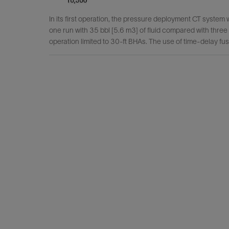
In its first operation, the pressure deployment CT system 
one run with 35 bbl [5.6 m3] of fluid compared with three
operation limited to 30-ft BHAs. The use of time-delay f