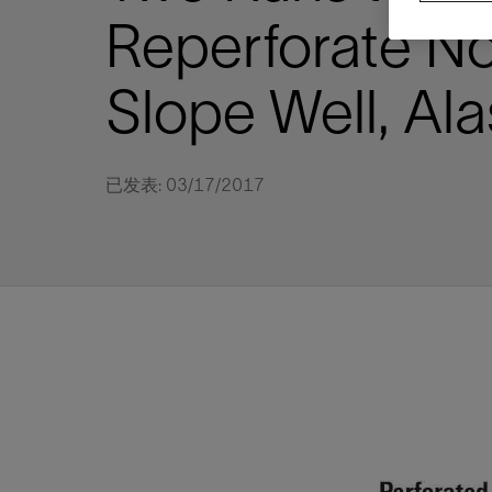
视图
探索更
探索更
探索更
Reperforate No
石油和天然气行业持续创新
规模数字化
工业脱碳
扩展新能源体系
管理方式
气候行动
以人为本
关注自然
报告中心
新闻报道
洞察见解
新闻报道
案例分享
斯伦贝谢能源术语
斯伦贝谢概述
我们的业务
公司治理
健康、安全和环境
洞察见解
斯伦贝
储层表
建井
完井
生产
修井
即插即
一体化
油藏描
计划
钻井
生产
数据解
人工智
可持续
咨询服
Data Ce
甲烷排
减少明
碳捕获
地热
氢
锂
碳捕获
创造国
技术实
业务遍
领导团
斯伦贝
危品管
Infrastr
Slope Well, Al
通过整个
储层表征
油藏描述
甲烷排放管理
地热
首席执行官与首席战略和可持续发
净零排放计划
创造国内价值
保护生物多样性
新闻报道
工业脱碳
IMAGE
以人为本
工业脱碳
道德与合规
培养底蕴深厚的斯伦贝谢安全文化
工业脱碳
地震
钻机与
完井
服务于
智能干
井筒完
一体化
数据分
油气田
钻井设
智能生
云端数
定制人
数字化
云端服
管理解
消减常
碳捕获
地热勘
清洁制
锂盐湖
碳捕获
教育推
且经济高
展官致辞
建井
计划
减少明火燃烧
储能
脱碳作业
尊重人权
保护自然资源
高管演讲
油气创新
技术实力
规模数字化
董事会
我们的安全管理方法
油气创新
地面与
井口与
流体、
处理与
自动修
油管冲
一体化
经济计
勘探计
钻井施
生产运
本地数
人工智
低碳能
技术咨
消除非
碳运输
地热可
氢工艺
锂卤水
碳运输
净零排放
可持续发展治理
完井
钻井
碳捕获、利用与封存（CCUS）
氢
多元、平等、包容
实现循环性
专题与更新
新能源
业务遍布全球
扩展新能源体系
指导方针
人身安全及事故预防
新能源
储层测
钻井服
人工举
生产系
连续油
桥塞坐
地球化
经济计
资产表
物联网
油气田
提升火
碳封存
地热田
可持续
碳封存
已发表: 03/17/2017
利益相关者参与
生产
生产
锂
数字化
领导团队
石油和天然气行业持续创新
联系董事会
员工健康与福祉
数字化
岩石与
钻井液
油藏增
监测与
钢丝井
井筒重
地质学
工艺优
地震处
地热增
盐水技
一体化
供应链可持续发展
修井
数据解决方案
碳捕获、利用与封存（CCUS）
可持续发展
构建和谐地球家园
审计委员会
危品管理
可持续发展
油藏描
固井
压裂液
生产用
电缆井
封隔屏
地质力
维护计
井筒测
地热资
整合地下
健康，安全和环境（HSE）
少延误并
即插即弃
人工智能
数据中心基础设施解决方案
斯伦贝谢工友会
薪酬委员会
数据与
测量
地面与
油气田
海底修
无钻机
地球物
生产保
数据隐私与网络安全
一体化项目
可持续发展与碳管理
提名和治理委员会
井筒测
数字化
中游服
抢修服
油气系
生产运
培训
边缘计算与物联网
能源、技术和创新委员会
经济软
快速生
井筒完
岩石物
咨询服务
财务委员会
电缆修
油藏工
Data Center Modular
地表井
储层描
Infrastructure
数字井
培训