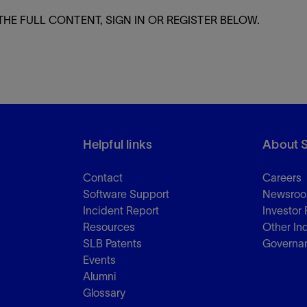
THE FULL CONTENT, SIGN IN OR REGISTER BELOW.
Helpful links
About 
Contact
Careers
Software Support
Newsro
Incident Report
Investor 
Resources
Other In
SLB Patents
Governa
Events
Alumni
Glossary