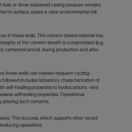
at leak or show sustained casing pressure remains
ted to surface, poses a clear environmental risk
ues in these wells. This cement-based material has
integrity of the cement sheath is compromised (e.g.
ectly cemented annuli, during production and after
re these wells can tolerate frequent cycling-
s followed includes laboratory characterization of
with self-healing properties to hydrocarbons -and
ssess selfhealing properties. Operational
ly placing such cements.
ssure. This success, which supports other recent
producing operations.