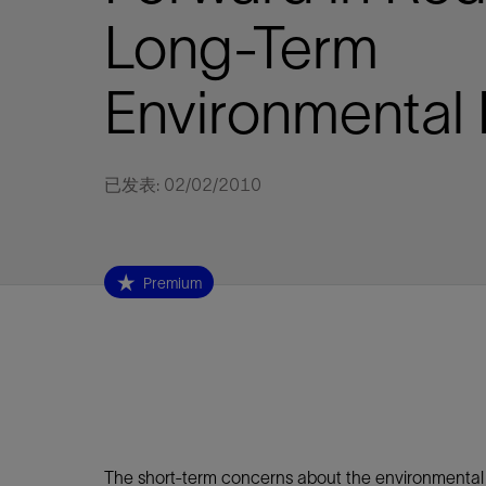
视图
探索更
探索更
探索更
Long-Term
石油和天然气行业持续创新
规模数字化
工业脱碳
扩展新能源体系
管理方式
气候行动
以人为本
关注自然
报告中心
新闻报道
洞察见解
新闻报道
案例分享
斯伦贝谢能源术语
斯伦贝谢概述
我们的业务
公司治理
健康、安全和环境
洞察见解
斯伦贝
储层表
建井
完井
生产
修井
即插即
一体化
油藏描
计划
钻井
生产
数据解
人工智
可持续
咨询服
Data Ce
甲烷排
减少明
碳捕获
地热
氢
锂
碳捕获
创造国
技术实
业务遍
领导团
斯伦贝
危品管
Infrastr
Environmental
通过整个
储层表征
油藏描述
甲烷排放管理
地热
首席执行官与首席战略和可持续发
净零排放计划
创造国内价值
保护生物多样性
新闻报道
工业脱碳
IMAGE
以人为本
工业脱碳
道德与合规
培养底蕴深厚的斯伦贝谢安全文化
工业脱碳
地震
钻机与
完井
服务于
智能干
井筒完
一体化
数据分
油气田
钻井设
智能生
云端数
定制人
数字化
云端服
管理解
消减常
碳捕获
地热勘
清洁制
锂盐湖
碳捕获
教育推
且经济高
展官致辞
建井
计划
减少明火燃烧
储能
脱碳作业
尊重人权
保护自然资源
高管演讲
油气创新
技术实力
规模数字化
董事会
我们的安全管理方法
油气创新
地面与
井口与
流体、
处理与
自动修
油管冲
一体化
经济计
勘探计
钻井施
生产运
本地数
人工智
低碳能
技术咨
消除非
碳运输
地热可
氢工艺
锂卤水
碳运输
净零排放
可持续发展治理
完井
钻井
碳捕获、利用与封存（CCUS）
氢
多元、平等、包容
实现循环性
专题与更新
新能源
业务遍布全球
扩展新能源体系
指导方针
人身安全及事故预防
新能源
储层测
钻井服
人工举
生产系
连续油
桥塞坐
地球化
经济计
资产表
物联网
油气田
提升火
碳封存
地热田
可持续
碳封存
已发表: 02/02/2010
利益相关者参与
生产
生产
锂
数字化
领导团队
石油和天然气行业持续创新
联系董事会
员工健康与福祉
数字化
岩石与
钻井液
油藏增
监测与
钢丝井
井筒重
地质学
工艺优
地震处
地热增
盐水技
一体化
供应链可持续发展
修井
数据解决方案
碳捕获、利用与封存（CCUS）
可持续发展
构建和谐地球家园
审计委员会
危品管理
可持续发展
油藏描
固井
压裂液
生产用
电缆井
封隔屏
地质力
维护计
井筒测
地热资
整合地下
健康，安全和环境（HSE）
少延误并
即插即弃
人工智能
数据中心基础设施解决方案
斯伦贝谢工友会
薪酬委员会
数据与
测量
地面与
油气田
海底修
无钻机
地球物
生产保
Premium
数据隐私与网络安全
一体化项目
可持续发展与碳管理
提名和治理委员会
井筒测
数字化
中游服
抢修服
油气系
生产运
培训
边缘计算与物联网
能源、技术和创新委员会
经济软
快速生
井筒完
岩石物
咨询服务
财务委员会
电缆修
油藏工
Data Center Modular
地表井
储层描
Infrastructure
数字井
培训
The short-term concerns about the environmental 