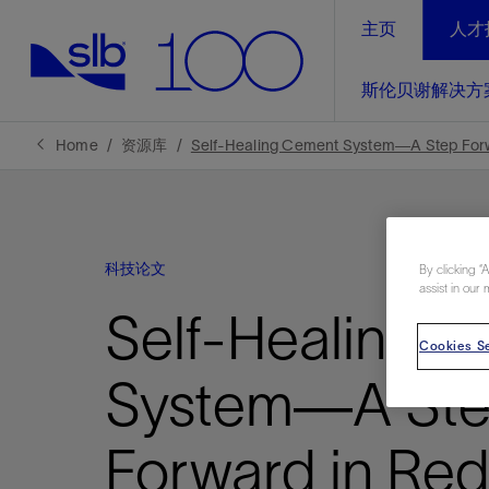
主页
人才
LinkedIn
斯伦贝谢解决方
精选内容
精选内容
精选内容
精选内容
斯伦贝谢解决方案
产品与服务
可持续发展
新闻报道与洞察见解
关于我们
生产优
Home
资源库
Self-Healing Cement System—A Step Forw
全方位释
地球问题，全球解决方案，分地部署
石油和天然气行业持续创新
管理方式
新闻报道
斯伦贝谢概述
规模数字化
气候行动
洞察见解
我们的业务
科技论文
数字化
By clicking “
工业脱碳
以人为本
新闻报道
公司治理
assist in our 
推动运营
Self-Healing 
案例分享
扩展新能源体系
关注自然
健康、安全和环境
电动完
气候行
新闻中
斯伦贝
Cookies Se
经实际验
我们的净
探索斯伦
斯伦贝谢能源术语
报告中心
洞察见解
System—A St
强成效。
进行脱碳
实现战略
斯伦贝
Forward in Re
通过先进
锁业务的