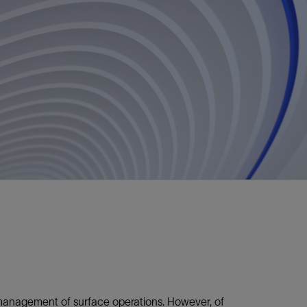
视图
探索更多
探索更多
斯伦贝谢减少碳足迹
营中的甲
通过实用的、经过量化验证的解决方案来减
务
少碳排放和对环境的影响
与验
与验
液
 management of surface operations. However, of