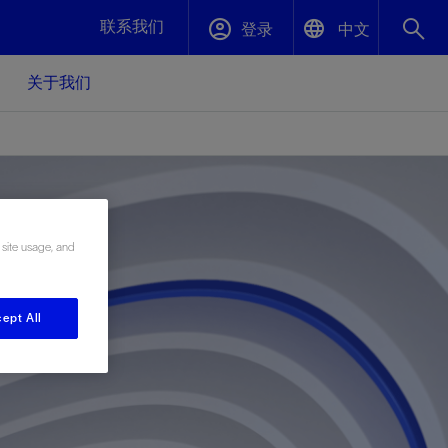
联系我们
登录
中文
关于我们
English
封堵与弃井
中文(中国)
、更快变
高效封堵弃井，确保井筒完整性
斯伦贝谢绩效保障
 site usage, and
油气田开
重新定义可实现的系统级优化目标
久、可持
数据中心基础设施解决方案
关注自然
重大活动
ept All
更多元、
源的未来
—为了气
模块化数据中心基础设施，预先在外地预制
我们确定了对我们的运营至关重要的三个关
近距离了解我们的各项活动
极的社会
并运送到现场即可安装——部署时间最多可
键领域：生物多样性、水资源和循环性
压缩40%
斯伦贝谢利用地热能源
挖掘地球的热能作为可信赖、可持续的资源