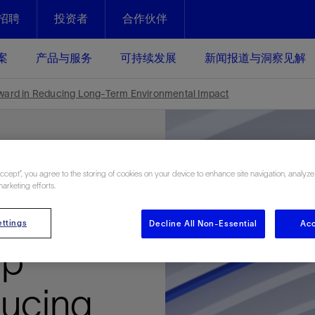
招聘
投资者
合作伙伴
Facebook
Email
案
产品与服务
可持续发展
新闻报道与洞察见解
化
恢复强化
ard in Reducing Long-Term Environmental Impact
放资产整个生命周期的生产潜能
最大化您的投资回报 - 恢复更多
现、生产时间更长
运营
斯伦贝谢提速油气田开发
Accept”, you agree to the storing of cookies on your device to enhance site navigation, analyze
marketing efforts.
绩效实现下一阶段跨越式发展
获取更成熟的油气田储备，缩短新
Cement
发时间，并使油气田生产具有更长
井技术
动
心
谢概述
Tela代理式AI助手
以人为本
洞察见解
构建和谐地球家园
ttings
Decline All Non-Essential
Acc
续的绩效表现
证的电动完井技术。更多选择，更
零路线图、帮助客户在作业运营中
贝谢的最新动态、故事和观点
由SLB研发的工程数智化AI软件
我们以人为本——尊重人权，建设
与世界各地的思想领袖一起步入能
致力于和谐地球家园的繁荣发展—
ep
核心可靠，信心之选
以及新能源和转型机遇指导着我们
更包容的工作场所，并努力实现积
候、人类与自然
目标
经济效益
谢企业数据性能
数据中心解决方案
ducing
的数据收集、管理和智能解释来解
更快部署，更自信扩展
高水准绩效