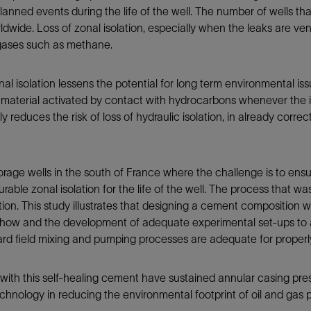
anned events during the life of the well. The number of wells th
防砂
dwide. Loss of zonal isolation, especially when the leaks are ven
射孔
 gases such as methane.
油藏隔离阀
 isolation lessens the potential for long term environmental iss
完井附件
ive material activated by contact with hydrocarbons whenever the 
ly reduces the risk of loss of hydraulic isolation, in already corr
rage wells in the south of France where the challenge is to ensu
rable zonal isolation for the life of the well. The process that wa
tion. This study illustrates that designing a cement composition 
w-how and the development of adequate experimental set-ups to a
ard field mixing and pumping processes are adequate for proper
with this self-healing cement have sustained annular casing pre
echnology in reducing the environmental footprint of oil and gas 