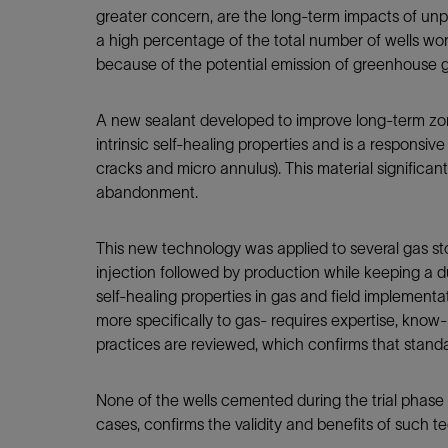
greater concern, are the long-term impacts of unpl
a high percentage of the total number of wells worl
because of the potential emission of greenhouse
A new sealant developed to improve long-term zonal
intrinsic self-healing properties and is a respons
cracks and micro annulus). This material significant
abandonment.
This new technology was applied to several gas sto
injection followed by production while keeping a du
self-healing properties in gas and field implementa
more specifically to gas- requires expertise, kno
practices are reviewed, which confirms that stand
None of the wells cemented during the trial phase 
cases, confirms the validity and benefits of such t