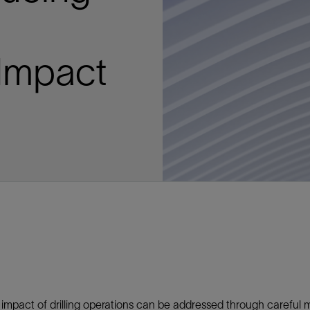
多
多
多
视图
探索更多
探索更多
探索更多
谢碳捕获与封存
征
弃
项目
述
决方案
能
发展与碳管理
务
nter Modular
放管理
火燃烧
、利用与封存（CCUS）
、利用与封存（CCUS）
内价值
力
布全球
队
谢工友会
理
斯伦贝谢消除甲烷排放
地震
地面与井下测井
储层测试
岩石与流体分析
油藏描述软件
数据与分析软件
井筒测井解释
经济软件
钻机与钻机设备
井口与采油树系统
钻井服务
钻井液解决方案、系统及产品
固井
测量
数字化钻井软件
完井
流体、固井与工具
人工举升
油藏增产服务
压裂液输送系统
地面与井下测井
服务于产能绩效的数字化
处理与分离
生产系统
监测与监控
生产用化学品与服务
油气田开发与生产软件
中游服务
快速生产响应解决方案
智能干预
自动修井
连续油管作业
钢丝井干预
电缆井干预
海底修井
抢修服务
井筒完整性评估
电缆修井
地表井测试
井筒完整性评估
油管冲孔和切割
桥塞坐封和取出
井筒重入问题
封隔屏障材料
无钻机弃井解决方案
一体化开发
一体化生产
数据分析
经济计划
地球化学
地质学
地质力学
地球物理
油气系统
岩石物理
油藏工程
储层描述
数字井筒解决方案
油气田发展计划
勘探计划
经济计划
钻井设计
钻井施工
智能生产工作室
生产运营
资产表现
工艺优化
维护计划
生产保障
生产运营数据
云端数据解决方案
本地数据解决方案
定制人工智能解决方案
人工智能与分析
物联网尖端人工智能
数字化碳捕集与碳封存利用
低碳能源
云端服务
技术咨询
油气田咨询服务
地震处理及解释服务
井筒测井解析
管理解决方案与服务
消减常规火炬
消除非常规火炬
提升火炬内燃效率
碳捕获与加工
碳运输
碳封存
地热勘探
地热可行性
地热田开发
地热增产
地热资源一体化开发
清洁制氢技术
氢工艺建模
锂盐湖资源建模
锂卤水盆地资源报告
可持续锂生产
盐水技术质量计算器
碳捕获与加工
碳运输
碳封存
教育推广
ucture
 Impact
CCUS价值链中灵活、可靠、协作
为了更好的明天，努力消除作业运
钻机设备
产能绩效的数字化
预
整性评估
开发
析
发展计划
计
产工作室
据解决方案
工智能解决方案
碳捕集与碳封存利用
务
决方案与服务
规火炬
与加工
探
氢技术
资源建模
与加工
广
井下地震
快速解释成果
地面试井
储层实验室
数据分析
解释与设计
控压钻井设备
钻头
钻井液添加剂
固井质量评估
随钻测井
电气完井
完井盐水
矿井排水的人工提升系统
智能压裂
录井
面向过程系统性能的数字化服
人工举升
电缆套管测井
设备完整性
生产保障
机器人自主检查
电动井下CT控制系统
数字化钢丝作业
电缆爬行器
海底服务联盟
套管维修
双管柱封隔评价
爆炸油管切割
数字钢丝干预作业
电缆动力干预作业
弃井固井
海底联合作业
井眼地质分析
地下顾问
举升优化
设备健康及可靠性
生产分析
数据科学
企业级数据管理
量身定制的解决方案
云端解决方案与设计
油气藏模拟及应用
光学气体成像相机
气体处理系统
加工、压缩与流动保障软件
碳封存场地评估
地热场地评估
地热场地评估
地热储层数值模拟
Smackover 游戏
气体处理系统
加工、压缩与流动保障软件
碳封存场地评估
效的解决方案，加速帮助客户实现
烷排放和明火燃烧
井下测井
采油树系统
固井与工具
分离
井
孔和切割
生产
划
划
工
营
据解决方案
能与分析
源
询
常规火炬
行性
建模
盆地资源报告
地震处理软件
自动测井平台
无明火试油及清井
岩心分析
数据管理
实时作业
控压钻井服务
定向钻井
钻井液模拟软件
固井软件
随钻测量
流量控制设备
盐水置换
智能电梯
压裂与返排设备
电缆裸眼测井
生产设施
阀门与执行器
地面试油
流动保障
生产作业
设备监控与优化
实时井下盘管作业服务
钢丝机械化作业
电缆修井
油气田寿命修井服务
安全阀修复
超声波固井质量评估
数字钢丝干预作业
钢丝机械干预作业
连续油管机械干预作业
无钻机开放水域弃井作业
测井解释评价
完整性管理
管道完整性
生产顾问
数据管理
生产数据管理系统
数据过渡与数据管理
钻井服务
甲烷增值转化咨询
先进的碳捕获
水平泵送系统
碳封存注入作业、测量、监测
地热地球物理分析
地热勘探钻探
地热建井
先进的碳捕获
水平泵送系统
碳封存注入作业、测量、监测
证
证
试
务
升
统
管作业
封和取出
学
划
现
尖端人工智能
咨询服务
炬内燃效率
开发
锂生产
地震数据库
自动井筒完整性测井
井下储层试油
移动分析解决方案
控压设备
测距与拦截服务
水平定向钻井，矿井和注水井
漏失
地面测井
多边机构
修井液
喷气升力
压裂服务
电缆套管测井
油处理
安全系统
地面多相流计量
生产优化
计量
压裂
电缆射孔
水下坐落管柱
提高生产
水泥胶结测井仪器
机械开槽割刀
现场安全顾问
现场执行及检查
流动保障建模
工区数据管理
云端运营
钻井碳排放管理
甲烷业务咨询
数据驱动提效服务
碳运输阀
地热勘探
地热试井
地热完井
数据驱动提效服务
碳运输阀
碳封存井设计与建设
碳封存井设计与建设
流体分析
解决方案、系统及产品
产服务
监控
干预
入问题
化
理及解释服务
产
术质量计算器
地震数据处理
随钻测井
返排试油
流体分析
钻机设备
扩眼
非水基钻井液
泥浆驱替和隔离液
陀螺测斜服务
实时光纤解释与分析
钻井液
优化人工举升
酸化服务
数字化钢丝作业
采出水处理
节流阀
计量与自动化系统
天然气净化
阀门和执行机构
射孔
电缆套管测井
无隔水套管弃井作业
抢险防砂
高分辨率双井径
机械油管割刀
碳减排顾问
生产潜力挖掘
数据可视化分析
流动保障解决方案
甲烷数字化平台
加工、压缩与流动保障软件
管道化学品及服务
地热勘探钻探
地热储层数值模拟
加工、压缩与流动保障软件
管道化学品及服务
能源解决方案
制造与规模化
碳封存监管许可
碳封存监管许可
述软件
输送系统
化学品与服务
干预
障材料
学
划
井解析
源一体化开发
随钻地震解决方案
光纤测井解决方案
井筒完整性评估
井下流体分析
井筒建设
钻具组合
水基钻井液解决方案
无水泥固井体系
示踪技术
泥饼破碎机
卧式地面泵
水资源管理
过钻杆测井服务
水处理
注水泵
深水化工
管道完整性
测井
管道修复
模块化注入系统
管材切割和管材回收
电磁波套管扫描仪
设备连接
生产洞察
地质力学
甲烷激光雷达相机
地热储层特征描述
、井筒和设施规划，最大限度地减
为复杂行业提供定制化的制造能力
控制成本。
分析软件
井下测井
开发与生产软件
井
弃井解决方案
理
障
地震波成像处理
智能地层评估
试油设计与解释
追踪技术
固控与岩屑管理
井筒清洁工具
完井液
自适应水泥系统
完井软件
固井服务
电潜泵
油田增产优化
分布式光纤测量
气体处理
石油和天然气缓蚀剂
多相流计量
增产与控水
结构地质学
甲烷单点浓度测量仪
地热尽职调查
井解释
钻井软件
务
务
统
营数据
电缆裸眼测井
储层取样
固控与岩屑管理
CemCRETE 固井技术
完井封隔器
过滤
螺杆泵
固体管理
生产化学性能的数字服务
管道泵
地面设备
件
产响应解决方案
整性评估
理
电缆套管测井
无线遥测
深水固井
智能完井
钻井液漏失控制
电动潜水螺杆泵系统
运营优化服务
中游软件
修井工具与解决方案
井
程
录井
气体迁移控制
压裂桥塞和滑套
封隔液
柱塞提升
作业支持
测试
述
岩屑分析
废弃井固井
永久监控
井筒清洁工具
抽油机
新技术试点
筒解决方案
数字化钢丝作业
井下安全阀
气举
设施规划软件
impact of drilling operations can be addressed through careful
追踪技术
尾管挂
供电系统与电缆