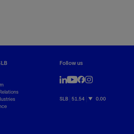
SLB
Follow us
om
Relations
SLB
51.54
0.00
dustries
nce