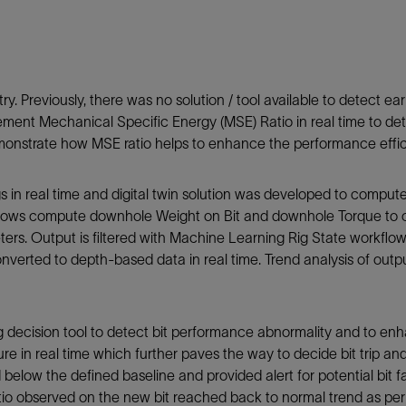
防砂
射孔
油藏隔离阀
ry. Previously, there was no solution / tool available to detect ear
完井附件
ent Mechanical Specific Energy (MSE) Ratio in real time to dete
nstrate how MSE ratio helps to enhance the performance efficienc
s in real time and digital twin solution was developed to compu
lows compute downhole Weight on Bit and downhole Torque to
s. Output is filtered with Machine Learning Rig State workflow
verted to depth-based data in real time. Trend analysis of outputs
 decision tool to detect bit performance abnormality and to enhan
lure in real time which further paves the way to decide bit trip 
elow the defined baseline and provided alert for potential bit fai
atio observed on the new bit reached back to normal trend as per 