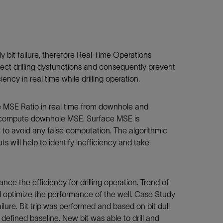
ly bit failure, therefore Real Time Operations
ct drilling dysfunctions and consequently prevent
y in real time while drilling operation.
te MSE Ratio in real time from downhole and
 compute downhole MSE. Surface MSE is
 to avoid any false computation. The algorithmic
 will help to identify inefficiency and take
ce the efficiency for drilling operation. Trend of
and optimize the performance of the well. Case Study
lure. Bit trip was performed and based on bit dull
defined baseline. New bit was able to drill and