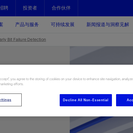
招聘
投资者
合作伙伴
Facebook
Email
案
产品与服务
可持续发展
新闻报道与洞察见解
化
恢复强化
ly Bit Failure Detection
放资产整个生命周期的生产潜能
最大化您的投资回报 - 恢复更多
现、生产时间更长
运营
斯伦贝谢提速油气田开发
Accept”, you agree to the storing of cookies on your device to enhance site navigation, analyze
绩效实现下一阶段跨越式发展
获取更成熟的油气田储备，缩短新
marketing efforts.
 Ratio
发时间，并使油气田生产具有更长
井技术
动
心
谢概述
Tela代理式AI助手
以人为本
洞察见解
构建和谐地球家园
续的绩效表现
证的电动完井技术。更多选择，更
零路线图、帮助客户在作业运营中
贝谢的最新动态、故事和观点
由SLB研发的工程数智化AI软件
我们以人为本——尊重人权，建设
与世界各地的思想领袖一起步入能
致力于和谐地球家园的繁荣发展—
ttings
Decline All Non-Essential
Acc
bles
核心可靠，信心之选
以及新能源和转型机遇指导着我们
更包容的工作场所，并努力实现积
候、人类与自然
目标
经济效益
谢企业数据性能
数据中心解决方案
e
的数据收集、管理和智能解释来解
更快部署，更自信扩展
高水准绩效