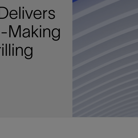
多
多
多
视图
探索更多
探索更多
探索更多
Delivers
谢碳捕获与封存
征
弃
项目
述
决方案
能
发展与碳管理
务
nter Modular
放管理
火燃烧
、利用与封存（CCUS）
、利用与封存（CCUS）
内价值
力
布全球
队
谢工友会
理
斯伦贝谢消除甲烷排放
地震
地面与井下测井
储层测试
岩石与流体分析
油藏描述软件
数据与分析软件
井筒测井解释
经济软件
钻机与钻机设备
井口与采油树系统
钻井服务
钻井液解决方案、系统及产品
固井
测量
数字化钻井软件
完井
流体、固井与工具
人工举升
油藏增产服务
压裂液输送系统
地面与井下测井
服务于产能绩效的数字化
处理与分离
生产系统
监测与监控
生产用化学品与服务
油气田开发与生产软件
中游服务
快速生产响应解决方案
智能干预
自动修井
连续油管作业
钢丝井干预
电缆井干预
海底修井
抢修服务
井筒完整性评估
电缆修井
地表井测试
井筒完整性评估
油管冲孔和切割
桥塞坐封和取出
井筒重入问题
封隔屏障材料
无钻机弃井解决方案
一体化开发
一体化生产
数据分析
经济计划
地球化学
地质学
地质力学
地球物理
油气系统
岩石物理
油藏工程
储层描述
数字井筒解决方案
油气田发展计划
勘探计划
经济计划
钻井设计
钻井施工
智能生产工作室
生产运营
资产表现
工艺优化
维护计划
生产保障
生产运营数据
云端数据解决方案
本地数据解决方案
定制人工智能解决方案
人工智能与分析
物联网尖端人工智能
数字化碳捕集与碳封存利用
低碳能源
云端服务
技术咨询
油气田咨询服务
地震处理及解释服务
井筒测井解析
管理解决方案与服务
消减常规火炬
消除非常规火炬
提升火炬内燃效率
碳捕获与加工
碳运输
碳封存
地热勘探
地热可行性
地热田开发
地热增产
地热资源一体化开发
清洁制氢技术
氢工艺建模
锂盐湖资源建模
锂卤水盆地资源报告
可持续锂生产
盐水技术质量计算器
碳捕获与加工
碳运输
碳封存
教育推广
ucture
n-Making
CCUS价值链中灵活、可靠、协作
为了更好的明天，努力消除作业运
钻机设备
产能绩效的数字化
预
整性评估
开发
析
发展计划
计
产工作室
据解决方案
工智能解决方案
碳捕集与碳封存利用
务
决方案与服务
规火炬
与加工
探
氢技术
资源建模
与加工
广
井下地震
快速解释成果
地面试井
储层实验室
数据分析
解释与设计
控压钻井设备
钻头
钻井液添加剂
固井质量评估
随钻测井
电气完井
完井盐水
矿井排水的人工提升系统
智能压裂
录井
面向过程系统性能的数字化服
人工举升
电缆套管测井
设备完整性
生产保障
机器人自主检查
电动井下CT控制系统
数字化钢丝作业
电缆爬行器
海底服务联盟
套管维修
双管柱封隔评价
爆炸油管切割
数字钢丝干预作业
电缆动力干预作业
弃井固井
海底联合作业
井眼地质分析
地下顾问
举升优化
设备健康及可靠性
生产分析
数据科学
企业级数据管理
量身定制的解决方案
云端解决方案与设计
油气藏模拟及应用
光学气体成像相机
气体处理系统
加工、压缩与流动保障软件
碳封存场地评估
地热场地评估
地热场地评估
地热储层数值模拟
Smackover 游戏
气体处理系统
加工、压缩与流动保障软件
碳封存场地评估
效的解决方案，加速帮助客户实现
烷排放和明火燃烧
井下测井
采油树系统
固井与工具
分离
井
孔和切割
生产
划
划
工
营
据解决方案
能与分析
源
询
常规火炬
行性
建模
盆地资源报告
地震处理软件
自动测井平台
无明火试油及清井
岩心分析
数据管理
实时作业
控压钻井服务
定向钻井
钻井液模拟软件
固井软件
随钻测量
流量控制设备
盐水置换
智能电梯
压裂与返排设备
电缆裸眼测井
生产设施
阀门与执行器
地面试油
流动保障
生产作业
设备监控与优化
实时井下盘管作业服务
钢丝机械化作业
电缆修井
油气田寿命修井服务
安全阀修复
超声波固井质量评估
数字钢丝干预作业
钢丝机械干预作业
连续油管机械干预作业
无钻机开放水域弃井作业
测井解释评价
完整性管理
管道完整性
生产顾问
数据管理
生产数据管理系统
数据过渡与数据管理
钻井服务
甲烷增值转化咨询
先进的碳捕获
水平泵送系统
碳封存注入作业、测量、监测
地热地球物理分析
地热勘探钻探
地热建井
先进的碳捕获
水平泵送系统
碳封存注入作业、测量、监测
illing
证
证
试
务
升
统
管作业
封和取出
学
划
现
尖端人工智能
咨询服务
炬内燃效率
开发
锂生产
地震数据库
自动井筒完整性测井
井下储层试油
移动分析解决方案
控压设备
测距与拦截服务
水平定向钻井，矿井和注水井
漏失
地面测井
多边机构
修井液
喷气升力
压裂服务
电缆套管测井
油处理
安全系统
地面多相流计量
生产优化
计量
压裂
电缆射孔
水下坐落管柱
提高生产
水泥胶结测井仪器
机械开槽割刀
现场安全顾问
现场执行及检查
流动保障建模
工区数据管理
云端运营
钻井碳排放管理
甲烷业务咨询
数据驱动提效服务
碳运输阀
地热勘探
地热试井
地热完井
数据驱动提效服务
碳运输阀
碳封存井设计与建设
碳封存井设计与建设
流体分析
解决方案、系统及产品
产服务
监控
干预
入问题
化
理及解释服务
产
术质量计算器
地震数据处理
随钻测井
返排试油
流体分析
钻机设备
扩眼
非水基钻井液
泥浆驱替和隔离液
陀螺测斜服务
实时光纤解释与分析
钻井液
优化人工举升
酸化服务
数字化钢丝作业
采出水处理
节流阀
计量与自动化系统
天然气净化
阀门和执行机构
射孔
电缆套管测井
无隔水套管弃井作业
抢险防砂
高分辨率双井径
机械油管割刀
碳减排顾问
生产潜力挖掘
数据可视化分析
流动保障解决方案
甲烷数字化平台
加工、压缩与流动保障软件
管道化学品及服务
地热勘探钻探
地热储层数值模拟
加工、压缩与流动保障软件
管道化学品及服务
能源解决方案
制造与规模化
碳封存监管许可
碳封存监管许可
述软件
输送系统
化学品与服务
干预
障材料
学
划
井解析
源一体化开发
随钻地震解决方案
光纤测井解决方案
井筒完整性评估
井下流体分析
井筒建设
钻具组合
水基钻井液解决方案
无水泥固井体系
示踪技术
泥饼破碎机
卧式地面泵
水资源管理
过钻杆测井服务
水处理
注水泵
深水化工
管道完整性
测井
管道修复
模块化注入系统
管材切割和管材回收
电磁波套管扫描仪
设备连接
生产洞察
地质力学
甲烷激光雷达相机
地热储层特征描述
、井筒和设施规划，最大限度地减
为复杂行业提供定制化的制造能力
控制成本。
分析软件
井下测井
开发与生产软件
井
弃井解决方案
理
障
地震波成像处理
智能地层评估
试油设计与解释
追踪技术
固控与岩屑管理
井筒清洁工具
完井液
自适应水泥系统
完井软件
固井服务
电潜泵
油田增产优化
分布式光纤测量
气体处理
石油和天然气缓蚀剂
多相流计量
增产与控水
结构地质学
甲烷单点浓度测量仪
地热尽职调查
井解释
钻井软件
务
务
统
营数据
电缆裸眼测井
储层取样
固控与岩屑管理
CemCRETE 固井技术
完井封隔器
过滤
螺杆泵
固体管理
生产化学性能的数字服务
管道泵
地面设备
件
产响应解决方案
整性评估
理
电缆套管测井
无线遥测
深水固井
智能完井
钻井液漏失控制
电动潜水螺杆泵系统
运营优化服务
中游软件
修井工具与解决方案
井
程
录井
气体迁移控制
压裂桥塞和滑套
封隔液
柱塞提升
作业支持
测试
述
岩屑分析
废弃井固井
永久监控
井筒清洁工具
抽油机
新技术试点
筒解决方案
数字化钢丝作业
井下安全阀
气举
设施规划软件
追踪技术
尾管挂
供电系统与电缆