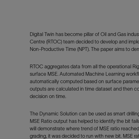
Digital Twin has become pillar of Oil and Gas indust
Centre (RTOC) team decided to develop and implem
Non-Productive Time (NPT). The paper aims to demo
RTOC aggregates data from all the operational Rig
surface MSE. Automated Machine Learning workf
automatically computed based on surface parameter
outputs are calculated in time dataset and then con
decision on time.
The Dynamic Solution can be used as smart drilling
MSE Ratio output has helped to identify the bit fai
will demonstrate where trend of MSE ratio reached b
grading, it was decided to run with new bit. MSE r