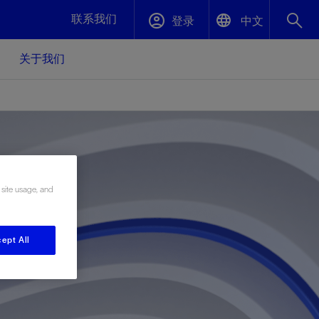
联系我们
登录
中文
关于我们
English
封堵与弃井
中文(中国)
、更快变
高效封堵弃井，确保井筒完整性
斯伦贝谢绩效保障
 site usage, and
油气田开
重新定义可实现的系统级优化目标
久、可持
数据中心基础设施解决方案
关注自然
重大活动
更多元、
源的未来
—为了气
模块化数据中心基础设施，预先在外地预制
我们确定了对我们的运营至关重要的三个关
近距离了解我们的各项活动
ept All
极的社会
并运送到现场即可安装——部署时间最多可
键领域：生物多样性、水资源和循环性
压缩40%
斯伦贝谢利用地热能源
挖掘地球的热能作为可信赖、可持续的资源