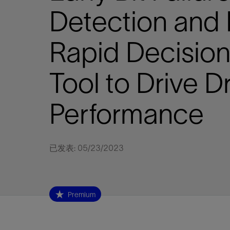
视图
探索更
探索更
探索更
Detection and 
石油和天然气行业持续创新
规模数字化
工业脱碳
扩展新能源体系
管理方式
气候行动
以人为本
关注自然
报告中心
新闻报道
洞察见解
新闻报道
案例分享
斯伦贝谢能源术语
斯伦贝谢概述
我们的业务
公司治理
健康、安全和环境
洞察见解
斯伦贝
储层表
建井
完井
生产
修井
即插即
一体化
油藏描
计划
钻井
生产
数据解
人工智
可持续
咨询服
Data Ce
甲烷排
减少明
碳捕获
地热
氢
锂
碳捕获
创造国
技术实
业务遍
领导团
斯伦贝
危品管
Infrastr
Rapid Decisio
通过整个
储层表征
油藏描述
甲烷排放管理
地热
首席执行官与首席战略和可持续发
净零排放计划
创造国内价值
保护生物多样性
新闻报道
工业脱碳
IMAGE
以人为本
工业脱碳
道德与合规
培养底蕴深厚的斯伦贝谢安全文化
工业脱碳
地震
钻机与
完井
服务于
智能干
井筒完
一体化
数据分
油气田
钻井设
智能生
云端数
定制人
数字化
云端服
管理解
消减常
碳捕获
地热勘
清洁制
锂盐湖
碳捕获
教育推
且经济高
展官致辞
建井
计划
减少明火燃烧
储能
脱碳作业
尊重人权
保护自然资源
高管演讲
油气创新
技术实力
规模数字化
董事会
我们的安全管理方法
油气创新
地面与
井口与
流体、
处理与
自动修
油管冲
一体化
经济计
勘探计
钻井施
生产运
本地数
人工智
低碳能
技术咨
消除非
碳运输
地热可
氢工艺
锂卤水
碳运输
净零排放
Tool to Drive Dr
可持续发展治理
完井
钻井
碳捕获、利用与封存（CCUS）
氢
多元、平等、包容
实现循环性
专题与更新
新能源
业务遍布全球
扩展新能源体系
指导方针
人身安全及事故预防
新能源
储层测
钻井服
人工举
生产系
连续油
桥塞坐
地球化
经济计
资产表
物联网
油气田
提升火
碳封存
地热田
可持续
碳封存
利益相关者参与
生产
生产
锂
数字化
领导团队
石油和天然气行业持续创新
联系董事会
员工健康与福祉
数字化
岩石与
钻井液
油藏增
监测与
钢丝井
井筒重
地质学
工艺优
地震处
地热增
盐水技
一体化
Performance
供应链可持续发展
修井
数据解决方案
碳捕获、利用与封存（CCUS）
可持续发展
构建和谐地球家园
审计委员会
危品管理
可持续发展
油藏描
固井
压裂液
生产用
电缆井
封隔屏
地质力
维护计
井筒测
地热资
整合地下
健康，安全和环境（HSE）
少延误并
即插即弃
人工智能
数据中心基础设施解决方案
斯伦贝谢工友会
薪酬委员会
数据与
测量
地面与
油气田
海底修
无钻机
地球物
生产保
数据隐私与网络安全
一体化项目
可持续发展与碳管理
提名和治理委员会
井筒测
数字化
中游服
抢修服
油气系
生产运
已发表: 05/23/2023
培训
边缘计算与物联网
能源、技术和创新委员会
经济软
快速生
井筒完
岩石物
咨询服务
财务委员会
电缆修
油藏工
Data Center Modular
地表井
储层描
Premium
Infrastructure
数字井
培训