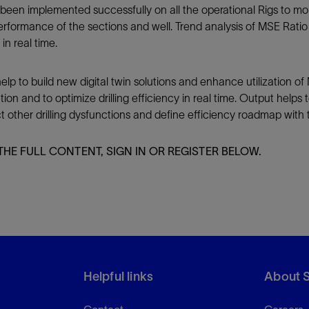
s been implemented successfully on all the operational Rigs to mo
erformance of the sections and well. Trend analysis of MSE Ratio
in real time.
elp to build new digital twin solutions and enhance utilization 
rmation and to optimize drilling efficiency in real time. Output h
 other drilling dysfunctions and define efficiency roadmap with t
THE FULL CONTENT, SIGN IN OR REGISTER BELOW.
Helpful links
About 