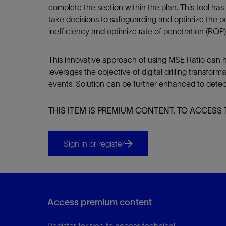
complete the section within the plan. This tool ha
take decisions to safeguarding and optimize the p
inefficiency and optimize rate of penetration (ROP) 
This innovative approach of using MSE Ratio can h
leverages the objective of digital drilling transfo
events. Solution can be further enhanced to detect
THIS ITEM IS PREMIUM CONTENT. TO ACCESS 
Sign in or register
Access premium content