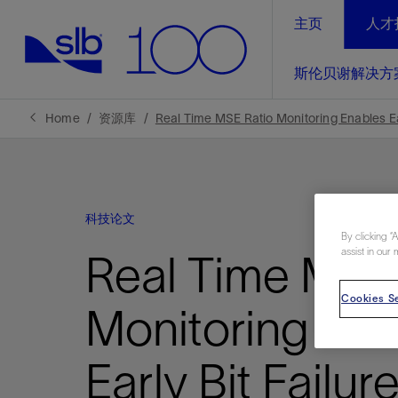
主页
人才
LinkedIn
斯伦贝谢解决方
精选内容
精选内容
精选内容
精选内容
斯伦贝谢解决方案
产品与服务
可持续发展
新闻报道与洞察见解
关于我们
生产优
Home
资源库
Real Time MSE Ratio Monitoring Enables Ear
全方位释
地球问题，全球解决方案，分地部署
石油和天然气行业持续创新
管理方式
新闻报道
斯伦贝谢概述
规模数字化
气候行动
洞察见解
我们的业务
科技论文
数字化
工业脱碳
以人为本
新闻报道
公司治理
By clicking “
推动运营
assist in our 
Real Time MSE
案例分享
扩展新能源体系
关注自然
健康、安全和环境
电动完
气候行
新闻中
斯伦贝
经实际验
我们的净
探索斯伦
斯伦贝谢能源术语
Cookies Se
报告中心
洞察见解
Monitoring Ena
强成效。
进行脱碳
实现战略
斯伦贝
Early Bit Failur
通过先进
锁业务的