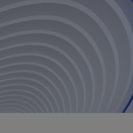
视图
探索更多
探索更多
斯伦贝谢减少碳足迹
营中的甲
通过实用的、经过量化验证的解决方案来减
务
少碳排放和对环境的影响
与验
与验
液