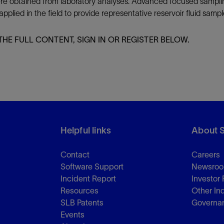
ere obtained from laboratory analyses. Advanced focused sampli
pplied in the field to provide representative reservoir fluid sampl
THE FULL CONTENT, SIGN IN OR REGISTER BELOW.
Helpful links
About 
Contact
Careers
Software Support
Newsro
Incident Report
Investor 
Resources
Other In
SLB Patents
Governa
Events