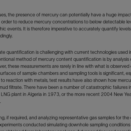
防砂
issues, the presence of mercury can potentially have a huge impa
射孔
order to reduce mercury concentrations to below detectable leve
油藏隔离阀
c events. It is therefore imperative to accurately quantify levels
ingly.
完井附件
e quantification is challenging with current technologies used i
tional method of mercury content quantification is by analysis 
wever, these measurements are rarely in line with what is observed
surfaces of sample chambers and sampling tools is significant, e
n to reaction with metals, test results have also shown how mercu
mud filtrate. There have been a number of catastrophic failures in
da LNG plant in Algeria in 1973, or the more recent 2004 New Ye
.
ng, if required, and analyzing representative gas samples for the
 experiments conducted simulating downhole sampling conditions