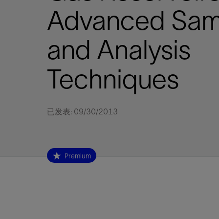
视图
探索更
探索更
探索更
Advanced Sam
石油和天然气行业持续创新
规模数字化
工业脱碳
扩展新能源体系
管理方式
气候行动
以人为本
关注自然
报告中心
新闻报道
洞察见解
新闻报道
案例分享
斯伦贝谢能源术语
斯伦贝谢概述
我们的业务
公司治理
健康、安全和环境
洞察见解
斯伦贝
储层表
建井
完井
生产
修井
即插即
一体化
油藏描
计划
钻井
生产
数据解
人工智
可持续
咨询服
Data Ce
甲烷排
减少明
碳捕获
地热
氢
锂
碳捕获
创造国
技术实
业务遍
领导团
斯伦贝
危品管
Infrastr
and Analysis
通过整个
储层表征
油藏描述
甲烷排放管理
地热
首席执行官与首席战略和可持续发
净零排放计划
创造国内价值
保护生物多样性
新闻报道
工业脱碳
IMAGE
以人为本
工业脱碳
道德与合规
培养底蕴深厚的斯伦贝谢安全文化
工业脱碳
地震
钻机与
完井
服务于
智能干
井筒完
一体化
数据分
油气田
钻井设
智能生
云端数
定制人
数字化
云端服
管理解
消减常
碳捕获
地热勘
清洁制
锂盐湖
碳捕获
教育推
且经济高
展官致辞
建井
计划
减少明火燃烧
储能
脱碳作业
尊重人权
保护自然资源
高管演讲
油气创新
技术实力
规模数字化
董事会
我们的安全管理方法
油气创新
地面与
井口与
流体、
处理与
自动修
油管冲
一体化
经济计
勘探计
钻井施
生产运
本地数
人工智
低碳能
技术咨
消除非
碳运输
地热可
氢工艺
锂卤水
碳运输
净零排放
Techniques
可持续发展治理
完井
钻井
碳捕获、利用与封存（CCUS）
氢
多元、平等、包容
实现循环性
专题与更新
新能源
业务遍布全球
扩展新能源体系
指导方针
人身安全及事故预防
新能源
储层测
钻井服
人工举
生产系
连续油
桥塞坐
地球化
经济计
资产表
物联网
油气田
提升火
碳封存
地热田
可持续
碳封存
利益相关者参与
生产
生产
锂
数字化
领导团队
石油和天然气行业持续创新
联系董事会
员工健康与福祉
数字化
岩石与
钻井液
油藏增
监测与
钢丝井
井筒重
地质学
工艺优
地震处
地热增
盐水技
一体化
供应链可持续发展
修井
数据解决方案
碳捕获、利用与封存（CCUS）
可持续发展
构建和谐地球家园
审计委员会
危品管理
可持续发展
油藏描
固井
压裂液
生产用
电缆井
封隔屏
地质力
维护计
井筒测
地热资
整合地下
已发表: 09/30/2013
健康，安全和环境（HSE）
少延误并
即插即弃
人工智能
数据中心基础设施解决方案
斯伦贝谢工友会
薪酬委员会
数据与
测量
地面与
油气田
海底修
无钻机
地球物
生产保
数据隐私与网络安全
一体化项目
可持续发展与碳管理
提名和治理委员会
井筒测
数字化
中游服
抢修服
油气系
生产运
培训
边缘计算与物联网
能源、技术和创新委员会
经济软
快速生
井筒完
岩石物
Premium
咨询服务
财务委员会
电缆修
油藏工
Data Center Modular
地表井
储层描
Infrastructure
数字井
培训