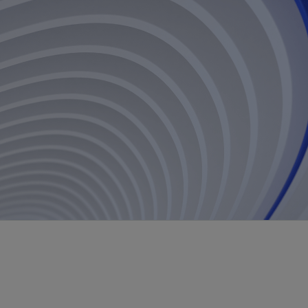
视图
探索更多
探索更多
斯伦贝谢减少碳足迹
营中的甲
通过实用的、经过量化验证的解决方案来减
务
少碳排放和对环境的影响
与验
与验
液