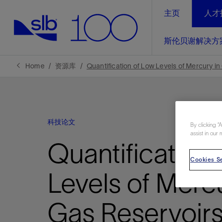
主页
人才
LinkedIn
斯伦贝谢解决方
精选内容
精选内容
精选内容
精选内容
斯伦贝谢解决方案
产品与服务
可持续发展
新闻报道与洞察见解
关于我们
生产优
Home
资源库
Quantification of Low Levels of Mercury 
全方位释
地球问题，全球解决方案，分地部署
石油和天然气行业持续创新
管理方式
新闻报道
斯伦贝谢概述
规模数字化
气候行动
洞察见解
我们的业务
科技论文
数字化
By clicking “
工业脱碳
以人为本
新闻报道
公司治理
assist in our 
推动运营
Quantification
案例分享
扩展新能源体系
关注自然
健康、安全和环境
电动完
气候行
新闻中
斯伦贝
Cookies Se
经实际验
我们的净
探索斯伦
斯伦贝谢能源术语
报告中心
洞察见解
Levels of Mercu
强成效。
进行脱碳
实现战略
斯伦贝
Gas Reservoirs
通过先进
锁业务的