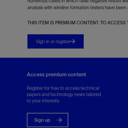
numerous cases in which false negative results w
analysis with wireline formation testers have been a
THIS ITEM IS PREMIUM CONTENT. TO ACCESS 
Sign in or register
Access premium content
Register for free to access technical
papers and technology news tailored
to your interests.
Sign up