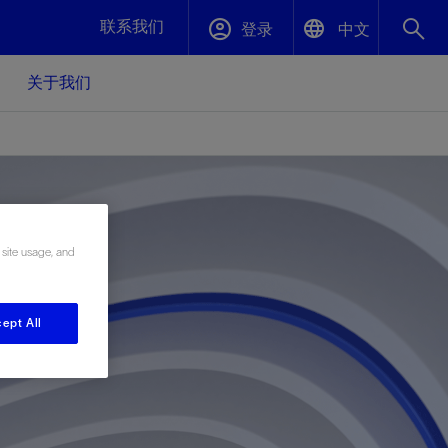
联系我们
登录
中文
关于我们
English
封堵与弃井
中文(中国)
、更快变
高效封堵弃井，确保井筒完整性
斯伦贝谢绩效保障
 site usage, and
油气田开
重新定义可实现的系统级优化目标
久、可持
数据中心基础设施解决方案
关注自然
重大活动
ept All
更多元、
源的未来
—为了气
模块化数据中心基础设施，预先在外地预制
我们确定了对我们的运营至关重要的三个关
近距离了解我们的各项活动
极的社会
并运送到现场即可安装——部署时间最多可
键领域：生物多样性、水资源和循环性
压缩40%
斯伦贝谢利用地热能源
挖掘地球的热能作为可信赖、可持续的资源