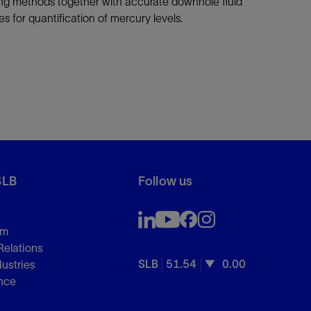
ng methods together with accurate downhole fluid
es for quantification of mercury levels.
SLB
Follow us
om
Relations
SLB
51.54
0.00
dustries
nce