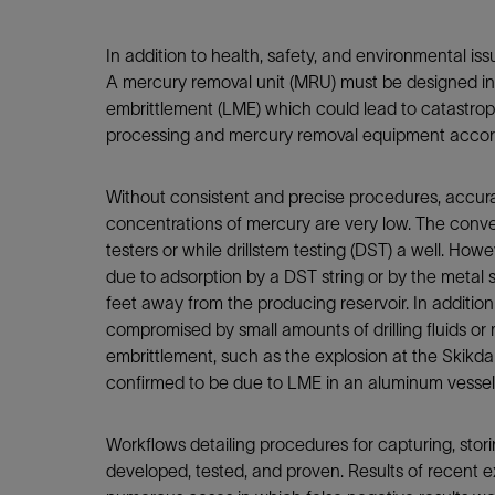
In addition to health, safety, and environmental 
A mercury removal unit (MRU) must be designed in 
embrittlement (LME) which could lead to catastrophi
processing and mercury removal equipment accord
Without consistent and precise procedures, accurat
concentrations of mercury are very low. The conven
testers or while drillstem testing (DST) a well. Ho
due to adsorption by a DST string or by the metal 
feet away from the producing reservoir. In additio
compromised by small amounts of drilling fluids or 
embrittlement, such as the explosion at the Skik
confirmed to be due to LME in an aluminum vessel
Workflows detailing procedures for capturing, stori
developed, tested, and proven. Results of recent