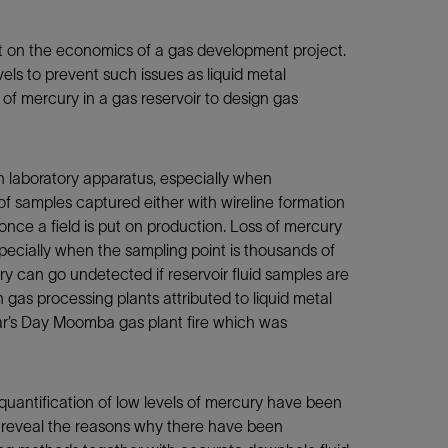
ct on the economics of a gas development project.
ls to prevent such issues as liquid metal
 of mercury in a gas reservoir to design gas
n laboratory apparatus, especially when
of samples captured either with wireline formation
 once a field is put on production. Loss of mercury
specially when the sampling point is thousands of
ry can go undetected if reservoir fluid samples are
 gas processing plants attributed to liquid metal
ar’s Day Moomba gas plant fire which was
 quantification of low levels of mercury have been
 reveal the reasons why there have been