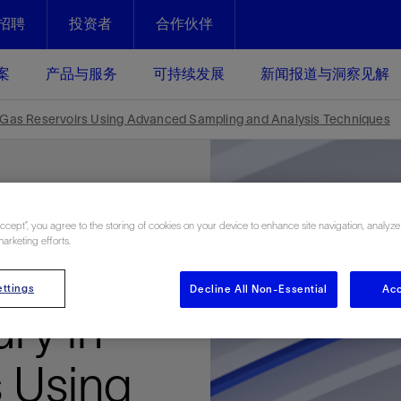
招聘
投资者
合作伙伴
Facebook
Email
案
产品与服务
可持续发展
新闻报道与洞察见解
化
恢复强化
in Gas Reservoirs Using Advanced Sampling and Analysis Techniques
放资产整个生命周期的生产潜能
最大化您的投资回报 - 恢复更多
现、生产时间更长
运营
斯伦贝谢提速油气田开发
Accept”, you agree to the storing of cookies on your device to enhance site navigation, analyze
marketing efforts.
绩效实现下一阶段跨越式发展
获取更成熟的油气田储备，缩短新
 of Low
发时间，并使油气田生产具有更长
井技术
动
心
谢概述
Tela代理式AI助手
以人为本
洞察见解
构建和谐地球家园
ttings
Decline All Non-Essential
Acc
续的绩效表现
证的电动完井技术。更多选择，更
零路线图、帮助客户在作业运营中
贝谢的最新动态、故事和观点
由SLB研发的工程数智化AI软件
我们以人为本——尊重人权，建设
与世界各地的思想领袖一起步入能
致力于和谐地球家园的繁荣发展—
ry in
核心可靠，信心之选
以及新能源和转型机遇指导着我们
更包容的工作场所，并努力实现积
候、人类与自然
目标
经济效益
谢企业数据性能
数据中心解决方案
 Using
的数据收集、管理和智能解释来解
更快部署，更自信扩展
高水准绩效