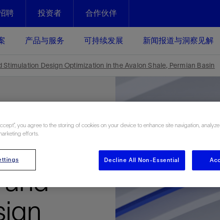
招聘
投资者
合作伙伴
Facebook
Email
案
产品与服务
可持续发展
新闻报道与洞察见解
化
恢复强化
 Stimulation Design Optimization in the Avalon Shale, Permian Basin
放资产整个生命周期的生产潜能
最大化您的投资回报 - 恢复更多
现、生产时间更长
运营
斯伦贝谢提速油气田开发
Accept”, you agree to the storing of cookies on your device to enhance site navigation, analyze
marketing efforts.
绩效实现下一阶段跨越式发展
获取更成熟的油气田储备，缩短新
Workflow
发时间，并使油气田生产具有更长
井技术
动
心
谢概述
Tela代理式AI助手
以人为本
洞察见解
构建和谐地球家园
续的绩效表现
ttings
Decline All Non-Essential
Acc
证的电动完井技术。更多选择，更
零路线图、帮助客户在作业运营中
贝谢的最新动态、故事和观点
由SLB研发的工程数智化AI软件
我们以人为本——尊重人权，建设
与世界各地的思想领袖一起步入能
致力于和谐地球家园的繁荣发展—
 and
核心可靠，信心之选
以及新能源和转型机遇指导着我们
更包容的工作场所，并努力实现积
候、人类与自然
目标
经济效益
谢企业数据性能
数据中心解决方案
sign
的数据收集、管理和智能解释来解
更快部署，更自信扩展
高水准绩效