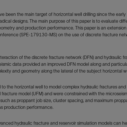
防砂
e been the main target of horizontal well drilling since the earl
射孔
adical designs. The main purpose of this paper is to evaluate di
油藏隔离阀
eometry and production performance. This paper is an extension o
nference (SPE-179130-MS) on the use of discrete fracture netw
完井附件
teraction of the discrete fracture network (DFN) and hydraulic fr
seismic data provided an improved DFN model along and particul
exity and geometry along the lateral of the subject horizontal we
ed to the horizontal well to model complex hydraulic fractures
l fracture model (UFM) and were constrained with the microseism
s such as proppant job size, cluster spacing, and maximum proppa
as production performance.
dvanced hydraulic fracture and reservoir simulation models can h