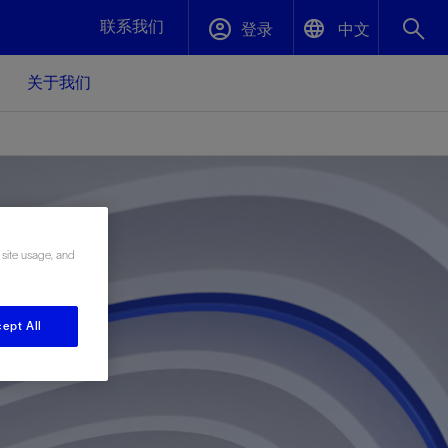
联系我们
登录
中文
关于我们
English
封堵与弃井
中文(中国)
、更快变
高效封堵弃井，确保井筒完整性
斯伦贝谢绩效保障
 site usage, and
油气田开
重新定义可实现的系统级优化目标
久、可持
数据中心基础设施解决方案
关注自然
重大活动
ept All
更多元、
源的未来
—为了气
模块化数据中心基础设施，预先在外地预制
我们确定了对我们的运营至关重要的三个关
近距离了解我们的各项活动
极的社会
并运送到现场即可安装——部署时间最多可
键领域：生物多样性、水资源和循环性
压缩40%
斯伦贝谢利用地热能源
挖掘地球的热能作为可信赖、可持续的资源