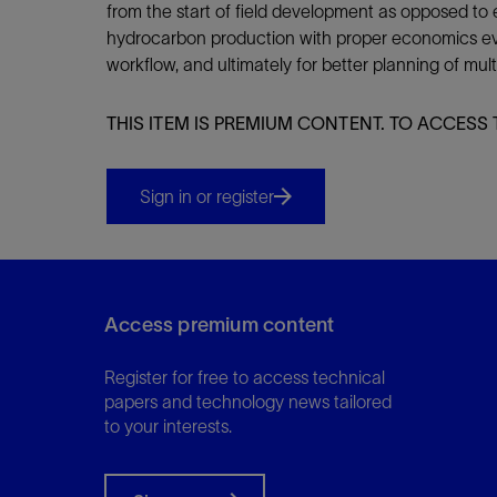
from the start of field development as opposed to 
hydrocarbon production with proper economics evalu
workflow, and ultimately for better planning of mult
THIS ITEM IS PREMIUM CONTENT. TO ACCESS 
Sign in or register
Access premium content
Register for free to access technical
papers and technology news tailored
to your interests.