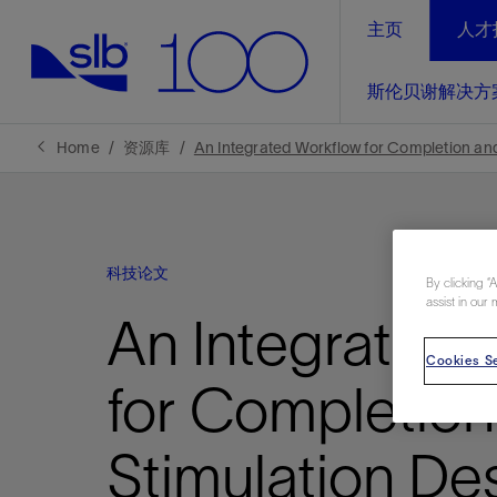
主页
人才
LinkedIn
斯伦贝谢解决方
精选内容
精选内容
精选内容
精选内容
斯伦贝谢解决方案
产品与服务
可持续发展
新闻报道与洞察见解
关于我们
生产优
Home
资源库
An Integrated Workflow for Completion and
全方位释
地球问题，全球解决方案，分地部署
石油和天然气行业持续创新
管理方式
新闻报道
斯伦贝谢概述
规模数字化
气候行动
洞察见解
我们的业务
科技论文
数字化
By clicking “
工业脱碳
以人为本
新闻报道
公司治理
assist in our 
推动运营
An Integrated 
案例分享
扩展新能源体系
关注自然
健康、安全和环境
电动完
气候行
新闻中
斯伦贝
Cookies Se
经实际验
我们的净
探索斯伦
斯伦贝谢能源术语
报告中心
洞察见解
for Completion
强成效。
进行脱碳
实现战略
斯伦贝
Stimulation De
通过先进
锁业务的