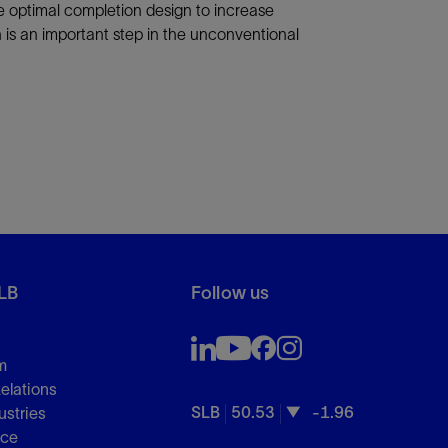
he optimal completion design to increase
 is an important step in the unconventional
LB
Follow us
m
Relations
SLB
50.53
-1.96
ustries
nce