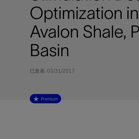
视图
探索更
探索更
探索更
Optimization in
石油和天然气行业持续创新
规模数字化
工业脱碳
扩展新能源体系
管理方式
气候行动
以人为本
关注自然
报告中心
新闻报道
洞察见解
新闻报道
案例分享
斯伦贝谢能源术语
斯伦贝谢概述
我们的业务
公司治理
健康、安全和环境
洞察见解
斯伦贝
储层表
建井
完井
生产
修井
即插即
一体化
油藏描
计划
钻井
生产
数据解
人工智
可持续
咨询服
Data Ce
甲烷排
减少明
碳捕获
地热
氢
锂
碳捕获
创造国
技术实
业务遍
领导团
斯伦贝
危品管
Infrastr
Avalon Shale, 
通过整个
储层表征
油藏描述
甲烷排放管理
地热
首席执行官与首席战略和可持续发
净零排放计划
创造国内价值
保护生物多样性
新闻报道
工业脱碳
IMAGE
以人为本
工业脱碳
道德与合规
培养底蕴深厚的斯伦贝谢安全文化
工业脱碳
地震
钻机与
完井
服务于
智能干
井筒完
一体化
数据分
油气田
钻井设
智能生
云端数
定制人
数字化
云端服
管理解
消减常
碳捕获
地热勘
清洁制
锂盐湖
碳捕获
教育推
且经济高
展官致辞
建井
计划
减少明火燃烧
储能
脱碳作业
尊重人权
保护自然资源
高管演讲
油气创新
技术实力
规模数字化
董事会
我们的安全管理方法
油气创新
地面与
井口与
流体、
处理与
自动修
油管冲
一体化
经济计
勘探计
钻井施
生产运
本地数
人工智
低碳能
技术咨
消除非
碳运输
地热可
氢工艺
锂卤水
碳运输
净零排放
Basin
可持续发展治理
完井
钻井
碳捕获、利用与封存（CCUS）
氢
多元、平等、包容
实现循环性
专题与更新
新能源
业务遍布全球
扩展新能源体系
指导方针
人身安全及事故预防
新能源
储层测
钻井服
人工举
生产系
连续油
桥塞坐
地球化
经济计
资产表
物联网
油气田
提升火
碳封存
地热田
可持续
碳封存
利益相关者参与
生产
生产
锂
数字化
领导团队
石油和天然气行业持续创新
联系董事会
员工健康与福祉
数字化
岩石与
钻井液
油藏增
监测与
钢丝井
井筒重
地质学
工艺优
地震处
地热增
盐水技
一体化
供应链可持续发展
修井
数据解决方案
碳捕获、利用与封存（CCUS）
可持续发展
构建和谐地球家园
审计委员会
危品管理
可持续发展
油藏描
固井
压裂液
生产用
电缆井
封隔屏
地质力
维护计
井筒测
地热资
整合地下
已发表: 03/31/2017
健康，安全和环境（HSE）
少延误并
即插即弃
人工智能
数据中心基础设施解决方案
斯伦贝谢工友会
薪酬委员会
数据与
测量
地面与
油气田
海底修
无钻机
地球物
生产保
数据隐私与网络安全
一体化项目
可持续发展与碳管理
提名和治理委员会
井筒测
数字化
中游服
抢修服
油气系
生产运
培训
边缘计算与物联网
能源、技术和创新委员会
经济软
快速生
井筒完
岩石物
Premium
咨询服务
财务委员会
电缆修
油藏工
Data Center Modular
地表井
储层描
Infrastructure
数字井
培训