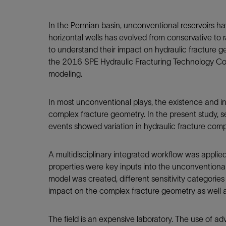
In the Permian basin, unconventional reservoirs hav
horizontal wells has evolved from conservative to r
to understand their impact on hydraulic fracture g
the 2016 SPE Hydraulic Fracturing Technology Co
modeling.
In most unconventional plays, the existence and in
complex fracture geometry. In the present study, 
events showed variation in hydraulic fracture compl
A multidisciplinary integrated workflow was appli
properties were key inputs into the unconventiona
model was created, different sensitivity categorie
impact on the complex fracture geometry as well 
The field is an expensive laboratory. The use of a