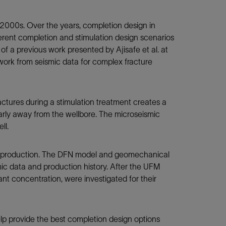
y 2000s. Over the years, completion design in
fferent completion and stimulation design scenarios
f a previous work presented by Ajisafe et al. at
ork from seismic data for complex fracture
actures during a stimulation treatment creates a
arly away from the wellbore. The microseismic
ll.
 and production. The DFN model and geomechanical
ic data and production history. After the UFM
nt concentration, were investigated for their
elp provide the best completion design options