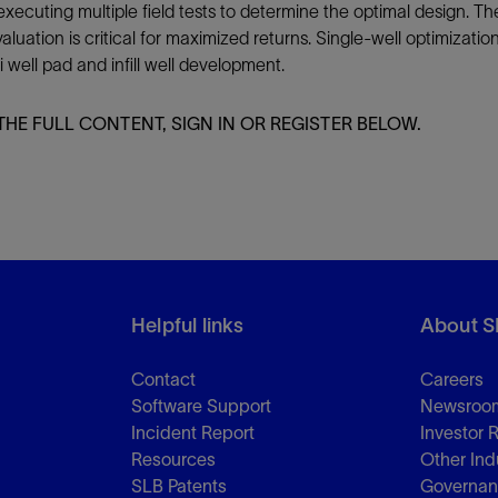
executing multiple field tests to determine the optimal design. T
ation is critical for maximized returns. Single-well optimization
i well pad and infill well development.
THE FULL CONTENT, SIGN IN OR REGISTER BELOW.
Helpful links
About S
Contact
Careers
Software Support
Newsroo
Incident Report
Investor 
Resources
Other Ind
SLB Patents
Governa