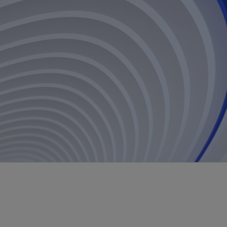
视图
探索更多
探索更多
斯伦贝谢减少碳足迹
营中的甲
通过实用的、经过量化验证的解决方案来减
务
少碳排放和对环境的影响
与验
与验
液