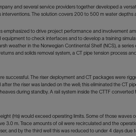
pany and several service providers together developed a versatile
防砂
s interventions. The solution covers 200 to 500 m water depths a
射孔
油藏隔离阀
 emphasized to drive project performance and involvement amon
完井附件
l equipment to check interfaces and to develop a training simula
rsh weather in the Norwegian Continental Shelf (NCS), a series o
l returns and solids removal system, a CT pipe tension process a
re successful. The riser deployment and CT packages were rigge
fter the riser was landed on the well; this eliminated the CT pip
heaves during standby. A rail system inside the CTTF converted f
eight (Hs) would exceed operating limits. Some of those waves 
 3.0 m. Trace amounts of oil were recirculated and the operatio
r riser, and by the third well this was reduced to under 4 days du