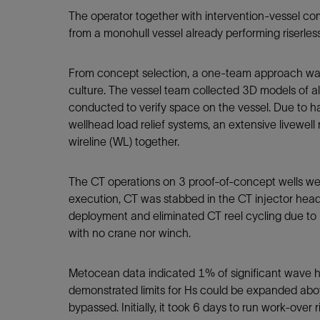
The operator together with intervention-vessel com
from a monohull vessel already performing riserles
From concept selection, a one-team approach was
culture. The vessel team collected 3D models of al
conducted to verify space on the vessel. Due to ha
wellhead load relief systems, an extensive livewel
wireline (WL) together.
The CT operations on 3 proof-of-concept wells we
execution, CT was stabbed in the CT injector head a
deployment and eliminated CT reel cycling due to 
with no crane nor winch.
Metocean data indicated 1% of significant wave h
demonstrated limits for Hs could be expanded above
bypassed. Initially, it took 6 days to run work-ove