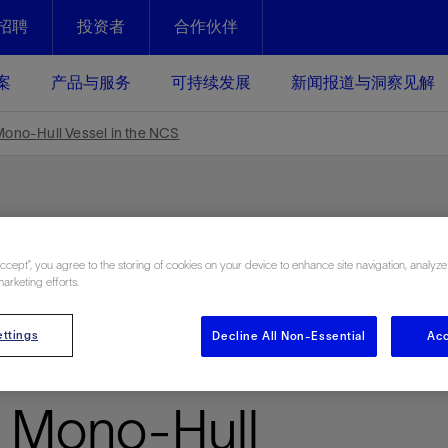
招聘
投资者
合作伙伴
Facebook
Email
案
产品与服务
可持续发展
新闻报道与洞察见解
化
恢复强化
 Mono-Hull Vessel in the NCS
放资产整个生命周期的生产潜能
最大化您的投资回报 - 恢复更多
现、生产时间更长
运营
斯伦贝谢提速油气田开发
Accept”, you agree to the storing of cookies on your device to enhance site navigation, analyze
绩效实现下一阶段跨越式发展
获取更成熟的油气田储备，缩短新
marketing efforts.
ersatile Coiled
发时间，并使油气田生产具有更长
井技术
动
心
谢概述
Tela代理式AI助手
以人为本
洞察见解
构建和谐地球家园
续的绩效表现
证的电动完井技术。更多选择，更
零路线图、帮助客户在作业运营中
贝谢的最新动态、故事和观点
由SLB研发的工程数智化AI软件
我们以人为本——尊重人权，建设
与世界各地的思想领袖一起步入能
致力于和谐地球家园的繁荣发展—
ttings
Decline All Non-Essential
Acc
l Intervention
核心可靠，信心之选
以及新能源和转型机遇指导着我们
更包容的工作场所，并努力实现积
候、人类与自然
目标
经济效益
谢企业数据性能
数据中心解决方案
a Mono-Hull
的数据收集、管理和智能解释来解
更快部署，更自信扩展
高水准绩效