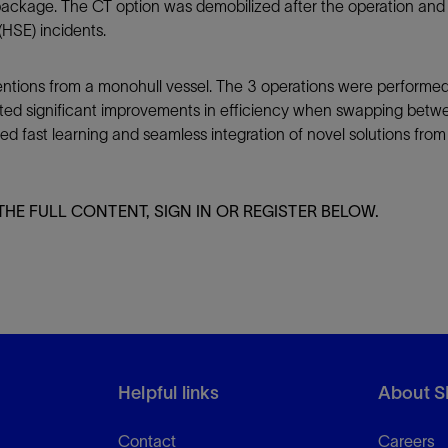
package. The CT option was demobilized after the operation and t
(HSE) incidents.
rventions from a monohull vessel. The 3 operations were performe
d significant improvements in efficiency when swapping betwe
ast learning and seamless integration of novel solutions from co
THE FULL CONTENT, SIGN IN OR REGISTER BELOW.
Helpful links
About S
Contact
Careers