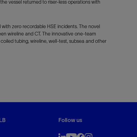
he vessel returned to riser-less operations with
d with zero recordable HSE incidents. The novel
en wireline and CT. The innovative one-team
iled tubing, wireline, well-test, subsea and other
LB
Follow us