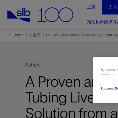
主页
人才
LinkedIn
斯伦贝谢解决方
精选内容
精选内容
精选内容
精选内容
斯伦贝谢解决方案
产品与服务
可持续发展
新闻报道与洞察见解
关于我们
生产优
Home
资源库
CT Live-Well Intervention Solution from a
全方位释
地球问题，全球解决方案，分地部署
石油和天然气行业持续创新
管理方式
新闻报道
斯伦贝谢概述
规模数字化
气候行动
洞察见解
我们的业务
科技论文
数字化
工业脱碳
以人为本
新闻报道
公司治理
By clicking “
推动运营
assist in our 
A Proven and V
案例分享
扩展新能源体系
关注自然
健康、安全和环境
电动完
气候行
新闻中
斯伦贝
经实际验
我们的净
探索斯伦
斯伦贝谢能源术语
Cookies Se
报告中心
洞察见解
Tubing Live-Wel
强成效。
进行脱碳
实现战略
斯伦贝
Solution from 
通过先进
锁业务的