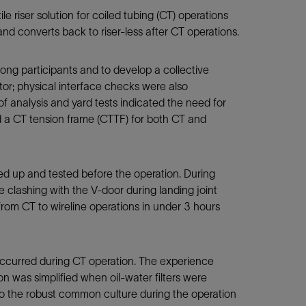
 riser solution for coiled tubing (CT) operations
nd converts back to riser-less after CT operations.
g participants and to develop a collective
tor; physical interface checks were also
f analysis and yard tests indicated the need for
nd a CT tension frame (CTTF) for both CT and
d up and tested before the operation. During
e clashing with the V-door during landing joint
rom CT to wireline operations in under 3 hours
occurred during CT operation. The experience
n was simplified when oil-water filters were
e to the robust common culture during the operation