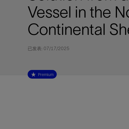
视图
探索更
探索更
探索更
Vessel in the 
石油和天然气行业持续创新
规模数字化
工业脱碳
扩展新能源体系
管理方式
气候行动
以人为本
关注自然
报告中心
新闻报道
洞察见解
新闻报道
案例分享
斯伦贝谢能源术语
斯伦贝谢概述
我们的业务
公司治理
健康、安全和环境
洞察见解
斯伦贝
储层表
建井
完井
生产
修井
即插即
一体化
油藏描
计划
钻井
生产
数据解
人工智
可持续
咨询服
Data Ce
甲烷排
减少明
碳捕获
地热
氢
锂
碳捕获
创造国
技术实
业务遍
领导团
斯伦贝
危品管
Infrastr
Continental Sh
通过整个
储层表征
油藏描述
甲烷排放管理
地热
首席执行官与首席战略和可持续发
净零排放计划
创造国内价值
保护生物多样性
新闻报道
工业脱碳
IMAGE
以人为本
工业脱碳
道德与合规
培养底蕴深厚的斯伦贝谢安全文化
工业脱碳
地震
钻机与
完井
服务于
智能干
井筒完
一体化
数据分
油气田
钻井设
智能生
云端数
定制人
数字化
云端服
管理解
消减常
碳捕获
地热勘
清洁制
锂盐湖
碳捕获
教育推
且经济高
展官致辞
建井
计划
减少明火燃烧
储能
脱碳作业
尊重人权
保护自然资源
高管演讲
油气创新
技术实力
规模数字化
董事会
我们的安全管理方法
油气创新
地面与
井口与
流体、
处理与
自动修
油管冲
一体化
经济计
勘探计
钻井施
生产运
本地数
人工智
低碳能
技术咨
消除非
碳运输
地热可
氢工艺
锂卤水
碳运输
净零排放
可持续发展治理
完井
钻井
碳捕获、利用与封存（CCUS）
氢
多元、平等、包容
实现循环性
专题与更新
新能源
业务遍布全球
扩展新能源体系
指导方针
人身安全及事故预防
新能源
储层测
钻井服
人工举
生产系
连续油
桥塞坐
地球化
经济计
资产表
物联网
油气田
提升火
碳封存
地热田
可持续
碳封存
已发表: 07/17/2025
利益相关者参与
生产
生产
锂
数字化
领导团队
石油和天然气行业持续创新
联系董事会
员工健康与福祉
数字化
岩石与
钻井液
油藏增
监测与
钢丝井
井筒重
地质学
工艺优
地震处
地热增
盐水技
一体化
供应链可持续发展
修井
数据解决方案
碳捕获、利用与封存（CCUS）
可持续发展
构建和谐地球家园
审计委员会
危品管理
可持续发展
油藏描
固井
压裂液
生产用
电缆井
封隔屏
地质力
维护计
井筒测
地热资
整合地下
健康，安全和环境（HSE）
少延误并
即插即弃
人工智能
数据中心基础设施解决方案
斯伦贝谢工友会
薪酬委员会
数据与
测量
地面与
油气田
海底修
无钻机
地球物
生产保
Premium
数据隐私与网络安全
一体化项目
可持续发展与碳管理
提名和治理委员会
井筒测
数字化
中游服
抢修服
油气系
生产运
培训
边缘计算与物联网
能源、技术和创新委员会
经济软
快速生
井筒完
岩石物
咨询服务
财务委员会
电缆修
油藏工
Data Center Modular
地表井
储层描
Infrastructure
数字井
培训