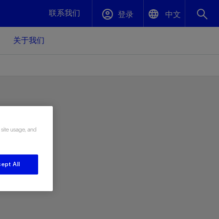
联系我们
登录
中文
关于我们
English
封堵与弃井
中文(中国)
、更快变
高效封堵弃井，确保井筒完整性
斯伦贝谢绩效保障
 site usage, and
油气田开
重新定义可实现的系统级优化目标
久、可持
数据中心基础设施解决方案
关注自然
重大活动
更多元、
源的未来
—为了气
模块化数据中心基础设施，预先在外地预制
我们确定了对我们的运营至关重要的三个关
近距离了解我们的各项活动
ept All
极的社会
并运送到现场即可安装——部署时间最多可
键领域：生物多样性、水资源和循环性
压缩40%
斯伦贝谢利用地热能源
挖掘地球的热能作为可信赖、可持续的资源