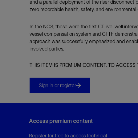
and a parallel deployment of the riser disconnect 
zero recordable health, safety, and environmental 
In the NCS, these were the first CT live-well inte
vessel compensation system and CTTF demonstrate
approach was successfully emphasized and enabled f
involved parties.
THIS ITEM IS PREMIUM CONTENT. TO ACCESS 
Sign in or register
Access premium content
Register for free to access technical