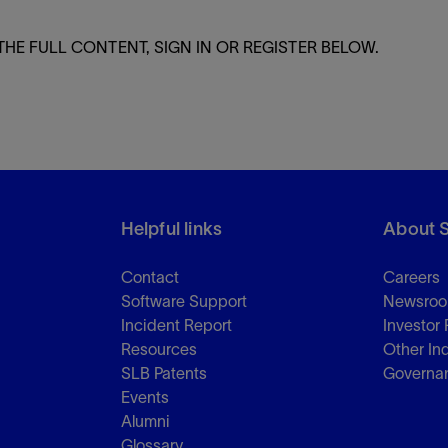
THE FULL CONTENT, SIGN IN OR REGISTER BELOW.
Helpful links
About 
Contact
Careers
Software Support
Newsro
Incident Report
Investor 
Resources
Other In
SLB Patents
Governa
Events
Alumni
Glossary