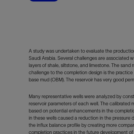
A study was undertaken to evaluate the production p
Saudi Arabia. Several challenges are associated wi
layers of shale, siltstone, and limestone. The sand
challenge to the completion design is the practice 
base mud (OBM). The reservoir has very good permea
Many representative wells were analyzed by constr
reservoir parameters of each well. The calibrated
based on potential enhancements in the completion
in these wells caused a reduction in the pressure d
the influx balance profile by creating more compar
completion practices in the future development of t