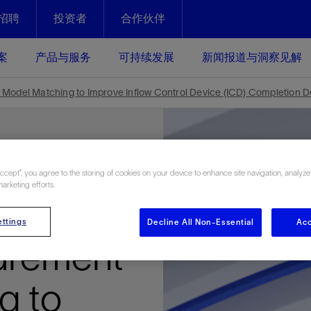
招聘
投资者
合作伙伴
Facebook
Email
案
产品与服务
可持续发展
新闻报道与洞察见解
化
恢复强化
Model Matching to Improve Inflow Control Device (ICD) Completion De
放资产整个生命周期的生产潜能
最大化您的投资回报 - 恢复更多
现、生产时间更长
运营
斯伦贝谢提速油气田开发
Accept”, you agree to the storing of cookies on your device to enhance site navigation, analyze
marketing efforts.
绩效实现下一阶段跨越式发展
获取更成熟的油气田储备，缩短新
ction
发时间，并使油气田生产具有更长
井技术
动
心
谢概述
Tela代理式AI助手
以人为本
洞察见解
构建和谐地球家园
ttings
Decline All Non-Essential
Acc
续的绩效表现
证的电动完井技术。更多选择，更
零路线图、帮助客户在作业运营中
贝谢的最新动态、故事和观点
由SLB研发的工程数智化AI软件
我们以人为本——尊重人权，建设
与世界各地的思想领袖一起步入能
致力于和谐地球家园的繁荣发展—
urement
核心可靠，信心之选
以及新能源和转型机遇指导着我们
更包容的工作场所，并努力实现积
候、人类与自然
目标
经济效益
谢企业数据性能
数据中心解决方案
g to
的数据收集、管理和智能解释来解
更快部署，更自信扩展
高水准绩效