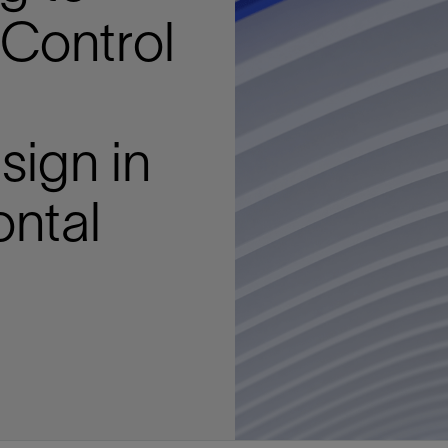
多
多
多
视图
探索更多
探索更多
探索更多
 Control
谢碳捕获与封存
征
弃
项目
述
决方案
能
发展与碳管理
务
nter Modular
放管理
火燃烧
、利用与封存（CCUS）
、利用与封存（CCUS）
内价值
力
布全球
队
谢工友会
理
斯伦贝谢消除甲烷排放
地震
地面与井下测井
储层测试
岩石与流体分析
油藏描述软件
数据与分析软件
井筒测井解释
经济软件
钻机与钻机设备
井口与采油树系统
钻井服务
钻井液解决方案、系统及产品
固井
测量
数字化钻井软件
完井
流体、固井与工具
人工举升
油藏增产服务
压裂液输送系统
地面与井下测井
服务于产能绩效的数字化
处理与分离
生产系统
监测与监控
生产用化学品与服务
油气田开发与生产软件
中游服务
快速生产响应解决方案
智能干预
自动修井
连续油管作业
钢丝井干预
电缆井干预
海底修井
抢修服务
井筒完整性评估
电缆修井
地表井测试
井筒完整性评估
油管冲孔和切割
桥塞坐封和取出
井筒重入问题
封隔屏障材料
无钻机弃井解决方案
一体化开发
一体化生产
数据分析
经济计划
地球化学
地质学
地质力学
地球物理
油气系统
岩石物理
油藏工程
储层描述
数字井筒解决方案
油气田发展计划
勘探计划
经济计划
钻井设计
钻井施工
智能生产工作室
生产运营
资产表现
工艺优化
维护计划
生产保障
生产运营数据
云端数据解决方案
本地数据解决方案
定制人工智能解决方案
人工智能与分析
物联网尖端人工智能
数字化碳捕集与碳封存利用
低碳能源
云端服务
技术咨询
油气田咨询服务
地震处理及解释服务
井筒测井解析
管理解决方案与服务
消减常规火炬
消除非常规火炬
提升火炬内燃效率
碳捕获与加工
碳运输
碳封存
地热勘探
地热可行性
地热田开发
地热增产
地热资源一体化开发
清洁制氢技术
氢工艺建模
锂盐湖资源建模
锂卤水盆地资源报告
可持续锂生产
盐水技术质量计算器
碳捕获与加工
碳运输
碳封存
教育推广
ucture
CCUS价值链中灵活、可靠、协作
为了更好的明天，努力消除作业运
钻机设备
产能绩效的数字化
预
整性评估
开发
析
发展计划
计
产工作室
据解决方案
工智能解决方案
碳捕集与碳封存利用
务
决方案与服务
规火炬
与加工
探
氢技术
资源建模
与加工
广
井下地震
快速解释成果
地面试井
储层实验室
数据分析
解释与设计
控压钻井设备
钻头
钻井液添加剂
固井质量评估
随钻测井
电气完井
完井盐水
矿井排水的人工提升系统
智能压裂
录井
面向过程系统性能的数字化服
人工举升
电缆套管测井
设备完整性
生产保障
机器人自主检查
电动井下CT控制系统
数字化钢丝作业
电缆爬行器
海底服务联盟
套管维修
双管柱封隔评价
爆炸油管切割
数字钢丝干预作业
电缆动力干预作业
弃井固井
海底联合作业
井眼地质分析
地下顾问
举升优化
设备健康及可靠性
生产分析
数据科学
企业级数据管理
量身定制的解决方案
云端解决方案与设计
油气藏模拟及应用
光学气体成像相机
气体处理系统
加工、压缩与流动保障软件
碳封存场地评估
地热场地评估
地热场地评估
地热储层数值模拟
Smackover 游戏
气体处理系统
加工、压缩与流动保障软件
碳封存场地评估
效的解决方案，加速帮助客户实现
烷排放和明火燃烧
井下测井
采油树系统
固井与工具
分离
井
孔和切割
生产
划
划
工
营
据解决方案
能与分析
源
询
常规火炬
行性
建模
盆地资源报告
地震处理软件
自动测井平台
无明火试油及清井
岩心分析
数据管理
实时作业
控压钻井服务
定向钻井
钻井液模拟软件
固井软件
随钻测量
流量控制设备
盐水置换
智能电梯
压裂与返排设备
电缆裸眼测井
生产设施
阀门与执行器
地面试油
流动保障
生产作业
设备监控与优化
实时井下盘管作业服务
钢丝机械化作业
电缆修井
油气田寿命修井服务
安全阀修复
超声波固井质量评估
数字钢丝干预作业
钢丝机械干预作业
连续油管机械干预作业
无钻机开放水域弃井作业
测井解释评价
完整性管理
管道完整性
生产顾问
数据管理
生产数据管理系统
数据过渡与数据管理
钻井服务
甲烷增值转化咨询
先进的碳捕获
水平泵送系统
碳封存注入作业、测量、监测
地热地球物理分析
地热勘探钻探
地热建井
先进的碳捕获
水平泵送系统
碳封存注入作业、测量、监测
sign in
证
证
试
务
升
统
管作业
封和取出
学
划
现
尖端人工智能
咨询服务
炬内燃效率
开发
锂生产
地震数据库
自动井筒完整性测井
井下储层试油
移动分析解决方案
控压设备
测距与拦截服务
水平定向钻井，矿井和注水井
漏失
地面测井
多边机构
修井液
喷气升力
压裂服务
电缆套管测井
油处理
安全系统
地面多相流计量
生产优化
计量
压裂
电缆射孔
水下坐落管柱
提高生产
水泥胶结测井仪器
机械开槽割刀
现场安全顾问
现场执行及检查
流动保障建模
工区数据管理
云端运营
钻井碳排放管理
甲烷业务咨询
数据驱动提效服务
碳运输阀
地热勘探
地热试井
地热完井
数据驱动提效服务
碳运输阀
碳封存井设计与建设
碳封存井设计与建设
流体分析
解决方案、系统及产品
产服务
监控
干预
入问题
化
理及解释服务
产
术质量计算器
地震数据处理
随钻测井
返排试油
流体分析
钻机设备
扩眼
非水基钻井液
泥浆驱替和隔离液
陀螺测斜服务
实时光纤解释与分析
钻井液
优化人工举升
酸化服务
数字化钢丝作业
采出水处理
节流阀
计量与自动化系统
天然气净化
阀门和执行机构
射孔
电缆套管测井
无隔水套管弃井作业
抢险防砂
高分辨率双井径
机械油管割刀
碳减排顾问
生产潜力挖掘
数据可视化分析
流动保障解决方案
甲烷数字化平台
加工、压缩与流动保障软件
管道化学品及服务
地热勘探钻探
地热储层数值模拟
加工、压缩与流动保障软件
管道化学品及服务
能源解决方案
制造与规模化
ontal
碳封存监管许可
碳封存监管许可
述软件
输送系统
化学品与服务
干预
障材料
学
划
井解析
源一体化开发
随钻地震解决方案
光纤测井解决方案
井筒完整性评估
井下流体分析
井筒建设
钻具组合
水基钻井液解决方案
无水泥固井体系
示踪技术
泥饼破碎机
卧式地面泵
水资源管理
过钻杆测井服务
水处理
注水泵
深水化工
管道完整性
测井
管道修复
模块化注入系统
管材切割和管材回收
电磁波套管扫描仪
设备连接
生产洞察
地质力学
甲烷激光雷达相机
地热储层特征描述
、井筒和设施规划，最大限度地减
为复杂行业提供定制化的制造能力
控制成本。
分析软件
井下测井
开发与生产软件
井
弃井解决方案
理
障
地震波成像处理
智能地层评估
试油设计与解释
追踪技术
固控与岩屑管理
井筒清洁工具
完井液
自适应水泥系统
完井软件
固井服务
电潜泵
油田增产优化
分布式光纤测量
气体处理
石油和天然气缓蚀剂
多相流计量
增产与控水
结构地质学
甲烷单点浓度测量仪
地热尽职调查
井解释
钻井软件
务
务
统
营数据
电缆裸眼测井
储层取样
固控与岩屑管理
CemCRETE 固井技术
完井封隔器
过滤
螺杆泵
固体管理
生产化学性能的数字服务
管道泵
地面设备
件
产响应解决方案
整性评估
理
电缆套管测井
无线遥测
深水固井
智能完井
钻井液漏失控制
电动潜水螺杆泵系统
运营优化服务
中游软件
修井工具与解决方案
井
程
录井
气体迁移控制
压裂桥塞和滑套
封隔液
柱塞提升
作业支持
测试
述
岩屑分析
废弃井固井
永久监控
井筒清洁工具
抽油机
新技术试点
筒解决方案
数字化钢丝作业
井下安全阀
气举
设施规划软件
追踪技术
尾管挂
供电系统与电缆