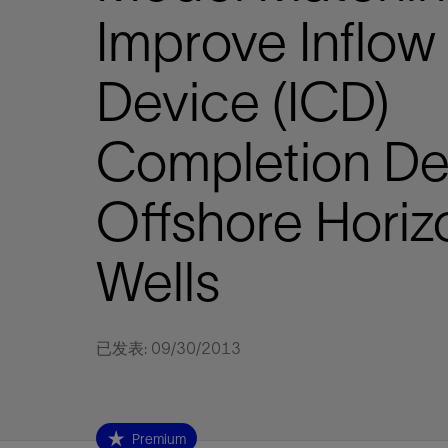
视图
探索更
探索更
探索更
Improve Inflow
石油和天然气行业持续创新
规模数字化
工业脱碳
扩展新能源体系
管理方式
气候行动
以人为本
关注自然
报告中心
新闻报道
洞察见解
新闻报道
案例分享
斯伦贝谢能源术语
斯伦贝谢概述
我们的业务
公司治理
健康、安全和环境
洞察见解
斯伦贝
储层表
建井
完井
生产
修井
即插即
一体化
油藏描
计划
钻井
生产
数据解
人工智
可持续
咨询服
Data Ce
甲烷排
减少明
碳捕获
地热
氢
锂
碳捕获
创造国
技术实
业务遍
领导团
斯伦贝
危品管
Infrastr
Device (ICD)
通过整个
储层表征
油藏描述
甲烷排放管理
地热
首席执行官与首席战略和可持续发
净零排放计划
创造国内价值
保护生物多样性
新闻报道
工业脱碳
IMAGE
以人为本
工业脱碳
道德与合规
培养底蕴深厚的斯伦贝谢安全文化
工业脱碳
地震
钻机与
完井
服务于
智能干
井筒完
一体化
数据分
油气田
钻井设
智能生
云端数
定制人
数字化
云端服
管理解
消减常
碳捕获
地热勘
清洁制
锂盐湖
碳捕获
教育推
且经济高
展官致辞
建井
计划
减少明火燃烧
储能
脱碳作业
尊重人权
保护自然资源
高管演讲
油气创新
技术实力
规模数字化
董事会
我们的安全管理方法
油气创新
地面与
井口与
流体、
处理与
自动修
油管冲
一体化
经济计
勘探计
钻井施
生产运
本地数
人工智
低碳能
技术咨
消除非
碳运输
地热可
氢工艺
锂卤水
碳运输
净零排放
Completion De
可持续发展治理
完井
钻井
碳捕获、利用与封存（CCUS）
氢
多元、平等、包容
实现循环性
专题与更新
新能源
业务遍布全球
扩展新能源体系
指导方针
人身安全及事故预防
新能源
储层测
钻井服
人工举
生产系
连续油
桥塞坐
地球化
经济计
资产表
物联网
油气田
提升火
碳封存
地热田
可持续
碳封存
利益相关者参与
生产
生产
锂
数字化
领导团队
石油和天然气行业持续创新
联系董事会
员工健康与福祉
数字化
岩石与
钻井液
油藏增
监测与
钢丝井
井筒重
地质学
工艺优
地震处
地热增
盐水技
一体化
Offshore Horiz
供应链可持续发展
修井
数据解决方案
碳捕获、利用与封存（CCUS）
可持续发展
构建和谐地球家园
审计委员会
危品管理
可持续发展
油藏描
固井
压裂液
生产用
电缆井
封隔屏
地质力
维护计
井筒测
地热资
整合地下
健康，安全和环境（HSE）
少延误并
即插即弃
人工智能
数据中心基础设施解决方案
斯伦贝谢工友会
薪酬委员会
数据与
测量
地面与
油气田
海底修
无钻机
地球物
生产保
Wells
数据隐私与网络安全
一体化项目
可持续发展与碳管理
提名和治理委员会
井筒测
数字化
中游服
抢修服
油气系
生产运
培训
边缘计算与物联网
能源、技术和创新委员会
经济软
快速生
井筒完
岩石物
咨询服务
财务委员会
电缆修
油藏工
已发表: 09/30/2013
Data Center Modular
地表井
储层描
Infrastructure
数字井
培训
Premium