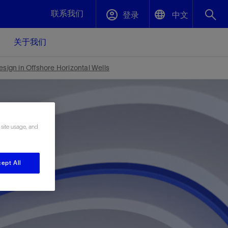
联系我们
登录
中文
关于我们
English
封堵与弃井
sign in Offshore Horizontal Wells
中文(中国)
、更快变
高效封堵弃井，确保井筒完整性
斯伦贝谢绩效保障
 site usage, and
油气田开
重新定义可实现的系统级优化目标
久、可持
数据中心基础设施解决方案
关注自然
重大活动
ept All
更多元、
源的未来
—为了气
模块化数据中心基础设施，预先在外地预制
我们确定了对我们的运营至关重要的三个关
近距离了解我们的各项活动
极的社会
并运送到现场即可安装——部署时间最多可
键领域：生物多样性、水资源和循环性
压缩40%
斯伦贝谢利用地热能源
挖掘地球的热能作为可信赖、可持续的资源