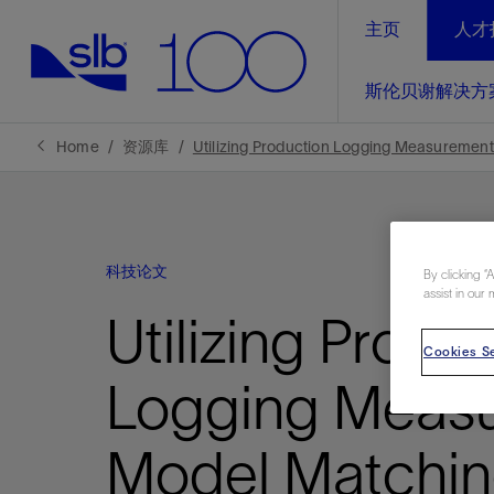
主页
人才
LinkedIn
斯伦贝谢解决方
精选内容
精选内容
精选内容
精选内容
斯伦贝谢解决方案
产品与服务
可持续发展
新闻报道与洞察见解
关于我们
生产优
Home
资源库
Utilizing Production Logging Measurement 
全方位释
地球问题，全球解决方案，分地部署
石油和天然气行业持续创新
管理方式
新闻报道
斯伦贝谢概述
规模数字化
气候行动
洞察见解
我们的业务
科技论文
数字化
By clicking “
工业脱碳
以人为本
新闻报道
公司治理
assist in our 
推动运营
Utilizing Produ
案例分享
扩展新能源体系
关注自然
健康、安全和环境
电动完
气候行
新闻中
斯伦贝
Cookies Se
经实际验
我们的净
探索斯伦
斯伦贝谢能源术语
报告中心
洞察见解
Logging Meas
强成效。
进行脱碳
实现战略
斯伦贝
Model Matchin
通过先进
锁业务的