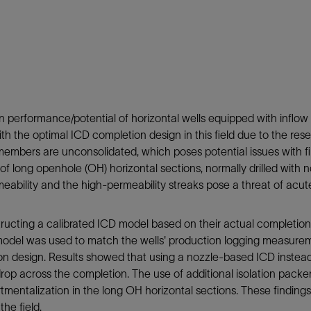
防砂
射孔
油藏隔离阀
完井附件
erformance/potential of horizontal wells equipped with inflow con
th the optimal ICD completion design in this field due to the res
 members are unconsolidated, which poses potential issues with fi
of long openhole (OH) horizontal sections, normally drilled with 
bility and the high-permeability streaks pose a threat of acute w
ucting a calibrated ICD model based on their actual completion
 model was used to match the wells' production logging measure
 design. Results showed that using a nozzle-based ICD instead of
rop across the completion. The use of additional isolation packer
tmentalization in the long OH horizontal sections. These findings
he field.