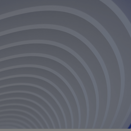
视图
探索更多
探索更多
斯伦贝谢减少碳足迹
营中的甲
通过实用的、经过量化验证的解决方案来减
务
少碳排放和对环境的影响
与验
与验
液