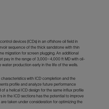
trol devices (ICDs) in an offshore oil field in
ervoir sequence of the thick sandstone with thin
ne migration for screen plugging. An additional
net pay in the range of 3,000–4,000 ft MD with oil-
ater production early in the life of the wells.
 characteristics with ICD completion and the
ments profile and analyze future performance
 a helical ICD design for the same influx profile
s in the ICD sections has the potential to improve
 are taken under consideration for optimizing the