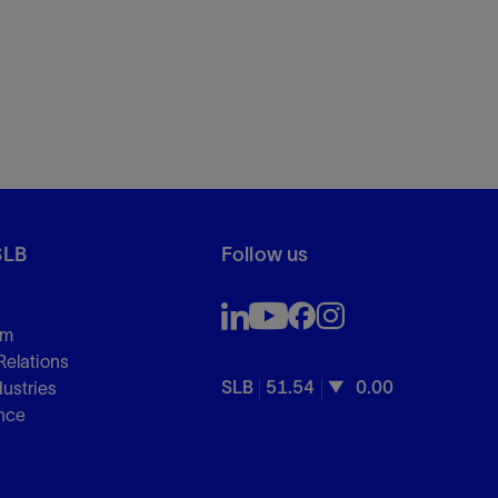
SLB
Follow us
om
Relations
SLB
51.54
0.00
dustries
nce