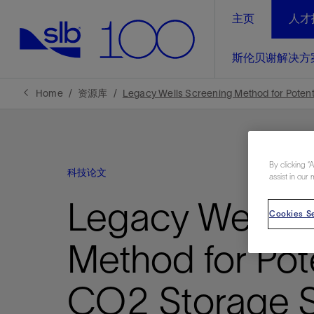
主页
人才
LinkedIn
斯伦贝谢解决方
精选内容
精选内容
精选内容
精选内容
斯伦贝谢解决方案
产品与服务
可持续发展
新闻报道与洞察见解
关于我们
生产优
Home
资源库
Legacy Wells Screening Method for Potent
全方位释
地球问题，全球解决方案，分地部署
石油和天然气行业持续创新
管理方式
新闻报道
斯伦贝谢概述
规模数字化
气候行动
洞察见解
我们的业务
By clicking “
科技论文
数字化
assist in our 
工业脱碳
以人为本
新闻报道
公司治理
推动运营
Legacy Wells 
案例分享
扩展新能源体系
关注自然
健康、安全和环境
电动完
气候行
新闻中
斯伦贝
Cookies Se
经实际验
我们的净
探索斯伦
斯伦贝谢能源术语
报告中心
洞察见解
Method for Pot
强成效。
进行脱碳
实现战略
斯伦贝
CO2 Storage S
通过先进
锁业务的