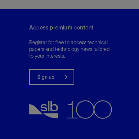
Access premium content
Register for free to access technical
papers and technology news tailored
to your interests.
Sign up