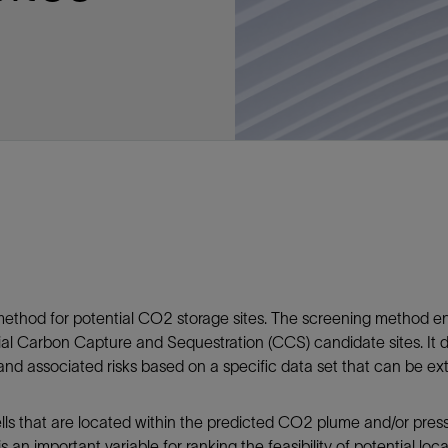
多
多
多
视图
探索更多
探索更多
探索更多
谢碳捕获与封存
征
弃
项目
述
决方案
能
发展与碳管理
务
nter Modular
放管理
火燃烧
、利用与封存（CCUS）
、利用与封存（CCUS）
内价值
力
布全球
队
谢工友会
理
斯伦贝谢消除甲烷排放
地震
地面与井下测井
储层测试
岩石与流体分析
油藏描述软件
数据与分析软件
井筒测井解释
经济软件
钻机与钻机设备
井口与采油树系统
钻井服务
钻井液解决方案、系统及产品
固井
测量
数字化钻井软件
完井
流体、固井与工具
人工举升
油藏增产服务
压裂液输送系统
地面与井下测井
服务于产能绩效的数字化
处理与分离
生产系统
监测与监控
生产用化学品与服务
油气田开发与生产软件
中游服务
快速生产响应解决方案
智能干预
自动修井
连续油管作业
钢丝井干预
电缆井干预
海底修井
抢修服务
井筒完整性评估
电缆修井
地表井测试
井筒完整性评估
油管冲孔和切割
桥塞坐封和取出
井筒重入问题
封隔屏障材料
无钻机弃井解决方案
一体化开发
一体化生产
数据分析
经济计划
地球化学
地质学
地质力学
地球物理
油气系统
岩石物理
油藏工程
储层描述
数字井筒解决方案
油气田发展计划
勘探计划
经济计划
钻井设计
钻井施工
智能生产工作室
生产运营
资产表现
工艺优化
维护计划
生产保障
生产运营数据
云端数据解决方案
本地数据解决方案
定制人工智能解决方案
人工智能与分析
物联网尖端人工智能
数字化碳捕集与碳封存利用
低碳能源
云端服务
技术咨询
油气田咨询服务
地震处理及解释服务
井筒测井解析
管理解决方案与服务
消减常规火炬
消除非常规火炬
提升火炬内燃效率
碳捕获与加工
碳运输
碳封存
地热勘探
地热可行性
地热田开发
地热增产
地热资源一体化开发
清洁制氢技术
氢工艺建模
锂盐湖资源建模
锂卤水盆地资源报告
可持续锂生产
盐水技术质量计算器
碳捕获与加工
碳运输
碳封存
教育推广
ucture
CCUS价值链中灵活、可靠、协作
为了更好的明天，努力消除作业运
钻机设备
产能绩效的数字化
预
整性评估
开发
析
发展计划
计
产工作室
据解决方案
工智能解决方案
碳捕集与碳封存利用
务
决方案与服务
规火炬
与加工
探
氢技术
资源建模
与加工
广
井下地震
快速解释成果
地面试井
储层实验室
数据分析
解释与设计
控压钻井设备
钻头
钻井液添加剂
固井质量评估
随钻测井
电气完井
完井盐水
矿井排水的人工提升系统
智能压裂
录井
面向过程系统性能的数字化服
人工举升
电缆套管测井
设备完整性
生产保障
机器人自主检查
电动井下CT控制系统
数字化钢丝作业
电缆爬行器
海底服务联盟
套管维修
双管柱封隔评价
爆炸油管切割
数字钢丝干预作业
电缆动力干预作业
弃井固井
海底联合作业
井眼地质分析
地下顾问
举升优化
设备健康及可靠性
生产分析
数据科学
企业级数据管理
量身定制的解决方案
云端解决方案与设计
油气藏模拟及应用
光学气体成像相机
气体处理系统
加工、压缩与流动保障软件
碳封存场地评估
地热场地评估
地热场地评估
地热储层数值模拟
Smackover 游戏
气体处理系统
加工、压缩与流动保障软件
碳封存场地评估
效的解决方案，加速帮助客户实现
烷排放和明火燃烧
井下测井
采油树系统
固井与工具
分离
井
孔和切割
生产
划
划
工
营
据解决方案
能与分析
源
询
常规火炬
行性
建模
盆地资源报告
地震处理软件
自动测井平台
无明火试油及清井
岩心分析
数据管理
实时作业
控压钻井服务
定向钻井
钻井液模拟软件
固井软件
随钻测量
流量控制设备
盐水置换
智能电梯
压裂与返排设备
电缆裸眼测井
生产设施
阀门与执行器
地面试油
流动保障
生产作业
设备监控与优化
实时井下盘管作业服务
钢丝机械化作业
电缆修井
油气田寿命修井服务
安全阀修复
超声波固井质量评估
数字钢丝干预作业
钢丝机械干预作业
连续油管机械干预作业
无钻机开放水域弃井作业
测井解释评价
完整性管理
管道完整性
生产顾问
数据管理
生产数据管理系统
数据过渡与数据管理
钻井服务
甲烷增值转化咨询
先进的碳捕获
水平泵送系统
碳封存注入作业、测量、监测
地热地球物理分析
地热勘探钻探
地热建井
先进的碳捕获
水平泵送系统
碳封存注入作业、测量、监测
证
证
试
务
升
统
管作业
封和取出
学
划
现
尖端人工智能
咨询服务
炬内燃效率
开发
锂生产
地震数据库
自动井筒完整性测井
井下储层试油
移动分析解决方案
控压设备
测距与拦截服务
水平定向钻井，矿井和注水井
漏失
地面测井
多边机构
修井液
喷气升力
压裂服务
电缆套管测井
油处理
安全系统
地面多相流计量
生产优化
计量
压裂
电缆射孔
水下坐落管柱
提高生产
水泥胶结测井仪器
机械开槽割刀
现场安全顾问
现场执行及检查
流动保障建模
工区数据管理
云端运营
钻井碳排放管理
甲烷业务咨询
数据驱动提效服务
碳运输阀
地热勘探
地热试井
地热完井
数据驱动提效服务
碳运输阀
碳封存井设计与建设
碳封存井设计与建设
流体分析
解决方案、系统及产品
产服务
监控
干预
入问题
化
理及解释服务
产
术质量计算器
地震数据处理
随钻测井
返排试油
流体分析
钻机设备
扩眼
非水基钻井液
泥浆驱替和隔离液
陀螺测斜服务
实时光纤解释与分析
钻井液
优化人工举升
酸化服务
数字化钢丝作业
采出水处理
节流阀
计量与自动化系统
天然气净化
阀门和执行机构
射孔
电缆套管测井
无隔水套管弃井作业
抢险防砂
高分辨率双井径
机械油管割刀
碳减排顾问
生产潜力挖掘
数据可视化分析
流动保障解决方案
甲烷数字化平台
加工、压缩与流动保障软件
管道化学品及服务
地热勘探钻探
地热储层数值模拟
加工、压缩与流动保障软件
管道化学品及服务
能源解决方案
制造与规模化
碳封存监管许可
碳封存监管许可
述软件
输送系统
化学品与服务
干预
障材料
学
划
井解析
源一体化开发
随钻地震解决方案
光纤测井解决方案
井筒完整性评估
井下流体分析
井筒建设
钻具组合
水基钻井液解决方案
无水泥固井体系
示踪技术
泥饼破碎机
卧式地面泵
水资源管理
过钻杆测井服务
水处理
注水泵
深水化工
管道完整性
测井
管道修复
模块化注入系统
管材切割和管材回收
电磁波套管扫描仪
设备连接
生产洞察
地质力学
甲烷激光雷达相机
地热储层特征描述
、井筒和设施规划，最大限度地减
为复杂行业提供定制化的制造能力
控制成本。
分析软件
井下测井
开发与生产软件
井
弃井解决方案
理
障
地震波成像处理
智能地层评估
试油设计与解释
追踪技术
固控与岩屑管理
井筒清洁工具
完井液
自适应水泥系统
完井软件
固井服务
电潜泵
油田增产优化
分布式光纤测量
气体处理
石油和天然气缓蚀剂
多相流计量
增产与控水
结构地质学
甲烷单点浓度测量仪
地热尽职调查
井解释
钻井软件
务
务
统
营数据
电缆裸眼测井
储层取样
固控与岩屑管理
CemCRETE 固井技术
完井封隔器
过滤
螺杆泵
固体管理
生产化学性能的数字服务
管道泵
地面设备
件
产响应解决方案
整性评估
理
电缆套管测井
无线遥测
深水固井
智能完井
钻井液漏失控制
电动潜水螺杆泵系统
运营优化服务
中游软件
修井工具与解决方案
thod for potential CO2 storage sites. The screening method enab
tial Carbon Capture and Sequestration (CCS) candidate sites. It d
井
程
录井
气体迁移控制
压裂桥塞和滑套
封隔液
柱塞提升
作业支持
and associated risks based on a specific data set that can be ext
测试
述
岩屑分析
废弃井固井
永久监控
井筒清洁工具
抽油机
新技术试点
筒解决方案
数字化钢丝作业
井下安全阀
气举
设施规划软件
lls that are located within the predicted CO2 plume and/or pressu
追踪技术
尾管挂
供电系统与电缆
is an important variable for ranking the feasibility of potential loc