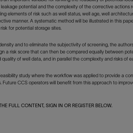
ir leakage potential and the complexity of the corrective actions 
防砂
ng elements of risk such as well status, well age, well architectur
射孔
bjective manner. A systematic method will be illustrated in this pa
油藏隔离阀
isk for potential storage sites.
完井附件
 density and to eliminate the subjectivity of screening, the auth
assign a risk score that can then be compared equally between pote
 quality of well data, and in parallel the complexity and risks of 
 feasibility study where the workflow was applied to provide a c
ites. Future CCS operators will benefit from this approach to imp
THE FULL CONTENT, SIGN IN OR REGISTER BELOW.