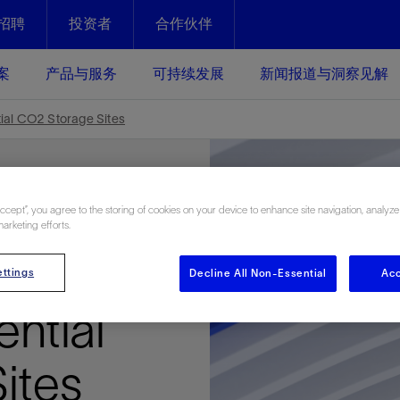
招聘
投资者
合作伙伴
Facebook
Email
案
产品与服务
可持续发展
新闻报道与洞察见解
化
恢复强化
ial CO2 Storage Sites
放资产整个生命周期的生产潜能
最大化您的投资回报 - 恢复更多
现、生产时间更长
Accept”, you agree to the storing of cookies on your device to enhance site navigation, analyze
运营
斯伦贝谢提速油气田开发
marketing efforts.
绩效实现下一阶段跨越式发展
获取更成熟的油气田储备，缩短新
Screening
发时间，并使油气田生产具有更长
井技术
动
心
谢概述
Tela代理式AI助手
以人为本
洞察见解
构建和谐地球家园
ttings
Decline All Non-Essential
Acc
续的绩效表现
证的电动完井技术。更多选择，更
零路线图、帮助客户在作业运营中
贝谢的最新动态、故事和观点
由SLB研发的工程数智化AI软件
我们以人为本——尊重人权，建设
与世界各地的思想领袖一起步入能
致力于和谐地球家园的繁荣发展—
ential
核心可靠，信心之选
以及新能源和转型机遇指导着我们
更包容的工作场所，并努力实现积
候、人类与自然
目标
经济效益
谢企业数据性能
数据中心解决方案
ites
的数据收集、管理和智能解释来解
更快部署，更自信扩展
高水准绩效