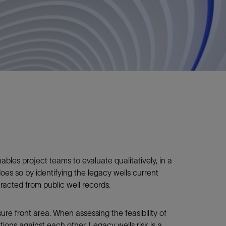
视图
探索更多
探索更多
斯伦贝谢减少碳足迹
营中的甲
通过实用的、经过量化验证的解决方案来减
务
少碳排放和对环境的影响
与验
与验
液
les project teams to evaluate qualitatively, in a
oes so by identifying the legacy wells current
racted from public well records.
re front area. When assessing the feasibility of
ations against each other. Legacy wells risk is a