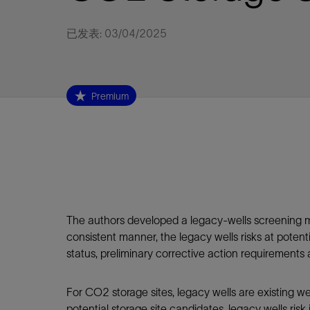
视图
探索更
探索更
探索更
已发表: 03/04/2025
石油和天然气行业持续创新
规模数字化
工业脱碳
扩展新能源体系
管理方式
气候行动
以人为本
关注自然
报告中心
新闻报道
洞察见解
新闻报道
案例分享
斯伦贝谢能源术语
斯伦贝谢概述
我们的业务
公司治理
健康、安全和环境
洞察见解
斯伦贝
储层表
建井
完井
生产
修井
即插即
一体化
油藏描
计划
钻井
生产
数据解
人工智
可持续
咨询服
Data Ce
甲烷排
减少明
碳捕获
地热
氢
锂
碳捕获
创造国
技术实
业务遍
领导团
斯伦贝
危品管
Infrastr
通过整个
储层表征
油藏描述
甲烷排放管理
地热
首席执行官与首席战略和可持续发
净零排放计划
创造国内价值
保护生物多样性
新闻报道
工业脱碳
IMAGE
以人为本
工业脱碳
道德与合规
培养底蕴深厚的斯伦贝谢安全文化
工业脱碳
地震
钻机与
完井
服务于
智能干
井筒完
一体化
数据分
油气田
钻井设
智能生
云端数
定制人
数字化
云端服
管理解
消减常
碳捕获
地热勘
清洁制
锂盐湖
碳捕获
教育推
且经济高
展官致辞
建井
计划
减少明火燃烧
储能
脱碳作业
尊重人权
保护自然资源
高管演讲
油气创新
技术实力
规模数字化
董事会
我们的安全管理方法
油气创新
地面与
井口与
流体、
处理与
自动修
油管冲
一体化
经济计
勘探计
钻井施
生产运
本地数
人工智
低碳能
技术咨
消除非
碳运输
地热可
氢工艺
锂卤水
碳运输
净零排放
Premium
可持续发展治理
完井
钻井
碳捕获、利用与封存（CCUS）
氢
多元、平等、包容
实现循环性
专题与更新
新能源
业务遍布全球
扩展新能源体系
指导方针
人身安全及事故预防
新能源
储层测
钻井服
人工举
生产系
连续油
桥塞坐
地球化
经济计
资产表
物联网
油气田
提升火
碳封存
地热田
可持续
碳封存
利益相关者参与
生产
生产
锂
数字化
领导团队
石油和天然气行业持续创新
联系董事会
员工健康与福祉
数字化
岩石与
钻井液
油藏增
监测与
钢丝井
井筒重
地质学
工艺优
地震处
地热增
盐水技
一体化
供应链可持续发展
修井
数据解决方案
碳捕获、利用与封存（CCUS）
可持续发展
构建和谐地球家园
审计委员会
危品管理
可持续发展
油藏描
固井
压裂液
生产用
电缆井
封隔屏
地质力
维护计
井筒测
地热资
整合地下
健康，安全和环境（HSE）
少延误并
即插即弃
人工智能
数据中心基础设施解决方案
斯伦贝谢工友会
薪酬委员会
数据与
测量
地面与
油气田
海底修
无钻机
地球物
生产保
数据隐私与网络安全
一体化项目
可持续发展与碳管理
提名和治理委员会
井筒测
数字化
中游服
抢修服
油气系
生产运
培训
边缘计算与物联网
能源、技术和创新委员会
经济软
快速生
井筒完
岩石物
The authors developed a legacy-wells screening me
consistent manner, the legacy wells risks at poten
咨询服务
财务委员会
电缆修
油藏工
status, preliminary corrective action requirements 
Data Center Modular
地表井
储层描
Infrastructure
数字井
For CO2 storage sites, legacy wells are existing we
培训
potential storage site candidates, legacy wells risk 