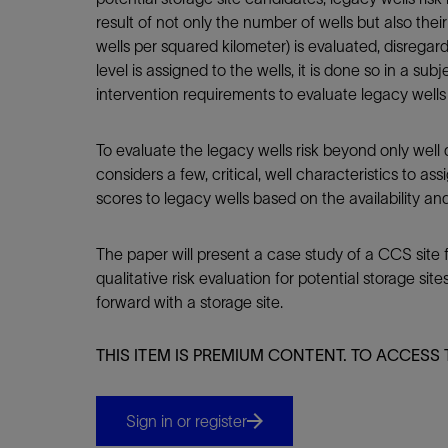
result of not only the number of wells but also the
wells per squared kilometer) is evaluated, disregardi
level is assigned to the wells, it is done so in a su
intervention requirements to evaluate legacy wells r
To evaluate the legacy wells risk beyond only well
considers a few, critical, well characteristics to 
scores to legacy wells based on the availability and
The paper will present a case study of a CCS site
qualitative risk evaluation for potential storage s
forward with a storage site.
THIS ITEM IS PREMIUM CONTENT. TO ACCESS 
Sign in or register