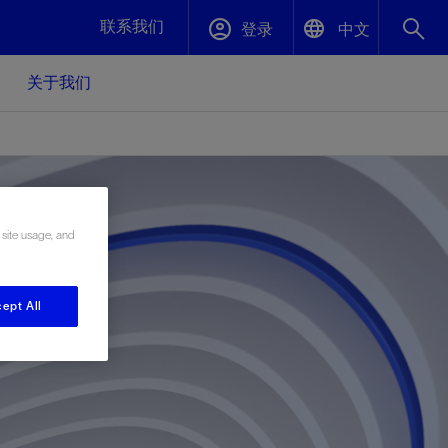
联系我们
登录
中文
关于我们
English
封堵与弃井
中文(中国)
、更快变
高效封堵弃井，确保井筒完整性
 site usage, and
斯伦贝谢绩效保障
油气田开
重新定义可实现的系统级优化目标
久、可持
数据中心基础设施解决方案
关注自然
重大活动
ept All
更多元、
源的未来
—为了气
模块化数据中心基础设施，预先在外地预制
我们确定了对我们的运营至关重要的三个关
近距离了解我们的各项活动
极的社会
并运送到现场即可安装——部署时间最多可
键领域：生物多样性、水资源和循环性
压缩40%
斯伦贝谢利用地热能源
挖掘地球的热能作为可信赖、可持续的资源