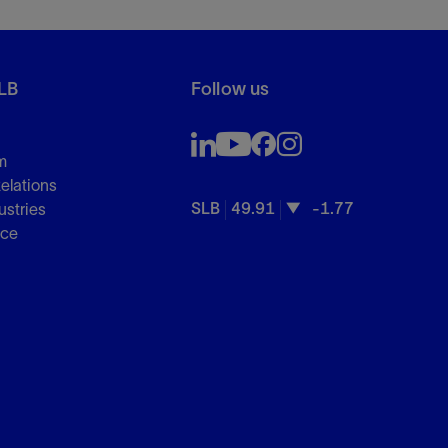
LB
Follow us
m
Relations
SLB
49.91
-1.77
ustries
nce