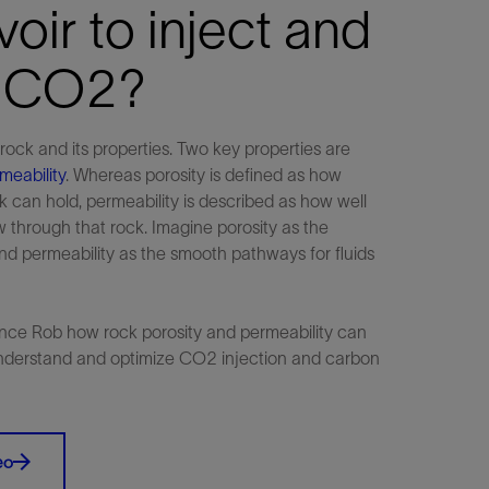
voir to inject and
e CO2?
e rock and its properties. Two key properties are
meability
. Whereas porosity is defined as how
k can hold, permeability is described as how well
ow through that rock. Imagine porosity as the
nd permeability as the smooth pathways for fluids
nce Rob how rock porosity and permeability can
understand and optimize CO2 injection and carbon
eo