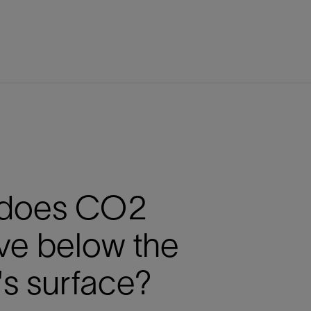
does CO2
ve below the
's surface?