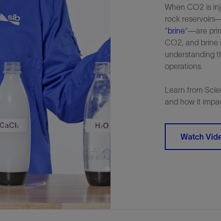
When CO2 is inj
rock reservoirs—
"
brine
"—are prim
CO2, and brine i
understanding th
operations.
Learn from Scie
and how it impa
Watch Vid