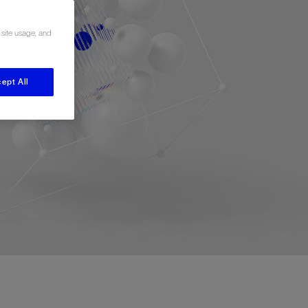
视图
探索更多
探索更多
 site usage, and
斯伦贝谢减少碳足迹
营中的甲
通过实用的、经过量化验证的解决方案来减
务
少碳排放和对环境的影响
与验
与验
ept All
液