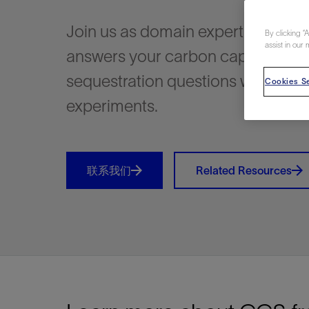
视图
探索更
探索更
探索更
Join us as domain expert, Robert 
By clicking “
石油和天然气行业持续创新
规模数字化
工业脱碳
扩展新能源体系
管理方式
气候行动
以人为本
关注自然
报告中心
新闻报道
洞察见解
新闻报道
案例分享
斯伦贝谢能源术语
斯伦贝谢概述
我们的业务
公司治理
健康、安全和环境
洞察见解
斯伦贝
储层表
建井
完井
生产
修井
即插即
一体化
油藏描
计划
钻井
生产
数据解
人工智
可持续
咨询服
Data Ce
甲烷排
减少明
碳捕获
地热
氢
锂
碳捕获
创造国
技术实
业务遍
领导团
斯伦贝
危品管
assist in our 
Infrastr
answers your carbon capture and
通过整个
储层表征
油藏描述
甲烷排放管理
地热
首席执行官与首席战略和可持续发
净零排放计划
创造国内价值
保护生物多样性
新闻报道
工业脱碳
IMAGE
以人为本
工业脱碳
道德与合规
培养底蕴深厚的斯伦贝谢安全文化
工业脱碳
地震
钻机与
完井
服务于
智能干
井筒完
一体化
数据分
油气田
钻井设
智能生
云端数
定制人
数字化
云端服
管理解
消减常
碳捕获
地热勘
清洁制
锂盐湖
碳捕获
教育推
且经济高
sequestration questions with fun 
展官致辞
Cookies Se
建井
计划
减少明火燃烧
储能
脱碳作业
尊重人权
保护自然资源
高管演讲
油气创新
技术实力
规模数字化
董事会
我们的安全管理方法
油气创新
地面与
井口与
流体、
处理与
自动修
油管冲
一体化
经济计
勘探计
钻井施
生产运
本地数
人工智
低碳能
技术咨
消除非
碳运输
地热可
氢工艺
锂卤水
碳运输
净零排放
可持续发展治理
experiments.
完井
钻井
碳捕获、利用与封存（CCUS）
氢
多元、平等、包容
实现循环性
专题与更新
新能源
业务遍布全球
扩展新能源体系
指导方针
人身安全及事故预防
新能源
储层测
钻井服
人工举
生产系
连续油
桥塞坐
地球化
经济计
资产表
物联网
油气田
提升火
碳封存
地热田
可持续
碳封存
利益相关者参与
生产
生产
锂
数字化
领导团队
石油和天然气行业持续创新
联系董事会
员工健康与福祉
数字化
岩石与
钻井液
油藏增
监测与
钢丝井
井筒重
地质学
工艺优
地震处
地热增
盐水技
一体化
供应链可持续发展
修井
数据解决方案
碳捕获、利用与封存（CCUS）
可持续发展
构建和谐地球家园
审计委员会
危品管理
可持续发展
油藏描
固井
压裂液
生产用
电缆井
封隔屏
地质力
维护计
井筒测
地热资
整合地下
健康，安全和环境（HSE）
联系我们
Related Resources
少延误并
即插即弃
人工智能
数据中心基础设施解决方案
斯伦贝谢工友会
薪酬委员会
数据与
测量
地面与
油气田
海底修
无钻机
地球物
生产保
数据隐私与网络安全
一体化项目
可持续发展与碳管理
提名和治理委员会
井筒测
数字化
中游服
抢修服
油气系
生产运
培训
边缘计算与物联网
能源、技术和创新委员会
经济软
快速生
井筒完
岩石物
咨询服务
财务委员会
电缆修
油藏工
Data Center Modular
地表井
储层描
Infrastructure
数字井
培训