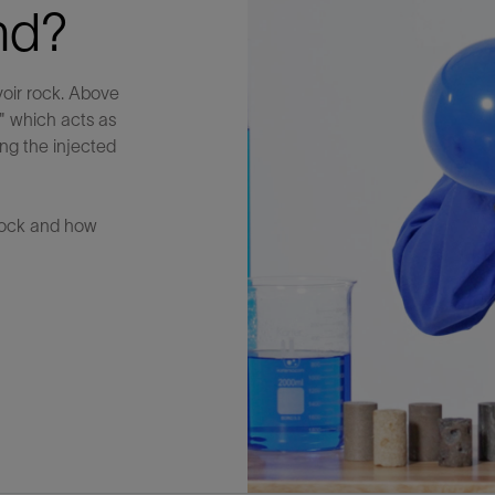
nd?
voir rock. Above
," which acts as
ing the injected
rock and how