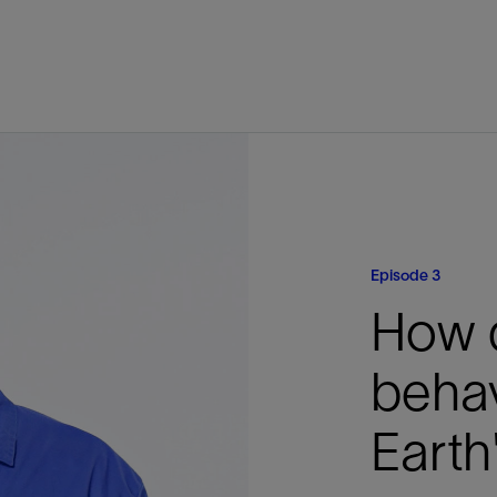
Episode 3
How 
beha
Earth