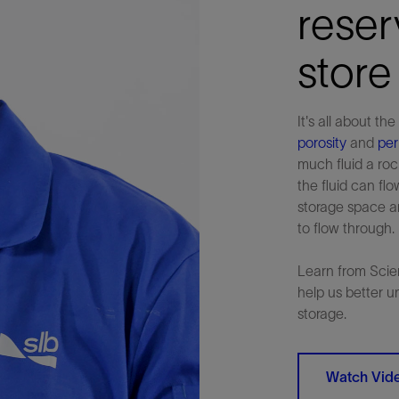
reser
stor
It's all about th
porosity
and
per
much fluid a roc
the fluid can fl
storage space a
to flow through.
Learn from Scie
help us better 
storage.
Watch Vid