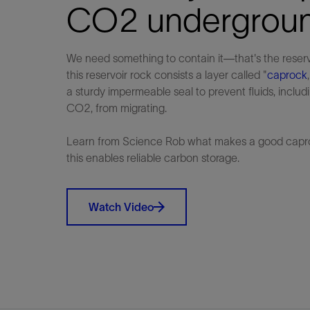
CO2 undergrou
We need something to contain it—that's the reser
this reservoir rock consists a layer called "
caprock
a sturdy impermeable seal to prevent fluids, includ
CO2, from migrating.
Learn from Science Rob what makes a good cap
this enables reliable carbon storage.
Watch Video