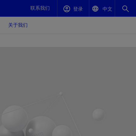
联系我们
登录
中文
关于我们
English
封堵与弃井
中文(中国)
、更快变
高效封堵弃井，确保井筒完整性
斯伦贝谢绩效保障
油气田开
重新定义可实现的系统级优化目标
久、可持
数据中心基础设施解决方案
关注自然
重大活动
更多元、
源的未来
—为了气
模块化数据中心基础设施，预先在外地预制
我们确定了对我们的运营至关重要的三个关
近距离了解我们的各项活动
极的社会
并运送到现场即可安装——部署时间最多可
键领域：生物多样性、水资源和循环性
压缩40%
斯伦贝谢利用地热能源
挖掘地球的热能作为可信赖、可持续的资源