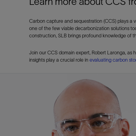
Learn more about CCS f
Carbon capture and sequestration (CCS) plays a vit
one of the few viable decarbonization solutions to
construction, SLB brings profound knowledge of th
Join our CCS domain expert, Robert Laronga, as h
insights play a crucial role in
evaluating carbon sto