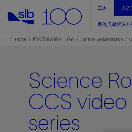
主页
人才
LinkedIn
斯伦贝谢解决方
精选内容
精选内容
精选内容
精选内容
斯伦贝谢解决方案
产品与服务
可持续发展
新闻报道与洞察见解
关于我们
生产优
Home
斯伦贝谢碳捕获与封存
Carbon Sequestration
S
全方位释
地球问题，全球解决方案，分地部署
石油和天然气行业持续创新
管理方式
新闻报道
斯伦贝谢概述
规模数字化
气候行动
洞察见解
我们的业务
Science R
数字化
工业脱碳
以人为本
新闻报道
公司治理
推动运营
案例分享
扩展新能源体系
关注自然
健康、安全和环境
电动完
气候行
新闻中
斯伦贝
CCS video
经实际验
我们的净
探索斯伦
斯伦贝谢能源术语
报告中心
洞察见解
强成效。
进行脱碳
实现战略
series
斯伦贝
通过先进
锁业务的