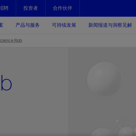
招聘
投资者
合作伙伴
Facebook
Email
案
产品与服务
可持续发展
新闻报道与洞察见解
化
恢复强化
cience Rob
放资产整个生命周期的生产潜能
最大化您的投资回报 - 恢复更多
现、生产时间更长
ob
运营
斯伦贝谢提速油气田开发
绩效实现下一阶段跨越式发展
获取更成熟的油气田储备，缩短新
发时间，并使油气田生产具有更长
井技术
动
心
谢概述
Tela代理式AI助手
以人为本
洞察见解
构建和谐地球家园
续的绩效表现
证的电动完井技术。更多选择，更
零路线图、帮助客户在作业运营中
贝谢的最新动态、故事和观点
由SLB研发的工程数智化AI软件
我们以人为本——尊重人权，建设
与世界各地的思想领袖一起步入能
致力于和谐地球家园的繁荣发展—
核心可靠，信心之选
以及新能源和转型机遇指导着我们
更包容的工作场所，并努力实现积
候、人类与自然
目标
经济效益
谢企业数据性能
数据中心解决方案
的数据收集、管理和智能解释来解
更快部署，更自信扩展
高水准绩效