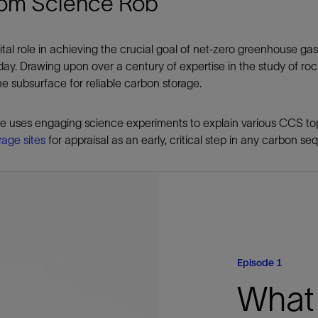
rom Science Rob
防砂
射孔
al role in achieving the crucial goal of net-zero greenhouse gas 
油藏隔离阀
day. Drawing upon over a century of expertise in the study of ro
e subsurface for reliable carbon storage.
完井附件
e uses engaging science experiments to explain various CCS top
rage sites
for appraisal as an early, critical step in any carbon se
Episode 1
What