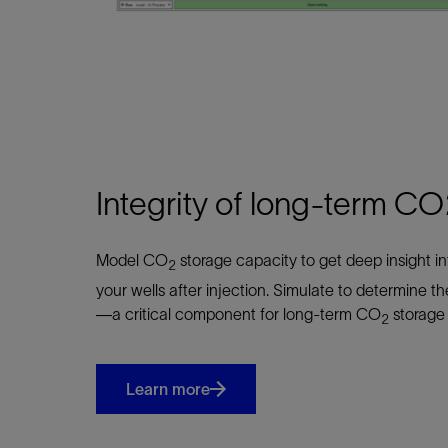
Integrity of long-term C
Model CO
storage capacity to get deep insight 
2
your wells after injection. Simulate to determine the
—a critical component for long-term CO
storage 
2
Learn more