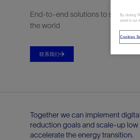
视图
探索更
探索更
探索更
End-to-end solutions to scale C
By clicking “
石油和天然气行业持续创新
规模数字化
工业脱碳
扩展新能源体系
管理方式
气候行动
以人为本
关注自然
报告中心
新闻报道
洞察见解
新闻报道
案例分享
斯伦贝谢能源术语
斯伦贝谢概述
我们的业务
公司治理
健康、安全和环境
洞察见解
斯伦贝
储层表
建井
完井
生产
修井
即插即
一体化
油藏描
计划
钻井
生产
数据解
人工智
可持续
咨询服
Data Ce
甲烷排
减少明
碳捕获
地热
氢
锂
碳捕获
创造国
技术实
业务遍
领导团
斯伦贝
危品管
assist in our 
Infrastr
the world
通过整个
储层表征
油藏描述
甲烷排放管理
地热
首席执行官与首席战略和可持续发
净零排放计划
创造国内价值
保护生物多样性
新闻报道
工业脱碳
IMAGE
以人为本
工业脱碳
道德与合规
培养底蕴深厚的斯伦贝谢安全文化
工业脱碳
地震
钻机与
完井
服务于
智能干
井筒完
一体化
数据分
油气田
钻井设
智能生
云端数
定制人
数字化
云端服
管理解
消减常
碳捕获
地热勘
清洁制
锂盐湖
碳捕获
教育推
且经济高
展官致辞
Cookies Se
建井
计划
减少明火燃烧
储能
脱碳作业
尊重人权
保护自然资源
高管演讲
油气创新
技术实力
规模数字化
董事会
我们的安全管理方法
油气创新
地面与
井口与
流体、
处理与
自动修
油管冲
一体化
经济计
勘探计
钻井施
生产运
本地数
人工智
低碳能
技术咨
消除非
碳运输
地热可
氢工艺
锂卤水
碳运输
净零排放
可持续发展治理
完井
钻井
碳捕获、利用与封存（CCUS）
氢
多元、平等、包容
实现循环性
专题与更新
新能源
业务遍布全球
扩展新能源体系
指导方针
人身安全及事故预防
新能源
储层测
钻井服
人工举
生产系
连续油
桥塞坐
地球化
经济计
资产表
物联网
油气田
提升火
碳封存
地热田
可持续
碳封存
联系我们
利益相关者参与
生产
生产
锂
数字化
领导团队
石油和天然气行业持续创新
联系董事会
员工健康与福祉
数字化
岩石与
钻井液
油藏增
监测与
钢丝井
井筒重
地质学
工艺优
地震处
地热增
盐水技
一体化
供应链可持续发展
修井
数据解决方案
碳捕获、利用与封存（CCUS）
可持续发展
构建和谐地球家园
审计委员会
危品管理
可持续发展
油藏描
固井
压裂液
生产用
电缆井
封隔屏
地质力
维护计
井筒测
地热资
整合地下
健康，安全和环境（HSE）
少延误并
即插即弃
人工智能
数据中心基础设施解决方案
斯伦贝谢工友会
薪酬委员会
数据与
测量
地面与
油气田
海底修
无钻机
地球物
生产保
数据隐私与网络安全
一体化项目
可持续发展与碳管理
提名和治理委员会
井筒测
数字化
中游服
抢修服
油气系
生产运
培训
边缘计算与物联网
能源、技术和创新委员会
经济软
快速生
井筒完
岩石物
咨询服务
财务委员会
电缆修
油藏工
Together we can implement digital
Data Center Modular
地表井
储层描
reduction goals and scale-up low
Infrastructure
数字井
accelerate the energy transition.
培训