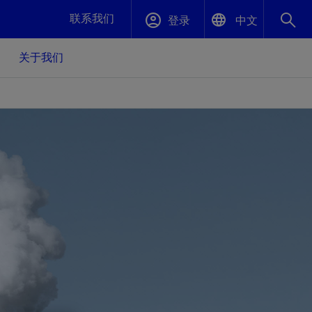
联系我们
登录
中文
关于我们
English
封堵与弃井
中文(中国)
、更快变
高效封堵弃井，确保井筒完整性
斯伦贝谢绩效保障
油气田开
重新定义可实现的系统级优化目标
久、可持
数据中心基础设施解决方案
关注自然
重大活动
更多元、
源的未来
—为了气
模块化数据中心基础设施，预先在外地预制
我们确定了对我们的运营至关重要的三个关
近距离了解我们的各项活动
极的社会
并运送到现场即可安装——部署时间最多可
键领域：生物多样性、水资源和循环性
压缩40%
斯伦贝谢利用地热能源
挖掘地球的热能作为可信赖、可持续的资源