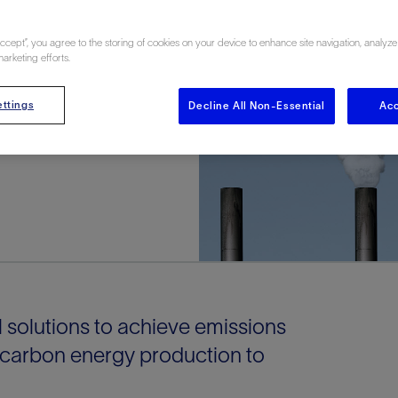
多
多
多
视图
探索更多
探索更多
探索更多
CUS around
Accept”, you agree to the storing of cookies on your device to enhance site navigation, analyze
谢碳捕获与封存
征
弃
项目
述
决方案
能
发展与碳管理
务
nter Modular
放管理
火燃烧
、利用与封存（CCUS）
、利用与封存（CCUS）
内价值
力
布全球
队
谢工友会
理
斯伦贝谢消除甲烷排放
地震
地面与井下测井
储层测试
岩石与流体分析
油藏描述软件
数据与分析软件
井筒测井解释
经济软件
钻机与钻机设备
井口与采油树系统
钻井服务
钻井液解决方案、系统及产品
固井
测量
数字化钻井软件
完井
流体、固井与工具
人工举升
油藏增产服务
压裂液输送系统
地面与井下测井
服务于产能绩效的数字化
处理与分离
生产系统
监测与监控
生产用化学品与服务
油气田开发与生产软件
中游服务
快速生产响应解决方案
智能干预
自动修井
连续油管作业
钢丝井干预
电缆井干预
海底修井
抢修服务
井筒完整性评估
电缆修井
地表井测试
井筒完整性评估
油管冲孔和切割
桥塞坐封和取出
井筒重入问题
封隔屏障材料
无钻机弃井解决方案
一体化开发
一体化生产
数据分析
经济计划
地球化学
地质学
地质力学
地球物理
油气系统
岩石物理
油藏工程
储层描述
数字井筒解决方案
油气田发展计划
勘探计划
经济计划
钻井设计
钻井施工
智能生产工作室
生产运营
资产表现
工艺优化
维护计划
生产保障
生产运营数据
云端数据解决方案
本地数据解决方案
定制人工智能解决方案
人工智能与分析
物联网尖端人工智能
数字化碳捕集与碳封存利用
低碳能源
云端服务
技术咨询
油气田咨询服务
地震处理及解释服务
井筒测井解析
管理解决方案与服务
消减常规火炬
消除非常规火炬
提升火炬内燃效率
碳捕获与加工
碳运输
碳封存
地热勘探
地热可行性
地热田开发
地热增产
地热资源一体化开发
清洁制氢技术
氢工艺建模
锂盐湖资源建模
锂卤水盆地资源报告
可持续锂生产
盐水技术质量计算器
碳捕获与加工
碳运输
碳封存
教育推广
marketing efforts.
ucture
CCUS价值链中灵活、可靠、协作
为了更好的明天，努力消除作业运
钻机设备
产能绩效的数字化
预
整性评估
开发
析
发展计划
计
产工作室
据解决方案
工智能解决方案
碳捕集与碳封存利用
务
决方案与服务
规火炬
与加工
探
氢技术
资源建模
与加工
广
井下地震
快速解释成果
地面试井
储层实验室
数据分析
解释与设计
控压钻井设备
钻头
钻井液添加剂
固井质量评估
随钻测井
电气完井
完井盐水
矿井排水的人工提升系统
智能压裂
录井
面向过程系统性能的数字化服
人工举升
电缆套管测井
设备完整性
生产保障
机器人自主检查
电动井下CT控制系统
数字化钢丝作业
电缆爬行器
海底服务联盟
套管维修
双管柱封隔评价
爆炸油管切割
数字钢丝干预作业
电缆动力干预作业
弃井固井
海底联合作业
井眼地质分析
地下顾问
举升优化
设备健康及可靠性
生产分析
数据科学
企业级数据管理
量身定制的解决方案
云端解决方案与设计
油气藏模拟及应用
光学气体成像相机
气体处理系统
加工、压缩与流动保障软件
碳封存场地评估
地热场地评估
地热场地评估
地热储层数值模拟
Smackover 游戏
气体处理系统
加工、压缩与流动保障软件
碳封存场地评估
效的解决方案，加速帮助客户实现
烷排放和明火燃烧
ttings
井下测井
采油树系统
固井与工具
分离
井
孔和切割
生产
划
划
工
营
据解决方案
能与分析
源
询
常规火炬
行性
建模
盆地资源报告
Decline All Non-Essential
地震处理软件
自动测井平台
无明火试油及清井
岩心分析
数据管理
实时作业
控压钻井服务
定向钻井
钻井液模拟软件
固井软件
随钻测量
流量控制设备
盐水置换
智能电梯
压裂与返排设备
电缆裸眼测井
生产设施
阀门与执行器
地面试油
流动保障
生产作业
设备监控与优化
实时井下盘管作业服务
钢丝机械化作业
电缆修井
油气田寿命修井服务
安全阀修复
超声波固井质量评估
数字钢丝干预作业
钢丝机械干预作业
连续油管机械干预作业
无钻机开放水域弃井作业
测井解释评价
完整性管理
管道完整性
生产顾问
数据管理
生产数据管理系统
数据过渡与数据管理
钻井服务
甲烷增值转化咨询
先进的碳捕获
水平泵送系统
碳封存注入作业、测量、监测
地热地球物理分析
地热勘探钻探
地热建井
先进的碳捕获
水平泵送系统
碳封存注入作业、测量、监测
Acc
证
证
试
务
升
统
管作业
封和取出
学
划
现
尖端人工智能
咨询服务
炬内燃效率
开发
锂生产
地震数据库
自动井筒完整性测井
井下储层试油
移动分析解决方案
控压设备
测距与拦截服务
水平定向钻井，矿井和注水井
漏失
地面测井
多边机构
修井液
喷气升力
压裂服务
电缆套管测井
油处理
安全系统
地面多相流计量
生产优化
计量
压裂
电缆射孔
水下坐落管柱
提高生产
水泥胶结测井仪器
机械开槽割刀
现场安全顾问
现场执行及检查
流动保障建模
工区数据管理
云端运营
钻井碳排放管理
甲烷业务咨询
数据驱动提效服务
碳运输阀
地热勘探
地热试井
地热完井
数据驱动提效服务
碳运输阀
碳封存井设计与建设
碳封存井设计与建设
流体分析
解决方案、系统及产品
产服务
监控
干预
入问题
化
理及解释服务
产
术质量计算器
地震数据处理
随钻测井
返排试油
流体分析
钻机设备
扩眼
非水基钻井液
泥浆驱替和隔离液
陀螺测斜服务
实时光纤解释与分析
钻井液
优化人工举升
酸化服务
数字化钢丝作业
采出水处理
节流阀
计量与自动化系统
天然气净化
阀门和执行机构
射孔
电缆套管测井
无隔水套管弃井作业
抢险防砂
高分辨率双井径
机械油管割刀
碳减排顾问
生产潜力挖掘
数据可视化分析
流动保障解决方案
甲烷数字化平台
加工、压缩与流动保障软件
管道化学品及服务
地热勘探钻探
地热储层数值模拟
加工、压缩与流动保障软件
管道化学品及服务
能源解决方案
制造与规模化
碳封存监管许可
碳封存监管许可
述软件
输送系统
化学品与服务
干预
障材料
学
划
井解析
源一体化开发
随钻地震解决方案
光纤测井解决方案
井筒完整性评估
井下流体分析
井筒建设
钻具组合
水基钻井液解决方案
无水泥固井体系
示踪技术
泥饼破碎机
卧式地面泵
水资源管理
过钻杆测井服务
水处理
注水泵
深水化工
管道完整性
测井
管道修复
模块化注入系统
管材切割和管材回收
电磁波套管扫描仪
设备连接
生产洞察
地质力学
甲烷激光雷达相机
地热储层特征描述
、井筒和设施规划，最大限度地减
为复杂行业提供定制化的制造能力
控制成本。
分析软件
井下测井
开发与生产软件
井
弃井解决方案
理
障
地震波成像处理
智能地层评估
试油设计与解释
追踪技术
固控与岩屑管理
井筒清洁工具
完井液
自适应水泥系统
完井软件
固井服务
电潜泵
油田增产优化
分布式光纤测量
气体处理
石油和天然气缓蚀剂
多相流计量
增产与控水
结构地质学
甲烷单点浓度测量仪
地热尽职调查
井解释
钻井软件
务
务
统
营数据
电缆裸眼测井
储层取样
固控与岩屑管理
CemCRETE 固井技术
完井封隔器
过滤
螺杆泵
固体管理
生产化学性能的数字服务
管道泵
地面设备
件
产响应解决方案
整性评估
理
电缆套管测井
无线遥测
深水固井
智能完井
钻井液漏失控制
电动潜水螺杆泵系统
运营优化服务
中游软件
修井工具与解决方案
井
程
录井
气体迁移控制
压裂桥塞和滑套
封隔液
柱塞提升
作业支持
 solutions to achieve emissions
测试
述
岩屑分析
废弃井固井
永久监控
井筒清洁工具
抽油机
新技术试点
 carbon energy production to
筒解决方案
数字化钢丝作业
井下安全阀
气举
设施规划软件
追踪技术
尾管挂
供电系统与电缆