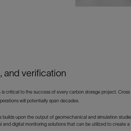
 and verification
is critical to the success of every carbon storage project. Cros
2
perations will potentially span decades.
s builds upon the output of geomechanical and simulation studies
and digital monitoring solutions that can be utilized to create a