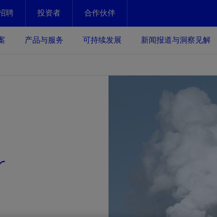
招聘
投资者
合作伙伴
Facebook
Email
案
产品与服务
可持续发展
新闻报道与洞察见解
化
恢复强化
放资产整个生命周期的生产潜能
最大化您的投资回报 - 恢复更多
现、生产时间更长
运营
斯伦贝谢提速油气田开发
绩效实现下一阶段跨越式发展
获取更成熟的油气田储备，缩短新
发时间，并使油气田生产具有更长
井技术
动
心
谢概述
Tela代理式AI助手
以人为本
洞察见解
构建和谐地球家园
r
续的绩效表现
证的电动完井技术。更多选择，更
零路线图、帮助客户在作业运营中
贝谢的最新动态、故事和观点
由SLB研发的工程数智化AI软件
我们以人为本——尊重人权，建设
与世界各地的思想领袖一起步入能
致力于和谐地球家园的繁荣发展—
核心可靠，信心之选
以及新能源和转型机遇指导着我们
更包容的工作场所，并努力实现积
候、人类与自然
目标
经济效益
谢企业数据性能
数据中心解决方案
的数据收集、管理和智能解释来解
更快部署，更自信扩展
高水准绩效