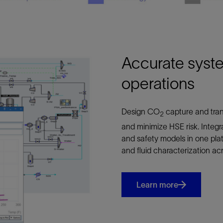
Accurate syste
operations
Design CO
capture and tran
2
and minimize HSE risk. Integr
and safety models in one pla
and fluid characterization acr
Learn more