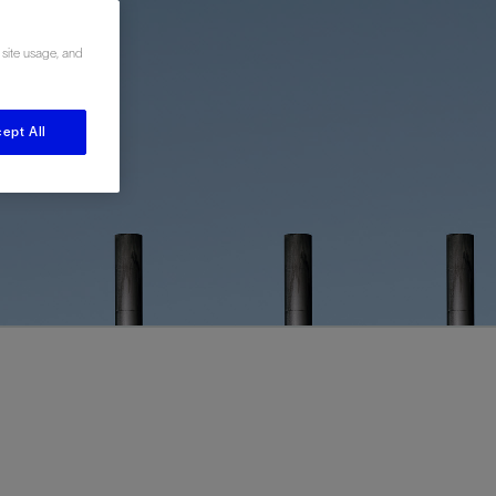
视图
探索更多
探索更多
 site usage, and
斯伦贝谢减少碳足迹
营中的甲
通过实用的、经过量化验证的解决方案来减
务
少碳排放和对环境的影响
与验
与验
ept All
液