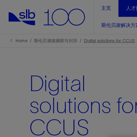
主页
人才
LinkedIn
斯伦贝谢解决方
精选内容
精选内容
精选内容
精选内容
斯伦贝谢解决方案
产品与服务
可持续发展
新闻报道与洞察见解
关于我们
生产优
Home
斯伦贝谢碳捕获与封存
Digital solutions for CCUS
全方位释
地球问题，全球解决方案，分地部署
石油和天然气行业持续创新
管理方式
新闻报道
斯伦贝谢概述
规模数字化
气候行动
洞察见解
我们的业务
Digital
数字化
工业脱碳
以人为本
新闻报道
公司治理
推动运营
案例分享
扩展新能源体系
关注自然
健康、安全和环境
电动完
气候行
新闻中
斯伦贝
solutions fo
经实际验
我们的净
探索斯伦
斯伦贝谢能源术语
报告中心
洞察见解
强成效。
进行脱碳
实现战略
CCUS
斯伦贝
通过先进
锁业务的