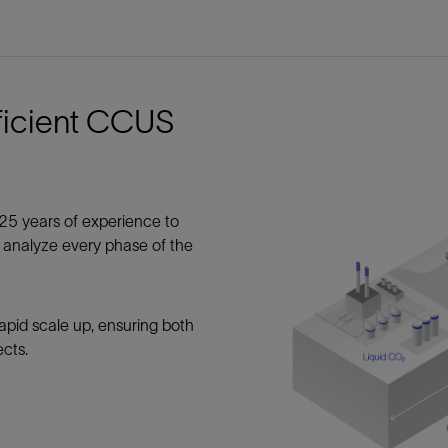
防砂
射孔
油藏隔离阀
ficient CCUS
完井附件
25 years of experience to
d analyze every phase of the
rapid scale up, ensuring both
ects.