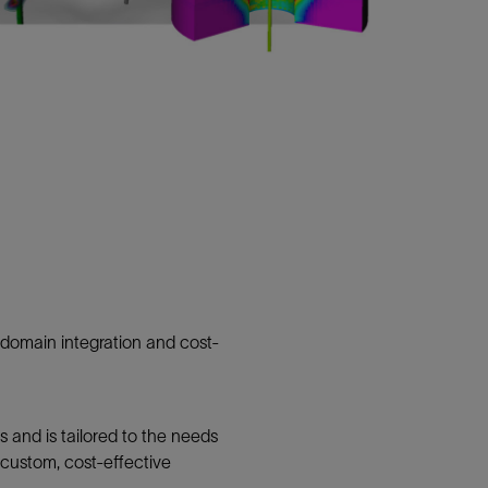
s domain integration and cost-
 and is tailored to the needs
 custom, cost-effective