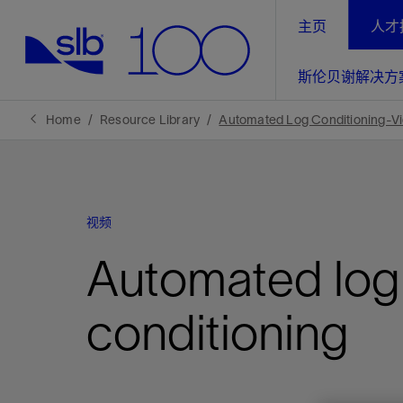
主页
人才
LinkedIn
斯伦贝谢解决方
精选内容
精选内容
精选内容
精选内容
斯伦贝谢解决方案
产品与服务
可持续发展
新闻报道与洞察见解
关于我们
生产优
Home
Resource Library
Automated Log Conditioning-V
全方位释
地球问题，全球解决方案，分地部署
石油和天然气行业持续创新
管理方式
新闻报道
斯伦贝谢概述
规模数字化
气候行动
洞察见解
我们的业务
视频
数字化
工业脱碳
以人为本
新闻报道
公司治理
推动运营
Automated log
案例分享
扩展新能源体系
关注自然
健康、安全和环境
电动完
气候行
新闻中
斯伦贝
经实际验
我们的净
探索斯伦
斯伦贝谢能源术语
报告中心
洞察见解
conditioning
强成效。
进行脱碳
实现战略
斯伦贝
通过先进
锁业务的