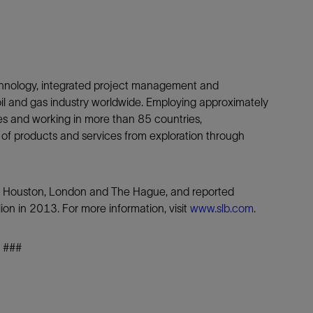
echnology, integrated project management and
oil and gas industry worldwide. Employing approximately
es and working in more than 85 countries,
 of products and services from exploration through
is, Houston, London and The Hague, and reported
ion in 2013. For more information, visit
www.slb.com
.
###