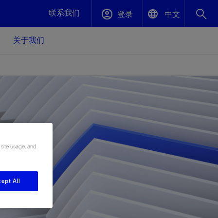
联系我们
登录
中文
关于我们
English
封堵与弃井
中文(中国)
、更快变
高效封堵弃井，确保井筒完整性
斯伦贝谢绩效保障
油气田开
重新定义可实现的系统级优化目标
久、可持
 site usage, and
数据中心基础设施解决方案
关注自然
重大活动
更多元、
源的未来
—为了气
模块化数据中心基础设施，预先在外地预制
我们确定了对我们的运营至关重要的三个关
近距离了解我们的各项活动
极的社会
并运送到现场即可安装——部署时间最多可
键领域：生物多样性、水资源和循环性
ept All
压缩40%
斯伦贝谢利用地热能源
挖掘地球的热能作为可信赖、可持续的资源