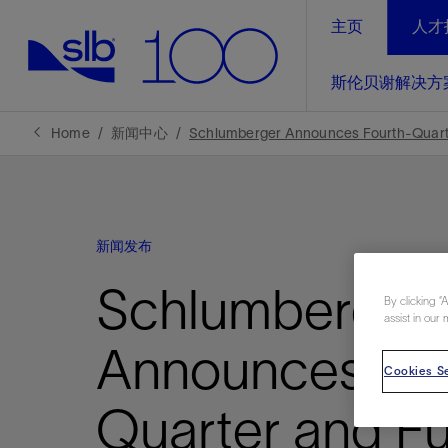
主页
人才
LinkedIn
斯伦贝谢解决方
精选内容
精选内容
精选内容
精选内容
斯伦贝谢解决方案
产品与服务
可持续发展
新闻报道与洞察见解
关于我们
生产优
Home
新闻中心
Schlumberger Announces Fourth-Quarte
全方位释
地球问题，全球解决方案，分地部署
石油和天然气行业持续创新
管理方式
新闻报道
斯伦贝谢概述
规模数字化
气候行动
洞察见解
我们的业务
新闻发布
数字化
工业脱碳
以人为本
新闻报道
公司治理
推动运营
Schlumberger
案例分享
扩展新能源体系
关注自然
健康、安全和环境
By clicking “
电动完
气候行
新闻中
斯伦贝
assist in our 
经实际验
我们的净
探索斯伦
斯伦贝谢能源术语
报告中心
洞察见解
Announces Fou
强成效。
进行脱碳
Cookies Se
实现战略
斯伦贝
Quarter and Fu
通过先进
锁业务的