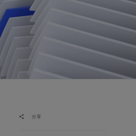
视图
探索更多
探索更多
斯伦贝谢减少碳足迹
营中的甲
通过实用的、经过量化验证的解决方案来减
务
少碳排放和对环境的影响
与验
与验
液
分享