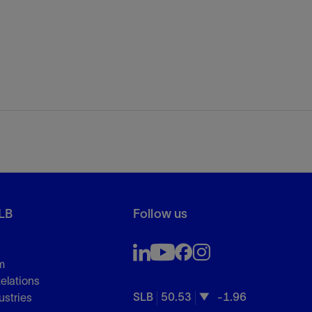
LB
Follow us
m
Relations
SLB
50.53
-1.96
ustries