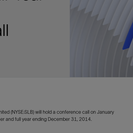
多
多
多
视图
探索更多
探索更多
探索更多
谢碳捕获与封存
征
弃
项目
述
决方案
能
发展与碳管理
务
nter Modular
放管理
火燃烧
、利用与封存（CCUS）
、利用与封存（CCUS）
内价值
力
布全球
队
谢工友会
理
斯伦贝谢消除甲烷排放
地震
地面与井下测井
储层测试
岩石与流体分析
油藏描述软件
数据与分析软件
井筒测井解释
经济软件
钻机与钻机设备
井口与采油树系统
钻井服务
钻井液解决方案、系统及产品
固井
测量
数字化钻井软件
完井
流体、固井与工具
人工举升
油藏增产服务
压裂液输送系统
地面与井下测井
服务于产能绩效的数字化
处理与分离
生产系统
监测与监控
生产用化学品与服务
油气田开发与生产软件
中游服务
快速生产响应解决方案
智能干预
自动修井
连续油管作业
钢丝井干预
电缆井干预
海底修井
抢修服务
井筒完整性评估
电缆修井
地表井测试
井筒完整性评估
油管冲孔和切割
桥塞坐封和取出
井筒重入问题
封隔屏障材料
无钻机弃井解决方案
一体化开发
一体化生产
数据分析
经济计划
地球化学
地质学
地质力学
地球物理
油气系统
岩石物理
油藏工程
储层描述
数字井筒解决方案
油气田发展计划
勘探计划
经济计划
钻井设计
钻井施工
智能生产工作室
生产运营
资产表现
工艺优化
维护计划
生产保障
生产运营数据
云端数据解决方案
本地数据解决方案
定制人工智能解决方案
人工智能与分析
物联网尖端人工智能
数字化碳捕集与碳封存利用
低碳能源
云端服务
技术咨询
油气田咨询服务
地震处理及解释服务
井筒测井解析
管理解决方案与服务
消减常规火炬
消除非常规火炬
提升火炬内燃效率
碳捕获与加工
碳运输
碳封存
地热勘探
地热可行性
地热田开发
地热增产
地热资源一体化开发
清洁制氢技术
氢工艺建模
锂盐湖资源建模
锂卤水盆地资源报告
可持续锂生产
盐水技术质量计算器
碳捕获与加工
碳运输
碳封存
教育推广
ucture
ll
CCUS价值链中灵活、可靠、协作
为了更好的明天，努力消除作业运
钻机设备
产能绩效的数字化
预
整性评估
开发
析
发展计划
计
产工作室
据解决方案
工智能解决方案
碳捕集与碳封存利用
务
决方案与服务
规火炬
与加工
探
氢技术
资源建模
与加工
广
井下地震
快速解释成果
地面试井
储层实验室
数据分析
解释与设计
控压钻井设备
钻头
钻井液添加剂
固井质量评估
随钻测井
电气完井
完井盐水
矿井排水的人工提升系统
智能压裂
录井
面向过程系统性能的数字化服
人工举升
电缆套管测井
设备完整性
生产保障
机器人自主检查
电动井下CT控制系统
数字化钢丝作业
电缆爬行器
海底服务联盟
套管维修
双管柱封隔评价
爆炸油管切割
数字钢丝干预作业
电缆动力干预作业
弃井固井
海底联合作业
井眼地质分析
地下顾问
举升优化
设备健康及可靠性
生产分析
数据科学
企业级数据管理
量身定制的解决方案
云端解决方案与设计
油气藏模拟及应用
光学气体成像相机
气体处理系统
加工、压缩与流动保障软件
碳封存场地评估
地热场地评估
地热场地评估
地热储层数值模拟
Smackover 游戏
气体处理系统
加工、压缩与流动保障软件
碳封存场地评估
效的解决方案，加速帮助客户实现
烷排放和明火燃烧
井下测井
采油树系统
固井与工具
分离
井
孔和切割
生产
划
划
工
营
据解决方案
能与分析
源
询
常规火炬
行性
建模
盆地资源报告
地震处理软件
自动测井平台
无明火试油及清井
岩心分析
数据管理
实时作业
控压钻井服务
定向钻井
钻井液模拟软件
固井软件
随钻测量
流量控制设备
盐水置换
智能电梯
压裂与返排设备
电缆裸眼测井
生产设施
阀门与执行器
地面试油
流动保障
生产作业
设备监控与优化
实时井下盘管作业服务
钢丝机械化作业
电缆修井
油气田寿命修井服务
安全阀修复
超声波固井质量评估
数字钢丝干预作业
钢丝机械干预作业
连续油管机械干预作业
无钻机开放水域弃井作业
测井解释评价
完整性管理
管道完整性
生产顾问
数据管理
生产数据管理系统
数据过渡与数据管理
钻井服务
甲烷增值转化咨询
先进的碳捕获
水平泵送系统
碳封存注入作业、测量、监测
地热地球物理分析
地热勘探钻探
地热建井
先进的碳捕获
水平泵送系统
碳封存注入作业、测量、监测
证
证
试
务
升
统
管作业
封和取出
学
划
现
尖端人工智能
咨询服务
炬内燃效率
开发
锂生产
地震数据库
自动井筒完整性测井
井下储层试油
移动分析解决方案
控压设备
测距与拦截服务
水平定向钻井，矿井和注水井
漏失
地面测井
多边机构
修井液
喷气升力
压裂服务
电缆套管测井
油处理
安全系统
地面多相流计量
生产优化
计量
压裂
电缆射孔
水下坐落管柱
提高生产
水泥胶结测井仪器
机械开槽割刀
现场安全顾问
现场执行及检查
流动保障建模
工区数据管理
云端运营
钻井碳排放管理
甲烷业务咨询
数据驱动提效服务
碳运输阀
地热勘探
地热试井
地热完井
数据驱动提效服务
碳运输阀
碳封存井设计与建设
碳封存井设计与建设
流体分析
解决方案、系统及产品
产服务
监控
干预
入问题
化
理及解释服务
产
术质量计算器
地震数据处理
随钻测井
返排试油
流体分析
钻机设备
扩眼
非水基钻井液
泥浆驱替和隔离液
陀螺测斜服务
实时光纤解释与分析
钻井液
优化人工举升
酸化服务
数字化钢丝作业
采出水处理
节流阀
计量与自动化系统
天然气净化
阀门和执行机构
射孔
电缆套管测井
无隔水套管弃井作业
抢险防砂
高分辨率双井径
机械油管割刀
碳减排顾问
生产潜力挖掘
数据可视化分析
流动保障解决方案
甲烷数字化平台
加工、压缩与流动保障软件
管道化学品及服务
地热勘探钻探
地热储层数值模拟
加工、压缩与流动保障软件
管道化学品及服务
能源解决方案
制造与规模化
碳封存监管许可
碳封存监管许可
述软件
输送系统
化学品与服务
干预
障材料
学
划
井解析
源一体化开发
随钻地震解决方案
光纤测井解决方案
井筒完整性评估
井下流体分析
井筒建设
钻具组合
水基钻井液解决方案
无水泥固井体系
示踪技术
泥饼破碎机
卧式地面泵
水资源管理
过钻杆测井服务
水处理
注水泵
深水化工
管道完整性
测井
管道修复
模块化注入系统
管材切割和管材回收
电磁波套管扫描仪
设备连接
生产洞察
地质力学
甲烷激光雷达相机
地热储层特征描述
、井筒和设施规划，最大限度地减
为复杂行业提供定制化的制造能力
控制成本。
分析软件
井下测井
开发与生产软件
井
弃井解决方案
理
障
地震波成像处理
智能地层评估
试油设计与解释
追踪技术
固控与岩屑管理
井筒清洁工具
完井液
自适应水泥系统
完井软件
固井服务
电潜泵
油田增产优化
分布式光纤测量
气体处理
石油和天然气缓蚀剂
多相流计量
增产与控水
结构地质学
甲烷单点浓度测量仪
地热尽职调查
井解释
钻井软件
务
务
统
营数据
电缆裸眼测井
储层取样
固控与岩屑管理
CemCRETE 固井技术
完井封隔器
过滤
螺杆泵
固体管理
生产化学性能的数字服务
管道泵
地面设备
件
产响应解决方案
整性评估
理
电缆套管测井
无线遥测
深水固井
智能完井
钻井液漏失控制
电动潜水螺杆泵系统
运营优化服务
中游软件
修井工具与解决方案
井
程
录井
气体迁移控制
压裂桥塞和滑套
封隔液
柱塞提升
作业支持
d (NYSE:SLB) will hold a conference call on January
测试
述
岩屑分析
废弃井固井
永久监控
井筒清洁工具
抽油机
新技术试点
rter and full year ending December 31, 2014.
筒解决方案
数字化钢丝作业
井下安全阀
气举
设施规划软件
追踪技术
尾管挂
供电系统与电缆