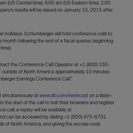
am (US Central time), 8:00 am (US Eastern time), 2:00
防砂
pany’s results will be issued on January 15, 2015 after
射孔
油藏隔离阀
et holidays, Schlumberger will hold conference calls to
完井附件
the month following the end of a fiscal quarter, beginning
time).
ontact the Conference Call Operator at +1 (800) 230-
 outside of North America approximately 10 minutes
lumberger Earnings Conference Call.”
t simultaneously at
www.slb.com/irwebcast
on a listen-
to the start of the call to test their browsers and register
 call, a replay will be available at
and can be accessed by dialing +1 (800) 475-6701
de of North America, and giving the access code