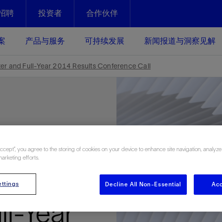
招聘
投资者
合作伙伴
Facebook
Email
案
产品与服务
可持续发展
新闻报道与洞察见解
化
恢复强化
r and Full-Year 2014 Results Conference Call
放资产整个生命周期的生产潜能
最大化您的投资回报 - 恢复更多
现、生产时间更长
运营
斯伦贝谢提速油气田开发
绩效实现下一阶段跨越式发展
获取更成熟的油气田储备，缩短新
发时间，并使油气田生产具有更长
Accept”, you agree to the storing of cookies on your device to enhance site navigation, analyze
井技术
动
心
谢概述
Tela代理式AI助手
以人为本
洞察见解
构建和谐地球家园
marketing efforts.
续的绩效表现
证的电动完井技术。更多选择，更
零路线图、帮助客户在作业运营中
贝谢的最新动态、故事和观点
由SLB研发的工程数智化AI软件
我们以人为本——尊重人权，建设
与世界各地的思想领袖一起步入能
致力于和谐地球家园的繁荣发展—
rth-
核心可靠，信心之选
以及新能源和转型机遇指导着我们
更包容的工作场所，并努力实现积
候、人类与自然
ttings
Decline All Non-Essential
Acc
目标
经济效益
谢企业数据性能
数据中心解决方案
ll-Year
的数据收集、管理和智能解释来解
更快部署，更自信扩展
高水准绩效