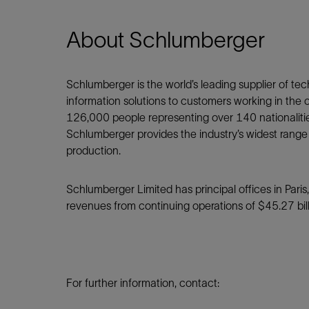
About Schlumberger
Schlumberger is the world’s leading supplier of t
information solutions to customers working in the 
126,000 people representing over 140 nationaliti
Schlumberger provides the industry’s widest range
production.
Schlumberger Limited has principal offices in Par
revenues from continuing operations of $45.27 bill
For further information, contact: