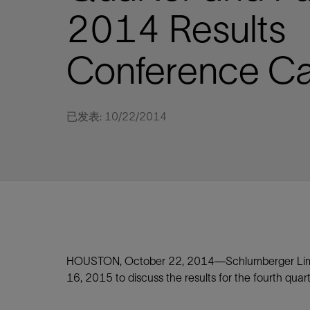
视图
探索更
探索更
探索更
2014 Results
石油和天然气行业持续创新
规模数字化
工业脱碳
扩展新能源体系
管理方式
气候行动
以人为本
关注自然
报告中心
新闻报道
洞察见解
新闻报道
案例分享
斯伦贝谢能源术语
斯伦贝谢概述
我们的业务
公司治理
健康、安全和环境
洞察见解
斯伦贝
储层表
建井
完井
生产
修井
即插即
一体化
油藏描
计划
钻井
生产
数据解
人工智
可持续
咨询服
Data Ce
甲烷排
减少明
碳捕获
地热
氢
锂
碳捕获
创造国
技术实
业务遍
领导团
斯伦贝
危品管
Infrastr
Conference Ca
通过整个
储层表征
油藏描述
甲烷排放管理
地热
首席执行官与首席战略和可持续发
净零排放计划
创造国内价值
保护生物多样性
新闻报道
工业脱碳
IMAGE
以人为本
工业脱碳
道德与合规
培养底蕴深厚的斯伦贝谢安全文化
工业脱碳
地震
钻机与
完井
服务于
智能干
井筒完
一体化
数据分
油气田
钻井设
智能生
云端数
定制人
数字化
云端服
管理解
消减常
碳捕获
地热勘
清洁制
锂盐湖
碳捕获
教育推
且经济高
展官致辞
建井
计划
减少明火燃烧
储能
脱碳作业
尊重人权
保护自然资源
高管演讲
油气创新
技术实力
规模数字化
董事会
我们的安全管理方法
油气创新
地面与
井口与
流体、
处理与
自动修
油管冲
一体化
经济计
勘探计
钻井施
生产运
本地数
人工智
低碳能
技术咨
消除非
碳运输
地热可
氢工艺
锂卤水
碳运输
净零排放
可持续发展治理
完井
钻井
碳捕获、利用与封存（CCUS）
氢
多元、平等、包容
实现循环性
专题与更新
新能源
业务遍布全球
扩展新能源体系
指导方针
人身安全及事故预防
新能源
储层测
钻井服
人工举
生产系
连续油
桥塞坐
地球化
经济计
资产表
物联网
油气田
提升火
碳封存
地热田
可持续
碳封存
已发表: 10/22/2014
利益相关者参与
生产
生产
锂
数字化
领导团队
石油和天然气行业持续创新
联系董事会
员工健康与福祉
数字化
岩石与
钻井液
油藏增
监测与
钢丝井
井筒重
地质学
工艺优
地震处
地热增
盐水技
一体化
供应链可持续发展
修井
数据解决方案
碳捕获、利用与封存（CCUS）
可持续发展
构建和谐地球家园
审计委员会
危品管理
可持续发展
油藏描
固井
压裂液
生产用
电缆井
封隔屏
地质力
维护计
井筒测
地热资
整合地下
健康，安全和环境（HSE）
少延误并
即插即弃
人工智能
数据中心基础设施解决方案
斯伦贝谢工友会
薪酬委员会
数据与
测量
地面与
油气田
海底修
无钻机
地球物
生产保
数据隐私与网络安全
一体化项目
可持续发展与碳管理
提名和治理委员会
井筒测
数字化
中游服
抢修服
油气系
生产运
培训
边缘计算与物联网
能源、技术和创新委员会
经济软
快速生
井筒完
岩石物
咨询服务
财务委员会
电缆修
油藏工
HOUSTON, October 22, 2014—Schlumberger Limite
Data Center Modular
地表井
储层描
16, 2015 to discuss the results for the fourth qua
Infrastructure
数字井
培训