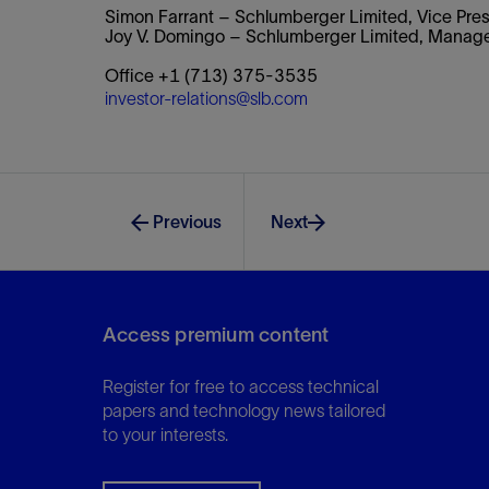
Simon Farrant – Schlumberger Limited, Vice Presi
Joy V. Domingo – Schlumberger Limited, Manager
Office +1 (713) 375-3535
investor-relations@slb.com
Previous
Next
Access premium content
Register for free to access technical
papers and technology news tailored
to your interests.