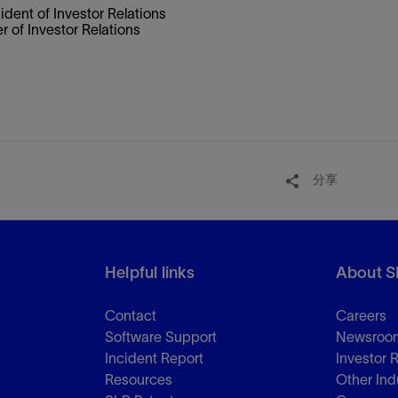
dent of Investor Relations
 of Investor Relations
分享
Helpful links
About S
Contact
Careers
Software Support
Newsroo
Incident Report
Investor 
Resources
Other Ind