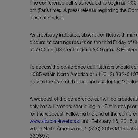
The conference call is scheduled to begin at 7:00 
pm (Paris time). A press release regarding the Com
close of market.
As previously indicated, absent conflicts with mark
discuss its earnings results on the third Friday of 
at 7:00 am (US Central time), 8:00 am (US Eastern 
To access the conference call, listeners should c
1085 within North America or +1 (612) 332-0107
prior to the start of the call, and ask for the “Sch
A webcast of the conference call will be broadcas
only basis. Listeners should log in 15 minutes prior 
for the webcast. Following the end of the conference
www.slb.com/irwebcast
until February 16, 2015, 
within North America or +1 (320) 365-3844 outsi
339697.