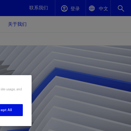
联系我们
登录
中文
关于我们
English
封堵与弃井
中文(中国)
、更快变
高效封堵弃井，确保井筒完整性
斯伦贝谢绩效保障
油气田开
重新定义可实现的系统级优化目标
久、可持
数据中心基础设施解决方案
关注自然
重大活动
 site usage, and
更多元、
源的未来
—为了气
模块化数据中心基础设施，预先在外地预制
我们确定了对我们的运营至关重要的三个关
近距离了解我们的各项活动
极的社会
并运送到现场即可安装——部署时间最多可
键领域：生物多样性、水资源和循环性
ept All
压缩40%
斯伦贝谢利用地热能源
挖掘地球的热能作为可信赖、可持续的资源