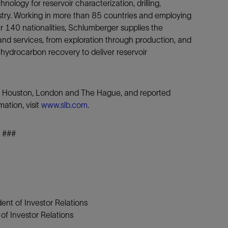
nology for reservoir characterization, drilling,
ustry. Working in more than 85 countries and employing
140 nationalities, Schlumberger supplies the
nd services, from exploration through production, and
 hydrocarbon recovery to deliver reservoir
is, Houston, London and The Hague, and reported
ation, visit
www.slb.com
.
###
ent of Investor Relations
f Investor Relations