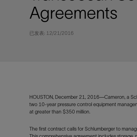
视图
探索更
探索更
探索更
Agreements
石油和天然气行业持续创新
规模数字化
工业脱碳
扩展新能源体系
管理方式
气候行动
以人为本
关注自然
报告中心
新闻报道
洞察见解
新闻报道
案例分享
斯伦贝谢能源术语
斯伦贝谢概述
我们的业务
公司治理
健康、安全和环境
洞察见解
斯伦贝
储层表
建井
完井
生产
修井
即插即
一体化
油藏描
计划
钻井
生产
数据解
人工智
可持续
咨询服
Data Ce
甲烷排
减少明
碳捕获
地热
氢
锂
碳捕获
创造国
技术实
业务遍
领导团
斯伦贝
危品管
Infrastr
通过整个
储层表征
油藏描述
甲烷排放管理
地热
首席执行官与首席战略和可持续发
净零排放计划
创造国内价值
保护生物多样性
新闻报道
工业脱碳
IMAGE
以人为本
工业脱碳
道德与合规
培养底蕴深厚的斯伦贝谢安全文化
工业脱碳
地震
钻机与
完井
服务于
智能干
井筒完
一体化
数据分
油气田
钻井设
智能生
云端数
定制人
数字化
云端服
管理解
消减常
碳捕获
地热勘
清洁制
锂盐湖
碳捕获
教育推
已发表: 12/21/2016
且经济高
展官致辞
建井
计划
减少明火燃烧
储能
脱碳作业
尊重人权
保护自然资源
高管演讲
油气创新
技术实力
规模数字化
董事会
我们的安全管理方法
油气创新
地面与
井口与
流体、
处理与
自动修
油管冲
一体化
经济计
勘探计
钻井施
生产运
本地数
人工智
低碳能
技术咨
消除非
碳运输
地热可
氢工艺
锂卤水
碳运输
净零排放
可持续发展治理
完井
钻井
碳捕获、利用与封存（CCUS）
氢
多元、平等、包容
实现循环性
专题与更新
新能源
业务遍布全球
扩展新能源体系
指导方针
人身安全及事故预防
新能源
储层测
钻井服
人工举
生产系
连续油
桥塞坐
地球化
经济计
资产表
物联网
油气田
提升火
碳封存
地热田
可持续
碳封存
利益相关者参与
生产
生产
锂
数字化
领导团队
石油和天然气行业持续创新
联系董事会
员工健康与福祉
数字化
岩石与
钻井液
油藏增
监测与
钢丝井
井筒重
地质学
工艺优
地震处
地热增
盐水技
一体化
供应链可持续发展
修井
数据解决方案
碳捕获、利用与封存（CCUS）
可持续发展
构建和谐地球家园
审计委员会
危品管理
可持续发展
油藏描
固井
压裂液
生产用
电缆井
封隔屏
地质力
维护计
井筒测
地热资
整合地下
健康，安全和环境（HSE）
少延误并
即插即弃
人工智能
数据中心基础设施解决方案
斯伦贝谢工友会
薪酬委员会
数据与
测量
地面与
油气田
海底修
无钻机
地球物
生产保
数据隐私与网络安全
一体化项目
可持续发展与碳管理
提名和治理委员会
井筒测
数字化
中游服
抢修服
油气系
生产运
培训
边缘计算与物联网
能源、技术和创新委员会
经济软
快速生
井筒完
岩石物
HOUSTON, December 21, 2016—Cameron, a Schlu
two 10-year pressure control equipment manageme
咨询服务
财务委员会
电缆修
油藏工
at greater than $350 million.
Data Center Modular
地表井
储层描
Infrastructure
数字井
The first contract calls for Schlumberger to manag
培训
This comprehensive agreement includes storage, ma