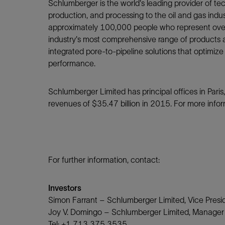
Schlumberger is the world's leading provider of tech
production, and processing to the oil and gas ind
approximately 100,000 people who represent over 
industry's most comprehensive range of products a
integrated pore-to-pipeline solutions that optimize
performance.
Schlumberger Limited has principal offices in Par
revenues of $35.47 billion in 2015. For more inform
For further information, contact:
Investors
Simon Farrant – Schlumberger Limited, Vice Presid
Joy V. Domingo – Schlumberger Limited, Manager o
Tel: +1 713 375 3535