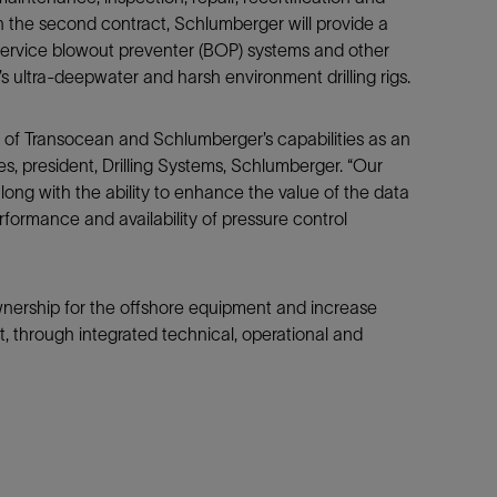
 the second contract, Schlumberger will provide a
防砂
service blowout preventer (BOP) systems and other
射孔
s ultra-deepwater and harsh environment drilling rigs.
油藏隔离阀
完井附件
of Transocean and Schlumberger’s capabilities as an
s, president, Drilling Systems, Schlumberger. “Our
ong with the ability to enhance the value of the data
rformance and availability of pressure control
ownership for the offshore equipment and increase
, through integrated technical, operational and