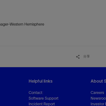
anager-Western Hemisphere
分享
Helpful links
About 
Contact
Careers
Software Support
Newsro
Incident Report
Investor 