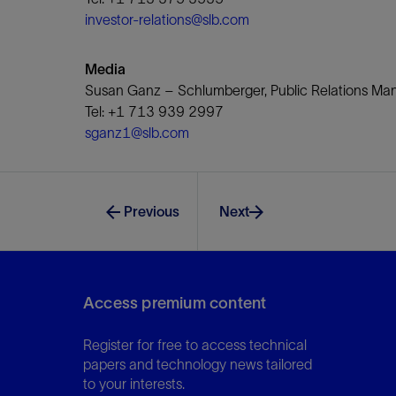
investor-relations@slb.com
Media
Susan Ganz – Schlumberger, Public Relations M
Tel: +1 713 939 2997
sganz1@slb.com
Previous
Next
Access premium content
Register for free to access technical
papers and technology news tailored
to your interests.