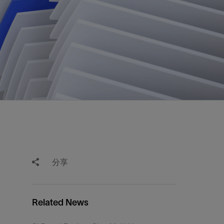
视图
探索更多
探索更多
斯伦贝谢减少碳足迹
营中的甲
通过实用的、经过量化验证的解决方案来减
务
少碳排放和对环境的影响
与验
与验
液
分享
Related News