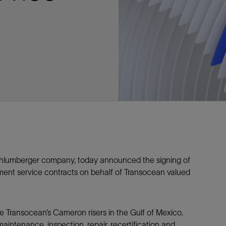
多
多
多
视图
探索更多
探索更多
探索更多
谢碳捕获与封存
征
弃
项目
述
决方案
能
发展与碳管理
务
nter Modular
放管理
火燃烧
、利用与封存（CCUS）
、利用与封存（CCUS）
内价值
力
布全球
队
谢工友会
理
斯伦贝谢消除甲烷排放
地震
地面与井下测井
储层测试
岩石与流体分析
油藏描述软件
数据与分析软件
井筒测井解释
经济软件
钻机与钻机设备
井口与采油树系统
钻井服务
钻井液解决方案、系统及产品
固井
测量
数字化钻井软件
完井
流体、固井与工具
人工举升
油藏增产服务
压裂液输送系统
地面与井下测井
服务于产能绩效的数字化
处理与分离
生产系统
监测与监控
生产用化学品与服务
油气田开发与生产软件
中游服务
快速生产响应解决方案
智能干预
自动修井
连续油管作业
钢丝井干预
电缆井干预
海底修井
抢修服务
井筒完整性评估
电缆修井
地表井测试
井筒完整性评估
油管冲孔和切割
桥塞坐封和取出
井筒重入问题
封隔屏障材料
无钻机弃井解决方案
一体化开发
一体化生产
数据分析
经济计划
地球化学
地质学
地质力学
地球物理
油气系统
岩石物理
油藏工程
储层描述
数字井筒解决方案
油气田发展计划
勘探计划
经济计划
钻井设计
钻井施工
智能生产工作室
生产运营
资产表现
工艺优化
维护计划
生产保障
生产运营数据
云端数据解决方案
本地数据解决方案
定制人工智能解决方案
人工智能与分析
物联网尖端人工智能
数字化碳捕集与碳封存利用
低碳能源
云端服务
技术咨询
油气田咨询服务
地震处理及解释服务
井筒测井解析
管理解决方案与服务
消减常规火炬
消除非常规火炬
提升火炬内燃效率
碳捕获与加工
碳运输
碳封存
地热勘探
地热可行性
地热田开发
地热增产
地热资源一体化开发
清洁制氢技术
氢工艺建模
锂盐湖资源建模
锂卤水盆地资源报告
可持续锂生产
盐水技术质量计算器
碳捕获与加工
碳运输
碳封存
教育推广
ucture
CCUS价值链中灵活、可靠、协作
为了更好的明天，努力消除作业运
钻机设备
产能绩效的数字化
预
整性评估
开发
析
发展计划
计
产工作室
据解决方案
工智能解决方案
碳捕集与碳封存利用
务
决方案与服务
规火炬
与加工
探
氢技术
资源建模
与加工
广
井下地震
快速解释成果
地面试井
储层实验室
数据分析
解释与设计
控压钻井设备
钻头
钻井液添加剂
固井质量评估
随钻测井
电气完井
完井盐水
矿井排水的人工提升系统
智能压裂
录井
面向过程系统性能的数字化服
人工举升
电缆套管测井
设备完整性
生产保障
机器人自主检查
电动井下CT控制系统
数字化钢丝作业
电缆爬行器
海底服务联盟
套管维修
双管柱封隔评价
爆炸油管切割
数字钢丝干预作业
电缆动力干预作业
弃井固井
海底联合作业
井眼地质分析
地下顾问
举升优化
设备健康及可靠性
生产分析
数据科学
企业级数据管理
量身定制的解决方案
云端解决方案与设计
油气藏模拟及应用
光学气体成像相机
气体处理系统
加工、压缩与流动保障软件
碳封存场地评估
地热场地评估
地热场地评估
地热储层数值模拟
Smackover 游戏
气体处理系统
加工、压缩与流动保障软件
碳封存场地评估
效的解决方案，加速帮助客户实现
烷排放和明火燃烧
井下测井
采油树系统
固井与工具
分离
井
孔和切割
生产
划
划
工
营
据解决方案
能与分析
源
询
常规火炬
行性
建模
盆地资源报告
地震处理软件
自动测井平台
无明火试油及清井
岩心分析
数据管理
实时作业
控压钻井服务
定向钻井
钻井液模拟软件
固井软件
随钻测量
流量控制设备
盐水置换
智能电梯
压裂与返排设备
电缆裸眼测井
生产设施
阀门与执行器
地面试油
流动保障
生产作业
设备监控与优化
实时井下盘管作业服务
钢丝机械化作业
电缆修井
油气田寿命修井服务
安全阀修复
超声波固井质量评估
数字钢丝干预作业
钢丝机械干预作业
连续油管机械干预作业
无钻机开放水域弃井作业
测井解释评价
完整性管理
管道完整性
生产顾问
数据管理
生产数据管理系统
数据过渡与数据管理
钻井服务
甲烷增值转化咨询
先进的碳捕获
水平泵送系统
碳封存注入作业、测量、监测
地热地球物理分析
地热勘探钻探
地热建井
先进的碳捕获
水平泵送系统
碳封存注入作业、测量、监测
证
证
试
务
升
统
管作业
封和取出
学
划
现
尖端人工智能
咨询服务
炬内燃效率
开发
锂生产
地震数据库
自动井筒完整性测井
井下储层试油
移动分析解决方案
控压设备
测距与拦截服务
水平定向钻井，矿井和注水井
漏失
地面测井
多边机构
修井液
喷气升力
压裂服务
电缆套管测井
油处理
安全系统
地面多相流计量
生产优化
计量
压裂
电缆射孔
水下坐落管柱
提高生产
水泥胶结测井仪器
机械开槽割刀
现场安全顾问
现场执行及检查
流动保障建模
工区数据管理
云端运营
钻井碳排放管理
甲烷业务咨询
数据驱动提效服务
碳运输阀
地热勘探
地热试井
地热完井
数据驱动提效服务
碳运输阀
碳封存井设计与建设
碳封存井设计与建设
流体分析
解决方案、系统及产品
产服务
监控
干预
入问题
化
理及解释服务
产
术质量计算器
地震数据处理
随钻测井
返排试油
流体分析
钻机设备
扩眼
非水基钻井液
泥浆驱替和隔离液
陀螺测斜服务
实时光纤解释与分析
钻井液
优化人工举升
酸化服务
数字化钢丝作业
采出水处理
节流阀
计量与自动化系统
天然气净化
阀门和执行机构
射孔
电缆套管测井
无隔水套管弃井作业
抢险防砂
高分辨率双井径
机械油管割刀
碳减排顾问
生产潜力挖掘
数据可视化分析
流动保障解决方案
甲烷数字化平台
加工、压缩与流动保障软件
管道化学品及服务
地热勘探钻探
地热储层数值模拟
加工、压缩与流动保障软件
管道化学品及服务
能源解决方案
制造与规模化
碳封存监管许可
碳封存监管许可
述软件
输送系统
化学品与服务
干预
障材料
学
划
井解析
源一体化开发
随钻地震解决方案
光纤测井解决方案
井筒完整性评估
井下流体分析
井筒建设
钻具组合
水基钻井液解决方案
无水泥固井体系
示踪技术
泥饼破碎机
卧式地面泵
水资源管理
过钻杆测井服务
水处理
注水泵
深水化工
管道完整性
测井
管道修复
模块化注入系统
管材切割和管材回收
电磁波套管扫描仪
设备连接
生产洞察
地质力学
甲烷激光雷达相机
地热储层特征描述
、井筒和设施规划，最大限度地减
为复杂行业提供定制化的制造能力
控制成本。
分析软件
井下测井
开发与生产软件
井
弃井解决方案
理
障
地震波成像处理
智能地层评估
试油设计与解释
追踪技术
固控与岩屑管理
井筒清洁工具
完井液
自适应水泥系统
完井软件
固井服务
电潜泵
油田增产优化
分布式光纤测量
气体处理
石油和天然气缓蚀剂
多相流计量
增产与控水
结构地质学
甲烷单点浓度测量仪
地热尽职调查
井解释
钻井软件
务
务
统
营数据
电缆裸眼测井
储层取样
固控与岩屑管理
CemCRETE 固井技术
完井封隔器
过滤
螺杆泵
固体管理
生产化学性能的数字服务
管道泵
地面设备
件
产响应解决方案
整性评估
理
电缆套管测井
无线遥测
深水固井
智能完井
钻井液漏失控制
电动潜水螺杆泵系统
运营优化服务
中游软件
修井工具与解决方案
mberger company, today announced the signing of
nt service contracts on behalf of Transocean valued
井
程
录井
气体迁移控制
压裂桥塞和滑套
封隔液
柱塞提升
作业支持
测试
述
岩屑分析
废弃井固井
永久监控
井筒清洁工具
抽油机
新技术试点
筒解决方案
数字化钢丝作业
井下安全阀
气举
设施规划软件
e Transocean’s Cameron risers in the Gulf of Mexico.
追踪技术
尾管挂
供电系统与电缆
intenance, inspection, repair, recertification and