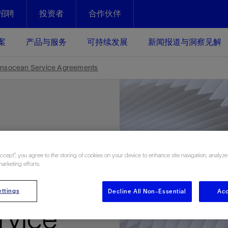
招聘
投资者
合作伙伴
Facebook
Email
案
产品与服务
可持续发展
新闻报道与洞察见解
化
恢复强化
ansocean Service Agreements
放资产整个生命周期的生产潜能
最大化您的投资回报 - 恢复更多
现、生产时间更长
运营
斯伦贝谢提速油气田开发
绩效实现下一阶段跨越式发展
获取更成熟的油气田储备，缩短新
Signs
发时间，并使油气田生产具有更长
井技术
动
心
谢概述
Tela代理式AI助手
以人为本
洞察见解
构建和谐地球家园
Accept”, you agree to the storing of cookies on your device to enhance site navigation, analyze
marketing efforts.
续的绩效表现
证的电动完井技术。更多选择，更
零路线图、帮助客户在作业运营中
贝谢的最新动态、故事和观点
由SLB研发的工程数智化AI软件
我们以人为本——尊重人权，建设
与世界各地的思想领袖一起步入能
致力于和谐地球家园的繁荣发展—
m
核心可靠，信心之选
以及新能源和转型机遇指导着我们
更包容的工作场所，并努力实现积
候、人类与自然
ttings
Decline All Non-Essential
Acc
目标
经济效益
谢企业数据性能
数据中心解决方案
rvice
的数据收集、管理和智能解释来解
更快部署，更自信扩展
高水准绩效