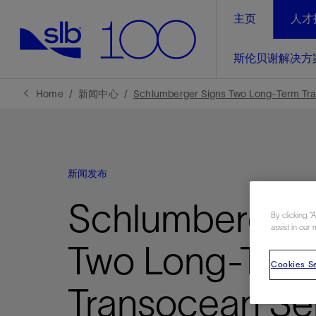
主页
人才
LinkedIn
斯伦贝谢解决方
精选内容
精选内容
精选内容
精选内容
斯伦贝谢解决方案
产品与服务
可持续发展
新闻报道与洞察见解
关于我们
生产优
Home
新闻中心
Schlumberger Signs Two Long-Term Tr
全方位释
地球问题，全球解决方案，分地部署
石油和天然气行业持续创新
管理方式
新闻报道
斯伦贝谢概述
规模数字化
气候行动
洞察见解
我们的业务
新闻发布
数字化
工业脱碳
以人为本
新闻报道
公司治理
推动运营
Schlumberger 
案例分享
扩展新能源体系
关注自然
健康、安全和环境
电动完
气候行
新闻中
斯伦贝
By clicking “
assist in our 
经实际验
我们的净
探索斯伦
斯伦贝谢能源术语
报告中心
洞察见解
Two Long-Ter
强成效。
进行脱碳
Cookies Se
实现战略
斯伦贝
Transocean Se
通过先进
锁业务的