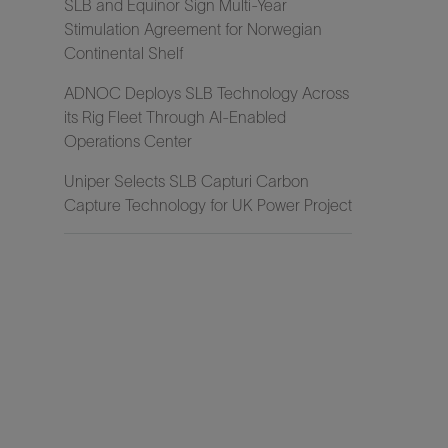
SLB and Equinor Sign Multi-Year
Stimulation Agreement for Norwegian
Continental Shelf
ADNOC Deploys SLB Technology Across
its Rig Fleet Through AI-Enabled
Operations Center
Uniper Selects SLB Capturi Carbon
Capture Technology for UK Power Project