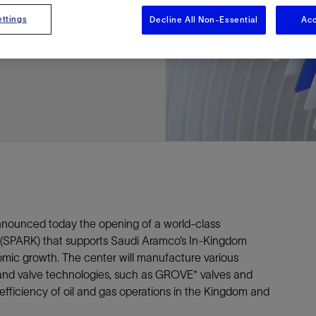
多
多
多
视图
探索更多
探索更多
探索更多
ttings
Decline All Non-Essential
Acc
谢碳捕获与封存
征
弃
项目
述
决方案
能
发展与碳管理
务
nter Modular
放管理
火燃烧
、利用与封存（CCUS）
、利用与封存（CCUS）
内价值
力
布全球
队
谢工友会
理
斯伦贝谢消除甲烷排放
地震
地面与井下测井
储层测试
岩石与流体分析
油藏描述软件
数据与分析软件
井筒测井解释
经济软件
钻机与钻机设备
井口与采油树系统
钻井服务
钻井液解决方案、系统及产品
固井
测量
数字化钻井软件
完井
流体、固井与工具
人工举升
油藏增产服务
压裂液输送系统
地面与井下测井
服务于产能绩效的数字化
处理与分离
生产系统
监测与监控
生产用化学品与服务
油气田开发与生产软件
中游服务
快速生产响应解决方案
智能干预
自动修井
连续油管作业
钢丝井干预
电缆井干预
海底修井
抢修服务
井筒完整性评估
电缆修井
地表井测试
井筒完整性评估
油管冲孔和切割
桥塞坐封和取出
井筒重入问题
封隔屏障材料
无钻机弃井解决方案
一体化开发
一体化生产
数据分析
经济计划
地球化学
地质学
地质力学
地球物理
油气系统
岩石物理
油藏工程
储层描述
数字井筒解决方案
油气田发展计划
勘探计划
经济计划
钻井设计
钻井施工
智能生产工作室
生产运营
资产表现
工艺优化
维护计划
生产保障
生产运营数据
云端数据解决方案
本地数据解决方案
定制人工智能解决方案
人工智能与分析
物联网尖端人工智能
数字化碳捕集与碳封存利用
低碳能源
云端服务
技术咨询
油气田咨询服务
地震处理及解释服务
井筒测井解析
管理解决方案与服务
消减常规火炬
消除非常规火炬
提升火炬内燃效率
碳捕获与加工
碳运输
碳封存
地热勘探
地热可行性
地热田开发
地热增产
地热资源一体化开发
清洁制氢技术
氢工艺建模
锂盐湖资源建模
锂卤水盆地资源报告
可持续锂生产
盐水技术质量计算器
碳捕获与加工
碳运输
碳封存
教育推广
ucture
CCUS价值链中灵活、可靠、协作
为了更好的明天，努力消除作业运
钻机设备
产能绩效的数字化
预
整性评估
开发
析
发展计划
计
产工作室
据解决方案
工智能解决方案
碳捕集与碳封存利用
务
决方案与服务
规火炬
与加工
探
氢技术
资源建模
与加工
广
井下地震
快速解释成果
地面试井
储层实验室
数据分析
解释与设计
控压钻井设备
钻头
钻井液添加剂
固井质量评估
随钻测井
电气完井
完井盐水
矿井排水的人工提升系统
智能压裂
录井
面向过程系统性能的数字化服
人工举升
电缆套管测井
设备完整性
生产保障
机器人自主检查
电动井下CT控制系统
数字化钢丝作业
电缆爬行器
海底服务联盟
套管维修
双管柱封隔评价
爆炸油管切割
数字钢丝干预作业
电缆动力干预作业
弃井固井
海底联合作业
井眼地质分析
地下顾问
举升优化
设备健康及可靠性
生产分析
数据科学
企业级数据管理
量身定制的解决方案
云端解决方案与设计
油气藏模拟及应用
光学气体成像相机
气体处理系统
加工、压缩与流动保障软件
碳封存场地评估
地热场地评估
地热场地评估
地热储层数值模拟
Smackover 游戏
气体处理系统
加工、压缩与流动保障软件
碳封存场地评估
效的解决方案，加速帮助客户实现
烷排放和明火燃烧
井下测井
采油树系统
固井与工具
分离
井
孔和切割
生产
划
划
工
营
据解决方案
能与分析
源
询
常规火炬
行性
建模
盆地资源报告
地震处理软件
自动测井平台
无明火试油及清井
岩心分析
数据管理
实时作业
控压钻井服务
定向钻井
钻井液模拟软件
固井软件
随钻测量
流量控制设备
盐水置换
智能电梯
压裂与返排设备
电缆裸眼测井
生产设施
阀门与执行器
地面试油
流动保障
生产作业
设备监控与优化
实时井下盘管作业服务
钢丝机械化作业
电缆修井
油气田寿命修井服务
安全阀修复
超声波固井质量评估
数字钢丝干预作业
钢丝机械干预作业
连续油管机械干预作业
无钻机开放水域弃井作业
测井解释评价
完整性管理
管道完整性
生产顾问
数据管理
生产数据管理系统
数据过渡与数据管理
钻井服务
甲烷增值转化咨询
先进的碳捕获
水平泵送系统
碳封存注入作业、测量、监测
地热地球物理分析
地热勘探钻探
地热建井
先进的碳捕获
水平泵送系统
碳封存注入作业、测量、监测
证
证
试
务
升
统
管作业
封和取出
学
划
现
尖端人工智能
咨询服务
炬内燃效率
开发
锂生产
地震数据库
自动井筒完整性测井
井下储层试油
移动分析解决方案
控压设备
测距与拦截服务
水平定向钻井，矿井和注水井
漏失
地面测井
多边机构
修井液
喷气升力
压裂服务
电缆套管测井
油处理
安全系统
地面多相流计量
生产优化
计量
压裂
电缆射孔
水下坐落管柱
提高生产
水泥胶结测井仪器
机械开槽割刀
现场安全顾问
现场执行及检查
流动保障建模
工区数据管理
云端运营
钻井碳排放管理
甲烷业务咨询
数据驱动提效服务
碳运输阀
地热勘探
地热试井
地热完井
数据驱动提效服务
碳运输阀
碳封存井设计与建设
碳封存井设计与建设
流体分析
解决方案、系统及产品
产服务
监控
干预
入问题
化
理及解释服务
产
术质量计算器
地震数据处理
随钻测井
返排试油
流体分析
钻机设备
扩眼
非水基钻井液
泥浆驱替和隔离液
陀螺测斜服务
实时光纤解释与分析
钻井液
优化人工举升
酸化服务
数字化钢丝作业
采出水处理
节流阀
计量与自动化系统
天然气净化
阀门和执行机构
射孔
电缆套管测井
无隔水套管弃井作业
抢险防砂
高分辨率双井径
机械油管割刀
碳减排顾问
生产潜力挖掘
数据可视化分析
流动保障解决方案
甲烷数字化平台
加工、压缩与流动保障软件
管道化学品及服务
地热勘探钻探
地热储层数值模拟
加工、压缩与流动保障软件
管道化学品及服务
能源解决方案
制造与规模化
碳封存监管许可
碳封存监管许可
述软件
输送系统
化学品与服务
干预
障材料
学
划
井解析
源一体化开发
随钻地震解决方案
光纤测井解决方案
井筒完整性评估
井下流体分析
井筒建设
钻具组合
水基钻井液解决方案
无水泥固井体系
示踪技术
泥饼破碎机
卧式地面泵
水资源管理
过钻杆测井服务
水处理
注水泵
深水化工
管道完整性
测井
管道修复
模块化注入系统
管材切割和管材回收
电磁波套管扫描仪
设备连接
生产洞察
地质力学
甲烷激光雷达相机
地热储层特征描述
、井筒和设施规划，最大限度地减
为复杂行业提供定制化的制造能力
控制成本。
分析软件
井下测井
开发与生产软件
井
弃井解决方案
理
障
地震波成像处理
智能地层评估
试油设计与解释
追踪技术
固控与岩屑管理
井筒清洁工具
完井液
自适应水泥系统
完井软件
固井服务
电潜泵
油田增产优化
分布式光纤测量
气体处理
石油和天然气缓蚀剂
多相流计量
增产与控水
结构地质学
甲烷单点浓度测量仪
地热尽职调查
井解释
钻井软件
务
务
统
营数据
电缆裸眼测井
储层取样
固控与岩屑管理
CemCRETE 固井技术
完井封隔器
过滤
螺杆泵
固体管理
生产化学性能的数字服务
管道泵
地面设备
件
产响应解决方案
整性评估
理
电缆套管测井
无线遥测
深水固井
智能完井
钻井液漏失控制
电动潜水螺杆泵系统
运营优化服务
中游软件
修井工具与解决方案
ounced today the opening of a world-class
 (SPARK) that supports Saudi Aramco’s In-Kingdom
井
程
录井
气体迁移控制
压裂桥塞和滑套
封隔液
柱塞提升
作业支持
mic growth. The center will manufacture various
测试
述
岩屑分析
废弃井固井
永久监控
井筒清洁工具
抽油机
新技术试点
 and valve technologies, such as GROVE* valves and
筒解决方案
数字化钢丝作业
井下安全阀
气举
设施规划软件
 efficiency of oil and gas operations in the Kingdom and
追踪技术
尾管挂
供电系统与电缆