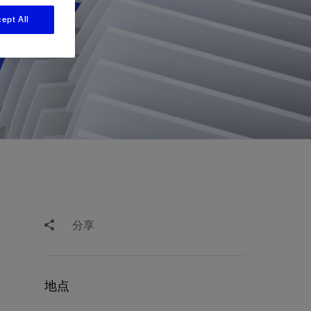
视图
探索更多
探索更多
ept All
斯伦贝谢减少碳足迹
营中的甲
通过实用的、经过量化验证的解决方案来减
务
少碳排放和对环境的影响
与验
与验
液
分享
地点