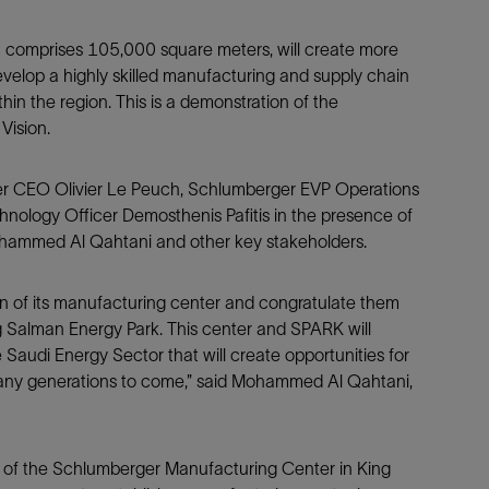
防砂
h comprises 105,000 square meters, will create more
射孔
velop a highly skilled manufacturing and supply chain
油藏隔离阀
hin the region. This is a demonstration of the
Vision.
完井附件
er CEO Olivier Le Peuch, Schlumberger EVP Operations
ology Officer Demosthenis Pafitis in the presence of
hammed Al Qahtani and other key stakeholders.
n of its manufacturing center and congratulate them
ng Salman Energy Park. This center and SPARK will
 Saudi Energy Sector that will create opportunities for
any generations to come,” said Mohammed Al Qahtani,
on of the Schlumberger Manufacturing Center in King