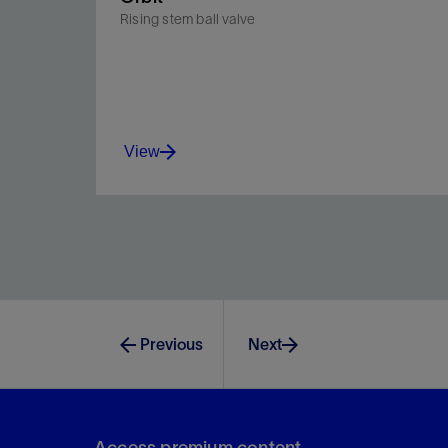
Rising stem ball valve
View
Ideal when zero leakage and frequent operation
are required.
Previous
Next
View