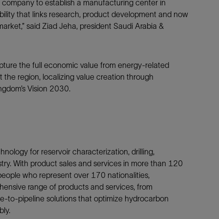
s company to establish a manufacturing center in
bility that links research, product development and now
arket,” said Ziad Jeha, president Saudi Arabia &
pture the full economic value from energy-related
the region, localizing value creation through
ingdom’s Vision 2030.
nology for reservoir characterization, drilling,
stry. With product sales and services in more than 120
ople who represent over 170 nationalities,
hensive range of products and services, from
re-to-pipeline solutions that optimize hydrocarbon
bly.