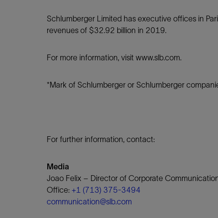
Schlumberger Limited has executive offices in Pa
revenues of $32.92 billion in 2019.
For more information, visit www.slb.com.
*Mark of Schlumberger or Schlumberger companie
For further information, contact:
Media
Joao Felix – Director of Corporate Communicatio
Office:
+1 (713) 375-3494
communication@slb.com