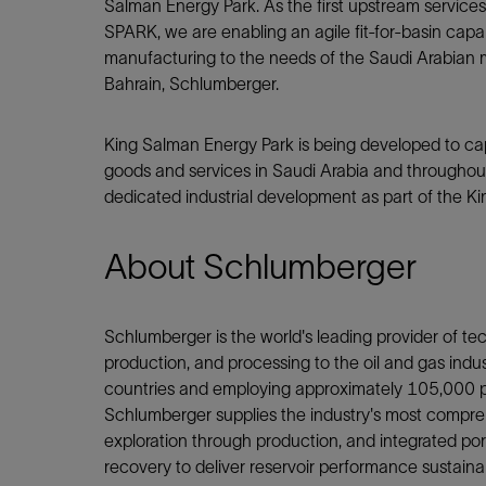
Salman Energy Park. As the first upstream service
SPARK, we are enabling an agile fit-for-basin capa
manufacturing to the needs of the Saudi Arabian m
Bahrain, Schlumberger.
King Salman Energy Park is being developed to ca
goods and services in Saudi Arabia and throughout 
dedicated industrial development as part of the K
About Schlumberger
Schlumberger is the world's leading provider of tech
production, and processing to the oil and gas indu
countries and employing approximately 105,000 pe
Schlumberger supplies the industry's most compre
exploration through production, and integrated po
recovery to deliver reservoir performance sustaina