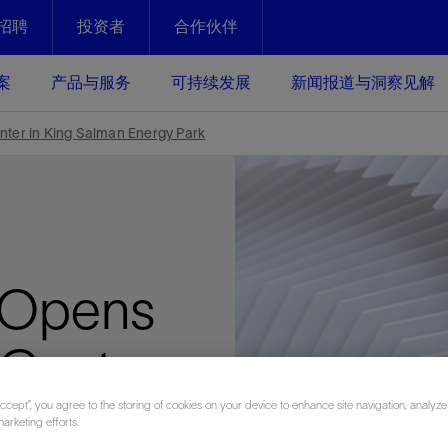
招聘
投资者
合作伙伴
Facebook
Email
案
产品与服务
可持续发展
新闻报道与洞察见解
化
恢复强化
ter in King Salman Energy Park
放资产整个生命周期的生产潜能
最大化您的投资回报 - 恢复更多
现、生产时间更长
运营
斯伦贝谢提速油气田开发
绩效实现下一阶段跨越式发展
获取更成熟的油气田储备，缩短新
 Opens
发时间，并使油气田生产具有更长
井技术
动
心
谢概述
Tela代理式AI助手
以人为本
洞察见解
构建和谐地球家园
续的绩效表现
证的电动完井技术。更多选择，更
零路线图、帮助客户在作业运营中
贝谢的最新动态、故事和观点
由SLB研发的工程数智化AI软件
我们以人为本——尊重人权，建设
与世界各地的思想领袖一起步入能
致力于和谐地球家园的繁荣发展—
 Center
核心可靠，信心之选
以及新能源和转型机遇指导着我们
更包容的工作场所，并努力实现积
候、人类与自然
目标
经济效益
谢企业数据性能
数据中心解决方案
Accept”, you agree to the storing of cookies on your device to enhance site navigation, analyze
 Energy
的数据收集、管理和智能解释来解
更快部署，更自信扩展
marketing efforts.
高水准绩效