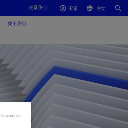
联系我们
登录
中文
关于我们
English
封堵与弃井
中文(中国)
、更快变
高效封堵弃井，确保井筒完整性
斯伦贝谢绩效保障
油气田开
重新定义可实现的系统级优化目标
久、可持
数据中心基础设施解决方案
关注自然
重大活动
更多元、
源的未来
—为了气
模块化数据中心基础设施，预先在外地预制
我们确定了对我们的运营至关重要的三个关
近距离了解我们的各项活动
极的社会
并运送到现场即可安装——部署时间最多可
键领域：生物多样性、水资源和循环性
压缩40%
斯伦贝谢利用地热能源
 site usage, and
挖掘地球的热能作为可信赖、可持续的资源