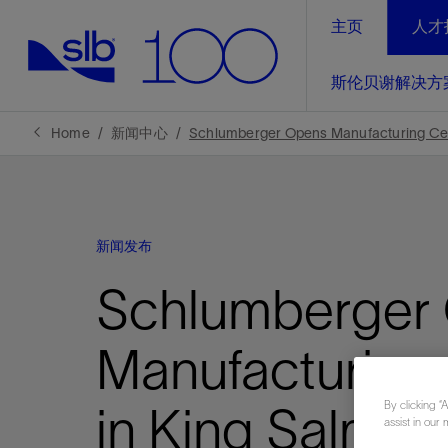
主页
人才
LinkedIn
斯伦贝谢解决方
精选内容
精选内容
精选内容
精选内容
斯伦贝谢解决方案
产品与服务
可持续发展
新闻报道与洞察见解
关于我们
生产优
Home
新闻中心
Schlumberger Opens Manufacturing Cen
全方位释
地球问题，全球解决方案，分地部署
石油和天然气行业持续创新
管理方式
新闻报道
斯伦贝谢概述
规模数字化
气候行动
洞察见解
我们的业务
新闻发布
数字化
工业脱碳
以人为本
新闻报道
公司治理
推动运营
Schlumberger
案例分享
扩展新能源体系
关注自然
健康、安全和环境
电动完
气候行
新闻中
斯伦贝
经实际验
我们的净
探索斯伦
斯伦贝谢能源术语
报告中心
洞察见解
Manufacturing
强成效。
进行脱碳
实现战略
斯伦贝
By clicking “
in King Salman
通过先进
assist in our 
锁业务的