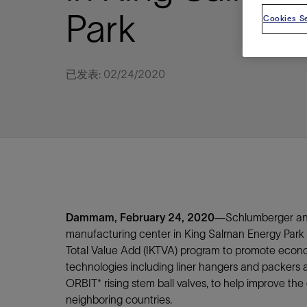
视图
探索更
探索更
探索更
Park
Cookies Se
石油和天然气行业持续创新
规模数字化
工业脱碳
扩展新能源体系
管理方式
气候行动
以人为本
关注自然
报告中心
新闻报道
洞察见解
新闻报道
案例分享
斯伦贝谢能源术语
斯伦贝谢概述
我们的业务
公司治理
健康、安全和环境
洞察见解
斯伦贝
储层表
建井
完井
生产
修井
即插即
一体化
油藏描
计划
钻井
生产
数据解
人工智
可持续
咨询服
Data Ce
甲烷排
减少明
碳捕获
地热
氢
锂
碳捕获
创造国
技术实
业务遍
领导团
斯伦贝
危品管
Infrastr
通过整个
储层表征
油藏描述
甲烷排放管理
地热
首席执行官与首席战略和可持续发
净零排放计划
创造国内价值
保护生物多样性
新闻报道
工业脱碳
IMAGE
以人为本
工业脱碳
道德与合规
培养底蕴深厚的斯伦贝谢安全文化
工业脱碳
地震
钻机与
完井
服务于
智能干
井筒完
一体化
数据分
油气田
钻井设
智能生
云端数
定制人
数字化
云端服
管理解
消减常
碳捕获
地热勘
清洁制
锂盐湖
碳捕获
教育推
已发表: 02/24/2020
且经济高
展官致辞
建井
计划
减少明火燃烧
储能
脱碳作业
尊重人权
保护自然资源
高管演讲
油气创新
技术实力
规模数字化
董事会
我们的安全管理方法
油气创新
地面与
井口与
流体、
处理与
自动修
油管冲
一体化
经济计
勘探计
钻井施
生产运
本地数
人工智
低碳能
技术咨
消除非
碳运输
地热可
氢工艺
锂卤水
碳运输
净零排放
可持续发展治理
完井
钻井
碳捕获、利用与封存（CCUS）
氢
多元、平等、包容
实现循环性
专题与更新
新能源
业务遍布全球
扩展新能源体系
指导方针
人身安全及事故预防
新能源
储层测
钻井服
人工举
生产系
连续油
桥塞坐
地球化
经济计
资产表
物联网
油气田
提升火
碳封存
地热田
可持续
碳封存
利益相关者参与
生产
生产
锂
数字化
领导团队
石油和天然气行业持续创新
联系董事会
员工健康与福祉
数字化
岩石与
钻井液
油藏增
监测与
钢丝井
井筒重
地质学
工艺优
地震处
地热增
盐水技
一体化
供应链可持续发展
修井
数据解决方案
碳捕获、利用与封存（CCUS）
可持续发展
构建和谐地球家园
审计委员会
危品管理
可持续发展
油藏描
固井
压裂液
生产用
电缆井
封隔屏
地质力
维护计
井筒测
地热资
整合地下
健康，安全和环境（HSE）
少延误并
即插即弃
人工智能
数据中心基础设施解决方案
斯伦贝谢工友会
薪酬委员会
数据与
测量
地面与
油气田
海底修
无钻机
地球物
生产保
数据隐私与网络安全
一体化项目
可持续发展与碳管理
提名和治理委员会
井筒测
数字化
中游服
抢修服
油气系
生产运
培训
边缘计算与物联网
能源、技术和创新委员会
经济软
快速生
井筒完
岩石物
Dammam, February 24, 2020
—Schlumberger ann
manufacturing center in King Salman Energy Park
咨询服务
财务委员会
电缆修
油藏工
Total Value Add (IKTVA) program to promote econo
Data Center Modular
地表井
储层描
technologies including liner hangers and packers
Infrastructure
数字井
ORBIT* rising stem ball valves, to help improve the
培训
neighboring countries.