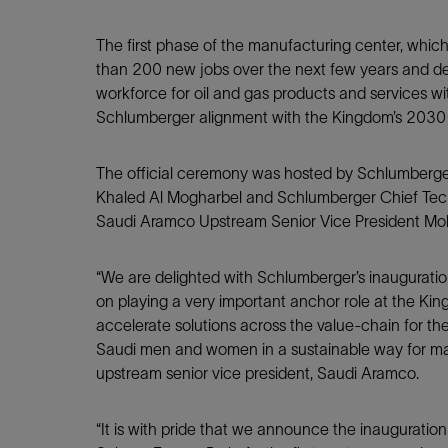
The first phase of the manufacturing center, whic
than 200 new jobs over the next few years and de
workforce for oil and gas products and services wit
Schlumberger alignment with the Kingdom’s 2030 
The official ceremony was hosted by Schlumberg
Khaled Al Mogharbel and Schlumberger Chief Techn
Saudi Aramco Upstream Senior Vice President Mo
“We are delighted with Schlumberger’s inauguratio
on playing a very important anchor role at the Ki
accelerate solutions across the value-chain for the
Saudi men and women in a sustainable way for m
upstream senior vice president, Saudi Aramco.
“It is with pride that we announce the inaugurati