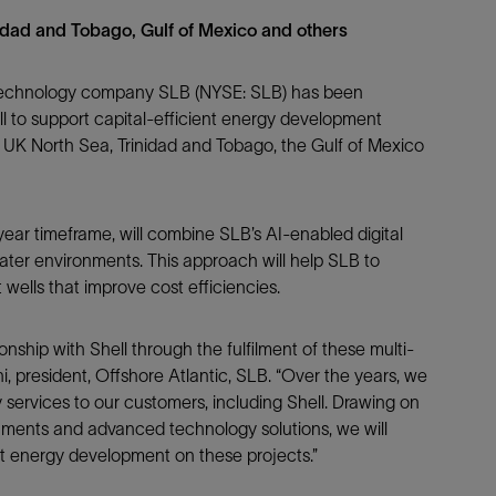
防砂
nidad and Tobago, Gulf of Mexico and others
射孔
technology company SLB (NYSE: SLB) has been
油藏隔离阀
ll to support capital-efficient energy development
完井附件
e UK North Sea, Trinidad and Tobago, the Gulf of Mexico
year timeframe, will combine SLB’s AI-enabled digital
epwater environments. This approach will help SLB to
wells that improve cost efficiencies.
nship with Shell through the fulfilment of these multi-
, president, Offshore Atlantic, SLB. “Over the years, we
y services to our customers, including Shell. Drawing on
nments and advanced technology solutions, we will
ent energy development on these projects.”