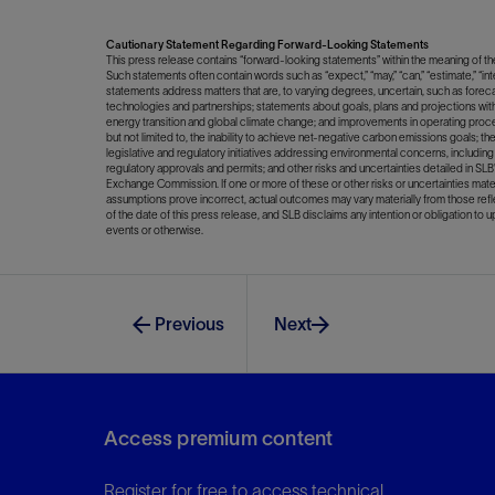
Cautionary Statement Regarding Forward-Looking Statements
This press release contains “forward-looking statements” within the meaning of the 
Such statements often contain words such as “expect,” “may,” “can,” “estimate,” “inten
statements address matters that are, to varying degrees, uncertain, such as forec
technologies and partnerships; statements about goals, plans and projections with
energy transition and global climate change; and improvements in operating proce
but not limited to, the inability to achieve net-negative carbon emissions goals; the 
legislative and regulatory initiatives addressing environmental concerns, including 
regulatory approvals and permits; and other risks and uncertainties detailed in SL
Exchange Commission. If one or more of these or other risks or uncertainties ma
assumptions prove incorrect, actual outcomes may vary materially from those ref
of the date of this press release, and SLB disclaims any intention or obligation to 
events or otherwise.
Previous
Next
Access premium content
Register for free to access technical