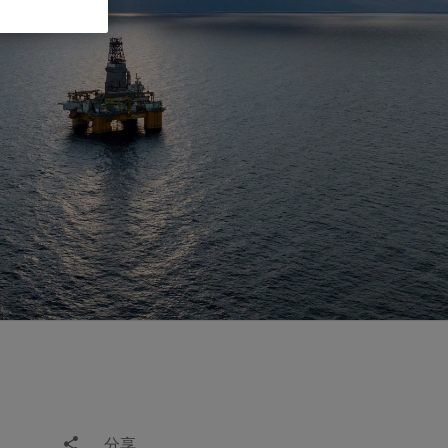
视图
探索更多
探索更多
斯伦贝谢减少碳足迹
营中的甲
通过实用的、经过量化验证的解决方案来减
务
少碳排放和对环境的影响
与验
与验
液
分享