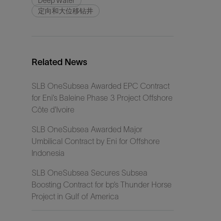
Deep Water
定向和大位移钻井
Related News
SLB OneSubsea Awarded EPC Contract
for Eni’s Baleine Phase 3 Project Offshore
Côte d'Ivoire
SLB OneSubsea Awarded Major
Umbilical Contract by Eni for Offshore
Indonesia
SLB OneSubsea Secures Subsea
Boosting Contract for bp’s Thunder Horse
Project in Gulf of America