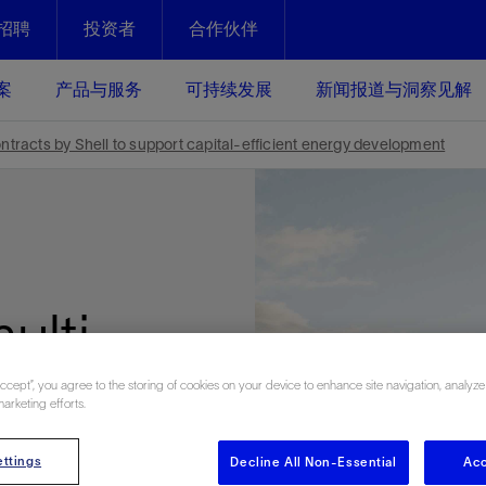
招聘
投资者
合作伙伴
Facebook
Email
案
产品与服务
可持续发展
新闻报道与洞察见解
化
恢复强化
racts by Shell to support capital-efficient energy development
放资产整个生命周期的生产潜能
最大化您的投资回报 - 恢复更多
现、生产时间更长
运营
斯伦贝谢提速油气田开发
绩效实现下一阶段跨越式发展
获取更成熟的油气田储备，缩短新
ulti-
发时间，并使油气田生产具有更长
井技术
动
心
谢概述
Tela代理式AI助手
以人为本
洞察见解
构建和谐地球家园
续的绩效表现
证的电动完井技术。更多选择，更
零路线图、帮助客户在作业运营中
贝谢的最新动态、故事和观点
由SLB研发的工程数智化AI软件
我们以人为本——尊重人权，建设
与世界各地的思想领袖一起步入能
致力于和谐地球家园的繁荣发展—
ter
核心可靠，信心之选
以及新能源和转型机遇指导着我们
更包容的工作场所，并努力实现积
候、人类与自然
Accept”, you agree to the storing of cookies on your device to enhance site navigation, analyze
marketing efforts.
目标
经济效益
谢企业数据性能
数据中心解决方案
ell to
的数据收集、管理和智能解释来解
更快部署，更自信扩展
ttings
Decline All Non-Essential
Acc
高水准绩效