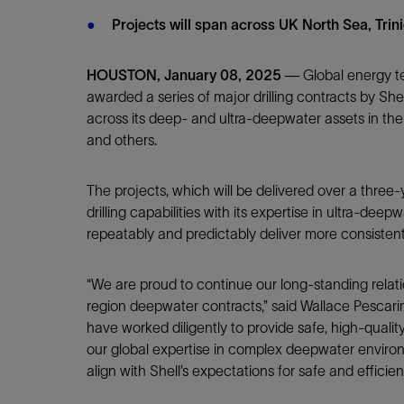
Projects will span across UK North Sea, Tri
HOUSTON, January 08, 2025
— Global energy 
awarded a series of major drilling contracts by She
across its deep- and ultra-deepwater assets in th
and others.
The projects, which will be delivered over a three-
drilling capabilities with its expertise in ultra-de
repeatably and predictably deliver more consistent 
“We are proud to continue our long-standing relatio
region deepwater contracts,” said Wallace Pescarini
have worked diligently to provide safe, high-qualit
our global expertise in complex deepwater enviro
align with Shell’s expectations for safe and effici