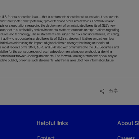
U.S. federal securities laws — that is, statements about the future, not about past events.
d,” “anticipate,” “will,” “potential,” “projected" and other similar words. Forward-looking
asts or expectations regarding the deployment of, or anticipated benefits of, SLB’s new
 respect to sustainability and environmental matters; forecasts or expectations regarding
dures and technology. These statements are subject to risks and uncertainties, including,
inability to recognize intended benefits of SLB’s strategies, initiatives or partnerships;
initiatives addressing the impact of global climate change; the timing or receipt of
B’s most recent Forms 10-K, 10-Q and 8-K filed with or furnished to the U.S. Securities and
terialize (or the consequences of such a development changes), or should underlying
lected in our forward-looking statements. The forward-looking statements speak only as
update publicly or revise such statements, whether as a result of new information, future
分享
Helpful links
About S
Contact
Careers