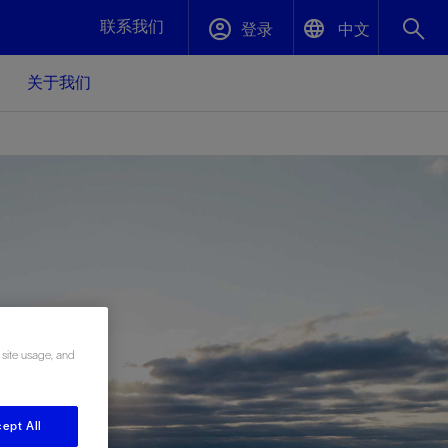
联系我们
登录
中文
关于我们
English
封堵与弃井
中文(中国)
、更快变
高效封堵弃井，确保井筒完整性
斯伦贝谢绩效保障
油气田开
重新定义可实现的系统级优化目标
久、可持
数据中心基础设施解决方案
关注自然
重大活动
更多元、
源的未来
—为了气
模块化数据中心基础设施，预先在外地预制
我们确定了对我们的运营至关重要的三个关
近距离了解我们的各项活动
极的社会
并运送到现场即可安装——部署时间最多可
键领域：生物多样性、水资源和循环性
 site usage, and
压缩40%
斯伦贝谢利用地热能源
挖掘地球的热能作为可信赖、可持续的资源
ept All