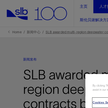
主页
人才
LinkedIn
斯伦贝谢解决方
精选内容
精选内容
精选内容
精选内容
斯伦贝谢解决方案
产品与服务
可持续发展
新闻报道与洞察见解
关于我们
生产优
Home
新闻中心
SLB awarded multi-region deepwater cont
全方位释
地球问题，全球解决方案，分地部署
石油和天然气行业持续创新
管理方式
新闻报道
斯伦贝谢概述
规模数字化
气候行动
洞察见解
我们的业务
新闻发布
数字化
工业脱碳
以人为本
新闻报道
公司治理
推动运营
SLB awarded m
案例分享
扩展新能源体系
关注自然
健康、安全和环境
电动完
气候行
新闻中
斯伦贝
经实际验
我们的净
探索斯伦
斯伦贝谢能源术语
报告中心
洞察见解
region deepwa
强成效。
进行脱碳
By clicking “
assist in our 
实现战略
斯伦贝
contracts by Sh
通过先进
Cookies Se
锁业务的