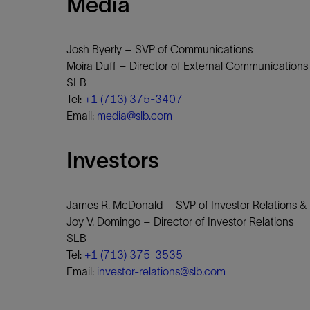
Media
Josh Byerly – SVP of Communications
Moira Duff – Director of External Communications
SLB
Tel:
+1 (713) 375-3407
Email:
media@slb.com
Investors
James R. McDonald – SVP of Investor Relations & I
Joy V. Domingo – Director of Investor Relations
SLB
Tel:
+1 (713) 375-3535
Email:
investor-relations@slb.com