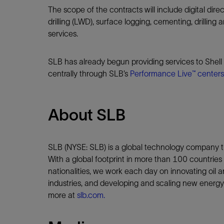
The scope of the contracts will include digital dire
drilling (LWD), surface logging, cementing, drilling
services.
SLB has already begun providing services to Shell
centrally through SLB’s
Performance Live™ centers
About SLB
SLB (NYSE: SLB) is a global technology company th
With a global footprint in more than 100 countri
nationalities, we work each day on innovating oil an
industries, and developing and scaling new energy 
more at
slb.com.