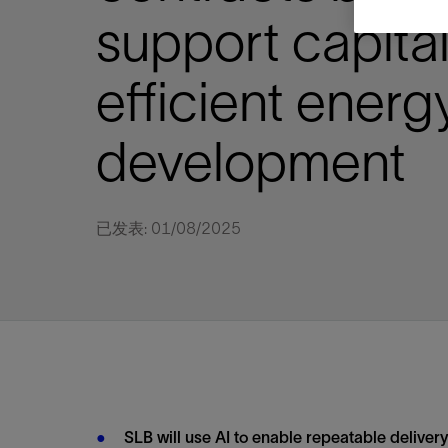
视图
探索更
探索更
探索更
support capita
石油和天然气行业持续创新
规模数字化
工业脱碳
扩展新能源体系
管理方式
气候行动
以人为本
关注自然
报告中心
新闻报道
洞察见解
新闻报道
案例分享
斯伦贝谢能源术语
斯伦贝谢概述
我们的业务
公司治理
健康、安全和环境
洞察见解
斯伦贝
储层表
建井
完井
生产
修井
即插即
一体化
油藏描
计划
钻井
生产
数据解
人工智
可持续
咨询服
Data Ce
甲烷排
减少明
碳捕获
地热
氢
锂
碳捕获
创造国
技术实
业务遍
领导团
斯伦贝
危品管
Infrastr
efficient energ
通过整个
储层表征
油藏描述
甲烷排放管理
地热
首席执行官与首席战略和可持续发
净零排放计划
创造国内价值
保护生物多样性
新闻报道
工业脱碳
IMAGE
以人为本
工业脱碳
道德与合规
培养底蕴深厚的斯伦贝谢安全文化
工业脱碳
地震
钻机与
完井
服务于
智能干
井筒完
一体化
数据分
油气田
钻井设
智能生
云端数
定制人
数字化
云端服
管理解
消减常
碳捕获
地热勘
清洁制
锂盐湖
碳捕获
教育推
且经济高
展官致辞
建井
计划
减少明火燃烧
储能
脱碳作业
尊重人权
保护自然资源
高管演讲
油气创新
技术实力
规模数字化
董事会
我们的安全管理方法
油气创新
地面与
井口与
流体、
处理与
自动修
油管冲
一体化
经济计
勘探计
钻井施
生产运
本地数
人工智
低碳能
技术咨
消除非
碳运输
地热可
氢工艺
锂卤水
碳运输
净零排放
development
可持续发展治理
完井
钻井
碳捕获、利用与封存（CCUS）
氢
多元、平等、包容
实现循环性
专题与更新
新能源
业务遍布全球
扩展新能源体系
指导方针
人身安全及事故预防
新能源
储层测
钻井服
人工举
生产系
连续油
桥塞坐
地球化
经济计
资产表
物联网
油气田
提升火
碳封存
地热田
可持续
碳封存
利益相关者参与
生产
生产
锂
数字化
领导团队
石油和天然气行业持续创新
联系董事会
员工健康与福祉
数字化
岩石与
钻井液
油藏增
监测与
钢丝井
井筒重
地质学
工艺优
地震处
地热增
盐水技
一体化
供应链可持续发展
修井
数据解决方案
碳捕获、利用与封存（CCUS）
可持续发展
构建和谐地球家园
审计委员会
危品管理
可持续发展
油藏描
固井
压裂液
生产用
电缆井
封隔屏
地质力
维护计
井筒测
地热资
整合地下
已发表: 01/08/2025
健康，安全和环境（HSE）
少延误并
即插即弃
人工智能
数据中心基础设施解决方案
斯伦贝谢工友会
薪酬委员会
数据与
测量
地面与
油气田
海底修
无钻机
地球物
生产保
数据隐私与网络安全
一体化项目
可持续发展与碳管理
提名和治理委员会
井筒测
数字化
中游服
抢修服
油气系
生产运
培训
边缘计算与物联网
能源、技术和创新委员会
经济软
快速生
井筒完
岩石物
咨询服务
财务委员会
电缆修
油藏工
Data Center Modular
地表井
储层描
Infrastructure
数字井
培训
SLB will use AI to enable repeatable delivery