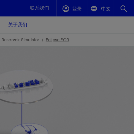
联系我们
登录
中文
关于我们
English
封堵与弃井
 Reservoir Simulator
Eclipse EOR
中文(中国)
、更快变
高效封堵弃井，确保井筒完整性
斯伦贝谢绩效保障
油气田开
重新定义可实现的系统级优化目标
久、可持
数据中心基础设施解决方案
关注自然
重大活动
更多元、
源的未来
—为了气
模块化数据中心基础设施，预先在外地预制
我们确定了对我们的运营至关重要的三个关
近距离了解我们的各项活动
极的社会
并运送到现场即可安装——部署时间最多可
键领域：生物多样性、水资源和循环性
压缩40%
斯伦贝谢利用地热能源
挖掘地球的热能作为可信赖、可持续的资源