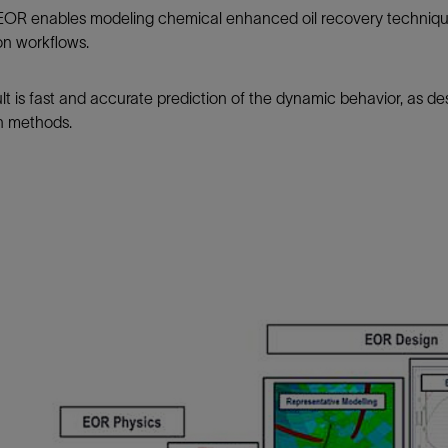
EOR enables modeling chemical enhanced oil recovery techniques
防砂
on workflows.
射孔
油藏隔离阀
lt is fast and accurate prediction of the dynamic behavior, as de
 methods.
完井附件