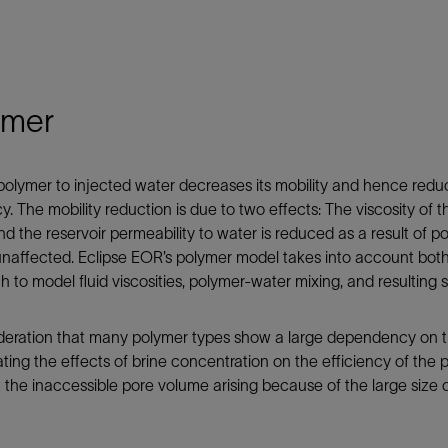
ymer
olymer to injected water decreases its mobility and hence red
cy. The mobility reduction is due to two effects: The viscosity of 
nd the reservoir permeability to water is reduced as a result of p
s unaffected. Eclipse EOR’s polymer model takes into account bot
 to model fluid viscosities, polymer-water mixing, and resulting s
deration that many polymer types show a large dependency on t
ating the effects of brine concentration on the efficiency of the 
the inaccessible pore volume arising because of the large size 