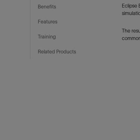
Eclipse 
Benefits
simulati
Features
The resu
Training
common
Related Products