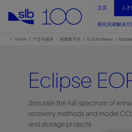
主页
人才
LinkedIn
斯伦贝谢解决方
精选内容
精选内容
精选内容
精选内容
斯伦贝谢解决方案
产品与服务
可持续发展
新闻报道与洞察见解
关于我们
生产优
Home
产品与服务
规模数字化
SLB Software
Eclips
全方位释
地球问题，全球解决方案，分地部署
石油和天然气行业持续创新
管理方式
新闻报道
斯伦贝谢概述
规模数字化
气候行动
洞察见解
我们的业务
Eclipse EO
数字化
工业脱碳
以人为本
新闻报道
公司治理
推动运营
案例分享
扩展新能源体系
关注自然
健康、安全和环境
电动完
气候行
新闻中
斯伦贝
经实际验
我们的净
探索斯伦
斯伦贝谢能源术语
报告中心
洞察见解
Simulate the full spectrum of enha
强成效。
进行脱碳
实现战略
recovery methods and model CO
斯伦贝
and storage projects
通过先进
锁业务的