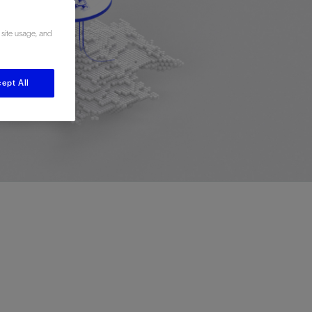
视图
探索更多
探索更多
 site usage, and
斯伦贝谢减少碳足迹
营中的甲
通过实用的、经过量化验证的解决方案来减
务
少碳排放和对环境的影响
与验
与验
ept All
液