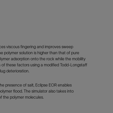
uces viscous fingering and improves sweep
the polymer solution is higher than that of pure
olymer adsorption onto the rock while the mobility
h of these factors using a modified Todd-Longstaff
lug deterioration.
he presence of salt, Eclipse EOR enables
polymer flood. The simulator also takes into
of the polymer molecules.