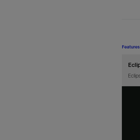
Features
Ecli
Eclip