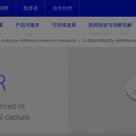
招聘
投资者
合作伙伴
Facebook
Email
案
产品与服务
可持续发展
新闻报道与洞察见解
化
恢复强化
e industry-reference reservoir simulator
Eclipse Industry-Reference
放资产整个生命周期的生产潜能
最大化您的投资回报 - 恢复更多
现、生产时间更长
R
运营
斯伦贝谢提速油气田开发
绩效实现下一阶段跨越式发展
获取更成熟的油气田储备，缩短新
发时间，并使油气田生产具有更长
井技术
动
心
谢概述
Tela代理式AI助手
以人为本
洞察见解
构建和谐地球家园
续的绩效表现
证的电动完井技术。更多选择，更
零路线图、帮助客户在作业运营中
贝谢的最新动态、故事和观点
由SLB研发的工程数智化AI软件
我们以人为本——尊重人权，建设
与世界各地的思想领袖一起步入能
致力于和谐地球家园的繁荣发展—
nced oil
核心可靠，信心之选
以及新能源和转型机遇指导着我们
更包容的工作场所，并努力实现积
候、人类与自然
目标
经济效益
2 capture
谢企业数据性能
数据中心解决方案
的数据收集、管理和智能解释来解
更快部署，更自信扩展
高水准绩效