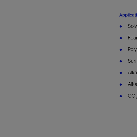
Applicat
Solv
Foam
Poly
Surf
Alka
Alka
CO