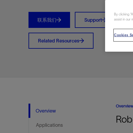
视图
探索更
探索更
探索更
By clicking “
石油和天然气行业持续创新
规模数字化
工业脱碳
扩展新能源体系
管理方式
气候行动
以人为本
关注自然
报告中心
新闻报道
洞察见解
新闻报道
案例分享
斯伦贝谢能源术语
斯伦贝谢概述
我们的业务
公司治理
健康、安全和环境
洞察见解
斯伦贝
储层表
建井
完井
生产
修井
即插即
一体化
油藏描
计划
钻井
生产
数据解
人工智
可持续
咨询服
Data Ce
甲烷排
减少明
碳捕获
地热
氢
锂
碳捕获
创造国
技术实
业务遍
领导团
斯伦贝
危品管
联系我们
Support
assist in our 
Infrastr
通过整个
储层表征
油藏描述
甲烷排放管理
地热
首席执行官与首席战略和可持续发
净零排放计划
创造国内价值
保护生物多样性
新闻报道
工业脱碳
IMAGE
以人为本
工业脱碳
道德与合规
培养底蕴深厚的斯伦贝谢安全文化
工业脱碳
地震
钻机与
完井
服务于
智能干
井筒完
一体化
数据分
油气田
钻井设
智能生
云端数
定制人
数字化
云端服
管理解
消减常
碳捕获
地热勘
清洁制
锂盐湖
碳捕获
教育推
且经济高
展官致辞
Cookies Se
建井
计划
减少明火燃烧
储能
脱碳作业
尊重人权
保护自然资源
高管演讲
油气创新
技术实力
规模数字化
董事会
我们的安全管理方法
油气创新
地面与
井口与
流体、
处理与
自动修
油管冲
一体化
经济计
勘探计
钻井施
生产运
本地数
人工智
低碳能
技术咨
消除非
碳运输
地热可
氢工艺
锂卤水
碳运输
净零排放
Related Resources
可持续发展治理
完井
钻井
碳捕获、利用与封存（CCUS）
氢
多元、平等、包容
实现循环性
专题与更新
新能源
业务遍布全球
扩展新能源体系
指导方针
人身安全及事故预防
新能源
储层测
钻井服
人工举
生产系
连续油
桥塞坐
地球化
经济计
资产表
物联网
油气田
提升火
碳封存
地热田
可持续
碳封存
利益相关者参与
生产
生产
锂
数字化
领导团队
石油和天然气行业持续创新
联系董事会
员工健康与福祉
数字化
岩石与
钻井液
油藏增
监测与
钢丝井
井筒重
地质学
工艺优
地震处
地热增
盐水技
一体化
供应链可持续发展
修井
数据解决方案
碳捕获、利用与封存（CCUS）
可持续发展
构建和谐地球家园
审计委员会
危品管理
可持续发展
油藏描
固井
压裂液
生产用
电缆井
封隔屏
地质力
维护计
井筒测
地热资
整合地下
健康，安全和环境（HSE）
少延误并
即插即弃
人工智能
数据中心基础设施解决方案
斯伦贝谢工友会
薪酬委员会
数据与
测量
地面与
油气田
海底修
无钻机
地球物
生产保
数据隐私与网络安全
一体化项目
可持续发展与碳管理
提名和治理委员会
井筒测
数字化
中游服
抢修服
油气系
生产运
培训
边缘计算与物联网
能源、技术和创新委员会
经济软
快速生
井筒完
岩石物
咨询服务
财务委员会
电缆修
油藏工
Overvie
Overview
Data Center Modular
地表井
储层描
Robu
Infrastructure
数字井
Applications
培训