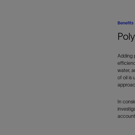
Benefits
Pol
Adding p
efficien
water, a
of oil i
approach
In consi
investig
account 