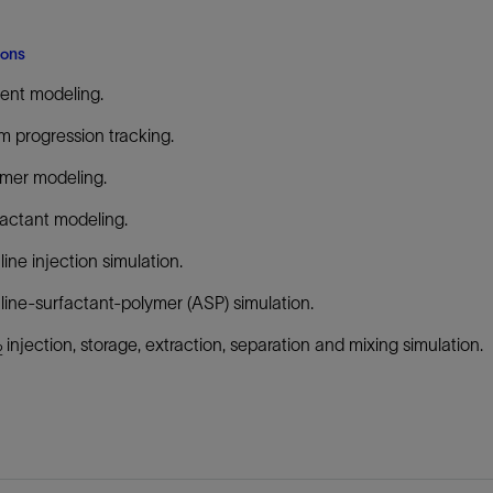
ions
ent modeling.
 progression tracking.
mer modeling.
actant modeling.
line injection simulation.
line-surfactant-polymer (ASP) simulation.
injection, storage, extraction, separation and mixing simulation.
2